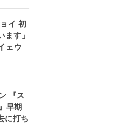
RSS
います」
イェウ
RSS
』早期
去に打ち