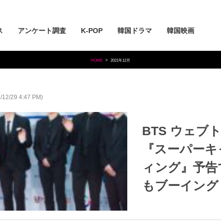
ス
アンケート調査
K-POP
韓国ドラマ
韓国映画
HOME
2021年12月
2/29 4:47 PM)
2021.12.29
/
ダンミ ニュー
BTS ウェブトゥーン
『スーパーキ
ィング』予告
もブーイング