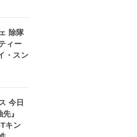
RSS
ティー
イ・スン
RSS
袖先』
STキン
性