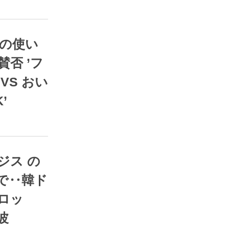
RSS
否 ’フ
VS おい
’
RSS
で‥韓ド
ロッ
波