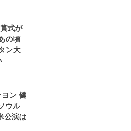
RSS
あの頃
ンタン大
い
RSS
ソウル
米公演は