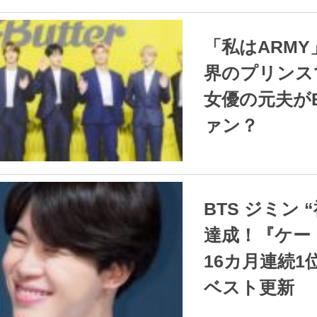
2021.12.24
/
ダンミ ニュー
「私はARMY」韓国財
界のプリンス
女優の元夫が
ァン？
2021.12.22
/
ダンミ ニュー
BTS ジミン “神”記録
達成！『ケー
16カ月連続1
ベスト更新