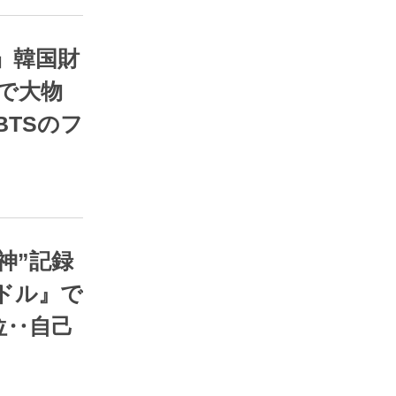
ス部
RSS
で大物
BTSのフ
ス部
RSS
ドル』で
位‥自己