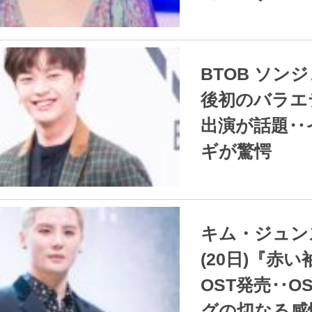
2021.12.20
/
BTOB ソンジェ 除隊
後初のバラエ
出演が話題‥
ギが驚愕
2021.12.20
/
キム・ジュンス 今日
(20日)『赤い
OST発売‥O
グの切なる感