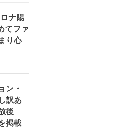
ス部
RSS
めてファ
まり心
ス部
RSS
し訳あ
放後
を掲載