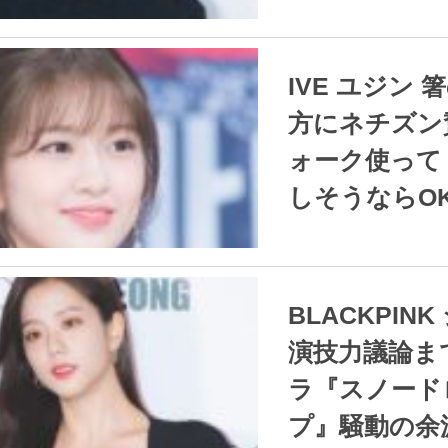
2021.12.21
/
IVE ユジン 箸の使い
方にネチズン賛
ォーク使って 
しそうならOK
2021.12.21
/
BLACKPINK ジス の
演技力議論ま
ラ『スノード
プ』騒動の余