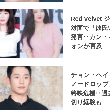
2021.12.21
/
Red Velvet ジョイ 初
対面で「彼氏
発言‥カン・
ォンが言及
2021.12.21
/
チョン・ヘイン 『ス
ノードロップ
終映危機‥過
切り経験も