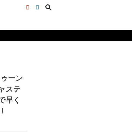
ス部
RSS
ャステ
で早く
！