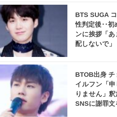
2021.12.28
/
ダンミ ニュー
BTS SUGA コロナ陽
性判定後‥初
ンに挨拶「あ
配しないで」
2021.12.24
/
ダンミ ニュー
BTOB出身 チョン・
イルフン「申
りません」釈
SNSに謝罪文