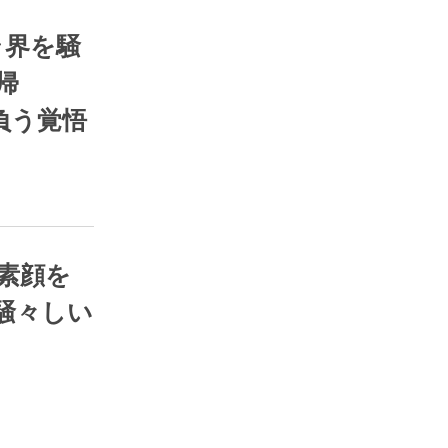
ス部
RSS
帰
背負う覚悟
ス部
RSS
騒々しい