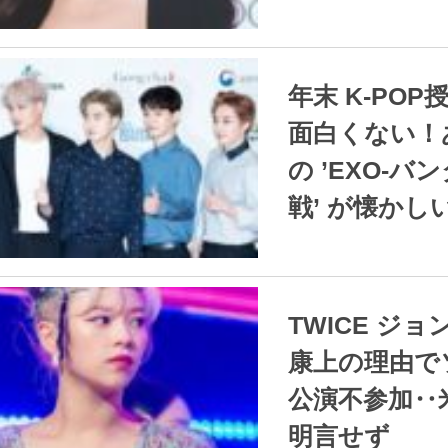
2021.12.21
/
年末 K-POP授賞式が
面白くない！
の ’EXO-バ
戦’ が懐かし
2021.12.21
/
TWICE ジョンヨン 健
康上の理由で
公演不参加‥
明言せず