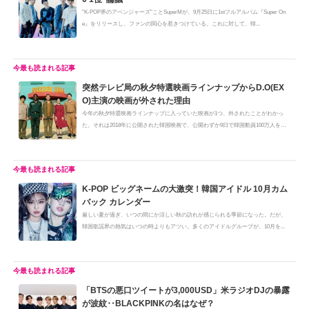
"K-POP界のアベンジャーズ"ことSuperMが、9月25日に1stフルアルバム『Super On
e』をリリースし、ファンの関心を惹きつけている。これに対して、韓...
突然テレビ局の秋夕特選映画ラインナップからD.O(EX
O)主演の映画が外された理由
今年の秋夕特選映画ラインナップに入っていた映画が1つ、外されたことがわかっ
た。それは2018年に公開された韓国映画で、公開わずか9日で韓国動員100万人を
突...
K-POP ビッグネームの大激突！韓国アイドル 10月カム
バック カレンダー
厳しい夏が過ぎ、いつの間にか涼しい秋の訪れが感じられる季節になった。だが、
韓国歌謡界の熱気はいつの時よりもアツい。多くのアイドルグループが、10月を...
「BTSの悪口ツイートが3,000USD」米ラジオDJの暴露
が波紋‥BLACKPINKの名はなぜ？