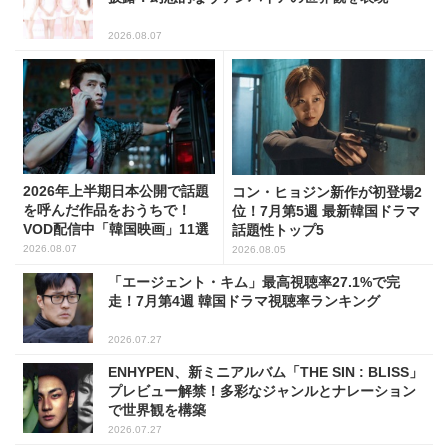
2026.08.07
2026年上半期日本公開で話題
コン・ヒョジン新作が初登場2
を呼んだ作品をおうちで！
位！7月第5週 最新韓国ドラマ
VOD配信中「韓国映画」11選
話題性トップ5
2026.08.07
2026.08.05
「エージェント・キム」最高視聴率27.1%で完
走！7月第4週 韓国ドラマ視聴率ランキング
2026.07.27
ENHYPEN、新ミニアルバム「THE SIN : BLISS」
プレビュー解禁！多彩なジャンルとナレーション
で世界観を構築
2026.07.27