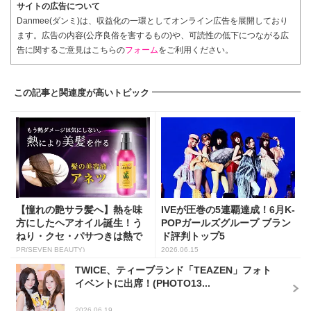
サイトの広告について
Danmee(ダンミ)は、収益化の一環としてオンライン広告を展開しており
ます。広告の内容(公序良俗を害するもの)や、可読性の低下につながる広
告に関するご意見はこちらの
フォーム
をご利用ください。
この記事と関連度が高いトピック
【憧れの艶サラ髪へ】熱を味
IVEが圧巻の5連覇達成！6月K-
方にしたヘアオイル誕生！う
POPガールズグループ ブラン
ねり・クセ・パサつきは熱で
ド評判トップ5
補...
PR(SEVEN BEAUTY)
2026.06.15
TWICE、ティーブランド「TEAZEN」フォト
イベントに出席！(PHOTO13...
2026.06.19