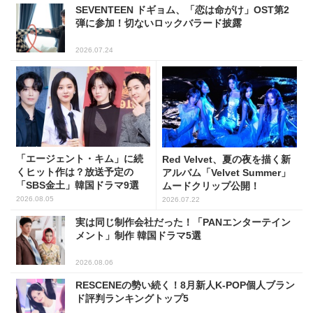
SEVENTEEN ドギョム、「恋は命がけ」OST第2
弾に参加！切ないロックバラード披露
2026.07.24
「エージェント・キム」に続
Red Velvet、夏の夜を描く新
くヒット作は？放送予定の
アルバム「Velvet Summer」
「SBS金土」韓国ドラマ9選
ムードクリップ公開！
2026.08.05
2026.07.22
実は同じ制作会社だった！「PANエンターテイン
メント」制作 韓国ドラマ5選
2026.08.06
RESCENEの勢い続く！8月新人K-POP個人ブラン
ド評判ランキングトップ5