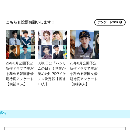
こちらも投票お願いします！
アンケートTOP
26年8月公開予定
8月6日は「ハンサ
26年8月公開予定
新作ドラマで主演
ムの日」！世界が
新作ドラマで主演
を務める韓国俳優
認めたK-POPイケ
を務める韓国女優
期待度アンケート
メン決定戦【候補
期待度アンケート
【候補10人】
18人】
【候補6人】