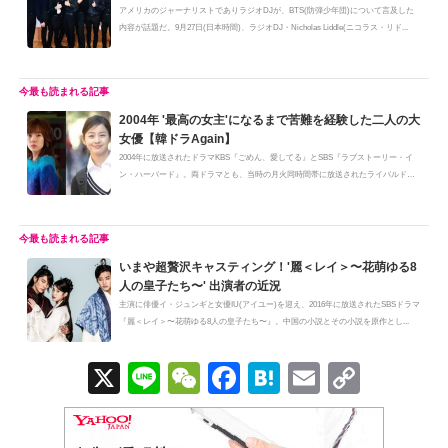
アメリカのジャーナリストでありラジオDJが、BTS(防弾少年団)について言及した
内容が話題だ。9月27日(日本時間)、ラジオDJ・Nicholas Liddle(ニコラス・リド...
2004年 '最高の女主'になるまで苦難を経験した二人の大
女優【韓ドラAgain】
2004年に放送されたドラマKBS『ごめん、愛してる』とSBS『ラブストーリー・イ
ン・ハーバード』。両ドラマとも、当時の月火同時間帯に放送されたライバルド
ラ...
いまや超贅沢キャスティング！'麗＜レイ＞〜花萌ゆる8
人の皇子たち〜' 出演者の近況
主演に俳優イ・ジュンギと女優IU(アイユー)を迎え、2016年に放送されたSBSドラマ
『麗＜レイ＞〜花萌ゆる8人の皇子たち〜』。中国の小説とその小説を原作とし...
X
Li
W
F
H
E
C
n
e
a
at
m
o
e
C
c
e
ail
p