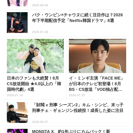
2026.08.06
パク・ウンビン×チャウヌに続く注目作は？2026
年下半期配信予定「Netflix韓国ドラマ」8選
2026.07.28
日本のファンも大絶賛！8月
イ・ミンギ主演「FACE ME」
CS放送開始 ★4.0以上の「韓
が日本のテレビ初登場！8月
国時代劇」4選
BS・CS放送「VOD独占配
信」韓ドラ11選
2026.07.16
2026.07.15
「財閥 x 刑事 シーズン2」キム・シンビ、末っ子
刑事チェ・ギョンジン役続投！成長した姿に注目
2026.08.07
MONSTA X、約1年ぶりにカムバック！新