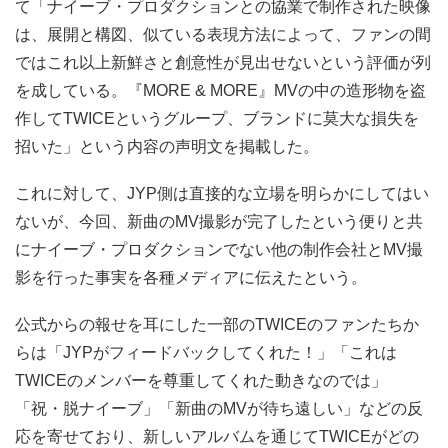
て「ナイーブ・プロダクションとの協業で制作された映像
は、展開と構図、似ている表現方法によって、ファンの間
ではこれ以上新鮮さと創意性が見出せないという評価が列
を成している。『MORE & MORE』MVの中の造形物を盗
作してTWICEというグループ、ブランドに莫大な損失を
招いた」という内容の声明文を掲載した。
これに対して、JYP側は直接的な立場を明らかにしてはい
ないが、今回、新曲のMV撮影が完了したという便りと共
にナイーブ・プロダクションでない他の制作会社とMV撮
影を行った事実を各種メディアに伝えたという。
公式からの報せを耳にした一部のTWICEのファンたちか
らは「JYPがフィードバックしてくれた！」「これは
TWICEのメンバーを尊重してくれた動きなのでは」
「祝・脱ナイーブ」「新曲のMVが待ち遠しい」などの反
応を寄せており、新しいアルバムを通じてTWICEがどの