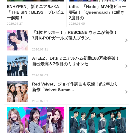
ENHYPEN、新ミニアルバム
i-dle、「Nxde」MV4億ビュー
「THE SIN : BLISS」プレビュ
突破！「Queencard」に続き
ー解禁！...
2度目の...
2026.07.27
2026.08.05
「1位ヤッホー！」RESCENE ウォニが首位！
7月K-POPガールズ個人ブラン...
2026.07.21
ATEEZ、14thミニアルバム初動188万枚突破！
自己最高＆7作目のミリオンセ...
2026.07.03
Red Velvet、ジョイ作詞曲も収録！約2年ぶり
新作「Velvet Summ...
2026.07.31