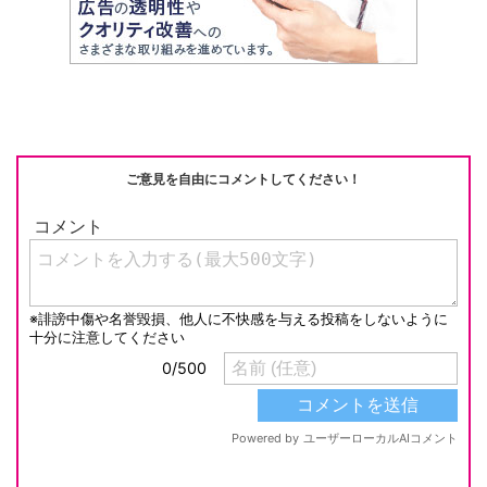
h
e
n
y
at
b
a
Li
o
n
o
k
k
ご意見を自由にコメントしてください！