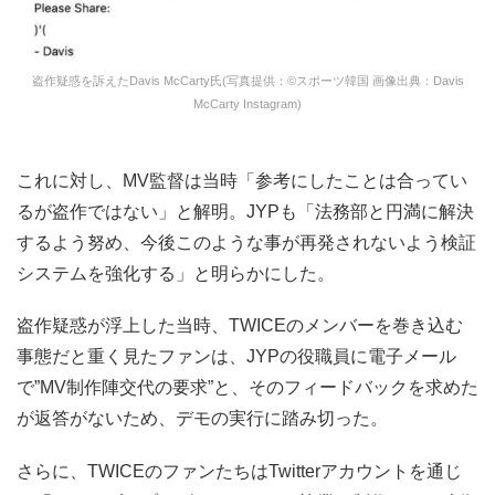
盗作疑惑を訴えたDavis McCarty氏(写真提供：©スポーツ韓国 画像出典：Davis
McCarty Instagram)
これに対し、MV監督は当時「参考にしたことは合ってい
るが盗作ではない」と解明。JYPも「法務部と円満に解決
するよう努め、今後このような事が再発されないよう検証
システムを強化する」と明らかにした。
盗作疑惑が浮上した当時、TWICEのメンバーを巻き込む
事態だと重く見たファンは、JYPの役職員に電子メール
で”MV制作陣交代の要求”と、そのフィードバックを求めた
が返答がないため、デモの実行に踏み切った。
さらに、TWICEのファンたちはTwitterアカウントを通じ