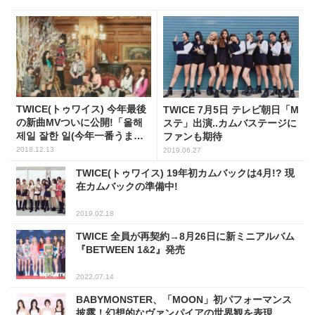
TWICE(トゥワイス) 今年最後
TWICE 7月5日 テレビ朝日「M
の新曲MVついに公開!「올해
ステ」出演..カムバステージに
제일 잘한 일(今年一番うまく
ファンも期待
いったこと)」はどんな曲?
2018.12.13
2019.06.27
TWICE(トゥワイス) 19年初カムバックは4月!? 現
在カムバックの準備中!
2019.02.18
TWICE 全員が再契約→8月26日に新ミニアルバム
『BETWEEN 1&2』発売
2022.07.14
BABYMONSTER、「MOON」初パフォーマンス
披露！幻想的なヴァンパイアの世界観を表現