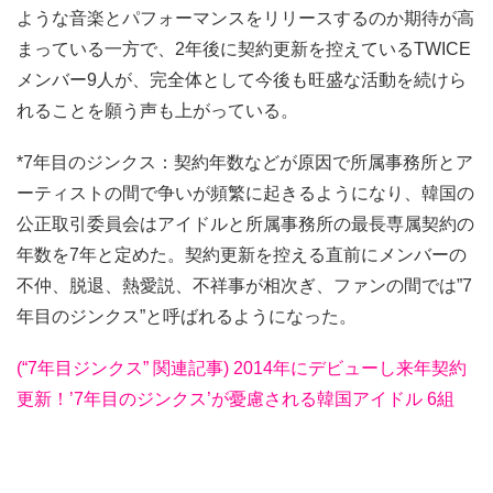
ような音楽とパフォーマンスをリリースするのか期待が高
まっている一方で、2年後に契約更新を控えているTWICE
メンバー9人が、完全体として今後も旺盛な活動を続けら
れることを願う声も上がっている。
*7年目のジンクス：契約年数などが原因で所属事務所とア
ーティストの間で争いが頻繁に起きるようになり、韓国の
公正取引委員会はアイドルと所属事務所の最長専属契約の
年数を7年と定めた。契約更新を控える直前にメンバーの
不仲、脱退、熱愛説、不祥事が相次ぎ、ファンの間では”7
年目のジンクス”と呼ばれるようになった。
(“7年目ジンクス” 関連記事) 2014年にデビューし来年契約
更新！’7年目のジンクス’が憂慮される韓国アイドル 6組