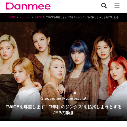
HOME
Kニュース
K-POP
TWICEを尊重します！’7年目のジンクス’を払拭しようとするJYPの動き
K-POP
2020.09.29
/
2020.09.30
/
TWICEを尊重します！’7年目のジンクス’を払拭しようとする
JYPの動き