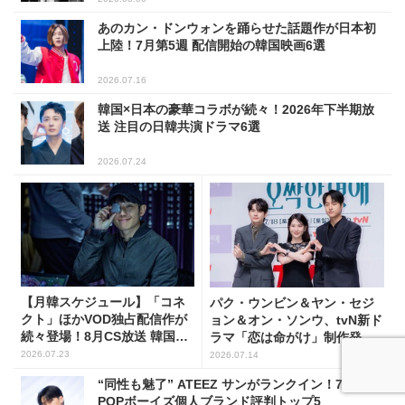
あのカン・ドンウォンを踊らせた話題作が日本初
上陸！7月第5週 配信開始の韓国映画6選
2026.07.16
韓国×日本の豪華コラボが続々！2026年下半期放
送 注目の日韓共演ドラマ6選
2026.07.24
【月韓スケジュール】「コネ
パク・ウンビン＆ヤン・セジ
クト」ほかVOD独占配信作が
ョン＆オン・ソンウ、tvN新ド
続々登場！8月CS放送 韓国ド
ラマ「恋は命がけ」制作発表
ラマ(全66選)
会に出席！(PHOTO18枚)
2026.07.23
2026.07.14
“同性も魅了” ATEEZ サンがランクイン！7月K-
POPボーイズ個人ブランド評判トップ5