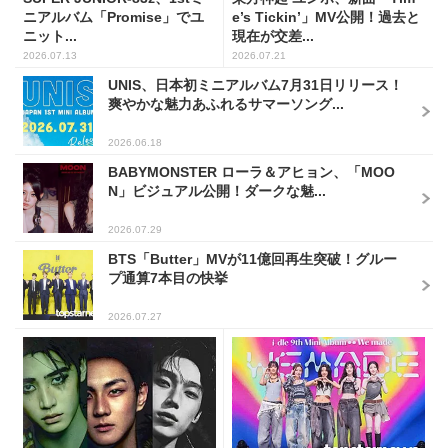
ニアルバム「Promise」でユ
e’s Tickin’」MV公開！過去と
ニット...
現在が交差...
2026.07.13
2026.07.21
UNIS、日本初ミニアルバム7月31日リリース！
爽やかな魅力あふれるサマーソング...
2026.06.18
BABYMONSTER ローラ＆アヒョン、「MOO
N」ビジュアル公開！ダークな魅...
2026.07.29
BTS「Butter」MVが11億回再生突破！グルー
プ通算7本目の快挙
2026.07.27