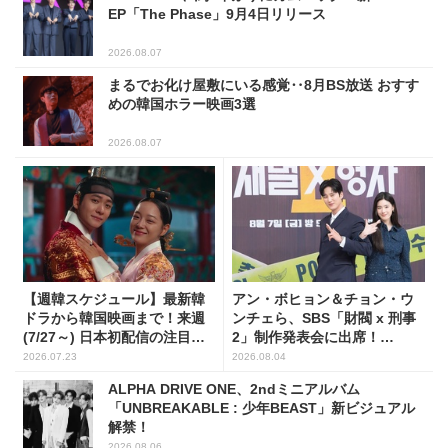
EP「The Phase」9月4日リリース
2026.08.07
まるでお化け屋敷にいる感覚‥8月BS放送 おすす
めの韓国ホラー映画3選
2026.08.07
【週韓スケジュール】最新韓
アン・ボヒョン＆チョン・ウ
ドラから韓国映画まで！来週
ンチェら、SBS「財閥 x 刑事
(7/27～) 日本初配信の注目作3
2」制作発表会に出席！
選
(PHOTO7枚)
2026.07.23
2026.08.04
ALPHA DRIVE ONE、2ndミニアルバム
「UNBREAKABLE : 少年BEAST」新ビジュアル
解禁！
2026.08.06