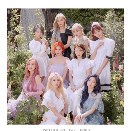
TWICE(画像出典：TWICE Twitter)