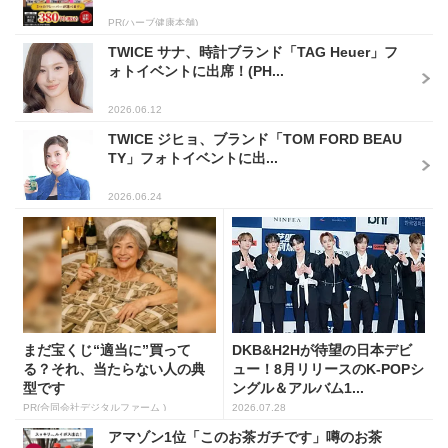
PR(ハーブ健康本舗)
TWICE サナ、時計ブランド「TAG Heuer」フ
ォトイベントに出席！(PH...
2026.06.12
TWICE ジヒョ、ブランド「TOM FORD BEAU
TY」フォトイベントに出...
2026.06.24
まだ宝くじ“適当に”買って
DKB&H2Hが待望の日本デビ
る？それ、当たらない人の典
ュー！8月リリースのK-POPシ
型です
ングル＆アルバム1...
PR(合同会社デジタルファーム )
2026.07.28
アマゾン1位「このお茶ガチです」噂のお茶