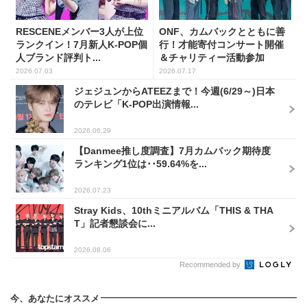
RESCENEメンバー3人が上位
ONF、カムバックとともに善
ランクイン！7月新人K-POP個
行！才能寄付コンサート開催
人ブランド評判ト...
＆チャリティー活動参加
2026.07.03
2026.07.17
ジェジュンからATEEZまで！今週(6/29～)日本
のテレビ「K-POP出演情報...
2026.06.29
【Danmee推し度調査】7月カムバック期待度
ランキング1位は･･59.64%を...
2026.07.23
Stray Kids、10thミニアルバム「THIS & THA
T」記者懇談会に...
2026.08.06
Recommended by
今、あなたにオススメ