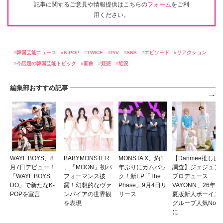
記事に関するご意見や情報提供はこちらの
フォーム
をご利
用ください。
韓国芸能ニュース
K-POP
TWICE
P/V
SNS
エピソード
リアクション
今話題の韓国芸能トピック
新曲
疑惑
近況
編集部おすすめ記事
WAYF BOYS、8
BABYMONSTER
MONSTA X、約1
【Danmee推し度
月7日デビュー！
、「MOON」初パ
年ぶりにカムバッ
調査】ジェジュン
「WAYF BOYS
フォーマンス披
ク！新EP「The
プロデュース
DO」で新たなK-
露！幻想的なヴァ
Phase」9月4日リ
VAYONN、26年
POPを宣言
ンパイアの世界観
リース
夏版新人ボーイズ
を表現
グループ人気No.1
に