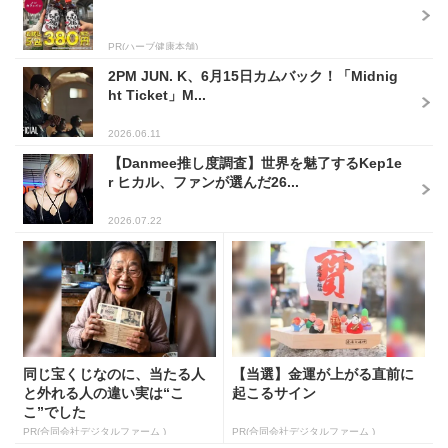
PR(ハーブ健康本舗)
2PM JUN. K、6月15日カムバック！「Midnig
ht Ticket」M...
2026.06.11
【Danmee推し度調査】世界を魅了するKep1e
r ヒカル、ファンが選んだ26...
2026.07.22
同じ宝くじなのに、当たる人
【当選】金運が上がる直前に
と外れる人の違い実は“こ
起こるサイン
こ”でした
PR(合同会社デジタルファーム )
PR(合同会社デジタルファーム )