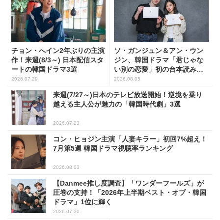
チョン・へイン2年ぶりの主演
ソ・ガンジュン＆アン・ウン
作！来週(8/3～) 日本配信スタ
ジン、韓国ドラマ「君じゃな
ートの韓国ドラマ3選
い別の恋愛」初の台本読み合
わせで抜群のケミ
2026.07.29
2026.08.05
来週(7/27～)日本のテレビ放送開始！逆境を乗り
越える主人公が魅力の「韓国時代劇」3選
2026.07.23
コン・ヒョジン主演「人妻キラー」初回7%超え！
7月第5週 韓国ドラマ視聴率ランキング
2026.08.03
【Danmee推し度調査】「ワンダーフールズ」が
圧巻の支持！「2026年上半期ベスト・オブ・韓国
ドラマ」1位に輝く
2026.07.30