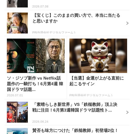
2026.07.08
【宝くじ】このままの買い方で、本当に当たる
と思いますか
PR(合同会社デジタルファーム )
ソ・ジソブ新作 vs Netflix話
【当選】金運が上がる直前に
題作の一騎打ち！6月第4週 韓
起こるサイン
国ドラマ話題...
2026.07.01
PR(合同会社デジタルファーム )
「素晴らしき新世界」VS「鉄槌教師」頂上決
戦に注目！6月第3週韓国ドラマ話題性ト...
2026.06.24
賛否も味方につけた「鉄槌教師」初登場2位！