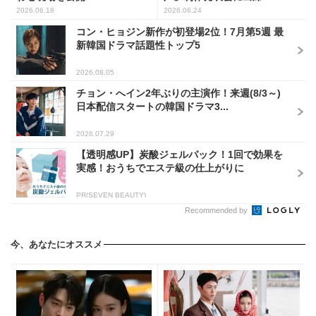
2026.06.18
2026.06.24
コン・ヒョジン新作が初登場2位！7月第5週 最
新韓国ドラマ話題性トップ5
2026.08.05
チョン・へイン2年ぶりの主演作！来週(8/3～)
日本配信スタートの韓国ドラマ3...
2026.07.29
【透明感UP】炭酸ジェルパック！1回で効果を
実感！おうちでエステ級の仕上がりに
PR(SEVEN BEAUTY)
Recommended by
今、あなたにオススメ