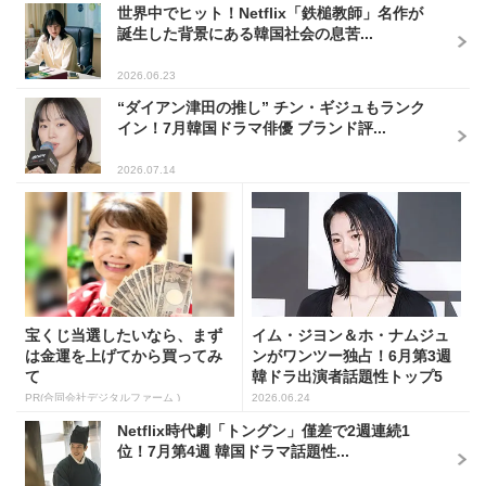
世界中でヒット！Netflix「鉄槌教師」名作が
誕生した背景にある韓国社会の息苦...
2026.06.23
“ダイアン津田の推し” チン・ギジュもランク
イン！7月韓国ドラマ俳優 ブランド評...
2026.07.14
宝くじ当選したいなら、まず
イム・ジヨン＆ホ・ナムジュ
は金運を上げてから買ってみ
ンがワンツー独占！6月第3週
て
韓ドラ出演者話題性トップ5
PR(合同会社デジタルファーム )
2026.06.24
Netflix時代劇「トングン」僅差で2週連続1
位！7月第4週 韓国ドラマ話題性...