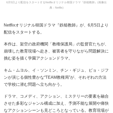
6月5日より配信をスタートするNetflixオリジナル韓国ドラマ『鉄槌教師』(画像出
典：Netflix)
Netflixオリジナル韓国ドラマ『鉄槌教師』が、6月5日より
配信をスタートする。
本作は、架空の政府機関「教権保護局」の監督官たちが、
崩壊した教育現場へ赴き、被害者を守りながら問題解決に
挑む姿を描く学園アクションドラマ。
キム・ムヨル、イ・ソンミン、チン・ギジュ、ピョ・ジフ
ンが演じる個性豊かな“TEAM教権局”が、それぞれの方法
で学校に潜む問題へ立ち向かう。
ドラマ、コメディ、アクション、ミステリーの要素を融合
させた多彩なジャンル構成に加え、予測不能な展開や痛快
なアクションシーンも見どころとなっている。教育現場が