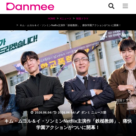
HOME
Kニュース
韓国ドラマ
キム・ムヨル＆イ・ソンミンNetflix主演作「鉄槌教師」、痛快学園アクションがついに開幕！
Netflix
韓国ドラマ
2026.06.04
/
2026.06.04
/
ダンミ ニュース部
キム・ムヨル＆イ・ソンミンNetflix主演作「鉄槌教師」、痛快
学園アクションがついに開幕！