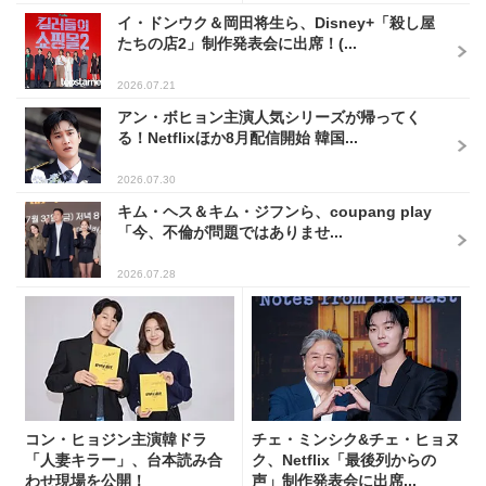
イ・ドンウク＆岡田将生ら、Disney+「殺し屋
たちの店2」制作発表会に出席！(...
2026.07.21
アン・ボヒョン主演人気シリーズが帰ってく
る！Netflixほか8月配信開始 韓国...
2026.07.30
キム・ヘス＆キム・ジフンら、coupang play
「今、不倫が問題ではありませ...
2026.07.28
コン・ヒョジン主演韓ドラ
チェ・ミンシク&チェ・ヒョヌ
「人妻キラー」、台本読み合
ク、Netflix「最後列からの
わせ現場を公開！
声」制作発表会に出席...