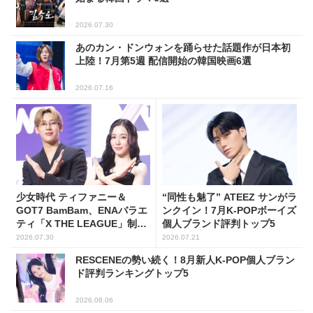
2026.07.30
あのカン・ドンウォンを踊らせた話題作が日本初
上陸！7月第5週 配信開始の韓国映画6選
2026.07.16
少女時代 ティファニー＆
“同性も魅了” ATEEZ サンがラ
GOT7 BamBam、ENAバラエ
ンクイン！7月K-POPボーイズ
ティ「X THE LEAGUE」制作
個人ブランド評判トップ5
発表会に出席！(PHOTO11枚)
2026.07.30
2026.07.21
RESCENEの勢い続く！8月新人K-POP個人ブラン
ド評判ランキングトップ5
2026.08.06