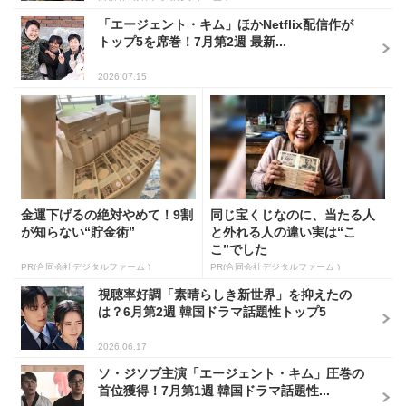
「エージェント・キム」ほかNetflix配信作が
トップ5を席巻！7月第2週 最新...
2026.07.15
金運下げるの絶対やめて！9割
同じ宝くじなのに、当たる人
が知らない“貯金術”
と外れる人の違い実は“こ
こ”でした
PR(合同会社デジタルファーム )
PR(合同会社デジタルファーム )
視聴率好調「素晴らしき新世界」を抑えたの
は？6月第2週 韓国ドラマ話題性トップ5
2026.06.17
ソ・ジソブ主演「エージェント・キム」圧巻の
首位獲得！7月第1週 韓国ドラマ話題性...