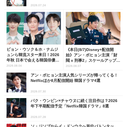
2026.07.24
ビョン・ウソク＆ホ・ナムジ
《本日(8/7)Disney+配信開
ュンら韓流スター来日！2026
始》アン・ボヒョン主演「財
年秋 日本で会える韓国俳優10
閥 x 刑事2」スケールアップし
人
たFLEX捜査に注目
2026.08.04
2026.08.07
アン・ボヒョン主演人気シリーズが帰ってくる！
Netflixほか8月配信開始 韓国ドラマ4選
2026.07.30
パク・ウンビン×チャウヌに続く注目作は？2026
年下半期配信予定「Netflix韓国ドラマ」8選
2026.07.28
ソ・ジソブからイ・ドンウクへ首位バトンタッ