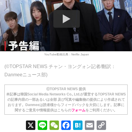
YouTube動画出典：Netflix Japan
(©TOPSTAR NEWS チャン・ヨングォン記者/翻訳：
Danmeeニュース部)
ⓒTOPSTAR NEWS 提供
本記事は韓国Social Media Networks Co., Ltd.が運営するTOPSTAR NEWS
の記事内容の一部あるいは全部 及び写真や編集物の提供により作成されて
おります。Danmeeは読者様からフィードバックを大切にします。記事に
関するご意見や情報提供はこちらの
フォーム
をご利用ください。
X
Li
W
F
H
E
C