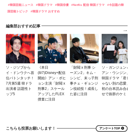
韓国芸能ニュース
韓国ドラマ
韓国俳優
Netflix 配信 韓国ドラマ
今話題の韓
国芸能トピック
韓国ドラマ おすすめ
編集部おすすめ記事
ソ・ジソブから
《本日
「財閥 x 刑事 シ
ソ・ガンジュン＆
イ・ドンウクへ首
(8/7)Disney+配信
ーズン2」キム・
アン・ウンジン、
位バトンタッチ！
開始》アン・ボヒ
シンビ、末っ子刑
韓国ドラマ「君じ
7月第5週 韓ドラ
ョン主演「財閥 x
事チェ・ギョンジ
ゃない別の恋愛」
出演者 話題性ト
刑事2」スケール
ン役続投！成長し
初の台本読み合わ
ップ5
アップしたFLEX
た姿に注目
せで抜群のケミ
捜査に注目
こちらも投票お願いします！
アンケートTOP