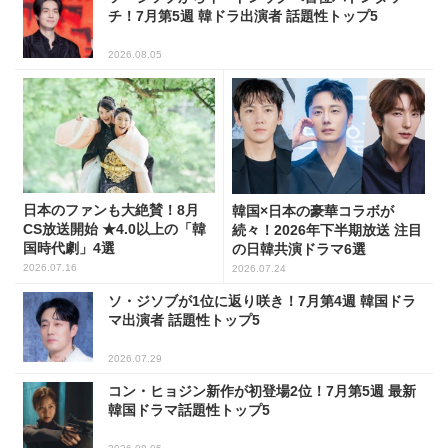
チ！7月第5週 韓ドラ出演者 話題性トップ5
2026.08.05
日本のファンも大絶賛！8月
韓国×日本の豪華コラボが
CS放送開始 ★4.0以上の「韓
続々！2026年下半期放送 注目
国時代劇」4選
の日韓共演ドラマ6選
2026.07.16
2026.07.24
ソ・ジソブが1位に返り咲き！7月第4週 韓国ドラ
マ出演者 話題性トップ5
2026.07.29
コン・ヒョジン新作が初登場2位！7月第5週 最新
韓国ドラマ話題性トップ5