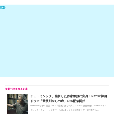
n
e
a
at
m
o
e
C
c
e
ail
p
h
e
n
y
at
b
a
Li
o
n
o
k
k
チェ・ミンシク、挫折した作家教授に変身！Netflix韓国
ドラマ「最後列からの声」6/26配信開始
Netflixオリジナル韓国ドラマ『最後列からの声』スチール (画像出典：Netflix)チェ・
ミンシクとチェ・ヒョヌクが、Netflixオリジナル韓国ドラマ『最後列から...