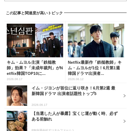
この記事と関連度が高いトピック
キム・ムヨル主演「鉄槌教
Netflix最新作「鉄槌教師」キ
師」効果？「未成年裁判」がN
ム・ムヨルが1位！6月第1週
etflix韓国TOP10に...
韓国ドラマ出演者...
2026.06.17
2026.06.12
イム・ジヨンが首位に返り咲き！6月第2週 最
新韓国ドラマ 出演者話題性トップ5
2026.06.17
【当選した人が暴露】宝くじ運が動く時、必ず
ある前触れ
PR(合同会社デジタルファーム )