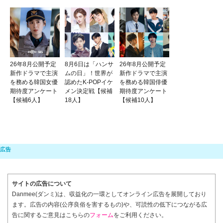
26年8月公開予定
8月6日は「ハンサ
26年8月公開予定
新作ドラマで主演
ムの日」！世界が
新作ドラマで主演
を務める韓国女優
認めたK-POPイケ
を務める韓国俳優
期待度アンケート
メン決定戦【候補
期待度アンケート
【候補6人】
18人】
【候補10人】
サイトの広告について
Danmee(ダンミ)は、収益化の一環としてオンライン広告を展開しており
ます。広告の内容(公序良俗を害するもの)や、可読性の低下につながる広
告に関するご意見はこちらの
フォーム
をご利用ください。