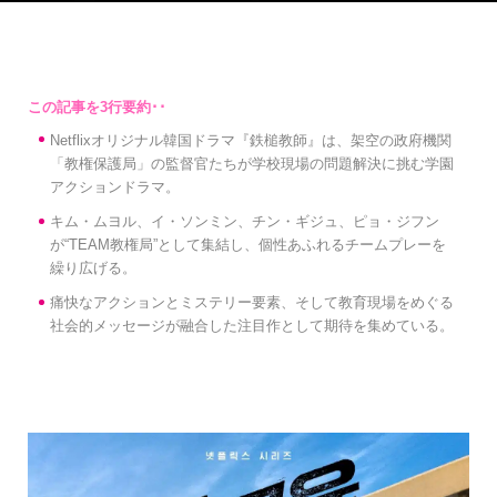
Netflixオリジナル韓国ドラマ『鉄槌教師』は、架空の政府機関
「教権保護局」の監督官たちが学校現場の問題解決に挑む学園
アクションドラマ。
キム・ムヨル、イ・ソンミン、チン・ギジュ、ピョ・ジフン
が“TEAM教権局”として集結し、個性あふれるチームプレーを
繰り広げる。
痛快なアクションとミステリー要素、そして教育現場をめぐる
社会的メッセージが融合した注目作として期待を集めている。