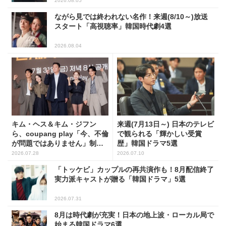
2026.08.05
ながら見では終われない名作！来週(8/10～)放送
スタート「高視聴率」韓国時代劇4選
2026.08.04
キム・ヘス＆キム・ジフン
来週(7月13日～) 日本のテレビ
ら、coupang play「今、不倫
で観られる「輝かしい受賞
が問題ではありません」制作
歴」韓国ドラマ5選
発表会に出席！(PHOTO15枚)
2026.07.28
2026.07.10
「トッケビ」カップルの再共演作も！8月配信終了
実力派キャストが贈る「韓国ドラマ」5選
2026.07.31
8月は時代劇が充実！日本の地上波・ローカル局で
始まる韓国ドラマ6選