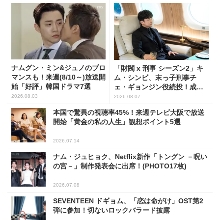
ナムグン・ミン&ジュノのブロ
「財閥 x 刑事 シーズン2」キ
マンスも！来週(8/10～)放送開
ム・シンビ、末っ子刑事チ
始「好評」韓国ドラマ7選
ェ・ギョンジン役続投！成長
した姿に注目
2026.08.03
2026.08.07
本国で驚異の視聴率45%！来週テレビ大阪で放送
開始「黄金の私の人生」観想ポイント5選
2026.07.14
ナム・ジュヒョク、Netflix新作「トングン －呪い
の宮－」制作発表会に出席！(PHOTO17枚)
2026.07.08
SEVENTEEN ドギョム、「恋は命がけ」OST第2
弾に参加！切ないロックバラード披露