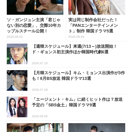
ソ・ガンジュン主演「君じゃ
実は同じ制作会社だった！
ない別の恋愛」、交際10年カ
「PANエンターテインメン
ップルスチール公開！
ト」制作 韓国ドラマ5選
2026.08.03
2026.08.06
【週韓スケジュール】来週(7/13～)放送開始！
ド・ギョンス初主演作ほか韓国時代劇6選
2026.07.10
【月韓スケジュール】キム・ミョンス出演作が3作
も！8月BS放送 韓国ドラマ13選
2026.07.28
「エージェント・キム」に続くヒット作は？放送
予定の「SBS金土」韓国ドラマ9選
2026.08.05