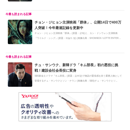
チョン・ジヒョン主演映画「群体」、公開14日で400万
人突破！今年最速記録を更新中
チョン・ジヒョン主演映画『群体』(原題：군체)と、カン・ドンウォン主演映画
『ワイルド・シング』(原題：와일드 씽) (画像出典：SHOWBOX / LOTTE ENTERTAI
N...
チュ・サンウク、新韓ドラ「キム部長」初の悪役に挑
戦！建設会社会長役に変身
SBS新金土ドラマ『キム部長』(原題：김부장)で物語の緊張感を担う重要人物として
登場するチュ・サンウクとソン・ナウン (画像出典：SBS)チュ・サンウクとソ...