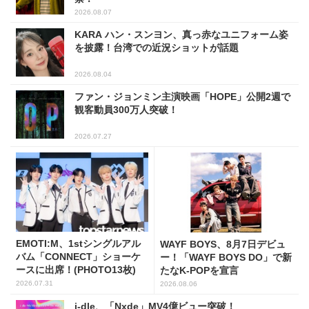
2026.08.07
KARA ハン・スンヨン、真っ赤なユニフォーム姿
を披露！台湾での近況ショットが話題
2026.08.04
ファン・ジョンミン主演映画「HOPE」公開2週で
観客動員300万人突破！
2026.07.27
EMOTI:M、1stシングルアル
WAYF BOYS、8月7日デビュ
バム「CONNECT」ショーケ
ー！「WAYF BOYS DO」で新
ースに出席！(PHOTO13枚)
たなK-POPを宣言
2026.07.31
2026.08.06
i-dle、「Nxde」MV4億ビュー突破！