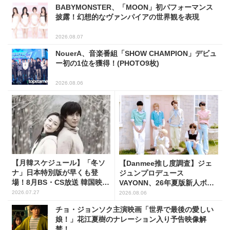
BABYMONSTER、「MOON」初パフォーマンス
披露！幻想的なヴァンパイアの世界観を表現
2026.08.07
NouerA、音楽番組「SHOW CHAMPION」デビュ
ー初の1位を獲得！(PHOTO9枚)
2026.08.06
【月韓スケジュール】「冬ソ
【Danmee推し度調査】ジェ
ナ」日本特別版が早くも登
ジュンプロデュース
場！8月BS・CS放送 韓国映画
VAYONN、26年夏版新人ボー
(全109選)
イズグループ人気No.1に
2026.07.27
2026.08.06
チョ・ジョンソク主演映画「世界で最後の愛しい
娘！」花江夏樹のナレーション入り予告映像解
禁！