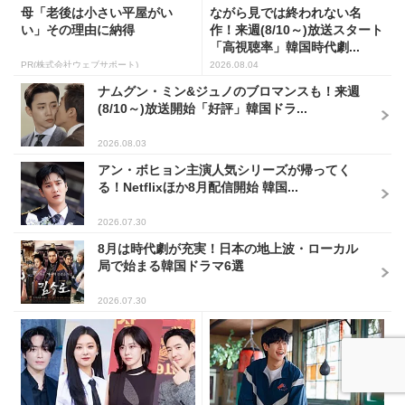
母「老後は小さい平屋がい
ながら見では終われない名
い」その理由に納得
作！来週(8/10～)放送スタート
「高視聴率」韓国時代劇...
PR(株式会社ウェブサポート)
2026.08.04
ナムグン・ミン&ジュノのブロマンスも！来週
(8/10～)放送開始「好評」韓国ドラ...
2026.08.03
アン・ボヒョン主演人気シリーズが帰ってく
る！Netflixほか8月配信開始 韓国...
2026.07.30
8月は時代劇が充実！日本の地上波・ローカル
局で始まる韓国ドラマ6選
2026.07.30