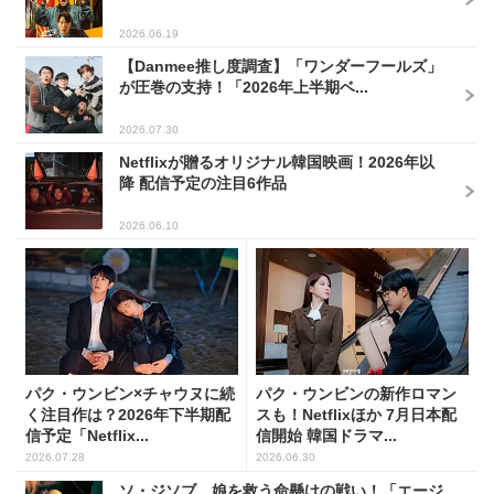
2026.06.19
【Danmee推し度調査】「ワンダーフールズ」
が圧巻の支持！「2026年上半期ベ...
2026.07.30
Netflixが贈るオリジナル韓国映画！2026年以
降 配信予定の注目6作品
2026.06.10
パク・ウンビン×チャウヌに続
パク・ウンビンの新作ロマン
く注目作は？2026年下半期配
スも！Netflixほか 7月日本配
信予定「Netflix...
信開始 韓国ドラマ...
2026.07.28
2026.06.30
ソ・ジソブ、娘を救う命懸けの戦い！「エージ