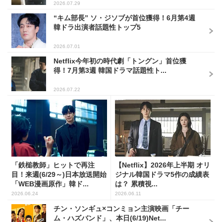
2026.07.29
“キム部長” ソ・ジソブが首位獲得！6月第4週
韓ドラ出演者話題性トップ5
2026.07.01
Netflix今年初の時代劇「トングン」首位獲
得！7月第3週 韓国ドラマ話題性ト...
2026.07.22
「鉄槌教師」ヒットで再注
【Netflix】2026年上半期 オリ
目！来週(6/29～)日本放送開始
ジナル韓国ドラマ5作の成績表
「WEB漫画原作」韓ド...
は？ 累積視...
2026.06.24
2026.06.11
チン・ソンギュ×コンミョン主演映画「チー
ム・ハズバンド」、本日(6/19)Net...