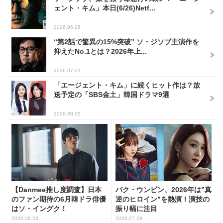
ェント・キム」本日(6/26)Netf...
2026.06.26
“第2話で驚異の15%突破” ソ・ジソブ主演作を
抑えたNo.1とは？2026年上...
2026.07.01
「エージェント・キム」に続くヒット作は？放
送予定の「SBS金土」韓国ドラマ9選
2026.08.05
【Danmee推し度調査】日本
パク・ウンビン、2026年は”真
のファン期待の6月韓ドラ俳優
逆のヒロイン”を熱演！演技の
はソ・イングク！
振り幅に注目
2026.06.23
2026.07.29