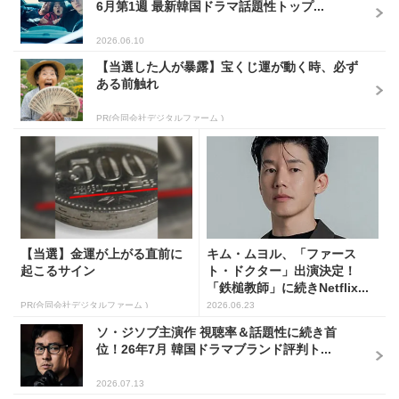
6月第1週 最新韓国ドラマ話題性トップ...
2026.06.10
【当選した人が暴露】宝くじ運が動く時、必ず
ある前触れ
PR(合同会社デジタルファーム )
【当選】金運が上がる直前に
キム・ムヨル、「ファース
起こるサイン
ト・ドクター」出演決定！
「鉄槌教師」に続きNetflix...
PR(合同会社デジタルファーム )
2026.06.23
ソ・ジソブ主演作 視聴率＆話題性に続き首
位！26年7月 韓国ドラマブランド評判ト...
2026.07.13