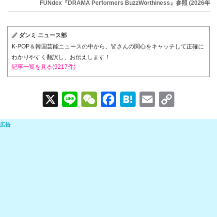
FUNdex『DRAMA Performers BuzzWorthiness』参照 (2026年
ダンミ ニュース部
K-POP＆韓国芸能ニュースの中から、皆さんの関心をキャッチして正確に
わかりやすく翻訳し、お伝えします！
記事一覧を見る(9217件)
X
Li
W
F
H
E
C
n
e
a
at
m
o
e
C
c
e
ail
p
h
e
n
y
at
b
a
Li
o
n
o
k
k