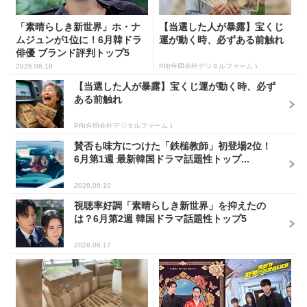
「素晴らしき新世界」ホ・ナ
【当選した人が暴露】宝くじ
ムジュンが1位に！6月韓ドラ
運が動く時、必ずある前触れ
俳優 ブランド評判トップ5
2026.06.18
PR(合同会社デジタルファーム )
【当選した人が暴露】宝くじ運が動く時、必ず
ある前触れ
PR(合同会社デジタルファーム )
賛否も味方につけた「鉄槌教師」初登場2位！
6月第1週 最新韓国ドラマ話題性トップ...
2026.06.10
視聴率好調「素晴らしき新世界」を抑えたの
は？6月第2週 韓国ドラマ話題性トップ5
2026.06.17