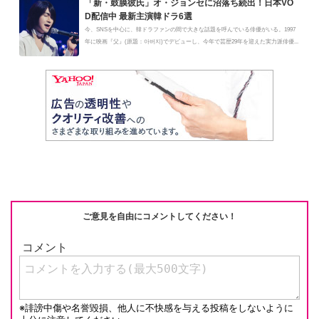
「新・鼓膜彼氏」オ・ジョンセに沼落ち続出！日本VO
D配信中 最新主演韓ドラ6選
今、SNSを中心に、韓ドラファンの間で大きな話題を呼んでいる俳優がいる。1997
年に映画『父』(原題：아버지)でデビューし、今年で芸歴29年を迎えた実力派俳優...
ご意見を自由にコメントしてください！