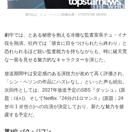
第4位は、シン・ヘソン (画像出典：©TOPSTAR NEWS)
劇中では、とある秘密を抱える冷徹な監査室長チュ・イナ
役を熱演。社内では「彼女に目をつけられたら終わり」と
恐れられるほど鋭い監査能力を持ちながらも、時に破天荒
な一面を見せる魅力的なキャラクターを演じた。
放送期間中は安定感のある演技力が改めて高く評価され、
「シン・ヘソンの作品にハズレなし」といった声も続出。
次回作としては、2027年放送予定のSBS『ダッシュ』(原
題：대시)、そしてNetflix『24分の1ロマンス』(原題：24
분의 1 로맨스)への出演が決定しており、新たな魅力を披
露する予定だ。
第3位 パク・ジフン