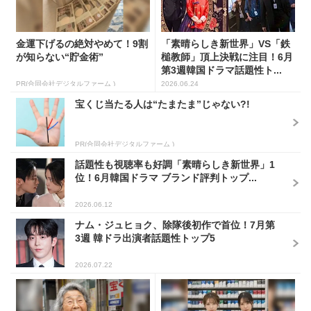
金運下げるの絶対やめて！9割
「素晴らしき新世界」VS「鉄
が知らない“貯金術”
槌教師」頂上決戦に注目！6月
第3週韓国ドラマ話題性ト...
PR(合同会社デジタルファーム )
2026.06.24
宝くじ当たる人は“たまたま”じゃない?!
PR(合同会社デジタルファーム )
話題性も視聴率も好調「素晴らしき新世界」1
位！6月韓国ドラマ ブランド評判トップ...
2026.06.12
ナム・ジュヒョク、除隊後初作で首位！7月第
3週 韓ドラ出演者話題性トップ5
2026.07.22