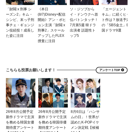
「財閥 x 刑事 シ
《本日
ソ・ジソブから
「エージェント・
ーズン2」キム・
(8/7)Disney+配信
イ・ドンウクへ首
キム」に続くヒッ
シンビ、末っ子刑
開始》アン・ボヒ
位バトンタッチ！
ト作は？放送予定
事チェ・ギョンジ
ョン主演「財閥 x
7月第5週 韓ドラ
の「SBS金土」韓
ン役続投！成長し
刑事2」スケール
出演者 話題性ト
国ドラマ9選
た姿に注目
アップしたFLEX
ップ5
捜査に注目
こちらも投票お願いします！
アンケートTOP
26年8月公開予定
26年8月公開予定
8月6日は「ハンサ
新作ドラマで主演
新作ドラマで主演
ムの日」！世界が
を務める韓国女優
を務める韓国俳優
認めたK-POPイケ
期待度アンケート
期待度アンケート
メン決定戦【候補