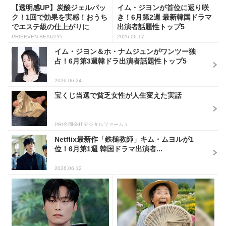
【透明感UP】炭酸ジェルパッ
イム・ジヨンが首位に返り咲
ク！1回で効果を実感！おうち
き！6月第2週 最新韓国ドラマ
でエステ級の仕上がりに
出演者話題性トップ5
PR(SEVEN BEAUTY)
2026.06.17
イム・ジヨン＆ホ・ナムジュンがワンツー独
占！6月第3週韓ドラ出演者話題性トップ5
2026.06.24
宝くじ当選で貧乏女性が人生変えた実話
PR(合同会社デジタルファーム )
Netflix最新作「鉄槌教師」キム・ムヨルが1
位！6月第1週 韓国ドラマ出演者...
2026.06.12