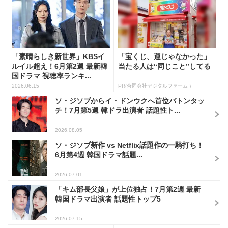
「素晴らしき新世界」KBSイ
「宝くじ、運じゃなかった」
ルイル超え！6月第2週 最新韓
当たる人は“同じこと”してる
国ドラマ 視聴率ランキ...
2026.06.15
PR(合同会社デジタルファーム )
ソ・ジソブからイ・ドンウクへ首位バトンタッ
チ！7月第5週 韓ドラ出演者 話題性ト...
2026.08.05
ソ・ジソブ新作 vs Netflix話題作の一騎打ち！
6月第4週 韓国ドラマ話題...
2026.07.01
「キム部長父娘」が上位独占！7月第2週 最新
韓国ドラマ出演者 話題性トップ5
2026.07.15