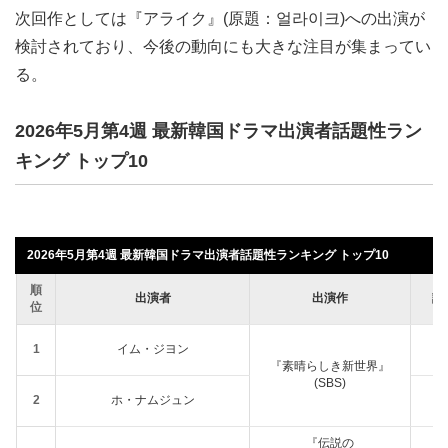
次回作としては『アライク』(原題：얼라이크)への出演が
検討されており、今後の動向にも大きな注目が集まってい
る。
2026年5月第4週 最新韓国ドラマ出演者話題性ラン
キング トップ10
2026年5月第4週 最新韓国ドラマ出演者話題性ランキング トップ10
順
出演者
出演作
話
位
1
イム・ジヨン
『素晴らしき新世界』
(SBS)
2
ホ・ナムジュン
『伝説の