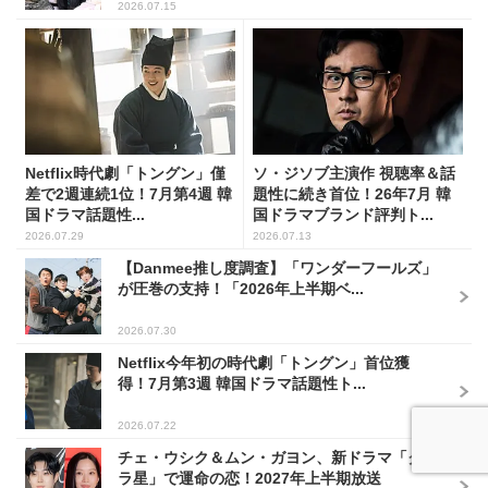
2026.07.15
Netflix時代劇「トングン」僅
ソ・ジソブ主演作 視聴率＆話
差で2週連続1位！7月第4週 韓
題性に続き首位！26年7月 韓
国ドラマ話題性...
国ドラマブランド評判ト...
2026.07.29
2026.07.13
【Danmee推し度調査】「ワンダーフールズ」
が圧巻の支持！「2026年上半期ベ...
2026.07.30
Netflix今年初の時代劇「トングン」首位獲
得！7月第3週 韓国ドラマ話題性ト...
2026.07.22
チェ・ウシク＆ムン・ガヨン、新ドラマ「クジ
ラ星」で運命の恋！2027年上半期放送