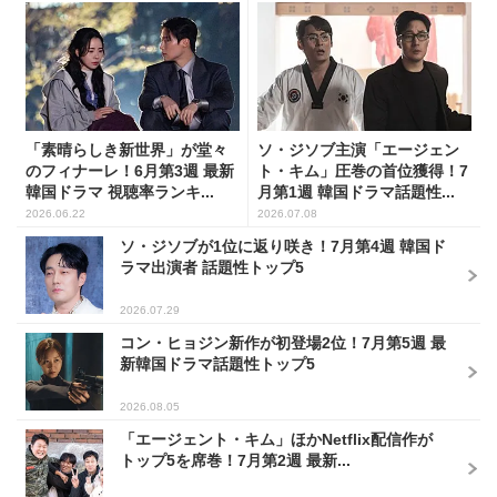
「素晴らしき新世界」が堂々
ソ・ジソブ主演「エージェン
のフィナーレ！6月第3週 最新
ト・キム」圧巻の首位獲得！7
韓国ドラマ 視聴率ランキ...
月第1週 韓国ドラマ話題性...
2026.06.22
2026.07.08
ソ・ジソブが1位に返り咲き！7月第4週 韓国ド
ラマ出演者 話題性トップ5
2026.07.29
コン・ヒョジン新作が初登場2位！7月第5週 最
新韓国ドラマ話題性トップ5
2026.08.05
「エージェント・キム」ほかNetflix配信作が
トップ5を席巻！7月第2週 最新...