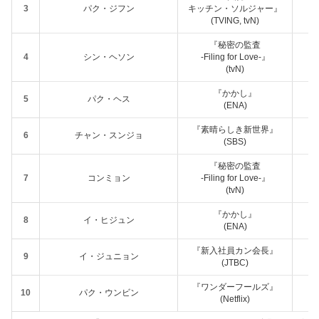
3
パク・ジフン
キッチン・ソルジャー』
(TVING, tvN)
『秘密の監査
4
シン・ヘソン
-Filing for Love-』
(tvN)
『かかし』
5
パク・ヘス
(ENA)
『素晴らしき新世界』
6
チャン・スンジョ
(SBS)
『秘密の監査
7
コンミョン
-Filing for Love-』
(tvN)
『かかし』
8
イ・ヒジュン
(ENA)
『新入社員カン会長』
9
イ・ジュニョン
(JTBC)
『ワンダーフールズ』
10
パク・ウンビン
(Netflix)