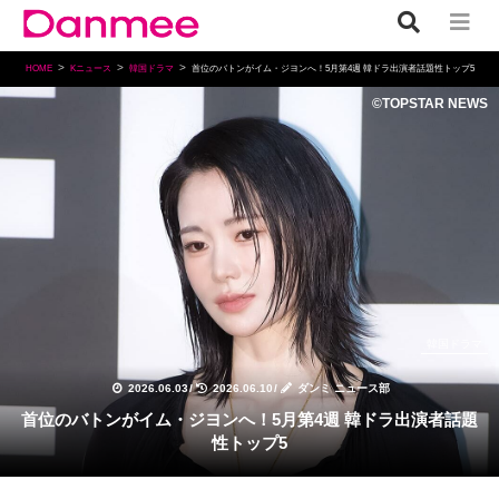
HOME
Kニュース
韓国ドラマ
首位のバトンがイム・ジヨンへ！5月第4週 韓ドラ出演者話題性トップ5
©TOPSTAR NEWS
韓国ドラマ
2026.06.03
/
2026.06.10
/
ダンミ ニュース部
首位のバトンがイム・ジヨンへ！5月第4週 韓ドラ出演者話題
性トップ5