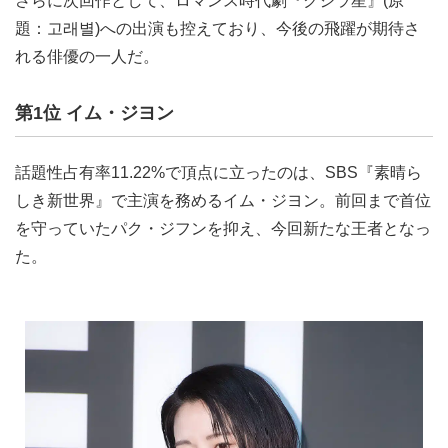
さらに次回作として、ロマンス時代劇『クジラ星』(原
題：고래별)への出演も控えており、今後の飛躍が期待さ
れる俳優の一人だ。
第1位 イム・ジヨン
話題性占有率11.22%で頂点に立ったのは、SBS『素晴ら
しき新世界』で主演を務めるイム・ジヨン。前回まで首位
を守っていたパク・ジフンを抑え、今回新たな王者となっ
た。