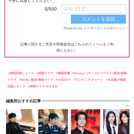
記事に関するご意見や情報提供はこちらの
フォーム
をご利
用ください。
韓国芸能ニュース
韓国ドラマ
韓国俳優
Disney+ (ディズニープラス) 配信 韓国
ドラマ
Netflix 配信 韓国ドラマ
VOD/OTT
ランキング/チャート
今話題の韓国
芸能トピック
韓国ドラマ おすすめ
編集部おすすめ記事