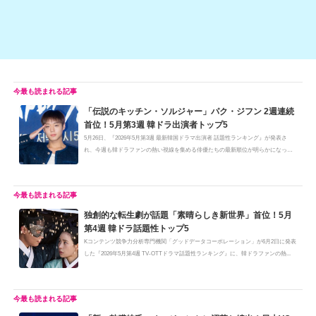
「伝説のキッチン・ソルジャー」パク・ジフン 2週連続
首位！5月第3週 韓ドラ出演者トップ5
5月26日、『2026年5月第3週 最新韓国ドラマ出演者 話題性ランキング』が発表さ
れ、今週も韓ドラファンの熱い視線を集める俳優たちの最新順位が明らかになっ
た...
独創的な転生劇が話題「素晴らしき新世界」首位！5月
第4週 韓ドラ話題性トップ5
Kコンテンツ競争力分析専門機関「グッドデータコーポレーション」が6月2日に発表
した『2026年5月第4週 TV-OTTドラマ話題性ランキング』に、韓ドラファンの熱...