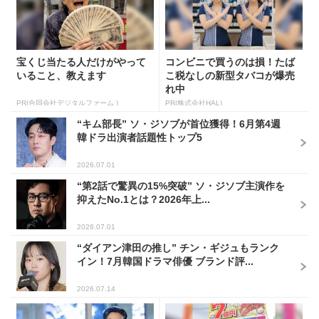
宝くじ当たる人だけがやって
コンビニで買うのは損！たば
いること、教えます
こ税なしの新型タバコが爆売
れ中
PR(合同会社デジタルファーム )
PR(株式会社HAL)
“キム部長” ソ・ジソブが首位獲得！6月第4週
韓ドラ出演者話題性トップ5
2026.07.01
“第2話で驚異の15%突破” ソ・ジソブ主演作を
抑えたNo.1とは？2026年上...
2026.07.01
“ダイアン津田の推し” チン・ギジュもランク
イン！7月韓国ドラマ俳優 ブランド評...
2026.07.14