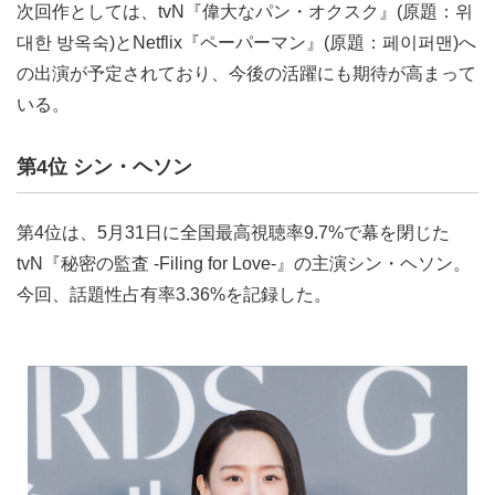
次回作としては、tvN『偉大なパン・オクスク』(原題：위
대한 방옥숙)とNetflix『ペーパーマン』(原題：페이퍼맨)へ
の出演が予定されており、今後の活躍にも期待が高まって
いる。
第4位 シン・ヘソン
第4位は、5月31日に全国最高視聴率9.7%で幕を閉じた
tvN『秘密の監査 -Filing for Love-』の主演シン・ヘソン。
今回、話題性占有率3.36%を記録した。