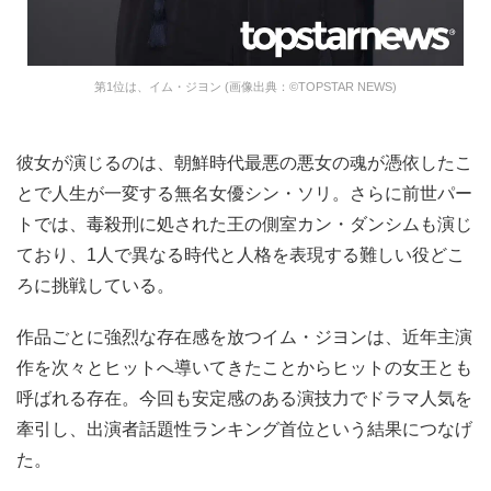
第1位は、イム・ジヨン (画像出典：©TOPSTAR NEWS)
彼女が演じるのは、朝鮮時代最悪の悪女の魂が憑依したこ
とで人生が一変する無名女優シン・ソリ。さらに前世パー
トでは、毒殺刑に処された王の側室カン・ダンシムも演じ
ており、1人で異なる時代と人格を表現する難しい役どこ
ろに挑戦している。
作品ごとに強烈な存在感を放つイム・ジヨンは、近年主演
作を次々とヒットへ導いてきたことからヒットの女王とも
呼ばれる存在。今回も安定感のある演技力でドラマ人気を
牽引し、出演者話題性ランキング首位という結果につなげ
た。