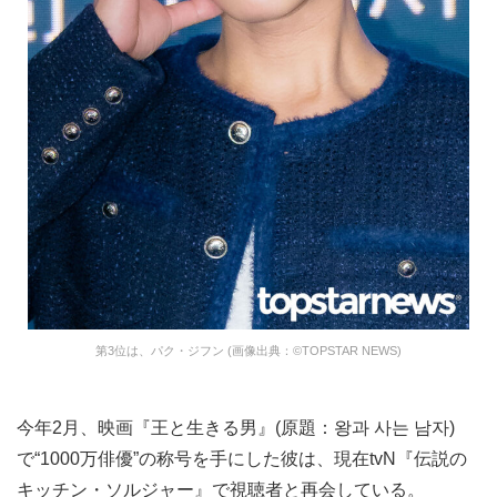
第3位は、パク・ジフン (画像出典：©TOPSTAR NEWS)
今年2月、映画『王と生きる男』(原題：왕과 사는 남자)
で“1000万俳優”の称号を手にした彼は、現在tvN『伝説の
キッチン・ソルジャー』で視聴者と再会している。