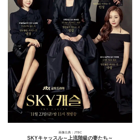
画像出典：JTBC
SKYキャッスル～上流階級の妻たち～