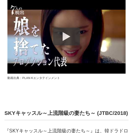
動画出典：PLAN Kエンタテインメント
SKYキャッスル～上流階級の妻たち～ (JTBC/2018)
『SKYキャッスル～上流階級の妻たち～』は、韓ドラドロ