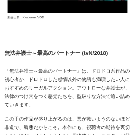
動画出典：Klockworx VOD
無法弁護士～最高のパートナー (tvN/2018)
『無法弁護士～最高のパートナー』は、ドロドロ系作品の
初心者か、ドロドロした感情以外の物語も満喫したい人に
おすすめのリーガルアクション。アウトローな弁護士が、
法律のつけ穴をつく悪党たちを、型破りな方法で追い詰め
ていきます。
この手の作品が盛り上がるのは、悪が救いようのないほど
非道で、醜悪だからこそ。本作にも、視聴者の期待を裏切