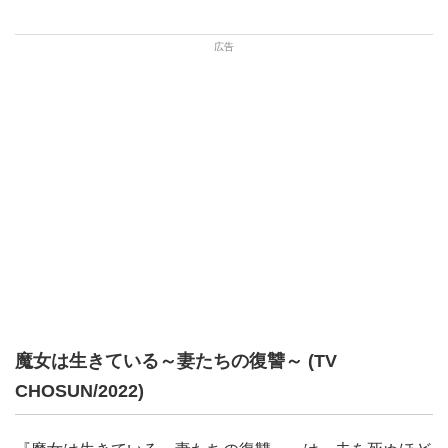
魔女は生きている～妻たちの復讐～ (TV
CHOSUN/2022)