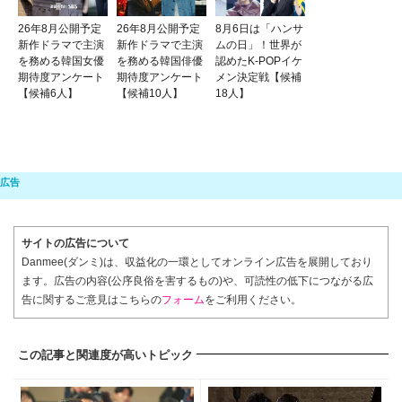
26年8月公開予定
26年8月公開予定
8月6日は「ハンサ
新作ドラマで主演
新作ドラマで主演
ムの日」！世界が
を務める韓国女優
を務める韓国俳優
認めたK-POPイケ
期待度アンケート
期待度アンケート
メン決定戦【候補
【候補6人】
【候補10人】
18人】
サイトの広告について
Danmee(ダンミ)は、収益化の一環としてオンライン広告を展開しており
ます。広告の内容(公序良俗を害するもの)や、可読性の低下につながる広
告に関するご意見はこちらの
フォーム
をご利用ください。
この記事と関連度が高いトピック