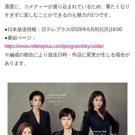
適度に、コメディーが盛り込まれているため、重たくなり
すぎずに楽しむことができるのも魅力の1つです。
●日本放送情報：日テレプラス/2026年6月8日(月)16:00
●番組ページ：
https://www.nitteleplus.com/program/skycastle/
※編成の都合により放送日時・作品に変更が生じる場合が
あります。