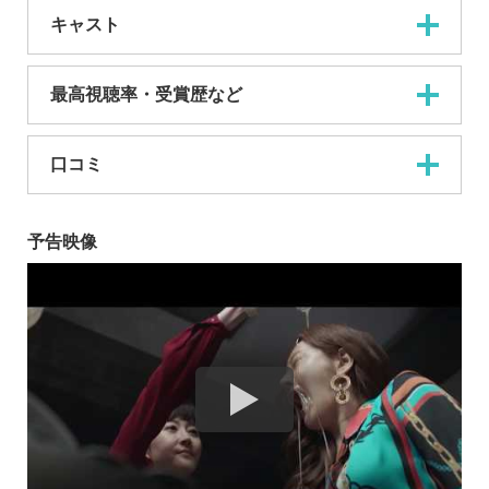
キャスト
最高視聴率・受賞歴など
口コミ
予告映像