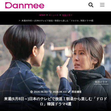
HOME
Kニュース
韓国ドラマ
来週(6月8日～)日本のテレビで放送！朝昼から楽しむ「ドロドロ」韓国ドラマ4選
韓国ドラマ
2026.06.03
/
2026.06.03
/
西谷瀬里
来週(6月8日～)日本のテレビで放送！朝昼から楽しむ「ドロド
ロ」韓国ドラマ4選