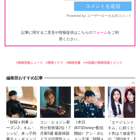
記事に関するご意見や情報提供はこちらの
フォーム
をご利
用ください。
韓国芸能ニュース
韓国ドラマ
韓国俳優
今話題の韓国芸能トピック
編集部おすすめ記事
「財閥 x 刑事 シ
コン・ヒョジン新
《本日
「エージェント・
ーズン2」キム・
作が初登場2位！7
(8/7)Disney+配信
キム」に続くヒッ
シンビ、末っ子刑
月第5週 最新韓国
開始》アン・ボヒ
ト作は？放送予定
事チェ・ギョンジ
ドラマ話題性トッ
ョン主演「財閥 x
の「SBS金土」韓