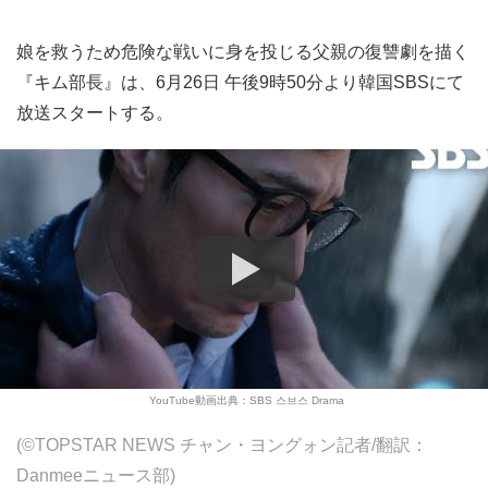
娘を救うため危険な戦いに身を投じる父親の復讐劇を描く
『キム部長』は、6月26日 午後9時50分より韓国SBSにて
放送スタートする。
YouTube動画出典：SBS 스브스 Drama
(©TOPSTAR NEWS チャン・ヨングォン記者/翻訳：
Danmeeニュース部)