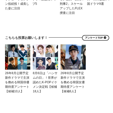
ン役続投！成長し
プ5
刑事2」スケール
国ドラマ9選
た姿に注目
アップしたFLEX
捜査に注目
こちらも投票お願いします！
アンケートTOP
26年8月公開予定
8月6日は「ハンサ
26年8月公開予定
新作ドラマで主演
ムの日」！世界が
新作ドラマで主演
を務める韓国俳優
認めたK-POPイケ
を務める韓国女優
期待度アンケート
メン決定戦【候補
期待度アンケート
【候補10人】
18人】
【候補6人】