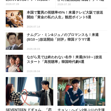
2026.07.28
2026.07.30
本国で驚異の視聴率45%！来週テレビ大阪で放送
開始「黄金の私の人生」観想ポイント5選
2026.07.14
ナムグン・ミン&ジュノのブロマンスも！来週
(8/10～)放送開始「好評」韓国ドラマ7選
2026.08.03
ながら見では終われない名作！来週(8/10～)放送
スタート「高視聴率」韓国時代劇4選
2026.08.04
SEVENTEEN ドギョム、「恋
チョン・へイン2年ぶりの主演