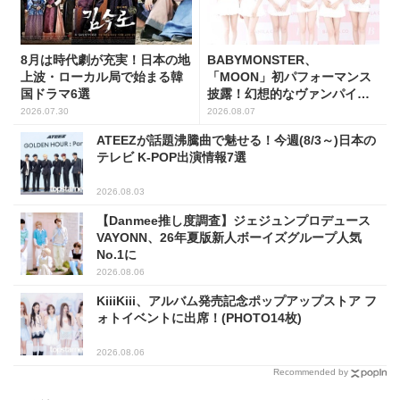
8月は時代劇が充実！日本の地
BABYMONSTER、
上波・ローカル局で始まる韓
「MOON」初パフォーマンス
国ドラマ6選
披露！幻想的なヴァンパイア
の世界観を表現
2026.07.30
2026.08.07
ATEEZが話題沸騰曲で魅せる！今週(8/3～)日本の
テレビ K-POP出演情報7選
2026.08.03
【Danmee推し度調査】ジェジュンプロデュース
VAYONN、26年夏版新人ボーイズグループ人気
No.1に
2026.08.06
KiiiKiii、アルバム発売記念ポップアップストア フ
ォトイベントに出席！(PHOTO14枚)
2026.08.06
Recommended by