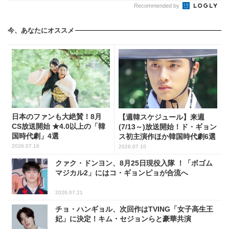
Recommended by
今、あなたにオススメ
日本のファンも大絶賛！8月
【週韓スケジュール】来週
CS放送開始 ★4.0以上の「韓
(7/13～)放送開始！ド・ギョン
国時代劇」4選
ス初主演作ほか韓国時代劇6選
2026.07.16
2026.07.10
クァク・ドンヨン、8月25日現役入隊 ！「ボゴム
マジカル2」にはコ・ギョンピョが合流へ
2026.07.21
チョ・ハンギョル、次回作はTVING「女子高生王
妃」に決定！キム・セジョンらと豪華共演