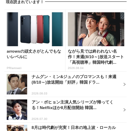
現在読まれています！
arrowsの頑丈さがとんでもな
ながら見では終われない名
いレベルに
作！来週(8/10～)放送スタート
「高視聴率」韓国時代劇...
PR(arrows)
2026.08.04
ナムグン・ミン&ジュノのブロマンスも！来週
(8/10～)放送開始「好評」韓国ドラ...
2026.08.03
アン・ボヒョン主演人気シリーズが帰ってく
る！Netflixほか8月配信開始 韓国...
2026.07.30
8月は時代劇が充実！日本の地上波・ローカル