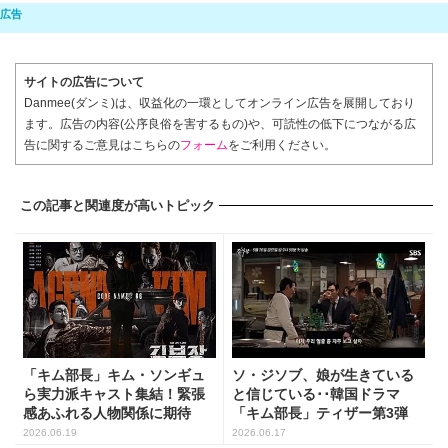
サイトの広告について
Danmee(ダンミ)は、収益化の一環としてオンライン広告を展開しており
ます。広告の内容(公序良俗を害するもの)や、可読性の低下につながる広
告に関するご意見はこちらの
フォーム
をご利用ください。
この記事と関連度が高いトピック
「キム部長」キム・ソンギュ
ソ・ジソブ、娘が生きている
ら実力派キャスト集結！緊張
と信じている･･韓国ドラマ
感あふれる人物関係に期待
「キム部長」ティザー第3弾
公...
2026.06.19
2026.06.17