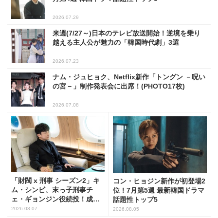
2026.07.29
来週(7/27～)日本のテレビ放送開始！逆境を乗り
越える主人公が魅力の「韓国時代劇」3選
2026.07.23
ナム・ジュヒョク、Netflix新作「トングン －呪い
の宮－」制作発表会に出席！(PHOTO17枚)
2026.07.08
「財閥 x 刑事 シーズン2」キ
コン・ヒョジン新作が初登場2
ム・シンビ、末っ子刑事チ
位！7月第5週 最新韓国ドラマ
ェ・ギョンジン役続投！成長
話題性トップ5
した姿に注目
2026.08.07
2026.08.05