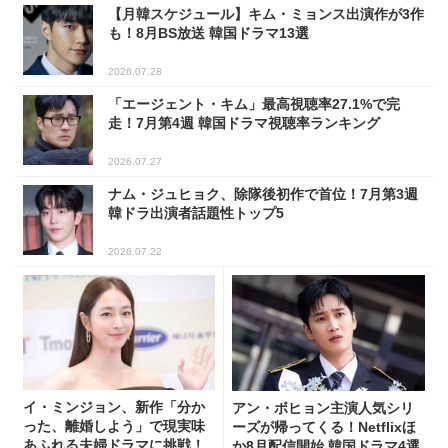
【月韓スケジュール】キム・ミョンス出演作が3作
も！8月BS放送 韓国ドラマ13選
2026.07.28
「エージェント・キム」最高視聴率27.1%で完
走！7月第4週 韓国ドラマ視聴率ランキング
2026.07.27
ナム・ジュヒョク、除隊後初作で首位！7月第3週
韓ドラ出演者話題性トップ5
2026.07.22
イ・ミンジョン、新作「分か
アン・ボヒョン主演人気シリ
った、離婚しよう」で現実味
ーズが帰ってくる！Netflixほ
あふれる夫婦ドラマに挑戦！
か8月配信開始 韓国ドラマ4選