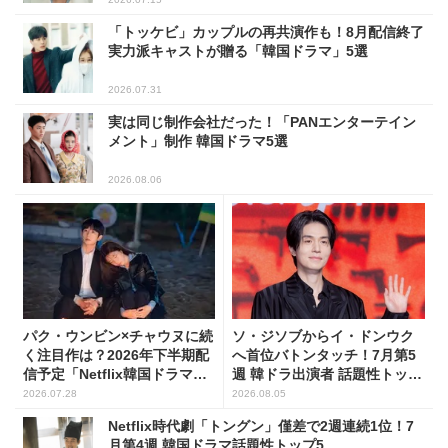
「トッケビ」カップルの再共演作も！8月配信終了
実力派キャストが贈る「韓国ドラマ」5選
2026.07.31
実は同じ制作会社だった！「PANエンターテイン
メント」制作 韓国ドラマ5選
2026.08.06
パク・ウンビン×チャウヌに続
ソ・ジソブからイ・ドンウク
く注目作は？2026年下半期配
へ首位バトンタッチ！7月第5
信予定「Netflix韓国ドラマ」8
週 韓ドラ出演者 話題性トップ
選
5
2026.07.28
2026.08.05
Netflix時代劇「トングン」僅差で2週連続1位！7
月第4週 韓国ドラマ話題性トップ5