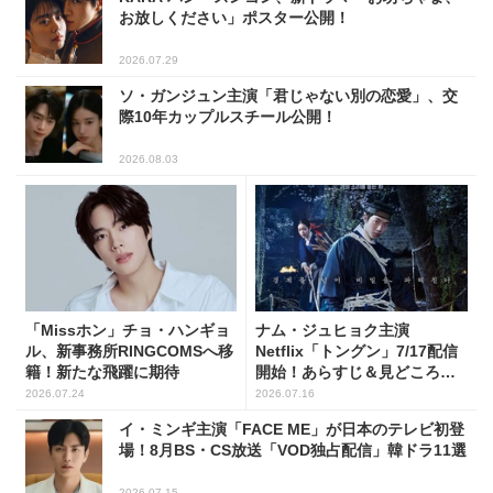
お放しください」ポスター公開！
2026.07.29
ソ・ガンジュン主演「君じゃない別の恋愛」、交
際10年カップルスチール公開！
2026.08.03
「Missホン」チョ・ハンギョ
ナム・ジュヒョク主演
ル、新事務所RINGCOMSへ移
Netflix「トングン」7/17配信
籍！新たな飛躍に期待
開始！あらすじ＆見どころを
チェック
2026.07.24
2026.07.16
イ・ミンギ主演「FACE ME」が日本のテレビ初登
場！8月BS・CS放送「VOD独占配信」韓ドラ11選
2026.07.15