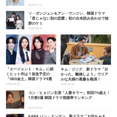
2026.07.31
ソ・ガンジュン＆アン・ウンジン、韓国ドラマ
「君じゃない別の恋愛」初の台本読み合わせで抜
群のケミ
2026.08.05
「エージェント・キム」に続
キム・ジソク、新ドラマ「分
くヒット作は？放送予定の
かった、離婚しよう」でリア
「SBS金土」韓国ドラマ9選
ルな夫婦の葛藤を熱演！
2026.08.05
2026.08.04
コン・ヒョジン主演「人妻キラー」初回7%超え！
7月第5週 韓国ドラマ視聴率ランキング
2026.08.03
KARA ハン・スンヨン、新ドラマ「お坊ちゃま、