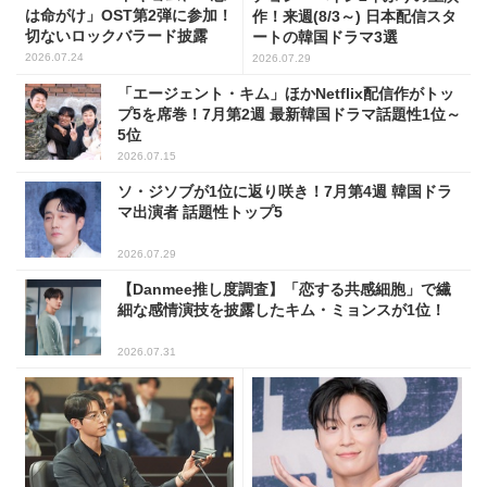
は命がけ」OST第2弾に参加！
作！来週(8/3～) 日本配信スタ
切ないロックバラード披露
ートの韓国ドラマ3選
2026.07.24
2026.07.29
「エージェント・キム」ほかNetflix配信作がトッ
プ5を席巻！7月第2週 最新韓国ドラマ話題性1位～
5位
2026.07.15
ソ・ジソブが1位に返り咲き！7月第4週 韓国ドラ
マ出演者 話題性トップ5
2026.07.29
【Danmee推し度調査】「恋する共感細胞」で繊
細な感情演技を披露したキム・ミョンスが1位！
2026.07.31