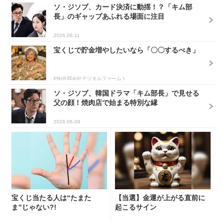
ソ・ジソブ、カード決済に動揺！？「キム部
長」のギャップあふれる場面に注目
2026.06.11
宝くじで貯金増やしたいなら「〇〇するべき」
PR(合同会社デジタルファーム )
ソ・ジソブ、韓国ドラマ「キム部長」で見せる
父の顔！焼肉店で始まる特別な縁
2026.06.09
宝くじ当たる人は“たまた
【当選】金運が上がる直前に
ま”じゃない?!
起こるサイン