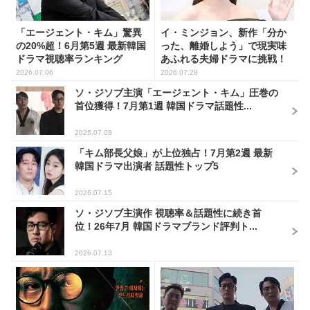
「エージェント・キム」驚異
イ・ミンジョン、新作「分か
の20%超！6月第5週 最新韓国
った、離婚しよう」で現実味
ドラマ視聴率ランキング
あふれる夫婦ドラマに挑戦！
2026.07.06
2026.07.28
ソ・ジソブ主演「エージェント・キム」圧巻の
首位獲得！7月第1週 韓国ドラマ話題性...
2026.07.08
「キム部長父娘」が上位独占！7月第2週 最新
韓国ドラマ出演者 話題性トップ5
2026.07.15
ソ・ジソブ主演作 視聴率＆話題性に続き首
位！26年7月 韓国ドラマブランド評判ト...
2026.07.13