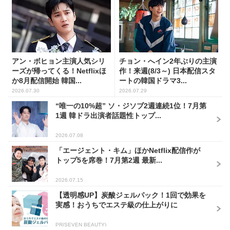
アン・ボヒョン主演人気シリ
チョン・へイン2年ぶりの主演
ーズが帰ってくる！Netflixほ
作！来週(8/3～) 日本配信スタ
か8月配信開始 韓国...
ートの韓国ドラマ3...
2026.07.30
2026.07.29
“唯一の10%超” ソ・ジソブ2週連続1位！7月第
1週 韓ドラ出演者話題性トップ...
2026.07.08
「エージェント・キム」ほかNetflix配信作が
トップ5を席巻！7月第2週 最新...
2026.07.15
【透明感UP】炭酸ジェルパック！1回で効果を
実感！おうちでエステ級の仕上がりに
PR(SEVEN BEAUTY)