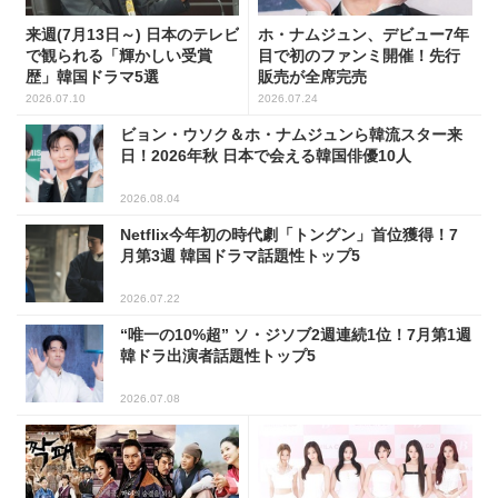
来週(7月13日～) 日本のテレビ
ホ・ナムジュン、デビュー7年
で観られる「輝かしい受賞
目で初のファンミ開催！先行
歴」韓国ドラマ5選
販売が全席完売
2026.07.10
2026.07.24
ビョン・ウソク＆ホ・ナムジュンら韓流スター来
日！2026年秋 日本で会える韓国俳優10人
2026.08.04
Netflix今年初の時代劇「トングン」首位獲得！7
月第3週 韓国ドラマ話題性トップ5
2026.07.22
“唯一の10%超” ソ・ジソブ2週連続1位！7月第1週
韓ドラ出演者話題性トップ5
2026.07.08