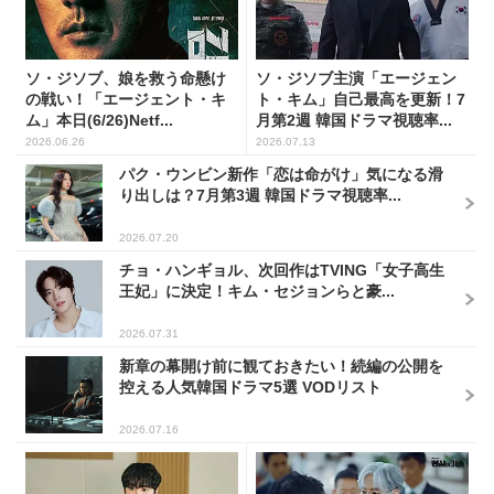
ソ・ジソブ、娘を救う命懸け
ソ・ジソブ主演「エージェン
の戦い！「エージェント・キ
ト・キム」自己最高を更新！7
ム」本日(6/26)Netf...
月第2週 韓国ドラマ視聴率...
2026.06.26
2026.07.13
パク・ウンビン新作「恋は命がけ」気になる滑
り出しは？7月第3週 韓国ドラマ視聴率...
2026.07.20
チョ・ハンギョル、次回作はTVING「女子高生
王妃」に決定！キム・セジョンらと豪...
2026.07.31
新章の幕開け前に観ておきたい！続編の公開を
控える人気韓国ドラマ5選 VODリスト
2026.07.16