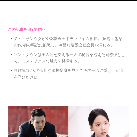
チュ・サンウクがSBS新金土ドラマ『キム部長』(原題：김부
장)で初の悪役に挑戦し、冷酷な建設会社会長を演じる。
ソン・ナウンは主人公を支える一方で秘密を抱えた同僚役とし
て、ミステリアスな魅力を発揮する。
制作陣は2人の大胆な演技変身を見どころの一つに挙げ、期待
を呼びかけた。