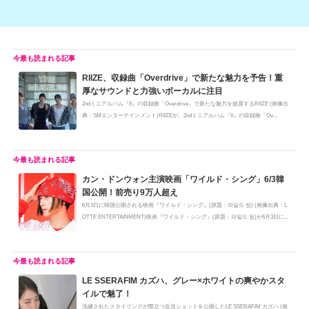
RIIZE、収録曲「Overdrive」で新たな魅力を予告！重
厚なサウンドと力強いボーカルに注目
2ndミニアルバム『II』の収録曲「Overdrive」で新たな魅力を披露するRIIZE (画像出
典：SMエンターテインメント)RIIZEが、2ndミニアルバム『II』の収録曲「Ov...
カン・ドンウォン主演映画「ワイルド・シング」6/3韓
国公開！前売り9万人超え
6月3日に韓国公開される映画『ワイルド・シング』(原題：와일드 씽) (画像出典：L
OTTE ENTERTAINMENT)映画『ワイルド・シング』(原題：와일드 씽)が6月3日に...
LE SSERAFIM カズハ、グレー×ホワイトの爽やかスタ
イルで魅了！
洗練されたスタイリングが際立つ近況ショットを公開したLE SSERAFIM カズハ (画