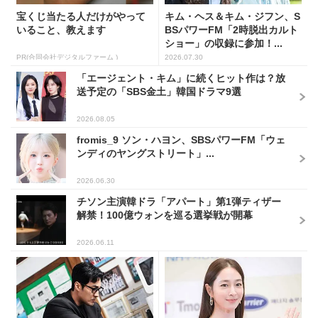
宝くじ当たる人だけがやって
キム・ヘス＆キム・ジフン、S
いること、教えます
BSパワーFM「2時脱出カルト
ショー」の収録に参加！...
PR(合同会社デジタルファーム )
2026.07.30
「エージェント・キム」に続くヒット作は？放
送予定の「SBS金土」韓国ドラマ9選
2026.08.05
fromis_9 ソン・ハヨン、SBSパワーFM「ウェ
ンディのヤングストリート」...
2026.06.30
チソン主演韓ドラ「アパート」第1弾ティザー
解禁！100億ウォンを巡る選挙戦が開幕
2026.06.11