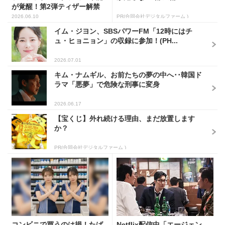
が覚醒！第2弾ティザー解禁
2026.06.10
PR(合同会社デジタルファーム )
イム・ジヨン、SBSパワーFM「12時にはチ
ュ・ヒョニョン」の収録に参加！(PH...
2026.07.01
キム・ナムギル、お前たちの夢の中へ･･韓国ド
ラマ「悪夢」で危険な刑事に変身
2026.06.17
【宝くじ】外れ続ける理由、まだ放置します
か？
PR(合同会社デジタルファーム )
コンビニで買うのは損！たば
Netflix配信中「エージェン