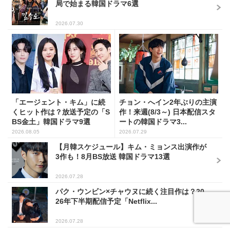
局で始まる韓国ドラマ6選
2026.07.30
「エージェント・キム」に続
チョン・へイン2年ぶりの主演
くヒット作は？放送予定の「S
作！来週(8/3～) 日本配信スタ
BS金土」韓国ドラマ9選
ートの韓国ドラマ3...
2026.08.05
2026.07.29
【月韓スケジュール】キム・ミョンス出演作が
3作も！8月BS放送 韓国ドラマ13選
2026.07.28
パク・ウンビン×チャウヌに続く注目作は？20
26年下半期配信予定「Netflix...
2026.07.28