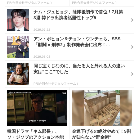
PR(合同会社デジタルファーム )
PR(合同会社デジタルファーム )
ナム・ジュヒョク、除隊後初作で首位！7月第
3週 韓ドラ出演者話題性トップ5
2026.07.22
アン・ボヒョン＆チョン・ウンチェら、SBS
「財閥 x 刑事2」制作発表会に出席！...
2026.08.04
同じ宝くじなのに、当たる人と外れる人の違い
実は“ここ”でした
PR(合同会社デジタルファーム )
韓国ドラマ「キム部長」、
金運下げるの絶対やめて！9割
ソ・ジソブのアクション本能
が知らない“貯金術”