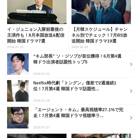
イ・ジュニョン入隊前最後の
【月韓スケジュール】チャン
主演作も！8月本国放送&配信
ネル別でチェック！7月BS放
開始 韓国ドラマ7選
送開始 韓国ドラマ19選
2026.07.21
2026.06.30
“キム部長” ソ・ジソブが首位獲得！6月第4週
韓ドラ出演者話題性トップ5
2026.07.01
Netflix時代劇「トングン」僅差で2週連続1
位！7月第4週 韓国ドラマ話題性...
2026.07.29
「エージェント・キム」最高視聴率27.1%で完
走！7月第4週 韓国ドラマ視聴率ラ...
2026.07.27