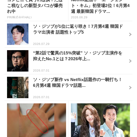
こ税なしの新型タバコが爆売
ト・キム」初登場2位！6月第4
れ中
週 最新韓国ドラマ...
PR(株式会社HAL)
2026.06.29
ソ・ジソブが1位に返り咲き！7月第4週 韓国ド
ラマ出演者 話題性トップ5
2026.07.29
“第2話で驚異の15%突破” ソ・ジソブ主演作を
抑えたNo.1とは？2026年上...
2026.07.01
ソ・ジソブ新作 vs Netflix話題作の一騎打ち！
6月第4週 韓国ドラマ話題...
2026.07.01