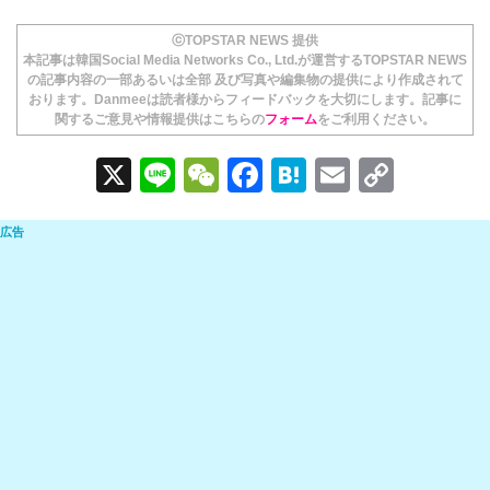
ⓒTOPSTAR NEWS 提供
本記事は韓国Social Media Networks Co., Ltd.が運営するTOPSTAR NEWS
の記事内容の一部あるいは全部 及び写真や編集物の提供により作成されて
おります。Danmeeは読者様からフィードバックを大切にします。記事に
関するご意見や情報提供はこちらの
フォーム
をご利用ください。
X
Li
W
F
H
E
C
n
e
a
at
m
o
e
C
c
e
ail
p
h
e
n
y
at
b
a
Li
o
n
o
k
k