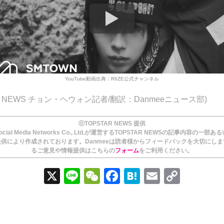
YouTube動画出典：RIIZE公式チャンネル
AR NEWS チョン・ヘウォン記者/翻訳：Danmeeニュース部)
ⓒTOPSTAR NEWS 提供
ial Media Networks Co., Ltd.が運営するTOPSTAR NEWSの記事内容の一部
供により作成されております。Danmeeは読者様からフィードバックを大切にし
るご意見や情報提供はこちらの
フォーム
をご利用ください。
X
Li
W
F
H
E
C
n
e
a
at
m
o
e
C
c
e
ail
p