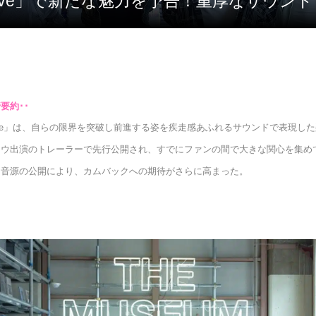
erdrive」で新たな魅力を予告！重厚なサウ
drive」は、自らの限界を突破し前進する姿を疾走感あふれるサウンドで表現し
ロウ出演のトレーラーで先行公開され、すでにファンの間で大きな関心を集め
ト音源の公開により、カムバックへの期待がさらに高まった。