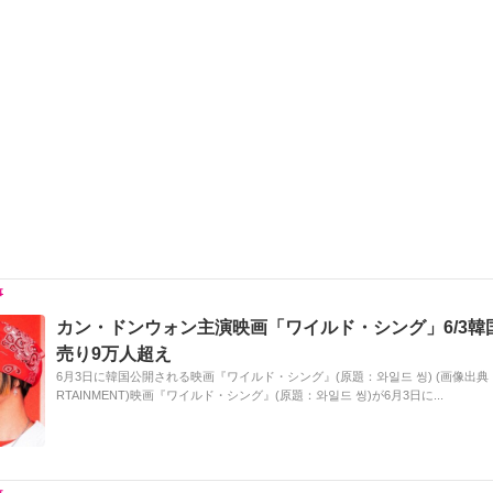
h
e
n
y
at
b
a
Li
o
n
o
k
k
カン・ドンウォン主演映画「ワイルド・シング」6/3韓
売り9万人超え
6月3日に韓国公開される映画『ワイルド・シング』(原題：와일드 씽) (画像出典：L
RTAINMENT)映画『ワイルド・シング』(原題：와일드 씽)が6月3日に...