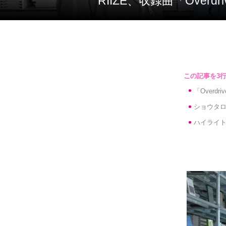
RIIZE、収録曲「Ov
「Over
ショウタ
ハイライ