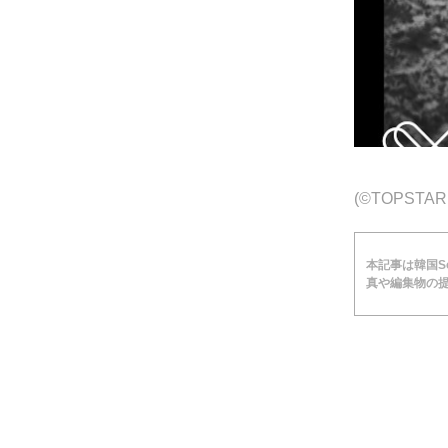
(©TOPST
本記事は韓国Soc
真や編集物の提