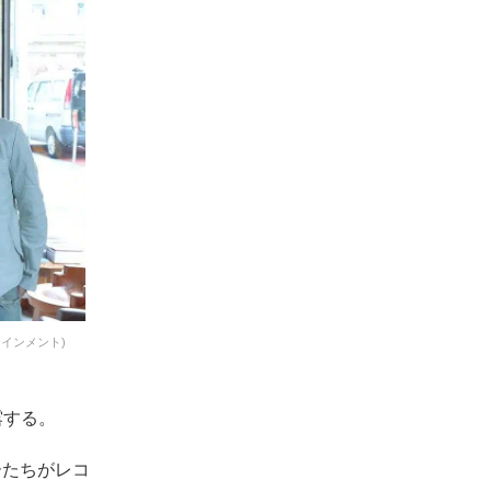
テインメント)
披露する。
バーたちがレコ