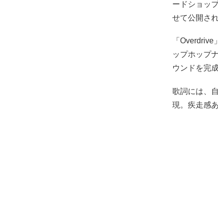
ードショッ
せて公開さ
「Overd
ップホップ
ウンドを完
歌詞には、
現。疾走感