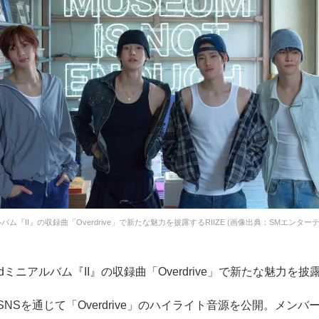
ルバム『II』の収録曲「Overdrive」で新たな魅力を披露するRIIZE (画像出典：SMエンター
2ndミニアルバム『II』の収録曲「Overdrive」で新たな魅力を
式SNSを通じて「Overdrive」のハイライト音源を公開。メン