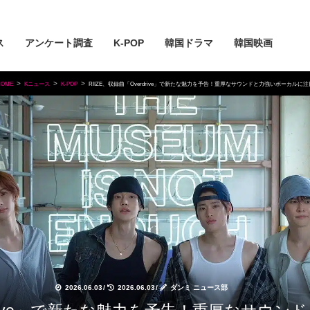
ス
アンケート調査
K-POP
韓国ドラマ
韓国映画
HOME
Kニュース
K-POP
RIIZE、収録曲「Overdrive」で新たな魅力を予告！重厚なサウンドと力強いボーカルに注
2026.06.03
/
2026.06.03
/
ダンミ ニュース部