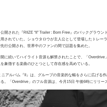
された『RIIZE “II” Trailer : Born Free』のバックグラ
使用されていた。ショウタロウが主人公として登場したトレー
が先行公開され、世界中のファンの間で話題を集めた。
開に続いてハイライト音源も解禁されたことで、「Overdriv
観を象徴する楽曲のひとつとして存在感を高めている。
2ndミニアルバム『II』は、グループの音楽的な幅をさらに広げる
る。「Overdrive」のフル音源は、今月15日 午後6時にリリ