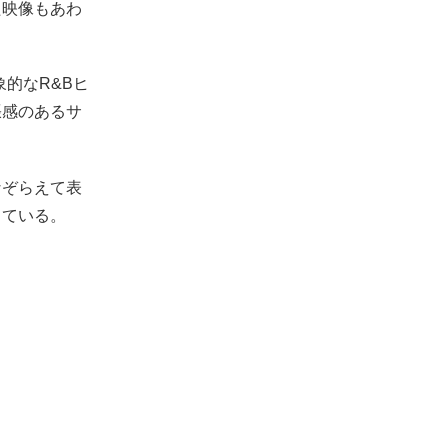
た映像もあわ
象的なR&Bヒ
張感のあるサ
なぞらえて表
っている。