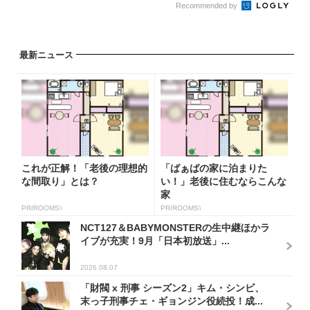
Recommended by
最新ニュース
これが正解！「老後の理想的
「ばぁばの家に泊まりた
な間取り」とは？
い！」老後に住むならこんな
家
PR(ROOMS)
PR(ROOMS)
NCT127＆BABYMONSTERの生中継ほかラ
イブが充実！9月「日本初放送」...
2026.08.07
「財閥 x 刑事 シーズン2」キム・シンビ、
末っ子刑事チェ・ギョンジン役続投！成...