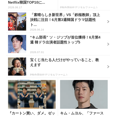
Netflix韓国TOP10に...
2026.06.17
PR(合同会社デジタルファーム )
「素晴らしき新世界」VS「鉄槌教師」頂上
決戦に注目！6月第3週韓国ドラマ話題性
ト...
2026.06.24
“キム部長” ソ・ジソブが首位獲得！6月第4
週 韓ドラ出演者話題性トップ5
2026.07.01
宝くじ当たる人だけがやっていること、教
えます
PR(合同会社デジタルファーム )
『カートン買い、ダメ。ゼッ
キム・ムヨル、「ファース