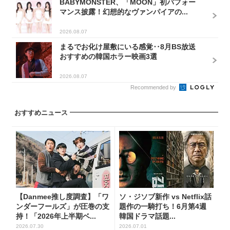
BABYMONSTER、「MOON」初パフォー
マンス披露！幻想的なヴァンパイアの...
2026.08.07
まるでお化け屋敷にいる感覚‥8月BS放送
おすすめの韓国ホラー映画3選
2026.08.07
Recommended by
おすすめニュース
【Danmee推し度調査】「ワ
ソ・ジソブ新作 vs Netflix話
ンダーフールズ」が圧巻の支
題作の一騎打ち！6月第4週
持！「2026年上半期ベ...
韓国ドラマ話題...
2026.07.30
2026.07.01