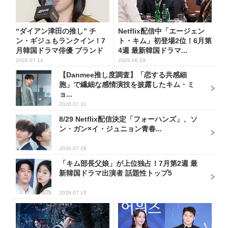
“ダイアン津田の推し” チ
Netflix配信中「エージェン
ン・ギジュもランクイン！7
ト・キム」初登場2位！6月第
月韓国ドラマ俳優 ブランド
4週 最新韓国ドラマ...
評...
2026.07.14
2026.06.29
【Danmee推し度調査】「恋する共感細
胞」で繊細な感情演技を披露したキム・ミ
ョ...
2026.07.31
8/29 Netflix配信決定「フォーハンズ」、ソ
ン・ガン×イ・ジュニョン青春...
2026.07.28
「キム部長父娘」が上位独占！7月第2週 最
新韓国ドラマ出演者 話題性トップ5
2026.07.15