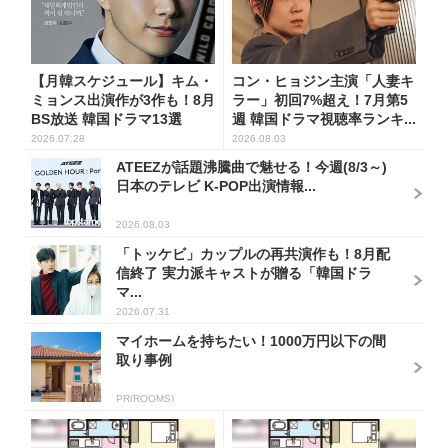
【月韓スケジュール】キム・
コン・ヒョジン主演「人妻キ
ミョンス出演作が3作も！8月
ラー」初回7%超え！7月第5
BS放送 韓国ドラマ13選
週 韓国ドラマ視聴率ランキ...
2026.07.28
2026.08.03
ATEEZが話題沸騰曲で魅せる！今週(8/3～)
日本のテレビ K-POP出演情報...
2026.08.03
「トッケビ」カップルの再共演作も！8月配
信終了 実力派キャストが贈る「韓国ドラ
マ...
2026.07.31
マイホームを持ちたい！1000万円以下の間
取り事例
PR(ROOMS)