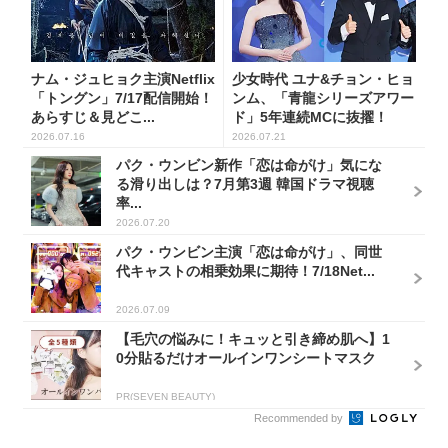
ナム・ジュヒョク主演Netflix
少女時代 ユナ&チョン・ヒョ
「トングン」7/17配信開始！
ンム、「青龍シリーズアワー
あらすじ＆見どこ...
ド」5年連続MCに抜擢！
2026.07.16
2026.07.21
パク・ウンビン新作「恋は命がけ」気にな
る滑り出しは？7月第3週 韓国ドラマ視聴
率...
2026.07.20
パク・ウンビン主演「恋は命がけ」、同世
代キャストの相乗効果に期待！7/18Net...
2026.07.09
【毛穴の悩みに！キュッと引き締め肌へ】1
0分貼るだけオールインワンシートマスク
PR(SEVEN BEAUTY)
Recommended by