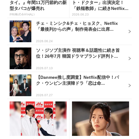
タイ。』年間11万円節約の新
ト・ドクター」出演決定！
型タバコが爆売れ
「鉄槌教師」に続きNetflix...
PR(株式会社HAL)
2026.06.23
チェ・ミンシク&チェ・ヒョヌク、Netflix
「最後列からの声」制作発表会に出席...
2026.06.24
ソ・ジソブ主演作 視聴率＆話題性に続き首
位！26年7月 韓国ドラマブランド評判ト...
2026.07.13
【Danmee推し度調査】Netflix配信中！パ
ク・ウンビン主演韓ドラ「恋は命...
2026.07.27