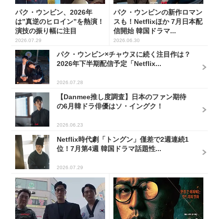
パク・ウンビン、2026年
パク・ウンビンの新作ロマン
は”真逆のヒロイン”を熱演！
スも！Netflixほか 7月日本配
演技の振り幅に注目
信開始 韓国ドラマ...
2026.07.29
2026.06.30
パク・ウンビン×チャウヌに続く注目作は？
2026年下半期配信予定「Netflix...
2026.07.28
【Danmee推し度調査】日本のファン期待
の6月韓ドラ俳優はソ・イングク！
2026.06.23
Netflix時代劇「トングン」僅差で2週連続1
位！7月第4週 韓国ドラマ話題性...
2026.07.29