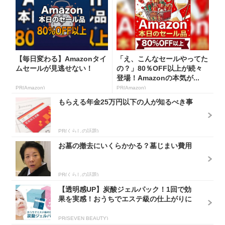
【毎日変わる】Amazonタイ
「え、こんなセールやってた
ムセールが見逃せない！
の？」80％OFF以上が続々
登場！Amazonの本気が...
PR(Amazon)
PR(Amazon)
もらえる年金25万円以下の人が知るべき事
PR(くらしの話題)
お墓の撤去にいくらかかる？墓じまい費用
PR(くらしの話題)
【透明感UP】炭酸ジェルパック！1回で効
果を実感！おうちでエステ級の仕上がりに
PR(SEVEN BEAUTY)