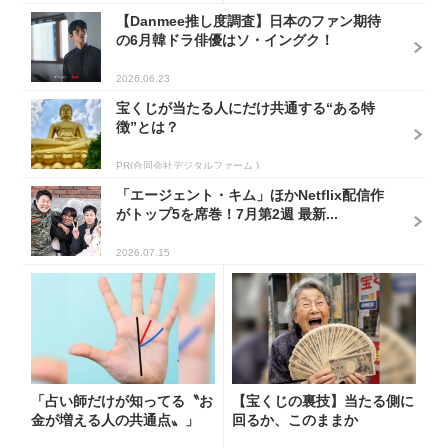
【Danmee推し度調査】日本のファン期待
の6月韓ドラ俳優はソ・イングク！
2026.06.23
宝くじが当たる人にだけ共通する“ある特
徴”とは？
PR(合同会社デジタルファーム )
「エージェント・キム」ほかNetflix配信作
がトップ5を席巻！7月第2週 最新...
2026.07.15
「占い師だけが知ってる〝お
【宝くじの裏技】当たる側に
金が増える人の共通点〟」
回るか、このままか