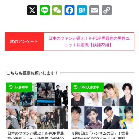
X
Li
W
F
H
E
C
n
e
a
at
m
o
e
C
c
e
ail
p
h
e
n
y
日本のファンが選ぶ！K-POP界最強の男性ユ
次のアンケート
ニット決定戦【候補22組】
at
b
a
Li
o
n
o
k
こちらも投票お願いします！
k
3
3361
人参加中
人参加中
日本のファンが選ぶ！K-POP界最
8月6日は「ハンサムの日」！世界