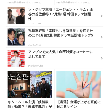
PR(合同会社デジタルファーム )
PR(合同会社デジタルファーム )
ソ・ジソブ主演「エージェント・キム」圧
巻の首位獲得！7月第1週 韓国ドラマ話題
性...
2026.07.08
視聴率好調「素晴らしき新世界」を抑えた
のは？6月第2週 韓国ドラマ話題性トップ5
2026.06.17
アマゾンで大人気！血圧対策はコーヒーに
足してみて
PR(森永乳業)
キム・ムヨル主演「鉄槌教
【当選】金運が上がる直前に
師」効果？「未成年裁判」が
起こるサイン