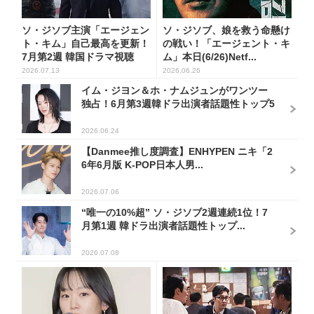
ソ・ジソブ主演「エージェン
ソ・ジソブ、娘を救う命懸け
ト・キム」自己最高を更新！
の戦い！「エージェント・キ
7月第2週 韓国ドラマ視聴
ム」本日(6/26)Netf...
率...
2026.07.13
2026.06.26
イム・ジヨン＆ホ・ナムジュンがワンツー
独占！6月第3週韓ドラ出演者話題性トップ5
2026.06.24
【Danmee推し度調査】ENHYPEN ニキ「2
6年6月版 K-POP日本人男...
2026.07.06
“唯一の10%超” ソ・ジソブ2週連続1位！7
月第1週 韓ドラ出演者話題性トップ...
2026.07.08