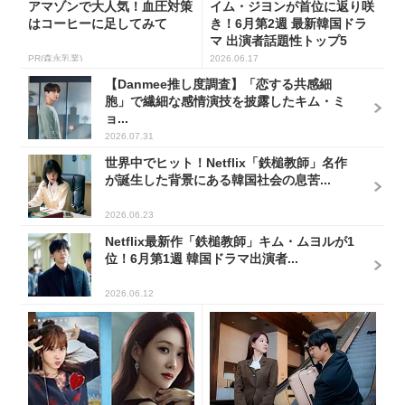
アマゾンで大人気！血圧対策
イム・ジヨンが首位に返り咲
はコーヒーに足してみて
き！6月第2週 最新韓国ドラ
マ 出演者話題性トップ5
PR(森永乳業)
2026.06.17
【Danmee推し度調査】「恋する共感細
胞」で繊細な感情演技を披露したキム・ミ
ョ...
2026.07.31
世界中でヒット！Netflix「鉄槌教師」名作
が誕生した背景にある韓国社会の息苦...
2026.06.23
Netflix最新作「鉄槌教師」キム・ムヨルが1
位！6月第1週 韓国ドラマ出演者...
2026.06.12