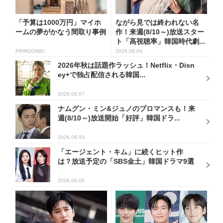
「予算は1000万円」マイホ
ながら見では終われない名
ームの夢がかなう間取り事例
作！来週(8/10～)放送スター
ト「高視聴率」韓国時代劇...
PR(ROOMS)
2026.08.04
2026年秋は話題作ラッシュ！Netflix・Disn
ey+で独占配信される韓国...
2026.08.07
ナムグン・ミン&ジュノのブロマンスも！来
週(8/10～)放送開始「好評」韓国ドラ...
2026.08.03
「エージェント・キム」に続くヒット作
は？放送予定の「SBS金土」韓国ドラマ9選
2026.08.05