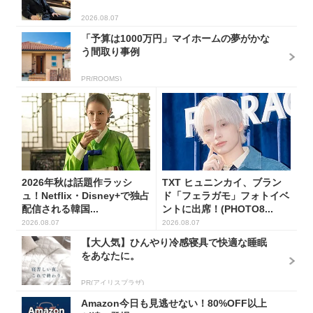
2026.08.07
「予算は1000万円」マイホームの夢がかな
う間取り事例
PR(ROOMS)
2026年秋は話題作ラッシ
TXT ヒュニンカイ、ブラン
ュ！Netflix・Disney+で独占
ド「フェラガモ」フォトイベ
配信される韓国...
ントに出席！(PHOTO8...
2026.08.07
2026.08.07
【大人気】ひんやり冷感寝具で快適な睡眠
をあなたに。
PR(アイリスプラザ)
Amazon今日も見逃せない！80%OFF以上