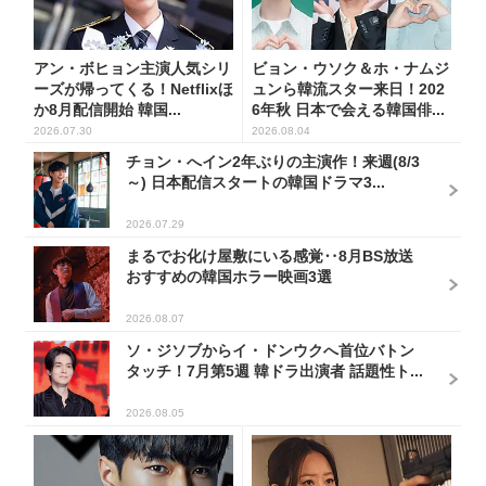
アン・ボヒョン主演人気シリ
ビョン・ウソク＆ホ・ナムジ
ーズが帰ってくる！Netflixほ
ュンら韓流スター来日！202
か8月配信開始 韓国...
6年秋 日本で会える韓国俳...
2026.07.30
2026.08.04
チョン・へイン2年ぶりの主演作！来週(8/3
～) 日本配信スタートの韓国ドラマ3...
2026.07.29
まるでお化け屋敷にいる感覚‥8月BS放送
おすすめの韓国ホラー映画3選
2026.08.07
ソ・ジソブからイ・ドンウクへ首位バトン
タッチ！7月第5週 韓ドラ出演者 話題性ト...
2026.08.05