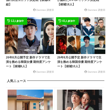
強の男性ユニット決定戦【候補22
が認めたK-POPイケメン決定戦
組】
【候補18人】
Danmee 調査班
Danmee 調査班
12
41
人参加中
人参加中
26年8月公開予定 新作ドラマで主
26年8月公開予定 新作ドラマで主
演を務める韓国女優 期待度アンケ
演を務める韓国俳優 期待度アンケ
ート【候補6人】
ート【候補10人】
Danmee 調査班
Danmee 調査班
人気ニュース