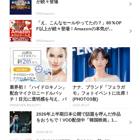
が続々登場
PR(Amazon)
「え、こんなセールやってたの？」80％OF
F以上が続々登場！Amazonの本気が...
PR(Amazon)
業界初！「ハイドロキノン」
ナナ、ブランド「フェラガ
配合マイクロニードルパッ
モ」フォトイベントに出席！
チ！目元に透明感を与え、パ
(PHOTO3枚)
ッと...
PR(SEVEN BEAUTY)
2026.08.07
2026年上半期日本公開で話題を呼んだ作品
をおうちで！VOD配信中「韓国映画」1...
2026.08.07