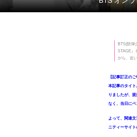
BTS オ
BTS(防弾
STAGE
がら、近
【記事訂正のご
本記事のタイト
りましたが、提携
なく、当日にペ
よって、関連文
ニティーサイト