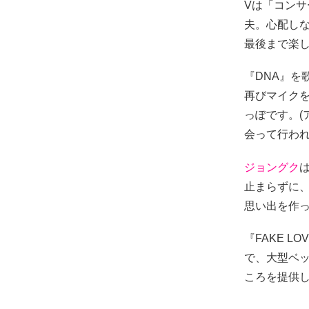
Vは「コン
夫。心配し
最後まで楽し
『DNA』を歌
再びマイクを
っぽです。(
会って行わ
ジョングク
止まらずに
思い出を作
『FAKE L
で、大型ベッド
ころを提供