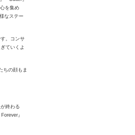
関心を集め
に多様なステー
です。コンサ
過ぎていくよ
たちの顔もま
映が終わる
rever』