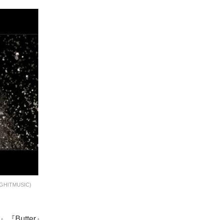
ITMUSIC)
Butter』