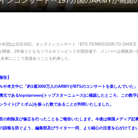
ンラインコンサート‥197カ国のARMYが画
少年団)は10月24日、オンラインコンサート『BTS PERMISSION TO DANCE 
』を開催。2年振りとなるソウルオリンピック主競技場で、メンバーは感慨深い
い未来にここで直接会うことを約束した。
報告】
ルや本文中に「約1億3000万人のARMYがBTSのコンサートを楽しんでいた
元であるtopstarnews(トップスターニュース)に確認したところ、この数
ンライト(アミボム)を振った数であることが判明いたしました。
言の削除及び修正を行ったことをご報告いたします。今後は韓国メディア記
の誤報を防ぐよう、編集部及びライター一同、より細心の注意を心がけてま