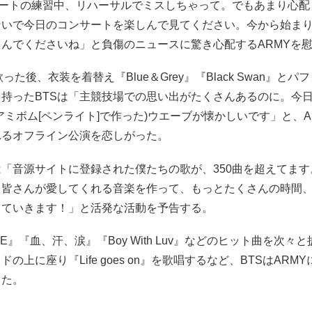
サートの練習中、リハーサルでミスしちゃって。でもあまり心配
ないで今日のコンサートを楽しんで見てください。今から始ま
んでくださいね」と負傷のニュースに驚き心配するARMYを
った後、衣装を着替え『Blue＆Grey』『Black Swan』と
持ったBTSは「主競技場での思い出がたくさんあるのに。今日
アミボム[ペンライト]で作った)ウエーブが懐かしいです」と、A
れるオフライン公演を恋しがった。
は「音源サイトに登録された僕たちの歌が、350曲を超えてま
、皆さんが愛してくれる音楽を作って、もっとたくさんの時間
っていきます！」と活発な活動を予告する。
OVE』『血、汗、涙』『Boy With Luv』などのヒット曲を次々
の上に座り『Life goes on』を歌唱するなど、BTSはARM
した。