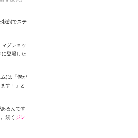
HITMUSIC)
た状態でステ
、マグショッ
ジに登場した
エム)は「僕が
します！」と
があるんです
る。続く
ジン