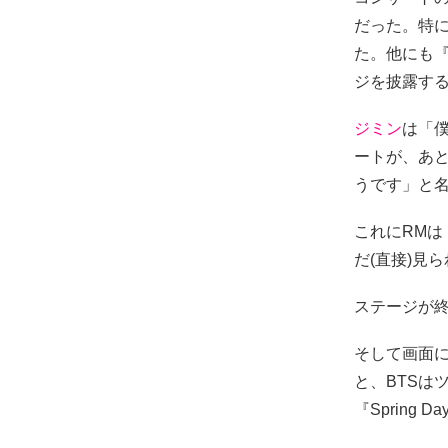
だった。特に
た。他にも『A
ジを披露す
ジミン
は「
ートが、あ
うです」と
これにRM
だ(直接)見
ステージが終
そして画面
と、BTSは
『Spring 