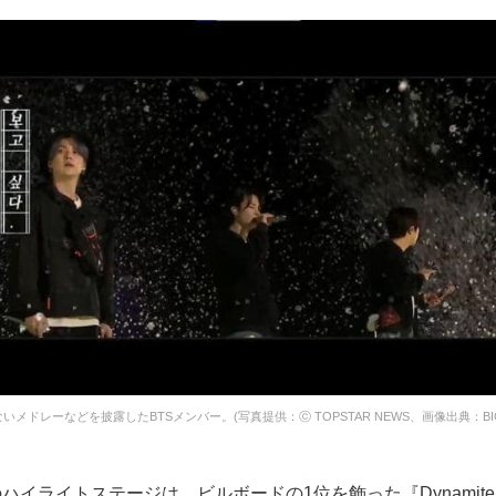
メドレーなどを披露したBTSメンバー。(写真提供：ⓒ TOPSTAR NEWS、画像出典：BIGH
ハイライトステージは、ビルボードの1位を飾った『Dynamite』『