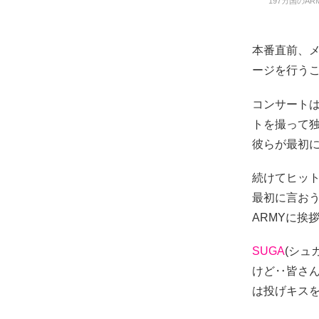
197カ国のAR
本番直前、メ
ージを行う
コンサートは
トを撮って
彼らが最初に
続けてヒット
最初に言お
ARMYに挨
SUGA
(シュ
けど‥皆さ
は投げキス