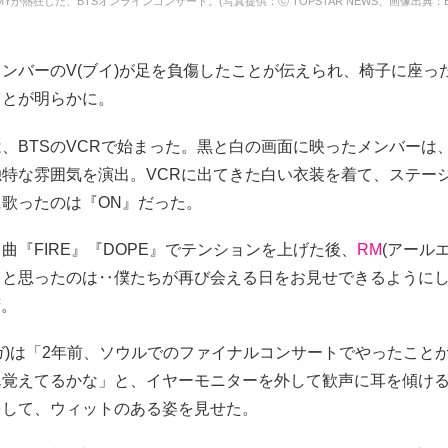
MYが熱狂した、BTSオンラインコンサート。(写真提供：ⓒ TOPSTAR NEWS、画像出典：BIG
ンバーのV(ブイ)が足を負傷したことが伝えられ、椅子に座っ
ことが明らかに。
、BTSのVCRで始まった。黒と白の画面に映ったメンバーは
独特な雰囲気を演出。VCRに出てきた白い衣装を着て、ステー
歌ったのは『ON』だった。
曲『FIRE』『DOPE』でテンションを上げた後、
RM
(アール
うと思ったのは‥僕たちが再び会える日をお見せできるように
拶。
ガ)は「2年前、ソウルでのファイナルコンサートでやったこと
ん覚えてるかな」と、イヤーモニターを外して歓声に耳を傾け
をして、ウィットのある姿を見せた。