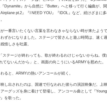
『Dynamite』から自然に『Butter』へと移って行く編曲が、
irplane pt.2』『I NEED YOU』『IDOL』など、続けざま
る。
僕が一番言いたくない言葉を言わなきゃならない時が来たよう
とわずかになりました。ステージで皆さんと遊ぶ時間は、速く
名残惜しさを吐露。
は「ステージが終わっても、歌が終わるわけじゃないからね。僕
られてないんだから」と、画面の向こうにいるARMYを慰めた。
わると、ARMYの熱いアンコールが続く。
に映し出されたのは、国連で行なわれた彼らの演説映像だ。上
ツアーグッズを身に着けて登場し、アンコール曲として『Young Fo
Day』を歌った。