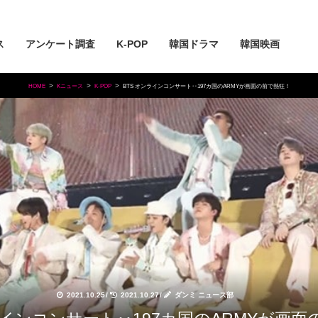
ス
アンケート調査
K-POP
韓国ドラマ
韓国映画
HOME
Kニュース
K-POP
BTS オンラインコンサート‥197カ国のARMYが画面の前で熱狂！
2021.10.25
/
2021.10.27
/
ダンミ ニュース部