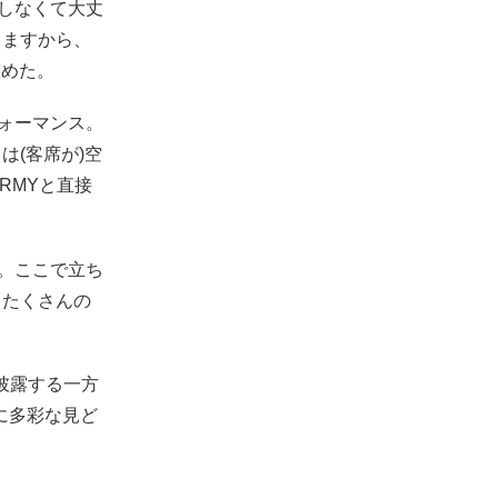
しなくて大丈
りますから、
慰めた。
パフォーマンス。
は(客席が)空
RMYと直接
す。ここで立ち
、たくさんの
と披露する一方
Yに多彩な見ど