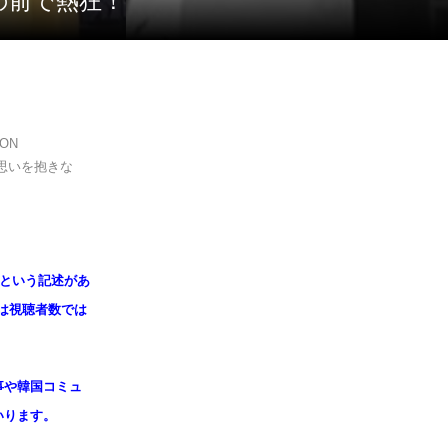
面の前で熱狂！
ON
思いを抱きな
」という記述があ
字は視聴者数では
事や韓国コミュ
いります。