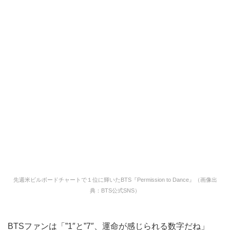
先週米ビルボードチャートで１位に輝いたBTS『Permission to Dance』（画像出
典：BTS公式SNS）
BTSファンは「”1″と”7″、運命が感じられる数字だね」