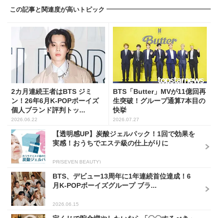
この記事と関連度が高いトピック
2カ月連続王者はBTS ジミ
BTS「Butter」MVが11億回再
ン！26年6月K-POPボーイズ
生突破！グループ通算7本目の
個人ブランド評判トッ...
快挙
2026.06.22
2026.07.27
【透明感UP】炭酸ジェルパック！1回で効果を
実感！おうちでエステ級の仕上がりに
PR(SEVEN BEAUTY)
BTS、デビュー13周年に1年連続首位達成！6
月K-POPボーイズグループ ブラ...
2026.06.15