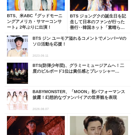
BTS、米ABC『グッドモーニ
BTS ジョングクの誕生日を記
ングアメリカ・サマーコンサ
念して日本のファンが行った
ート』2年ぶりに出演！
善行‥韓国ネット「素晴らし
い」
BTS ジン ユーモア溢れるコメントでメンバーVの
ソロ活動を応援！
2023.09.11
BTS(防弾少年団)、グラミーミュージアムへ！二
度のビルボード1位は責任感とプレッシャー…
BABYMONSTER、「MOON」初パフォーマンス
披露！幻想的なヴァンパイアの世界観を表現
2026.08.07