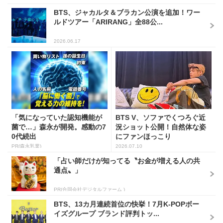
BTS、ジャカルタ＆ブラカン公演を追加！ワー
ルドツアー「ARIRANG」全88公...
2026.06.17
「気になっていた認知機能が
BTS V、ソファでくつろぐ近
菌で…」森永が開発。感動の7
況ショット公開！自然体な姿
0代続出
にファンほっこり
PR(森永乳業)
2026.07.10
「占い師だけが知ってる〝お金が増える人の共
通点〟」
PR(合同会社デジタルファーム )
BTS、13カ月連続首位の快挙！7月K-POPボー
イズグループ ブランド評判トッ...