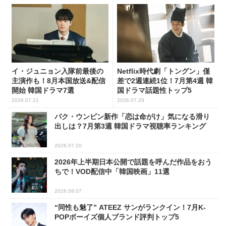
イ・ジュニョン入隊前最後の
Netflix時代劇「トングン」僅
主演作も！8月本国放送&配信
差で2週連続1位！7月第4週 韓
開始 韓国ドラマ7選
国ドラマ話題性トップ5
2026.07.21
2026.07.29
パク・ウンビン新作「恋は命がけ」気になる滑り
出しは？7月第3週 韓国ドラマ視聴率ランキング
2026.07.20
2026年上半期日本公開で話題を呼んだ作品をおう
ちで！VOD配信中「韓国映画」11選
2026.08.07
“同性も魅了” ATEEZ サンがランクイン！7月K-
POPボーイズ個人ブランド評判トップ5