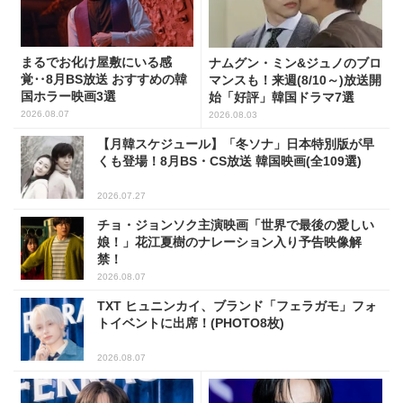
まるでお化け屋敷にいる感
ナムグン・ミン&ジュノのブロ
覚‥8月BS放送 おすすめの韓
マンスも！来週(8/10～)放送開
国ホラー映画3選
始「好評」韓国ドラマ7選
2026.08.07
2026.08.03
【月韓スケジュール】「冬ソナ」日本特別版が早
くも登場！8月BS・CS放送 韓国映画(全109選)
2026.07.27
チョ・ジョンソク主演映画「世界で最後の愛しい
娘！」花江夏樹のナレーション入り予告映像解
禁！
2026.08.07
TXT ヒュニンカイ、ブランド「フェラガモ」フォ
トイベントに出席！(PHOTO8枚)
2026.08.07