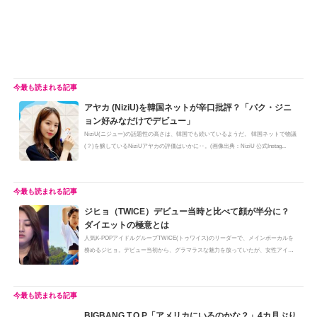
アヤカ (NiziU)を韓国ネットが辛口批評？「パク・ジニ
ョン好みなだけでデビュー」
NiziU(ニジュー)の話題性の高さは、韓国でも続いているようだ。 韓国ネットで物議
(？)を醸しているNiziUアヤカの評価はいかに‥。(画像出典：NiziU 公式Instag...
ジヒョ（TWICE）デビュー当時と比べて顔が半分に？
ダイエットの極意とは
人気K-POPアイドルグループTWICE(トゥワイス)のリーダーで、メインボーカルを
務めるジヒョ。デビュー当初から、グラマラスな魅力を放っていたが、女性アイ
ド...
BIGBANG T.O.P「アメリカにいるのかな？」4カ月ぶり