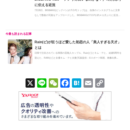
に伝える近況
7月26日、BIGBANG(ビッグバン)のT.O.P(トップ)は、自身のインスタグラムに文章
なしで数枚の写真をアップロードした。 BIGBANGのT.O.Pが約４カ月ぶりに近況
を...
Rain(ピ)が狂うほど愛した初恋の人「美人すぎる天才」
とは
日韓で注目されている韓国の芸能人カップル、Rain(ピ)とキム・テヒ。 結婚5周年を
迎えた、RAIN(ピ)と女優キム・テヒ夫妻(写真提供：©スポーツ韓国、画像出典...
X
Li
W
F
H
E
C
n
e
a
at
m
o
e
C
c
e
ail
p
h
e
n
y
at
b
a
Li
o
n