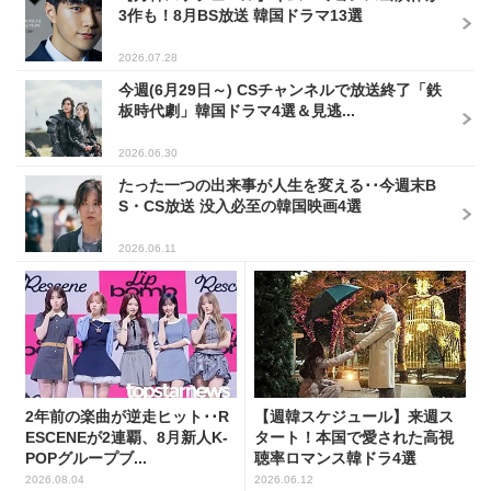
3作も！8月BS放送 韓国ドラマ13選
2026.07.28
今週(6月29日～) CSチャンネルで放送終了「鉄
板時代劇」韓国ドラマ4選＆見逃...
2026.06.30
たった一つの出来事が人生を変える･･今週末B
S・CS放送 没入必至の韓国映画4選
2026.06.11
2年前の楽曲が逆走ヒット･･R
【週韓スケジュール】来週ス
ESCENEが2連覇、8月新人K-
タート！本国で愛された高視
POPグループブ...
聴率ロマンス韓ドラ4選
2026.08.04
2026.06.12