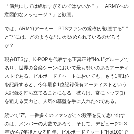
「偶然にしては絶妙すぎるのではないか？」「ARMYへの
意図的なメッセージ？」と歓喜。
では、ARMY(アーミー：BTSファンの総称)が歓喜する”1″
と”7″には、どのような思いが込められているのだろう
か？
現在BTSは、K-POPを代表する正真正銘”No.1″グループで
あり、世界の音楽シーンにおいて最も勢いのあるアーティ
ストである。ビルボードチャートにおいても、もう1度1位
を記録すると、今年最多1位記録保有アーティストという
大記録を打ち立てることになる。彼らは、常にトップ(1)
を狙える実力と、人気の基盤を手に入れたのである。
続いて”7″。一番多くのファンがこの数字を見て思い出す
のは、メンバーの人数であろう。そして、デビュー(2013
年)から7年後となる昨年、ビルボードチャート”Hot100″で