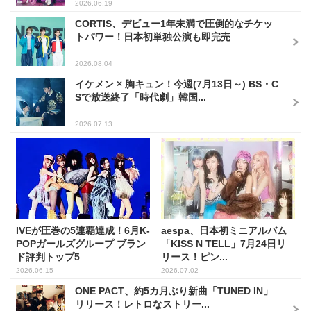
2026.06.19
CORTIS、デビュー1年未満で圧倒的なチケッ
トパワー！日本初単独公演も即完売
2026.08.04
イケメン × 胸キュン！今週(7月13日～) BS・C
Sで放送終了「時代劇」韓国...
2026.07.13
IVEが圧巻の5連覇達成！6月K-
aespa、日本初ミニアルバム
POPガールズグループ ブラン
「KISS N TELL」7月24日リ
ド評判トップ5
リース！ピン...
2026.06.15
2026.07.02
ONE PACT、約5カ月ぶり新曲「TUNED IN」
リリース！レトロなストリー...