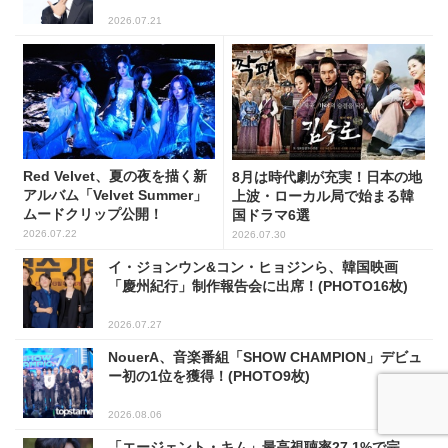
2026.07.21
Red Velvet、夏の夜を描く新
8月は時代劇が充実！日本の地
アルバム「Velvet Summer」
上波・ローカル局で始まる韓
ムードクリップ公開！
国ドラマ6選
2026.07.22
2026.07.30
イ・ジョンウン&コン・ヒョジンら、韓国映画
「慶州紀行」制作報告会に出席！(PHOTO16枚)
2026.07.27
NouerA、音楽番組「SHOW CHAMPION」デビュ
ー初の1位を獲得！(PHOTO9枚)
2026.08.06
「エージェント・キム」最高視聴率27.1%で完