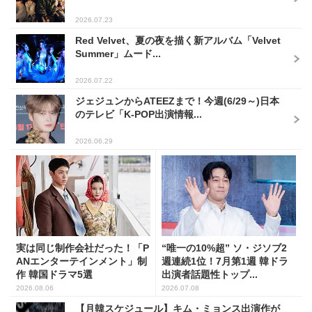
2026.07.23
Red Velvet、夏の夜を描く新アルバム「Velvet
Summer」ムード...
2026.07.22
ジェジュンからATEEZまで！今週(6/29～)日本
のテレビ「K-POP出演情報...
2026.06.29
実は同じ制作会社だった！「P
“唯一の10%超” ソ・ジソブ2
ANエンターテインメント」制
週連続1位！7月第1週 韓ドラ
作 韓国ドラマ5選
出演者話題性トップ...
2026.08.06
2026.07.08
【月韓スケジュール】キム・ミョンス出演作が