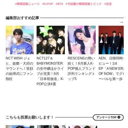
韓国芸能ニュース
K-POP
BTS
今話題の韓国芸能トピック
近況
編集部おすすめ記事
NCT WISH ジェ
NCT127＆
RESCENEの勢い
AEN、日韓同時デ
ヒ、故郷・大邱の
BABYMONSTER
続く！8月新人K-
ビュー！1st
マウンドへ！笑顔
の生中継ほかライ
POP個人ブランド
EP「A NEW ERA
の始球式にファン
ブが充実！9月
評判ランキングト
OF NOW」でグロ
熱狂
「日本初放送」K-
ップ5
ーバルな第一歩
POP公演4選
こちらも投票お願いします！
アンケートTOP