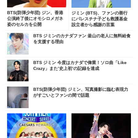
BTS(防弾少年団) ジン、香港
ジミン (BTS)、ファンの善行
公演終了後にオモシロメガネ
にパレスチナ子ども救護基金
姿のセルカを公開
設立者から感謝の言葉
BTS ジミンのカナダファン 釜山の老人に無料給食
を支援する理由
BTS ジミン 今度はカナダで偉業！ソロ曲「Like
Crazy」また’史上初’の記録を達成
BTS(防弾少年団) ジミン、写真撮影に臨む表現力
がすごいとファンの間で話題