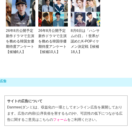
26年8月公開予定
26年8月公開予定
8月6日は「ハンサ
新作ドラマで主演
新作ドラマで主演
ムの日」！世界が
を務める韓国女優
を務める韓国俳優
認めたK-POPイケ
期待度アンケート
期待度アンケート
メン決定戦【候補
【候補6人】
【候補10人】
18人】
サイトの広告について
Danmee(ダンミ)は、収益化の一環としてオンライン広告を展開しており
ます。広告の内容(公序良俗を害するもの)や、可読性の低下につながる広
告に関するご意見はこちらの
フォーム
をご利用ください。