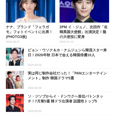
ナナ、ブランド「フェラガ
2PM イ・ジュノ、次回作「在
モ」フォトイベントに出席！
韓異国大使館」出演決定！龍
(PHOTO3枚)
の大使役に変身
2026.08.07
2026.07.23
ビョン・ウソク＆ホ・ナムジュンら韓流スター来
日！2026年秋 日本で会える韓国俳優10人
2026.08.04
実は同じ制作会社だった！「PANエンターテイン
メント」制作 韓国ドラマ5選
2026.08.06
ソ・ジソブからイ・ドンウクへ首位バトンタッ
チ！7月第5週 韓ドラ出演者 話題性トップ5
2026.08.05