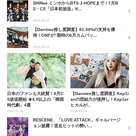
SHINee ミンホからBTS J-HOPEまで！7月B
S・CS「日本初放送」K...
2026.06.12
【Danmee推し度調査】81.34%の支持を獲
得！ONFが“期待の6月カムバッ...
2026.06.15
日本のファンも大絶賛！8月C
【Danmee推し度調査】Kep1i
S放送開始 ★4.0以上の「韓国
anの団結力が後押し！Kep1er
時代劇」4選
ヒカルが...
2026.07.16
2026.06.19
RESCENE、「LOVE ATTACK」ギャルバージ
ョン披露！逆走ヒットの勢い...