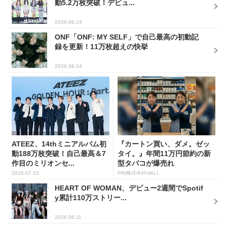
動5.2万枚突破！デビュ...
2026.06.24
ONF「ONF: MY SELF」で自己最高の初動記
録を更新！11万枚超えの快挙
2026.06.24
ATEEZ、14thミニアルバム初
『カートン買い、ダメ。ゼッ
動188万枚突破！自己最高＆7
タイ。』年間11万円節約の新
作目のミリオンセ...
型タバコが爆売れ
2026.07.03
PR(株式会社HAL)
HEART OF WOMAN、デビュー2週間でSpotif
y累計110万ストリー...
2026.06.11