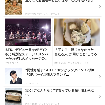
宝くじで貯金増やしたいなら「〇〇するべき」
PR(合同会社デジタルファーム )
BTS、デビュー日をARMYと
「宝くじ、運じゃなかった」
祝う特別なステージ！メンバ
当たる人は“同じこと”してる
ーそれぞれのメッセージ公...
2026.06.12
PR(合同会社デジタルファーム )
“同性も魅了” ATEEZ サンがランクイン！7月K
-POPボーイズ個人ブランド...
2026.07.21
宝くじ“なんとなく”で買っている限り変わらな
い
PR(合同会社デジタルファーム )