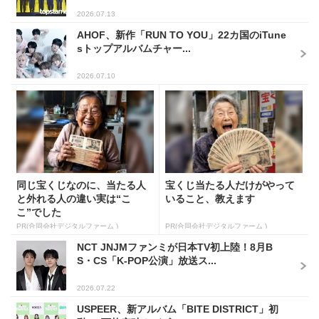
2026.07.13
AHOF、新作「RUN TO YOU」22カ国のiTune
sトップアルバムチャー...
2026.07.10
同じ宝くじなのに、当たる人
宝くじ当たる人だけがやって
と外れる人の違い実は“こ
いること、教えます
こ”でした
PR(合同会社デジタルファーム )
PR(合同会社デジタルファーム )
NCT JNJMファンミが日本TV初上陸！8月B
S・CS「K-POP公演」放送ス...
2026.07.22
USPEER、新アルバム「BITE DISTRICT」初