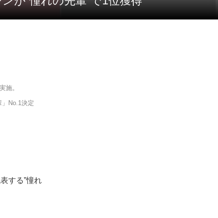
ジンが“憧れの先輩”で1位獲得
を実施。
No.1決定
代表する”憧れ