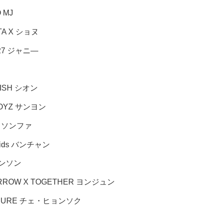
 MJ
TA X ショヌ
127 ジャニ―
WISH シオン
BOYZ サンヨン
Z ソンファ
 Kids バンチャン
インソン
RROW X TOGETHER ヨンジュン
SURE チェ・ヒョンソク