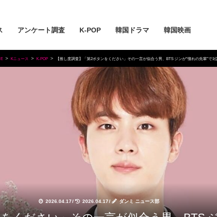
ス
アンケート調査
K-POP
韓国ドラマ
韓国映画
E
Kニュース
K-POP
【推し度調査】「第2ボタンをください」その一言が似合う男、BTS ジンが“憧れの先輩”で1
2026.04.17
/
2026.04.17
/
ダンミ ニュース部