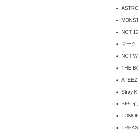
ASTRO
MONS
NCT 
マーク
NCT 
THE 
ATEE
Stray
SF9 
TOMO
TREA