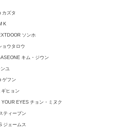
gn カズタ
M K
EXTDOOR ソンホ
E ショウタロウ
BASEONE キム・ジウン
シンユ
lip ゲフン
rA ギヒョン
E YOUR EYES チョン・ミヌク
 スティーブン
IS ジェームス