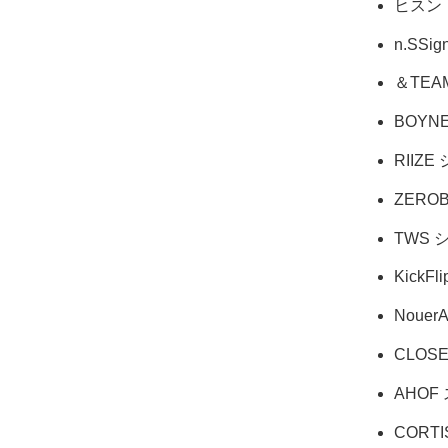
ヒスン
n.SSi
＆TEA
BOYN
RIIZ
ZERO
TWS 
KickF
Noue
CLOS
AHOF
CORT