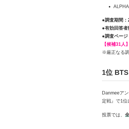
ALPHA
●調査期間：2
●有効回答者数
●調査ページ
【候補31人
※厳正なる
1位 BT
Danmee
定戦』で1位
投票では、
全