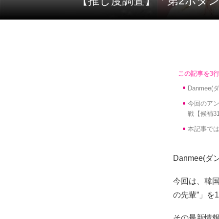
【推し度調査】「第2ボ
Danme
今回のアン
戦【候補3
本記事では
Danmee
今回は、韓国
の先輩”」を
その最新情