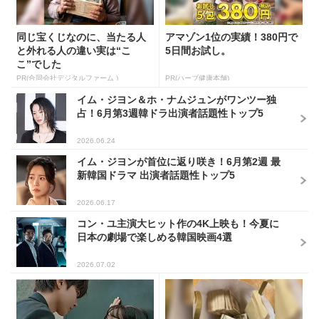
同じ宝くじなのに、当たる人
アマゾン1位の実績！380円で
と外れる人の違い実は“こ
5日間お試し。
こ”でした
PR(合同会社デジタルファーム )
PR(ハーブ健康本舗)
イム・ジヨン＆ホ・ナムジュンがワンツー独
占！6月第3週韓ドラ出演者話題性トップ5
2026.06.24
イム・ジヨンが首位に返り咲き！6月第2週 最
新韓国ドラマ 出演者話題性トップ5
2026.06.17
コン・ユ主演大ヒット作の4K上映も！今夏に
日本の劇場で楽しめる韓国映画4選
2026.07.02