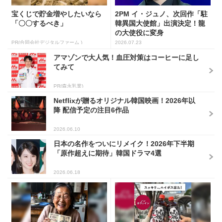
宝くじで貯金増やしたいなら
2PM イ・ジュノ、次回作「駐
「〇〇するべき」
韓異国大使館」出演決定！龍
の大使役に変身
PR(合同会社デジタルファーム )
2026.07.23
アマゾンで大人気！血圧対策はコーヒーに足し
てみて
PR(森永乳業)
Netflixが贈るオリジナル韓国映画！2026年以
降 配信予定の注目6作品
2026.06.10
日本の名作をついにリメイク！2026年下半期
「原作超えに期待」韓国ドラマ4選
2026.06.18