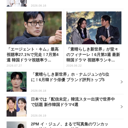
2026.06.16
「エージェント・キム」最高
「素晴らしき新世界」が堂々
視聴率27.1%で完走！7月第4
のフィナーレ！6月第3週 最新
週 韓国ドラマ視聴率ラ...
韓国ドラマ 視聴率ランキ...
2026.07.27
2026.06.22
「素晴らしき新世界」ホ・ナムジュンが1位
に！6月韓ドラ俳優 ブランド評判トップ5
2026.06.18
日本では「配信未定」韓流スター出演で世界中
で話題 新作韓国ドラマ4選
2026.06.19
2PM イ・ジュノ、まるで写真集のワンカッ