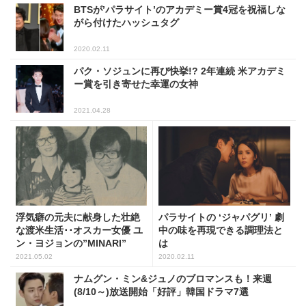
BTSが’パラサイト’のアカデミー賞4冠を祝福しな
がら付けたハッシュタグ
2020.02.11
パク・ソジュンに再び快挙!? 2年連続 米アカデミ
ー賞を引き寄せた幸運の女神
2021.04.28
浮気癖の元夫に献身した壮絶
パラサイトの ‘ジャパグリ’ 劇
な渡米生活･･オスカー女優 ユ
中の味を再現できる調理法と
ン・ヨジョンの”MINARI”
は
2021.05.02
2020.02.11
ナムグン・ミン&ジュノのブロマンスも！来週
(8/10～)放送開始「好評」韓国ドラマ7選