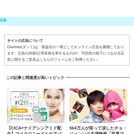
サイトの広告について
Danmee(ダンミ)は、収益化の一環としてオンライン広告を展開しており
ます。広告の内容(公序良俗を害するもの)や、可読性の低下につながる広
告に関するご意見はこちらの
フォーム
をご利用ください。
この記事と関連度が高いトピック
【CICA×ナイアシンアミド配
564万人が笑って涙したチョ・
合】マイクロニードルケアパ
ジョンソク主演映画「世界で