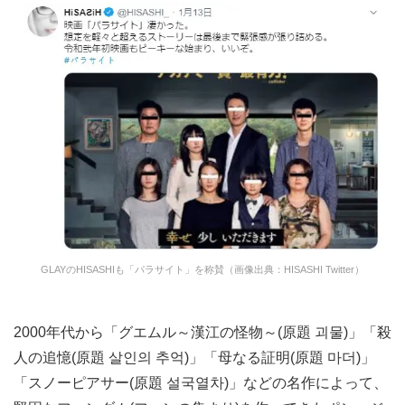
GLAYのHISASHIも「パラサイト」を称賛（画像出典：HISASHI Twitter）
2000年代から「グエムル～漢江の怪物～(原題 괴물)」「殺
人の追憶(原題 살인의 추억)」「母なる証明(原題 마더)」
「スノーピアサー(原題 설국열차)」などの名作によって、