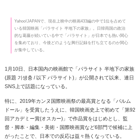
Yahoo!JAPANで、現在上映中の映画433編の中で1位を占めて
いる韓国映画「パラサイト 半地下の家族」。日韓両国の政治
的な葛藤が続いている中で「パラサイト」が日本でも熱い関心
を集めており、今後どのような興行記録を打ち立てるのか関心
が集中している。
1月10日、日本国内の映画館で「パラサイト 半地下の家族
(原題 기생충 / 以下 パラサイト)」が公開されて以来、連日
SNS上で話題になっている。
特に、2019年カンヌ国際映画祭の最高賞となる「パルム
ドール」を受賞したうえに、韓国映画史上で初めて「第92
回アカデミー賞(オスカー)」で作品賞をはじめとし、監
督・脚本・編集・美術・国際映画賞など6部門で候補に上
がったことで、日本での反応は益々熱くなっている。