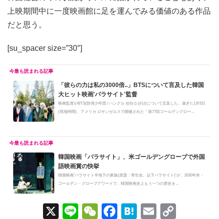
上映期間中に一度映画館に足を運んでみる価値のある作品
だと思う。
[su_spacer size=”30″]
「彼らの力は私の3000倍..」BTSについて言及した韓国
大ヒット映画'パラサイト'監督
映画監督がBTS(防弾少年団 / ハングル 방탄소년단)について言及した。過ぎた1月5日
(現地時間)、アメリカ ロサンゼルスで開催された「第77回ゴールデングロー...
韓国映画「パラサイト」、米ゴールデングローブで外国
語映画賞の快挙
韓国映画'パラサイト半地下の家族(原題：寄生虫、以下パラサイト)'が、2020年米・
ゴールデン・グローブアワードで、韓国映画史上もう一つの歴史を...
X
Li
W
F
H
E
C