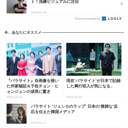
ト！洗練ビジュアルに注目
2026.06.19
Recommended by
今、あなたにオススメ
『パラサイト』自画像を描い
現在’パラサイト’が日本で記録
た作家秘話＆子役チョン・ヒ
した興行収入が気になる..
ョンジュンの成長に驚き
2021.03.18
2020.03.10
パラサイト ‘ジェシカのラップ’ 日本の’複雑な’反
応を伝えた韓国メディア
2020.02.17