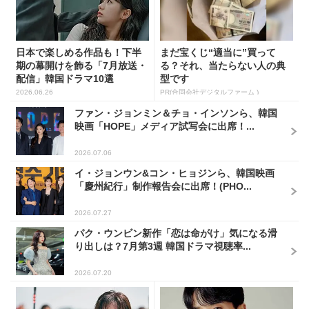
日本で楽しめる作品も！下半
まだ宝くじ“適当に”買って
期の幕開けを飾る「7月放送・
る？それ、当たらない人の典
配信」韓国ドラマ10選
型です
2026.06.26
PR(合同会社デジタルファーム )
ファン・ジョンミン＆チョ・インソンら、韓国
映画「HOPE」メディア試写会に出席！...
2026.07.06
イ・ジョンウン&コン・ヒョジンら、韓国映画
「慶州紀行」制作報告会に出席！(PHO...
2026.07.27
パク・ウンビン新作「恋は命がけ」気になる滑
り出しは？7月第3週 韓国ドラマ視聴率...
2026.07.20