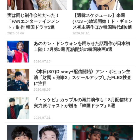
実は同じ制作会社だった！
【週韓スケジュール】来週
「PANエンターテインメン
(7/13～)放送開始！ド・ギョン
ト」制作 韓国ドラマ5選
ス初主演作ほか韓国時代劇6選
2026.08.06
2026.07.10
あのカン・ドンウォンを踊らせた話題作が日本初
上陸！7月第5週 配信開始の韓国映画6選
2026.07.16
《本日(8/7)Disney+配信開始》アン・ボヒョン主
演「財閥 x 刑事2」スケールアップしたFLEX捜査
に注目
2026.08.07
「トッケビ」カップルの再共演作も！8月配信終了
実力派キャストが贈る「韓国ドラマ」5選
2026.07.31