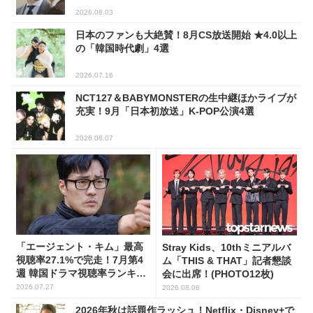
2026.08.03
日本のファンも大絶賛！8月CS放送開始 ★4.0以上
の「韓国時代劇」4選
2026.07.16
NCT127＆BABYMONSTERの生中継ほかライブが
充実！9月「日本初放送」K-POP公演4選
2026.08.07
「エージェント・キム」最高
Stray Kids、10thミニアルバ
視聴率27.1%で完走！7月第4
ム「THIS & THAT」記者懇談
週 韓国ドラマ視聴率ランキン
会に出席！(PHOTO12枚)
グ
2026.07.27
2026.08.06
2026年秋は話題作ラッシュ！Netflix・Disney+で