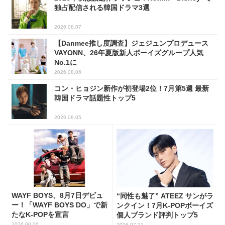
独占配信される韓国ドラマ3選
2026.08.07
【Danmee推し度調査】ジェジュンプロデュース
VAYONN、26年夏版新人ボーイズグループ人気
No.1に
2026.08.06
コン・ヒョジン新作が初登場2位！7月第5週 最新
韓国ドラマ話題性トップ5
2026.08.05
WAYF BOYS、8月7日デビュ
“同性も魅了” ATEEZ サンがラ
ー！「WAYF BOYS DO」で新
ンクイン！7月K-POPボーイズ
たなK-POPを宣言
個人ブランド評判トップ5
2026.08.06
2026.07.21