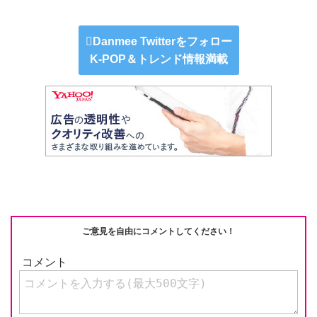
n
e
a
at
m
o
e
C
c
e
ail
p
Danmee Twitterをフォロー
h
e
n
y
K-POP＆トレンド情報満載
at
b
a
Li
o
n
o
k
k
ご意見を自由にコメントしてください！