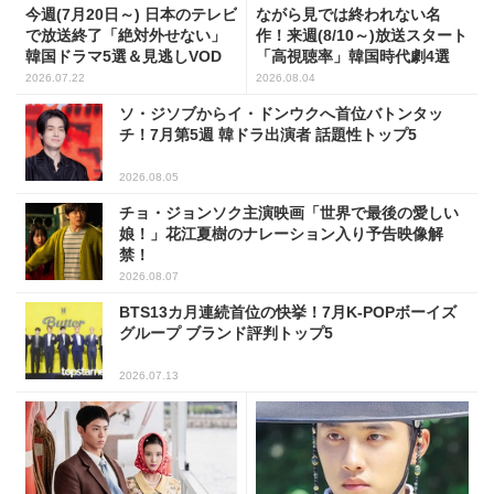
今週(7月20日～) 日本のテレビ
ながら見では終われない名
で放送終了「絶対外せない」
作！来週(8/10～)放送スタート
韓国ドラマ5選＆見逃しVOD
「高視聴率」韓国時代劇4選
2026.07.22
2026.08.04
ソ・ジソブからイ・ドンウクへ首位バトンタッ
チ！7月第5週 韓ドラ出演者 話題性トップ5
2026.08.05
チョ・ジョンソク主演映画「世界で最後の愛しい
娘！」花江夏樹のナレーション入り予告映像解
禁！
2026.08.07
BTS13カ月連続首位の快挙！7月K-POPボーイズ
グループ ブランド評判トップ5
2026.07.13