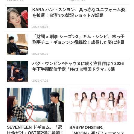
KARA ハン・スンヨン、真っ赤なユニフォーム姿
を披露！台湾での近況ショットが話題
2026.08.04
「財閥 x 刑事 シーズン2」キム・シンビ、末っ子
刑事チェ・ギョンジン役続投！成長した姿に注目
2026.08.07
パク・ウンビン×チャウヌに続く注目作は？2026
年下半期配信予定「Netflix韓国ドラマ」8選
2026.07.28
SEVENTEEN ドギョム、「恋
BABYMONSTER、
は命がけ」OST第2弾に参加！
「MOON」初パフォーマンス