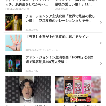
ッチ。肌再生をしながらハ...
最後の愛しい娘！」11/...
PR(SEVEN BEAUTY)
2026.07.28
チョ・ジョンソク主演映画「世界で最後の愛し
い娘！」花江夏樹のナレーション入り予告...
2026.08.07
【当選】金運が上がる直前に起こるサイン
PR(合同会社デジタルファーム )
ファン・ジョンミン主演映画「HOPE」公開2
週で観客動員300万人突破！
2026.07.27