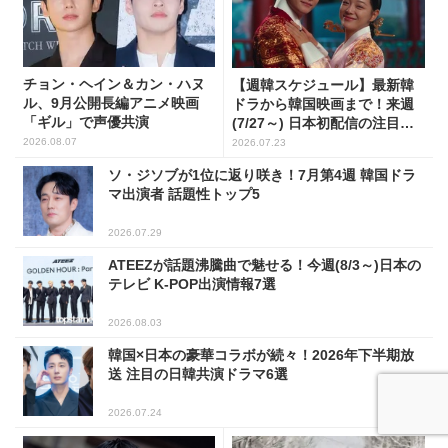
チョン・ヘイン＆カン・ハヌ
【週韓スケジュール】最新韓
ル、9月公開長編アニメ映画
ドラから韓国映画まで！来週
「ギル」で声優共演
(7/27～) 日本初配信の注目作3
選
2026.08.07
2026.07.23
ソ・ジソブが1位に返り咲き！7月第4週 韓国ドラ
マ出演者 話題性トップ5
2026.07.29
ATEEZが話題沸騰曲で魅せる！今週(8/3～)日本の
テレビ K-POP出演情報7選
2026.08.03
韓国×日本の豪華コラボが続々！2026年下半期放
送 注目の日韓共演ドラマ6選
2026.07.24