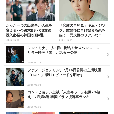
たった一つの出来事が人生を
「恋愛の再発見」キム・ジソ
変える･･今週末BS・CS放送
ク、離婚後に再び始まる恋を
没入必至の韓国映画4選
描く･･元夫婦のリアルなロ
マ...
2026.06.11
2026.06.11
シン・ミナ、1人2役に挑戦！サスペンス・ス
リラー映画「瞳」ポスター公開
2026.06.12
ファン・ジョンミン、7月15日公開の主演映画
「HOPE」撮影エピソードを明かす
2026.07.02
コン・ヒョジン主演「人妻キラー」初回7%超
え！7月第5週 韓国ドラマ視聴率ランキ...
2026.08.03