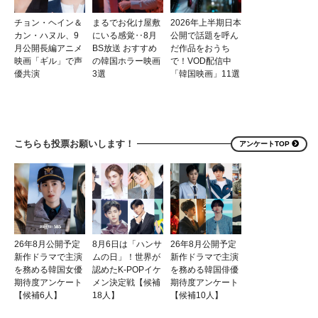
チョン・ヘイン＆
まるでお化け屋敷
2026年上半期日本
カン・ハヌル、9
にいる感覚‥8月
公開で話題を呼ん
月公開長編アニメ
BS放送 おすすめ
だ作品をおうち
映画「ギル」で声
の韓国ホラー映画
で！VOD配信中
優共演
3選
「韓国映画」11選
こちらも投票お願いします！
アンケートTOP
26年8月公開予定
8月6日は「ハンサ
26年8月公開予定
新作ドラマで主演
ムの日」！世界が
新作ドラマで主演
を務める韓国女優
認めたK-POPイケ
を務める韓国俳優
期待度アンケート
メン決定戦【候補
期待度アンケート
【候補6人】
18人】
【候補10人】