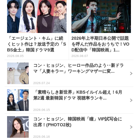
「エージェント・キム」に続
2026年上半期日本公開で話題
くヒット作は？放送予定の「S
を呼んだ作品をおうちで！VO
BS金土」韓国ドラマ9選
D配信中「韓国映画」1...
2026.08.05
2026.08.07
コン・ヒョジン、ヒーロー作品のよう･･新ドラ
マ「人妻キラー」ワーキングマザーに変...
2026.07.24
「素晴らしき新世界」KBSイルイル超え！6月
第2週 最新韓国ドラマ 視聴率ランキ...
2026.06.15
コン・ヒョジン、韓国映画「瞳」VIP試写会に
出席！(PHOTO2枚)
2026.06.16