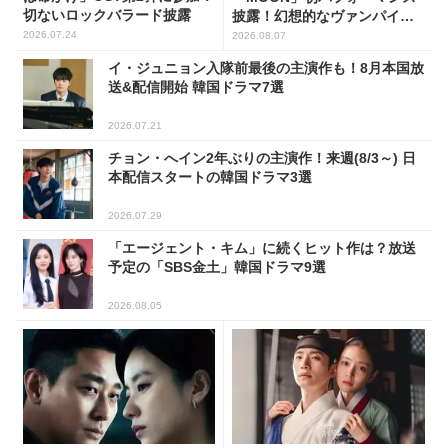
切ないロックバラード披露
披露！幻想的なヴァンパイア
の世界観を表現
2026.07.24
2026.08.07
イ・ジュニョン入隊前最後の主演作も！8月本国放
送&配信開始 韓国ドラマ7選
2026.07.21
チョン・へイン2年ぶりの主演作！来週(8/3～) 日
本配信スタートの韓国ドラマ3選
2026.07.29
「エージェント・キム」に続くヒット作は？放送
予定の「SBS金土」韓国ドラマ9選
2026.08.05