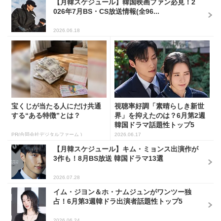
【月韓スケジュール】韓国映画ファン必見！2
026年7月BS・CS放送情報(全96...
2026.06.18
宝くじが当たる人にだけ共通
視聴率好調「素晴らしき新世
する“ある特徴”とは？
界」を抑えたのは？6月第2週
韓国ドラマ話題性トップ5
PR(合同会社デジタルファーム )
2026.06.17
【月韓スケジュール】キム・ミョンス出演作が
3作も！8月BS放送 韓国ドラマ13選
2026.07.28
イム・ジヨン＆ホ・ナムジュンがワンツー独
占！6月第3週韓ドラ出演者話題性トップ5
2026.06.24