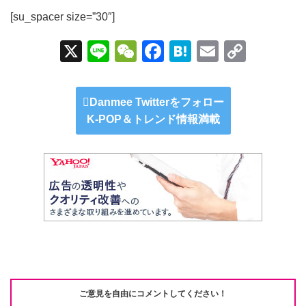
[su_spacer size=”30″]
X
Li
W
F
H
E
C
n
e
a
at
m
o
e
C
c
e
ail
p
Danmee Twitterをフォロー
h
e
n
y
K-POP＆トレンド情報満載
at
b
a
Li
o
n
o
k
k
ご意見を自由にコメントしてください！