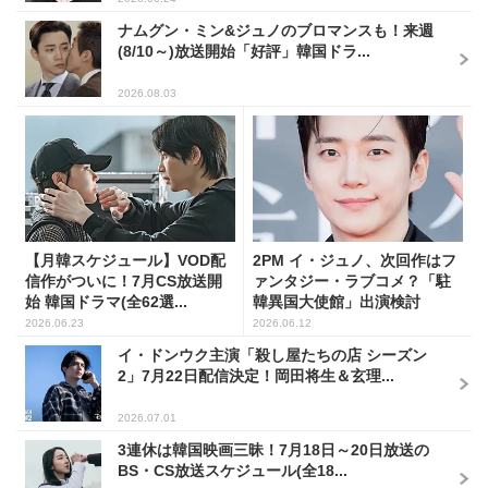
ナムグン・ミン&ジュノのブロマンスも！来週
(8/10～)放送開始「好評」韓国ドラ...
2026.08.03
【月韓スケジュール】VOD配
2PM イ・ジュノ、次回作はフ
信作がついに！7月CS放送開
ァンタジー・ラブコメ？「駐
始 韓国ドラマ(全62選...
韓異国大使館」出演検討
2026.06.23
2026.06.12
イ・ドンウク主演「殺し屋たちの店 シーズン
2」7月22日配信決定！岡田将生＆玄理...
2026.07.01
3連休は韓国映画三昧！7月18日～20日放送の
BS・CS放送スケジュール(全18...