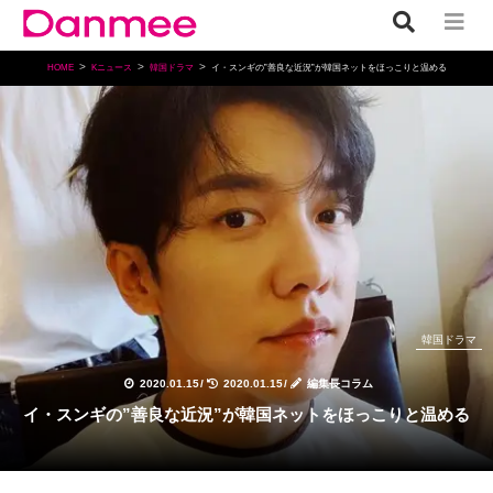
HOME
Kニュース
韓国ドラマ
イ・スンギの”善良な近況”が韓国ネットをほっこりと温める
韓国ドラマ
2020.01.15
/
2020.01.15
/
編集長コラム
イ・スンギの”善良な近況”が韓国ネットをほっこりと温める