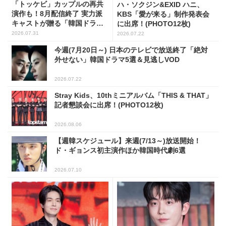
「トッケビ」カップルの再共
ハ・ソクジン&EXID ハニ、
演作も！8月配信終了 実力派
KBS「愛が来る」制作発表会
キャストが贈る「韓国ドラ
に出席！(PHOTO12枚)
マ」5選
2026.07.31
2026.07.22
今週(7月20日～) 日本のテレビで放送終了「絶対
外せない」韓国ドラマ5選＆見逃しVOD
2026.07.22
Stray Kids、10thミニアルバム「THIS & THAT」
記者懇談会に出席！(PHOTO12枚)
2026.08.06
【週韓スケジュール】来週(7/13～)放送開始！
ド・ギョンス初主演作ほか韓国時代劇6選
2026.07.10