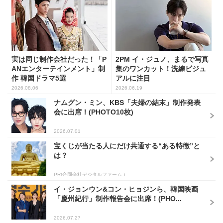
実は同じ制作会社だった！「P
2PM イ・ジュノ、まるで写真
ANエンターテインメント」制
集のワンカット！洗練ビジュ
作 韓国ドラマ5選
アルに注目
2026.08.06
2026.06.19
ナムグン・ミン、KBS「夫婦の結末」制作発表
会に出席！(PHOTO10枚)
2026.07.01
宝くじが当たる人にだけ共通する“ある特徴”と
は？
PR(合同会社デジタルファーム )
イ・ジョンウン&コン・ヒョジンら、韓国映画
「慶州紀行」制作報告会に出席！(PHO...
2026.07.27