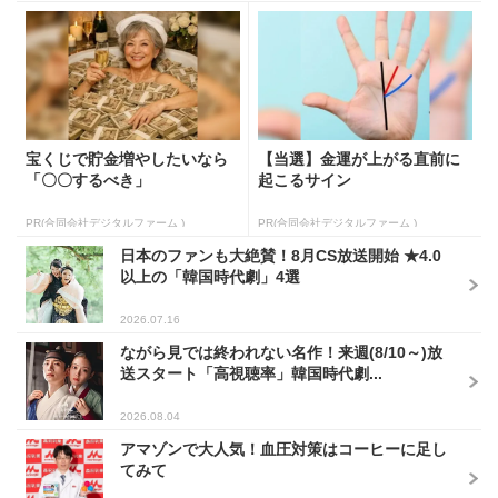
宝くじで貯金増やしたいなら
【当選】金運が上がる直前に
「〇〇するべき」
起こるサイン
PR(合同会社デジタルファーム )
PR(合同会社デジタルファーム )
日本のファンも大絶賛！8月CS放送開始 ★4.0
以上の「韓国時代劇」4選
2026.07.16
ながら見では終われない名作！来週(8/10～)放
送スタート「高視聴率」韓国時代劇...
2026.08.04
アマゾンで大人気！血圧対策はコーヒーに足し
てみて