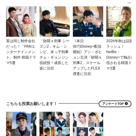
実は同じ制作会社
「財閥 x 刑事 シー
《本日
2026年秋は話題
だった！「PANエ
ズン2」キム・シ
(8/7)Disney+配信
ラッシュ！
ンターテインメン
ンビ、末っ子刑事
開始》アン・ボヒ
Netflix・
ト」制作 韓国ドラ
チェ・ギョンジン
ョン主演「財閥 x
Disney+で独占配
マ5選
役続投！成長した
刑事2」スケール
信される韓国ドラ
姿に注目
アップしたFLEX
マ3選
捜査に注目
こちらも投票お願いします！
アンケートTOP