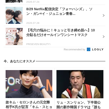
2026.07.24
8/29 Netflix配信決定「フォーハンズ」、ソ
ン・ガン×イ・ジュニョン青春...
2026.07.28
【毛穴の悩みに！キュッと引き締め肌へ】10
分貼るだけオールインワンシートマスク
PR(SEVEN BEAUTY)
Recommended by
今、あなたにオススメ
故キム・セロンさんの元交際
リュ・スンリョン、下半期公
相手K氏が証言「キム・スヒョ
開の新作韓国ドラマは「誰も