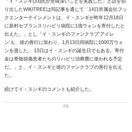
「イ・スンギ(33)氏が意味深いことを実践した」と話を切
り出したWIKITREEは同記事を通じて「14日所属会社フッ
クエンターテインメントは、イ・スンギが昨年12月18日
に新村セブランスリハビリ病院に1億ウォンを寄付したと
伝えた。」とし「イ・スンギのファンクラブ’アイレ
ン’も、彼の善行に加わり、1月13日同病院に1000万ウォ
ンを渡した。 13日はイ・スンギの誕生日でもある。寄付
金は脊髄損傷患者たちのリハビリ治療費に使われる予定
だ。」と、イ・スンギと彼のファンクラブの善行を伝え
た。
続けてイ・スンギのコメントも紹介した。