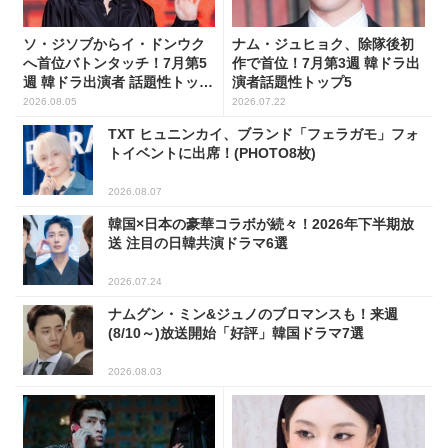
ソ・ジソブからイ・ドンウク
ナム・ジュヒョク、除隊後初
へ首位バトンタッチ！7月第5
作で首位！7月第3週 韓ドラ出
週 韓ドラ出演者 話題性トップ
演者話題性トップ5
5
2026.08.05
2026.07.22
TXT ヒュニンカイ、ブランド「フェラガモ」フォ
トイベントに出席！(PHOTO8枚)
2026.08.07
韓国×日本の豪華コラボが続々！2026年下半期放
送 注目の日韓共演ドラマ6選
2026.07.24
ナムグン・ミン&ジュノのブロマンスも！来週
(8/10～)放送開始「好評」韓国ドラマ7選
2026.08.03