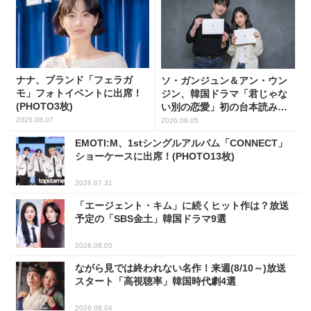
ナナ、ブランド「フェラガ
ソ・ガンジュン＆アン・ウン
モ」フォトイベントに出席！
ジン、韓国ドラマ「君じゃな
(PHOTO3枚)
い別の恋愛」初の台本読み合
わせで抜群のケミ
2026.08.07
2026.08.05
EMOTI:M、1stシングルアルバム「CONNECT」
ショーケースに出席！(PHOTO13枚)
2026.07.31
「エージェント・キム」に続くヒット作は？放送
予定の「SBS金土」韓国ドラマ9選
2026.08.05
ながら見では終われない名作！来週(8/10～)放送
スタート「高視聴率」韓国時代劇4選
2026.08.04