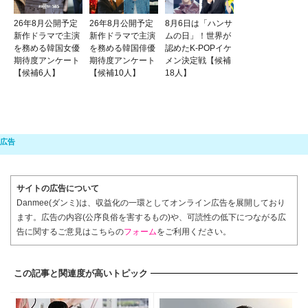
26年8月公開予定
26年8月公開予定
8月6日は「ハンサ
新作ドラマで主演
新作ドラマで主演
ムの日」！世界が
を務める韓国女優
を務める韓国俳優
認めたK-POPイケ
期待度アンケート
期待度アンケート
メン決定戦【候補
【候補6人】
【候補10人】
18人】
サイトの広告について
Danmee(ダンミ)は、収益化の一環としてオンライン広告を展開しており
ます。広告の内容(公序良俗を害するもの)や、可読性の低下につながる広
告に関するご意見はこちらの
フォーム
をご利用ください。
この記事と関連度が高いトピック