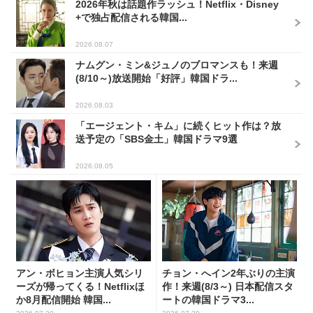
2026年秋は話題作ラッシュ！Netflix・Disney
+で独占配信される韓国...
2026.08.07
ナムグン・ミン&ジュノのブロマンスも！来週
(8/10～)放送開始「好評」韓国ドラ...
2026.08.03
「エージェント・キム」に続くヒット作は？放
送予定の「SBS金土」韓国ドラマ9選
2026.08.05
アン・ボヒョン主演人気シリ
チョン・へイン2年ぶりの主演
ーズが帰ってくる！Netflixほ
作！来週(8/3～) 日本配信スタ
か8月配信開始 韓国...
ートの韓国ドラマ3...