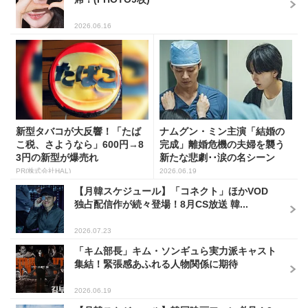
2026.06.16
新型タバコが大反響！「たば
ナムグン・ミン主演「結婚の
こ税、さようなら」600円→8
完成」離婚危機の夫婦を襲う
3円の新型が爆売れ
新たな悲劇･･涙の名シーン
に...
PR(株式会社HAL)
2026.06.19
【月韓スケジュール】「コネクト」ほかVOD
独占配信作が続々登場！8月CS放送 韓...
2026.07.23
「キム部長」キム・ソンギュら実力派キャスト
集結！緊張感あふれる人物関係に期待
2026.06.19