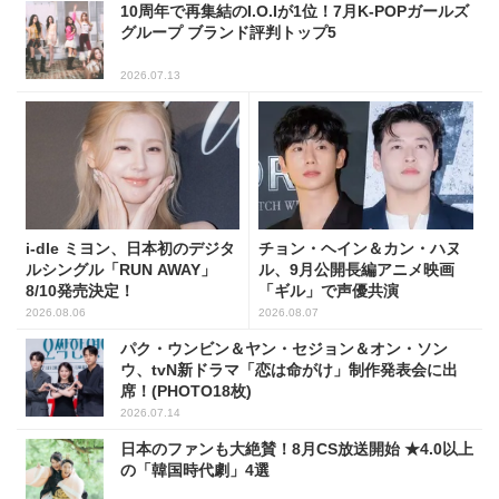
10周年で再集結のI.O.Iが1位！7月K-POPガールズ
グループ ブランド評判トップ5
2026.07.13
i-dle ミヨン、日本初のデジタ
チョン・ヘイン＆カン・ハヌ
ルシングル「RUN AWAY」
ル、9月公開長編アニメ映画
8/10発売決定！
「ギル」で声優共演
2026.08.06
2026.08.07
パク・ウンビン＆ヤン・セジョン＆オン・ソン
ウ、tvN新ドラマ「恋は命がけ」制作発表会に出
席！(PHOTO18枚)
2026.07.14
日本のファンも大絶賛！8月CS放送開始 ★4.0以上
の「韓国時代劇」4選