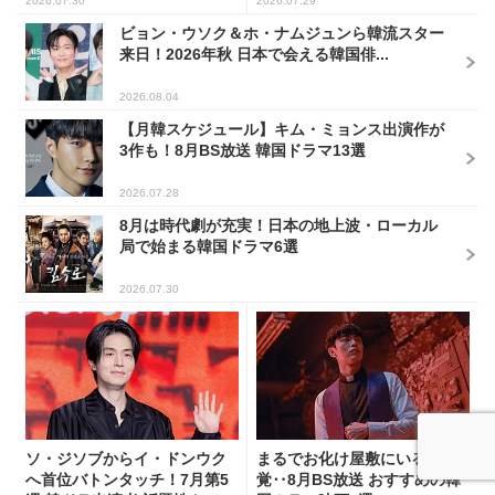
2026.07.30
2026.07.29
ビョン・ウソク＆ホ・ナムジュンら韓流スター
来日！2026年秋 日本で会える韓国俳...
2026.08.04
【月韓スケジュール】キム・ミョンス出演作が
3作も！8月BS放送 韓国ドラマ13選
2026.07.28
8月は時代劇が充実！日本の地上波・ローカル
局で始まる韓国ドラマ6選
2026.07.30
ソ・ジソブからイ・ドンウク
まるでお化け屋敷にいる感
へ首位バトンタッチ！7月第5
覚‥8月BS放送 おすすめの韓