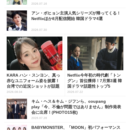
2026.07.16
アン・ボヒョン主演人気シリーズが帰ってくる！
Netflixほか8月配信開始 韓国ドラマ4選
2026.07.30
KARA ハン・スンヨン、真っ
Netflix今年初の時代劇「トン
赤なユニフォーム姿を披露！
グン」首位獲得！7月第3週 韓
台湾での近況ショットが話題
国ドラマ話題性トップ5
2026.08.04
2026.07.22
キム・ヘス＆キム・ジフンら、coupang
play「今、不倫が問題ではありません」制作発表
会に出席！(PHOTO15枚)
2026.07.28
BABYMONSTER、「MOON」初パフォーマンス