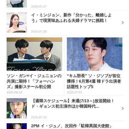
2026.07.17
イ・ミンジョン、新作「分かった、離婚しよ
う」で現実味あふれる夫婦ドラマに挑戦！
2026.07.28
ソン・ガン×イ・ジュニョンの
“キム部長” ソ・ジソブが首位
共演に期待！「フォーハン
獲得！6月第4週 韓ドラ出演者
ズ」撮影スチール初公開
話題性トップ5
2026.06.18
2026.07.01
【週韓スケジュール】来週(7/13～)放送開始！
ド・ギョンス初主演作ほか韓国時代...
2026.07.10
2PM イ・ジュノ、次回作「駐韓異国大使館」