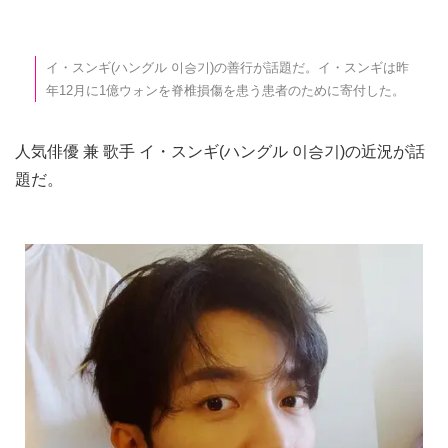
イ・スンギ(ハングル 이승기)の善行が話題だ。イ・スンギは昨
年12月に1億ウォンを脊椎損傷を患う患者のために寄付した。
人気俳優 兼 歌手 イ・スンギ(ハングル 이승기)の近況が話
題だ。