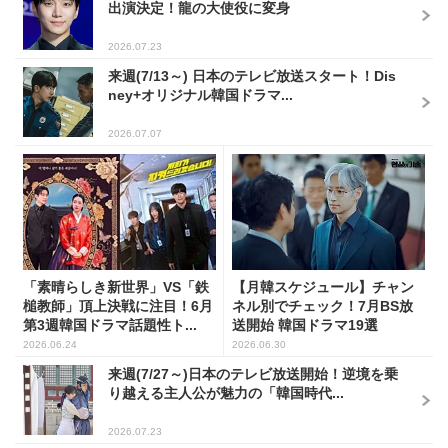
出演決定！龍の大使役に変身
2026.07.23
来週(7/13～) 日本のテレビ放送スタート！Dis
ney+オリジナル韓国ドラマ...
2026.07.07
「素晴らしき新世界」VS「鉄
【月韓スケジュール】チャン
槌教師」頂上決戦に注目！6月
ネル別でチェック！7月BS放
第3週韓国ドラマ話題性ト...
送開始 韓国ドラマ19選
2026.06.24
2026.06.30
来週(7/27～)日本のテレビ放送開始！逆境を乗
り越える主人公が魅力の「韓国時代...
2026.07.23