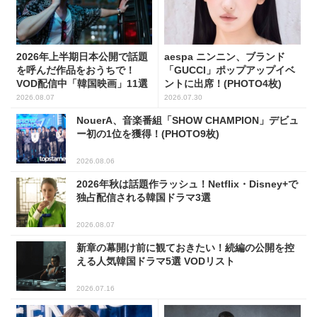
2026年上半期日本公開で話題
aespa ニンニン、ブランド
を呼んだ作品をおうちで！
「GUCCI」ポップアップイベ
VOD配信中「韓国映画」11選
ントに出席！(PHOTO4枚)
2026.08.07
2026.07.30
NouerA、音楽番組「SHOW CHAMPION」デビュ
ー初の1位を獲得！(PHOTO9枚)
2026.08.06
2026年秋は話題作ラッシュ！Netflix・Disney+で
独占配信される韓国ドラマ3選
2026.08.07
新章の幕開け前に観ておきたい！続編の公開を控
える人気韓国ドラマ5選 VODリスト
2026.07.16