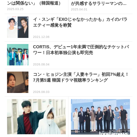
ンは関係ない」（韓国報道）
が共感するサラリーマンの哀
歓劇」
2025.03.25
2025.04.01
イ・スンギ「EXOじゃなかったかも」カイのバラ
エティー感覚を称賛
2021.12.06
CORTIS、デビュー1年未満で圧倒的なチケットパ
ワー！日本初単独公演も即完売
2026.08.04
コン・ヒョジン主演「人妻キラー」初回7%超え！
7月第5週 韓国ドラマ視聴率ランキング
2026.08.03