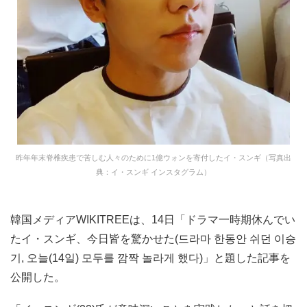
昨年年末脊椎疾患で苦しむ人々のために1億ウォンを寄付したイ・スンギ（写真出
典：イ・スンギ インスタグラム）
韓国メディアWIKITREEは、14日「ドラマ一時期休んでい
たイ・スンギ、今日皆を驚かせた(드라마 한동안 쉬던 이승
기, 오늘(14일) 모두를 깜짝 놀라게 했다)」と題した記事を
公開した。