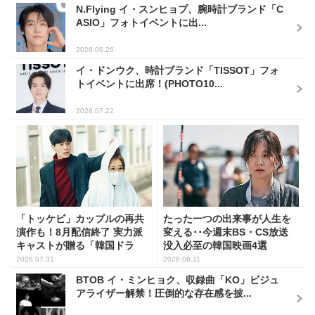
N.Flying イ・スンヒョプ、腕時計ブランド「C
ASIO」フォトイベントに出...
2026.06.26
イ・ドンウク、時計ブランド「TISSOT」フォ
トイベントに出席！(PHOTO10...
2026.07.22
「トッケビ」カップルの再共
たった一つの出来事が人生を
演作も！8月配信終了 実力派
変える･･今週末BS・CS放送
キャストが贈る「韓国ドラ
没入必至の韓国映画4選
マ...
2026.07.31
2026.06.11
BTOB イ・ミンヒョク、収録曲「KO」ビジュ
アライザー解禁！圧倒的な存在感を披...