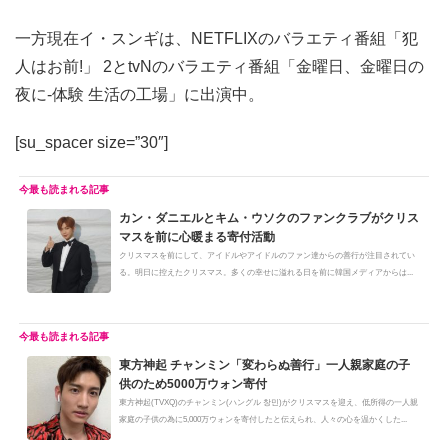
一方現在イ・スンギは、NETFLIXのバラエティ番組「犯
人はお前!」 2とtvNのバラエティ番組「金曜日、金曜日の
夜に-体験 生活の工場」に出演中。
[su_spacer size=”30″]
カン・ダニエルとキム・ウソクのファンクラブがクリス
マスを前に心暖まる寄付活動
クリスマスを前にして、アイドルやアイドルのファン達からの善行が注目されてい
る。明日に控えたクリスマス。多くの幸せに溢れる日を前に韓国メディアからは...
東方神起 チャンミン「変わらぬ善行」一人親家庭の子
供のため5000万ウォン寄付
東方神起(TVXQ)のチャンミン(ハングル 창민)がクリスマスを迎え、低所得の一人親
家庭の子供の為に5,000万ウォンを寄付したと伝えられ、人々の心を温かくした...