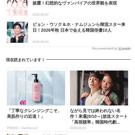
披露！幻想的なヴァンパイアの世界観を表現
2026.08.07
ビョン・ウソク＆ホ・ナムジュンら韓流スター来
日！2026年秋 日本で会える韓国俳優10人
2026.08.04
Recommended by
現在読まれています！
「丁寧なクレンジングこそ、
ながら見では終われない名
美肌作りの近道！」
作！来週(8/10～)放送スタート
「高視聴率」韓国時代劇...
PR(DHC｜CanCam.jp)
2026.08.04