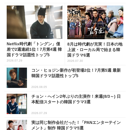
Netflix時代劇「トングン」僅
8月は時代劇が充実！日本の地
差で2週連続1位！7月第4週 韓
上波・ローカル局で始まる韓
国ドラマ話題性トップ5
国ドラマ6選
2026.07.29
2026.07.30
コン・ヒョジン新作が初登場2位！7月第5週 最新
韓国ドラマ話題性トップ5
2026.08.05
チョン・へイン2年ぶりの主演作！来週(8/3～) 日
本配信スタートの韓国ドラマ3選
2026.07.29
実は同じ制作会社だった！「PANエンターテイン
メント」制作 韓国ドラマ5選