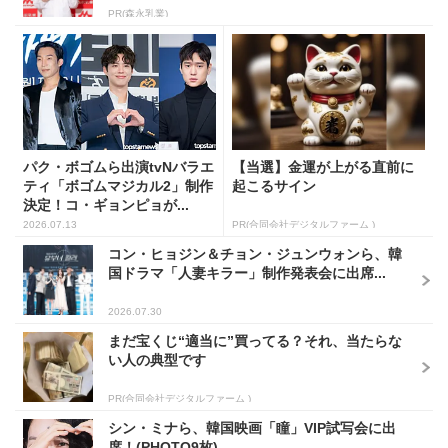
PR(森永乳業)
パク・ボゴムら出演tvNバラエ
【当選】金運が上がる直前に
ティ「ボゴムマジカル2」制作
起こるサイン
決定！コ・ギョンピョが...
2026.07.13
PR(合同会社デジタルファーム )
コン・ヒョジン＆チョン・ジュンウォンら、韓
国ドラマ「人妻キラー」制作発表会に出席...
2026.07.30
まだ宝くじ“適当に”買ってる？それ、当たらな
い人の典型です
PR(合同会社デジタルファーム )
シン・ミナら、韓国映画「瞳」VIP試写会に出
席！(PHOTO9枚)