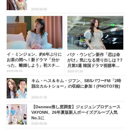
2026.08.06
イ・ミンジョン、約6年ぶりに
パク・ウンビン新作「恋は命
お茶の間へ！新ドラマ「分か
がけ」気になる滑り出しは？7
った、離婚しよう」初スチー
月第3週 韓国ドラマ視聴率ラ
ル公開
ンキング
2026.08.03
2026.07.20
キム・ヘス＆キム・ジフン、SBSパワーFM「2時
脱出カルトショー」の収録に参加！(PHOTO7枚)
2026.07.30
【Danmee推し度調査】ジェジュンプロデュース
VAYONN、26年夏版新人ボーイズグループ人気
No.1に
2026.08.06