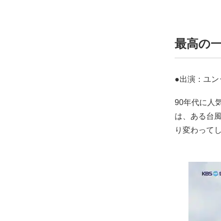
最高の一
●出演：ユン
90年代に人
は、ある台風
り変わって