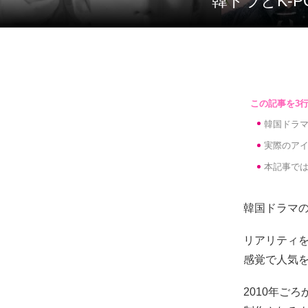
韓ドラとK
韓国ドラマ
実際のア
本記事で
韓国ドラマ
リアリティ
感覚で人気
2010年ご