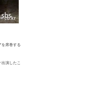
アを席巻する
オ出演したこ
。