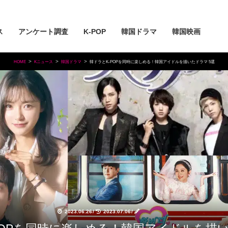
ス
アンケート調査
K-POP
韓国ドラマ
韓国映画
HOME
Kニュース
韓国ドラマ
韓ドラとK-POPを同時に楽しめる！韓国アイドルを描いたドラマ 5選
2023.06.26
/
2023.07.06
/