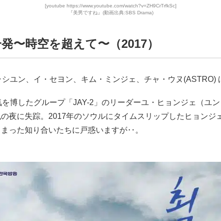
[youtube https://www.youtube.com/watch?v=ZH9CrTrfkSc]
『美男ですね』(動画出典:SBS Drama)
発〜時空を超えて〜（2017）
･シユン、イ・セヨン、キム・ミンジェ、チャ・ウヌ(ASTRO) 
気を博したグループ「JAY-2」のリーダーユ・ヒョンジェ（ユン
の夜に失踪。2017年のソウルにタイムスリップしたヒョンジ
しまった知り合いたちに戸惑いますが‥。