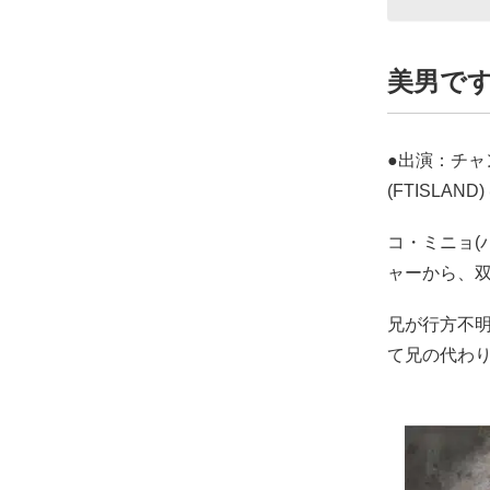
美男です
●出演：チャ
(FTISLAND
コ・ミニョ(
ャーから、
兄が行方不
て兄の代わ