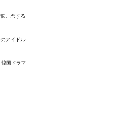
苦悩、恋する
際のアイドル
と韓国ドラマ