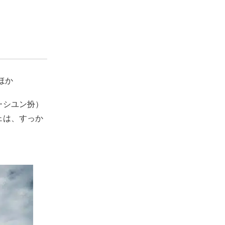
ほか
･シユン扮）
ェは、すっか