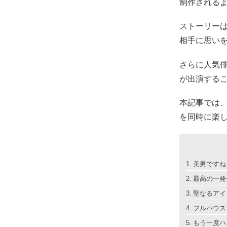
制作される
ストーリー
相手に思い
さらに人気
が出演する
本記事では、
を同時に楽
美男ですね（
最高の一発
聖なるアイド
フルハウス 
もう一度ハ