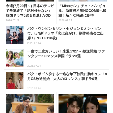
今週(7月20日～) 日本のテレビ
「Missホン」チョ・ハンギョ
で放送終了「絶対外せない」
ル、新事務所RINGCOMSへ移
韓国ドラマ5選＆見逃しVOD
籍！新たな飛躍に期待
2026.07.22
2026.07.24
パク・ウンビン＆ヤン・セジョン＆オン・ソン
ウ、tvN新ドラマ「恋は命がけ」制作発表会に出
席！(PHOTO18枚)
2026.07.14
一度で二度おいしい！来週(7/27～)放送開始 ファ
ンタジー×ロマンス韓国ドラマ3選
2026.07.24
パク・ボゴム扮する一途な年下彼氏に胸キュン！8
月CS放送開始「大人のロマンス」韓ドラ6選
2026.07.14