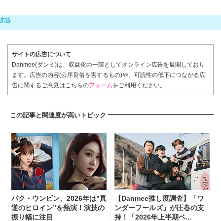
サイトの広告について
Danmee(ダンミ)は、収益化の一環としてオンライン広告を展開しており
ます。広告の内容(公序良俗を害するもの)や、可読性の低下につながる広
告に関するご意見はこちらの
フォーム
をご利用ください。
この記事と関連度が高いトピック
パク・ウンビン、2026年は”真
【Danmee推し度調査】「ワ
逆のヒロイン”を熱演！演技の
ンダーフールズ」が圧巻の支
振り幅に注目
持！「2026年上半期ベ...