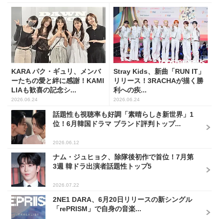
KARA パク・ギュリ、メンバ
Stray Kids、新曲「RUN IT」
ーたちの愛と絆に感謝！KAMI
リリース！3RACHAが描く勝
LIAも歓喜の記念シ...
利への疾...
2026.06.24
2026.06.24
話題性も視聴率も好調「素晴らしき新世界」1
位！6月韓国ドラマ ブランド評判トップ...
2026.06.12
ナム・ジュヒョク、除隊後初作で首位！7月第
3週 韓ドラ出演者話題性トップ5
2026.07.22
2NE1 DARA、6月20日リリースの新シングル
「rePRISM」で自身の音楽...