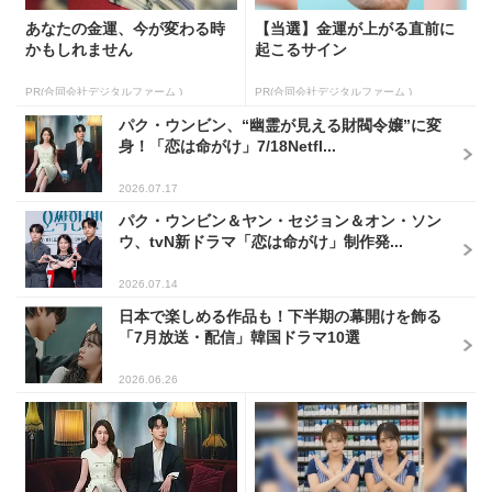
あなたの金運、今が変わる時
【当選】金運が上がる直前に
かもしれません
起こるサイン
PR(合同会社デジタルファーム )
PR(合同会社デジタルファーム )
パク・ウンビン、“幽霊が見える財閥令嬢”に変
身！「恋は命がけ」7/18Netfl...
2026.07.17
パク・ウンビン＆ヤン・セジョン＆オン・ソン
ウ、tvN新ドラマ「恋は命がけ」制作発...
2026.07.14
日本で楽しめる作品も！下半期の幕開けを飾る
「7月放送・配信」韓国ドラマ10選
2026.06.26