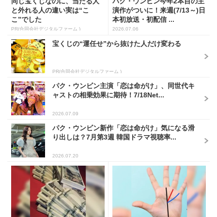
同じ宝くじなのに、当たる人
パク・ウンビン今年2本目の主
と外れる人の違い実は“こ
演作がついに！来週(7/13～)日
こ”でした
本初放送・初配信 ...
PR(合同会社デジタルファーム )
2026.07.06
宝くじの“運任せ”から抜けた人だけ変わる
PR(合同会社デジタルファーム )
パク・ウンビン主演「恋は命がけ」、同世代キ
ャストの相乗効果に期待！7/18Net...
2026.07.09
パク・ウンビン新作「恋は命がけ」気になる滑
り出しは？7月第3週 韓国ドラマ視聴率...
2026.07.20