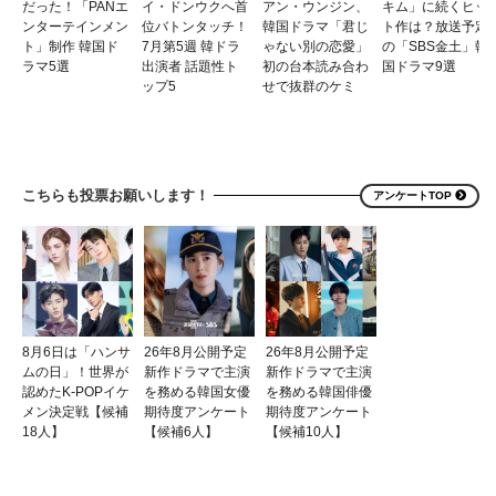
だった！「PANエ
イ・ドンウクへ首
アン・ウンジン、
キム」に続くヒッ
ンターテインメン
位バトンタッチ！
韓国ドラマ「君じ
ト作は？放送予定
ト」制作 韓国ド
7月第5週 韓ドラ
ゃない別の恋愛」
の「SBS金土」韓
ラマ5選
出演者 話題性ト
初の台本読み合わ
国ドラマ9選
ップ5
せで抜群のケミ
こちらも投票お願いします！
アンケートTOP
8月6日は「ハンサ
26年8月公開予定
26年8月公開予定
ムの日」！世界が
新作ドラマで主演
新作ドラマで主演
認めたK-POPイケ
を務める韓国女優
を務める韓国俳優
メン決定戦【候補
期待度アンケート
期待度アンケート
18人】
【候補6人】
【候補10人】