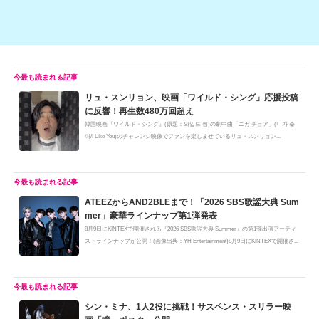
リュ・スンリョン、映画「ワイルド・シング」応援投稿
に反響！再生数480万回超え
韓国映画『ワイルド・シング』(原題：와일드 씽)の劇中曲「ニガ チョア」(니가 좋
아/I Like You)のチャレンジ映像でファンを楽しませているリュ・スンリョン...
ATEEZからAND2BLEまで！「2026 SBS歌謡大典 Sum
mer」豪華ラインナップ第1弾発表
8月9日にKINTEXで開催される『2026 SBS歌謡大典 Summer』の第1弾出演アーティ
ストラインナップが公開！(画像出典：YH Entertainment)8月9日にKINTEXで開催さ...
シン・ミナ、1人2役に挑戦！サスペンス・スリラー映