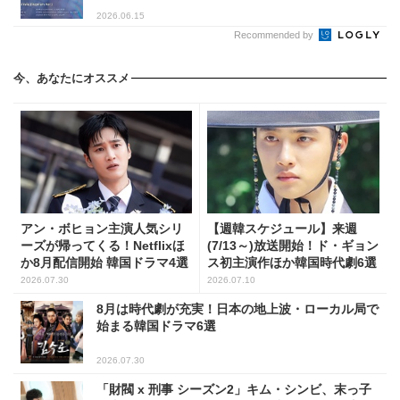
2026.06.15
Recommended by
今、あなたにオススメ
アン・ボヒョン主演人気シリ
【週韓スケジュール】来週
ーズが帰ってくる！Netflixほ
(7/13～)放送開始！ド・ギョン
か8月配信開始 韓国ドラマ4選
ス初主演作ほか韓国時代劇6選
2026.07.30
2026.07.10
8月は時代劇が充実！日本の地上波・ローカル局で
始まる韓国ドラマ6選
2026.07.30
「財閥 x 刑事 シーズン2」キム・シンビ、末っ子