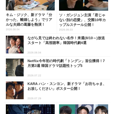
キム・ジソク、新ドラマ「分
ソ・ガンジュン主演「君じゃ
かった、離婚しよう」でリア
ない別の恋愛」、交際10年カ
ルな夫婦の葛藤を熱演！
ップルスチール公開！
2026.08.04
2026.08.03
ながら見では終われない名作！来週(8/10～)放送
スタート「高視聴率」韓国時代劇4選
2026.08.04
Netflix今年初の時代劇「トングン」首位獲得！7
月第3週 韓国ドラマ話題性トップ5
2026.07.22
KARA ハン・スンヨン、新ドラマ「お坊ちゃま、
お放しください」ポスター公開！
2026.07.29