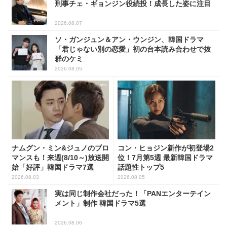
刑事チェ・ギョンジン役続投！成長した姿に注目
2026.08.07
ソ・ガンジュン＆アン・ウンジン、韓国ドラマ
「君じゃない別の恋愛」初の台本読み合わせで抜
群のケミ
2026.08.05
ナムグン・ミン&ジュノのブロ
コン・ヒョジン新作が初登場2
マンスも！来週(8/10～)放送開
位！7月第5週 最新韓国ドラマ
始「好評」韓国ドラマ7選
話題性トップ5
2026.08.03
2026.08.05
実は同じ制作会社だった！「PANエンターテイン
メント」制作 韓国ドラマ5選
2026.08.06