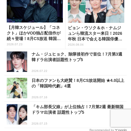
【月韓スケジュール】「コネ
ビョン・ウソク＆ホ・ナムジ
クト」ほかVOD独占配信作が
ュンら韓流スター来日！2026
続々登場！8月CS放送 韓国ド
年秋 日本で会える韓国俳優10
ラマ(全66選)
人
2026.07.23
2026.08.04
ナム・ジュヒョク、除隊後初作で首位！7月第3週
韓ドラ出演者話題性トップ5
2026.07.22
日本のファンも大絶賛！8月CS放送開始 ★4.0以上
の「韓国時代劇」4選
2026.07.16
「キム部長父娘」が上位独占！7月第2週 最新韓国
ドラマ出演者 話題性トップ5
2026.07.15
Recommended by