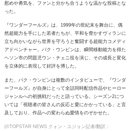
慰めや勇気を、ファンと分かち合うような温かな投稿とな
った。
『ワンダーフールズ』は、1999年の世紀末を舞台に、偶
然超能力を手にした若者たちが、平和を脅かすヴィランに
立ち向かいながら世界を守ろうと奮闘する超能力コメディ
アドベンチャー。パク・ウンビンは、瞬間移動能力を得た
ヘソン市の問題児ウン・チェニ役を演じ、その成長と変化
を立体的に表現して好評を博した。
また、パク・ウンビンは複数のインタビューで、『ワンダ
ーフールズ』が自身にとって全話同時配信作品やヒーロー
ジャンルへの初挑戦だったと語っている。シーズン2につ
いては「視聴者の皆さんの反応と愛にかかっている」と言
及しており、作品への変わらぬ愛情をのぞかせた。
(©TOPSTAR NEWS クォン・ユジョン記者/翻訳：