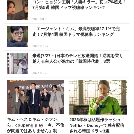
コン・ヒョジン主演「人妻キラー」初回7%超え！
7月第5週 韓国ドラマ視聴率ランキング
2026.08.03
「エージェント・キム」最高視聴率27.1%で完
走！7月第4週 韓国ドラマ視聴率ランキング
2026.07.27
来週(7/27～)日本のテレビ放送開始！逆境を乗り
越える主人公が魅力の「韓国時代劇」3選
2026.07.23
キム・ヘス＆キム・ジフン
2026年秋は話題作ラッシュ！
ら、coupang play「今、不倫
Netflix・Disney+で独占配信
が問題ではありません」制作
される韓国ドラマ3選