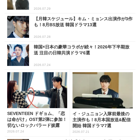
2026.07.29
【月韓スケジュール】キム・ミョンス出演作が3作
も！8月BS放送 韓国ドラマ13選
2026.07.28
韓国×日本の豪華コラボが続々！2026年下半期放
送 注目の日韓共演ドラマ6選
2026.07.24
SEVENTEEN ドギョム、「恋
イ・ジュニョン入隊前最後の
は命がけ」OST第2弾に参加！
主演作も！8月本国放送&配信
切ないロックバラード披露
開始 韓国ドラマ7選
2026.07.24
2026.07.21