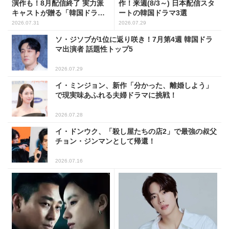
演作も！8月配信終了 実力派
作！来週(8/3～) 日本配信スタ
キャストが贈る「韓国ドラ
ートの韓国ドラマ3選
マ」5選
2026.07.31
2026.07.29
ソ・ジソブが1位に返り咲き！7月第4週 韓国ドラ
マ出演者 話題性トップ5
2026.07.29
イ・ミンジョン、新作「分かった、離婚しよう」
で現実味あふれる夫婦ドラマに挑戦！
2026.07.28
イ・ドンウク、「殺し屋たちの店2」で最強の叔父
チョン・ジンマンとして帰還！
2026.07.16