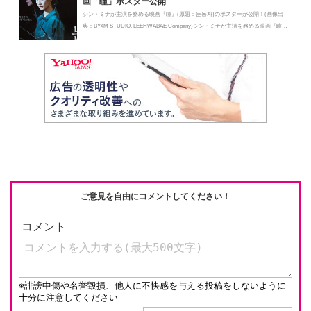
画「瞳」ポスター公開
シン・ミナが主演を務める映画『瞳』(原題：눈동자)のポスターが公開！(画像出
典：BY4M STUDIO, LEEHWABAE Company)シン・ミナが主演を務める映画『瞳』
(原...
ご意見を自由にコメントしてください！