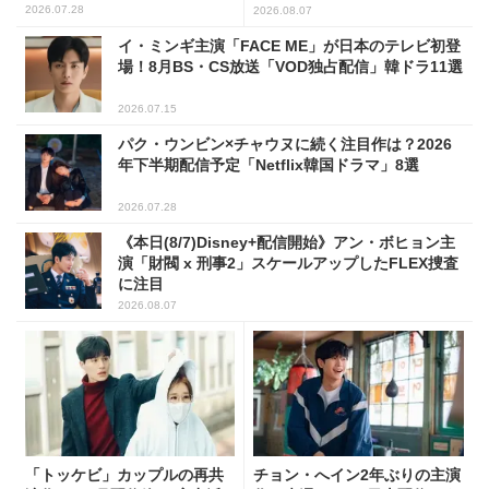
発表会に出席！(PHOTO15枚)
2026.07.28
2026.08.07
イ・ミンギ主演「FACE ME」が日本のテレビ初登
場！8月BS・CS放送「VOD独占配信」韓ドラ11選
2026.07.15
パク・ウンビン×チャウヌに続く注目作は？2026
年下半期配信予定「Netflix韓国ドラマ」8選
2026.07.28
《本日(8/7)Disney+配信開始》アン・ボヒョン主
演「財閥 x 刑事2」スケールアップしたFLEX捜査
に注目
2026.08.07
「トッケビ」カップルの再共
チョン・へイン2年ぶりの主演