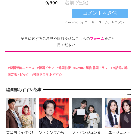
記事に関するご意見や情報提供はこちらの
フォーム
をご利
用ください。
韓国芸能ニュース
韓国ドラマ
韓国俳優
Netflix 配信 韓国ドラマ
今話題の韓
国芸能トピック
韓国ドラマ おすすめ
編集部おすすめ記事
実は同じ制作会社
ソ・ジソブから
ソ・ガンジュン＆
「エージェント・