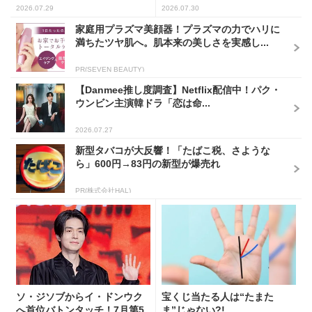
2026.07.29
2026.07.30
家庭用プラズマ美顔器！プラズマの力でハリに
満ちたツヤ肌へ。肌本来の美しさを実感し...
PR(SEVEN BEAUTY)
【Danmee推し度調査】Netflix配信中！パク・
ウンビン主演韓ドラ「恋は命...
2026.07.27
新型タバコが大反響！「たばこ税、さような
ら」600円→83円の新型が爆売れ
PR(株式会社HAL)
ソ・ジソブからイ・ドンウク
宝くじ当たる人は“たまた
へ首位バトンタッチ！7月第5
ま”じゃない?!