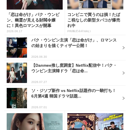
「恋は命がけ」パク・ウンビ
コンビニで買うのは損！たば
ン、幽霊が見える財閥令嬢
こ税なしの新型タバコが爆売
に！異色ロマンスが開幕
れ中
2026.06.17
PR(株式会社HAL)
パク・ウンビン主演「恋は命がけ」、ロマンス
の始まりを描くティザー公開！
2026.06.30
【Danmee推し度調査】Netflix配信中！パク・
ウンビン主演韓ドラ「恋は命...
2026.07.27
ソ・ジソブ新作 vs Netflix話題作の一騎打ち！
6月第4週 韓国ドラマ話題...
2026.07.01