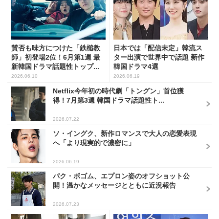
賛否も味方につけた「鉄槌教
日本では「配信未定」韓流ス
師」初登場2位！6月第1週 最
ター出演で世界中で話題 新作
新韓国ドラマ話題性トップ...
韓国ドラマ4選
2026.06.10
2026.06.19
Netflix今年初の時代劇「トングン」首位獲
得！7月第3週 韓国ドラマ話題性ト...
2026.07.22
ソ・イングク、新作ロマンスで大人の恋愛表現
へ「より現実的で濃密に」
2026.06.19
パク・ボゴム、エプロン姿のオフショット公
開！温かなメッセージとともに近況報告
2026.07.23