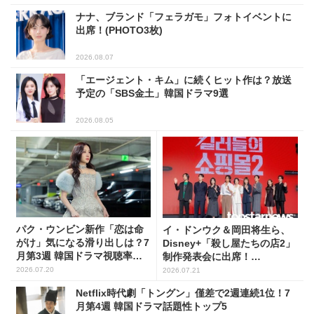
ナナ、ブランド「フェラガモ」フォトイベントに
出席！(PHOTO3枚)
2026.08.07
「エージェント・キム」に続くヒット作は？放送
予定の「SBS金土」韓国ドラマ9選
2026.08.05
パク・ウンビン新作「恋は命
イ・ドンウク＆岡田将生ら、
がけ」気になる滑り出しは？7
Disney+「殺し屋たちの店2」
月第3週 韓国ドラマ視聴率ラ
制作発表会に出席！
ンキング
(PHOTO41枚)
2026.07.20
2026.07.21
Netflix時代劇「トングン」僅差で2週連続1位！7
月第4週 韓国ドラマ話題性トップ5