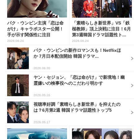
パク・ウンビン主演「恋は命
「素晴らしき新世界」VS「鉄
がけ」キャラポスター公開！
槌教師」頂上決戦に注目！6月
手が示す関係性に注目
第3週韓国ドラマ話題性ト...
2026.06.24
2026.06.24
パク・ウンビンの新作ロマンスも！Netflixほ
か 7月日本配信開始 韓国ドラマ...
2026.06.30
ヤン・セジョン、「恋は命がけ」で新境地！幽
霊嫌いの検事役へのこだわり明かす
2026.06.26
視聴率好調「素晴らしき新世界」を抑えたの
は？6月第2週 韓国ドラマ話題性トップ5
2026.06.17