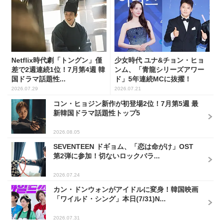
Netflix時代劇「トングン」僅
少女時代 ユナ&チョン・ヒョ
差で2週連続1位！7月第4週 韓
ンム、「青龍シリーズアワー
国ドラマ話題性...
ド」5年連続MCに抜擢！
2026.07.29
2026.07.21
コン・ヒョジン新作が初登場2位！7月第5週 最
新韓国ドラマ話題性トップ5
2026.08.05
SEVENTEEN ドギョム、「恋は命がけ」OST
第2弾に参加！切ないロックバラ...
2026.07.24
カン・ドンウォンがアイドルに変身！韓国映画
「ワイルド・シング」本日(7/31)N...
2026.07.31