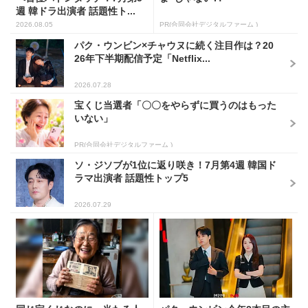
週 韓ドラ出演者 話題性ト...
2026.08.05
PR(合同会社デジタルファーム )
パク・ウンビン×チャウヌに続く注目作は？20
26年下半期配信予定「Netflix...
2026.07.28
宝くじ当選者「〇〇をやらずに買うのはもった
いない」
PR(合同会社デジタルファーム )
ソ・ジソブが1位に返り咲き！7月第4週 韓国ド
ラマ出演者 話題性トップ5
2026.07.29