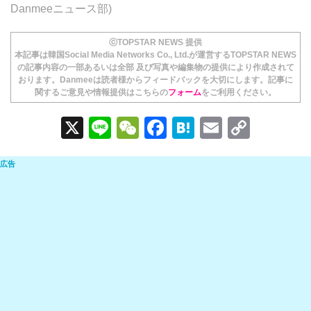
Danmeeニュース部)
ⓒTOPSTAR NEWS 提供
本記事は韓国Social Media Networks Co., Ltd.が運営するTOPSTAR NEWS
の記事内容の一部あるいは全部 及び写真や編集物の提供により作成されて
おります。Danmeeは読者様からフィードバックを大切にします。記事に
関するご意見や情報提供はこちらの
フォーム
をご利用ください。
X
Li
W
F
H
E
C
n
e
a
at
m
o
e
C
c
e
ail
p
h
e
n
y
at
b
a
Li
o
n
o
k
k