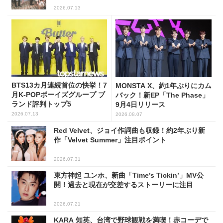
2026.07.13
BTS13カ月連続首位の快挙！7
MONSTA X、約1年ぶりにカム
月K-POPボーイズグループ ブ
バック！新EP「The Phase」
ランド評判トップ5
9月4日リリース
2026.07.13
2026.08.07
Red Velvet、ジョイ作詞曲も収録！約2年ぶり新
作「Velvet Summer」注目ポイント
2026.07.31
東方神起 ユンホ、新曲「Time’s Tickin’」MV公
開！過去と現在が交差するストーリーに注目
2026.07.21
KARA 知英、台湾で野球観戦を満喫！赤コーデで