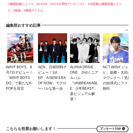
韓国芸能ニュース
K-POP
K-POP男性アーティスト
今話題の韓国芸能トピッ
ク
新曲
韓国アイドル
編集部おすすめ記事
WAYF BOYS、8
AEN、日韓同時デ
ALPHA DRIVE
NCT WISH ジェ
月7日デビュー！
ビュー！1st
ONE、2ndミニア
ヒ、故郷・大邱の
「WAYF BOYS
EP「A NEW ERA
ルバム
マウンドへ！笑顔
DO」で新たなK-
OF NOW」でグロ
「UNBREAKABL
の始球式にファン
POPを宣言
ーバルな第一歩
E : 少年BEAST」
熱狂
新ビジュアル解
禁！
こちらも投票お願いします！
アンケートTOP