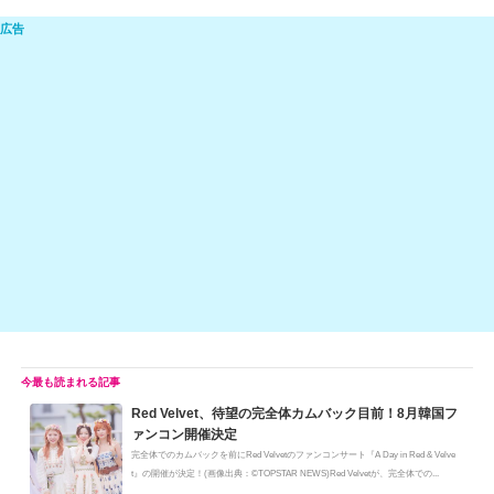
n
e
a
at
m
o
e
C
c
e
ail
p
h
e
n
y
at
b
a
Li
o
n
o
k
k
Red Velvet、待望の完全体カムバック目前！8月韓国フ
ァンコン開催決定
完全体でのカムバックを前にRed Velvetのファンコンサート『A Day in Red & Velve
t』の開催が決定！(画像出典：©TOPSTAR NEWS)Red Velvetが、完全体での...