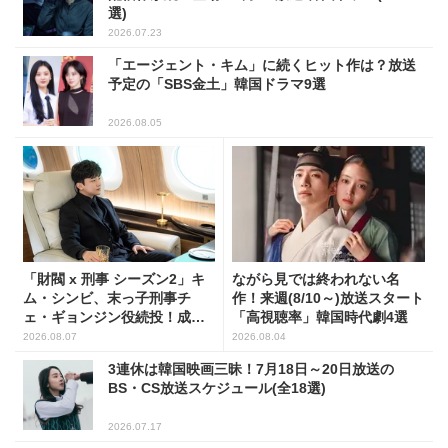
選)
2026.07.23
「エージェント・キム」に続くヒット作は？放送
予定の「SBS金土」韓国ドラマ9選
2026.08.05
「財閥 x 刑事 シーズン2」キ
ながら見では終われない名
ム・シンビ、末っ子刑事チ
作！来週(8/10～)放送スタート
ェ・ギョンジン役続投！成長
「高視聴率」韓国時代劇4選
した姿に注目
2026.08.07
2026.08.04
3連休は韓国映画三昧！7月18日～20日放送の
BS・CS放送スケジュール(全18選)
2026.07.17