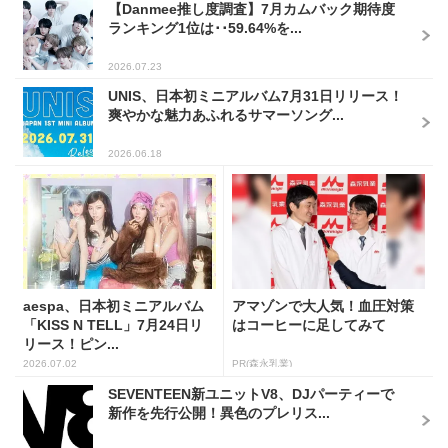
【Danmee推し度調査】7月カムバック期待度
ランキング1位は･･59.64%を...
2026.07.23
UNIS、日本初ミニアルバム7月31日リリース！
爽やかな魅力あふれるサマーソング...
2026.06.18
aespa、日本初ミニアルバム
アマゾンで大人気！血圧対策
「KISS N TELL」7月24日リ
はコーヒーに足してみて
リース！ピン...
2026.07.02
PR(森永乳業)
SEVENTEEN新ユニットV8、DJパーティーで
新作を先行公開！異色のプレリス...