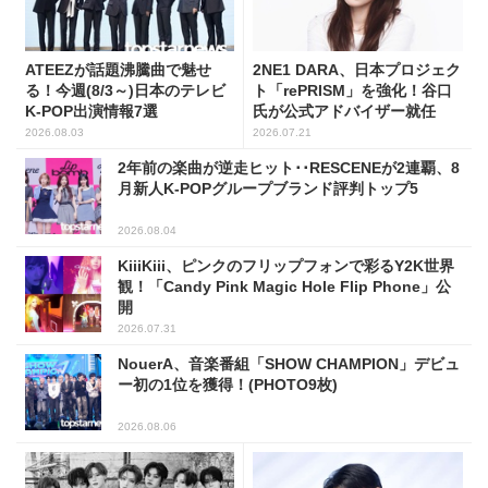
ATEEZが話題沸騰曲で魅せ
2NE1 DARA、日本プロジェク
る！今週(8/3～)日本のテレビ
ト「rePRISM」を強化！谷口
K-POP出演情報7選
氏が公式アドバイザー就任
2026.08.03
2026.07.21
2年前の楽曲が逆走ヒット･･RESCENEが2連覇、8
月新人K-POPグループブランド評判トップ5
2026.08.04
KiiiKiii、ピンクのフリップフォンで彩るY2K世界
観！「Candy Pink Magic Hole Flip Phone」公
開
2026.07.31
NouerA、音楽番組「SHOW CHAMPION」デビュ
ー初の1位を獲得！(PHOTO9枚)
2026.08.06