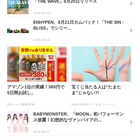
「THE WAVE」8月20日リリース
2026.08.03
ENHYPEN、8月21日カムバック！「THE SIN :
BLISS」でシリー...
2026.06.19
アマゾン1位の実績！380円で
宝くじ当たる人は“たまた
5日間お試し。
ま”じゃない?!
PR(ハーブ健康本舗)
PR(合同会社デジタルファーム )
BABYMONSTER、「MOON」初パフォーマン
ス披露！幻想的なヴァンパイアの...
2026.08.07