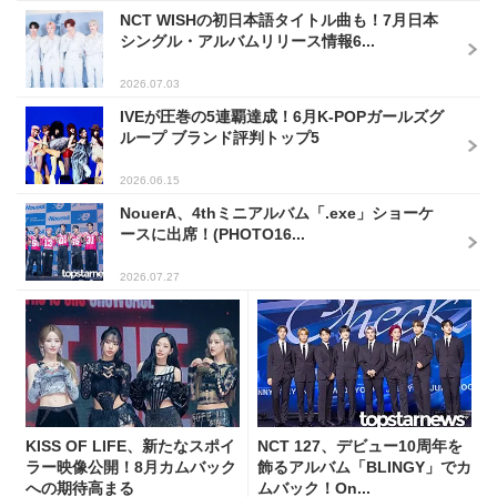
NCT WISHの初日本語タイトル曲も！7月日本
シングル・アルバムリリース情報6...
2026.07.03
IVEが圧巻の5連覇達成！6月K-POPガールズグ
ループ ブランド評判トップ5
2026.06.15
NouerA、4thミニアルバム「.exe」ショーケ
ースに出席！(PHOTO16...
2026.07.27
KISS OF LIFE、新たなスポイ
NCT 127、デビュー10周年を
ラー映像公開！8月カムバック
飾るアルバム「BLINGY」でカ
への期待高まる
ムバック！On...