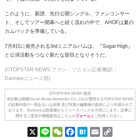
このように、新譜、先行公開シングル、ファンコンサー
ト、そしてツアー開幕へと続く流れの中で、AHOFは夏の
カムバックを準備している。
7月8日に発売される3rdミニアルバムは、『Sugar High』
と公演活動をつなぐ新たな節目となりそうだ。
(©TOPSTAR NEWS ファン・ソニョン記者/翻訳：
Danmeeニュース部)
ⓒTOPSTAR NEWS 提供
本記事は韓国Social Media Networks Co., Ltd.が運営するTOPSTAR NEWS
の記事内容の一部あるいは全部 及び写真や編集物の提供により作成されて
おります。Danmeeは読者様からフィードバックを大切にします。記事に
関するご意見や情報提供はこちらの
フォーム
をご利用ください。
X
Li
W
F
H
E
C