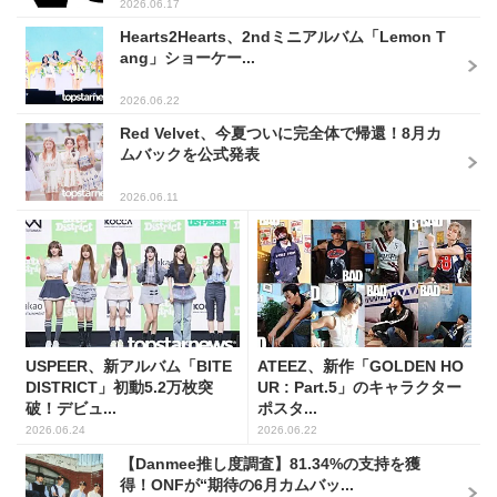
2026.06.17
Hearts2Hearts、2ndミニアルバム「Lemon T
ang」ショーケー...
2026.06.22
Red Velvet、今夏ついに完全体で帰還！8月カ
ムバックを公式発表
2026.06.11
USPEER、新アルバム「BITE
ATEEZ、新作「GOLDEN HO
DISTRICT」初動5.2万枚突
UR : Part.5」のキャラクター
破！デビュ...
ポスタ...
2026.06.24
2026.06.22
【Danmee推し度調査】81.34%の支持を獲
得！ONFが“期待の6月カムバッ...