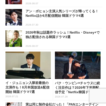
2026.08.07
アン・ボヒョン主演人気シリーズが帰ってくる！
Netflixほか8月配信開始 韓国ドラマ4選
2026.07.30
2026年秋は話題作ラッシュ！Netflix・Disney+で
独占配信される韓国ドラマ3選
2026.08.07
イ・ジュニョン入隊前最後の
パク・ウンビン×チャウヌに続
主演作も！8月本国放送&配信
く注目作は？2026年下半期配
開始 韓国ドラマ7選
信予定「Netflix韓国ドラマ」8
選
2026.07.21
2026.07.28
実は同じ制作会社だった！「PANエンターテイン