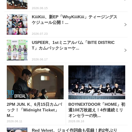
2026.06.15
KiiiKiii、新EP「WhyKiiiKiii」ティージングス
ケジュール公開！...
2026.07.23
USPEER、1stミニアルバム「BITE DISTRIC
T」カムバックショーケ...
2026.06.17
2PM JUN. K、6月15日カムバ
BOYNEXTDOOR「HOME」初
ック！「Midnight Ticket」
週108万枚超え！4作連続ミリ
M...
オンセラーの快...
2026.06.11
2026.06.16
Red Velvet、ジョイ作詞曲も収録！約2年ぶり