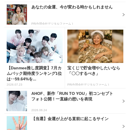
あなたの金運、今が変わる時かもしれません
PR(合同会社デジタルファーム )
【Danmee推し度調査】7月カ
宝くじで貯金増やしたいなら
ムバック期待度ランキング1位
「〇〇するべき」
は･･59.64%を...
2026.07.23
PR(合同会社デジタルファーム )
AHOF、新作「RUN TO YOU」初コンセプト
フォト公開！一直線の想いを表現
2026.06.24
【当選】金運が上がる直前に起こるサイン