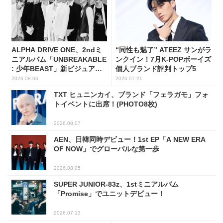
ALPHA DRIVE ONE、2ndミ
“同性も魅了” ATEEZ サンがラ
ニアルバム「UNBREAKABLE
ンクイン！7月K-POPボーイズ
: 少年BEAST」新ビジュアル
個人ブランド評判トップ5
解禁！
2026.08.06
2026.07.21
TXT ヒュニンカイ、ブランド「フェラガモ」フォ
トイベントに出席！(PHOTO8枚)
2026.08.07
AEN、日韓同時デビュー！1st EP「A NEW ERA
OF NOW」でグローバルな第一歩
2026.08.05
SUPER JUNIOR-83z、1stミニアルバム
「Promise」でユニットデビュー！
2026.07.13