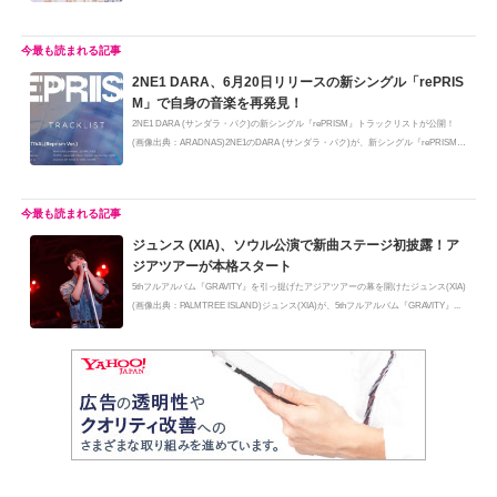
2NE1 DARA、6月20日リリースの新シングル「rePRIS
M」で自身の音楽を再発見！
2NE1 DARA (サンダラ・パク)の新シングル『rePRISM』トラックリストが公開！
(画像出典：ARADNAS)2NE1のDARA (サンダラ・パク)が、新シングル『rePRISM』
を通...
ジュンス (XIA)、ソウル公演で新曲ステージ初披露！ア
ジアツアーが本格スタート
5thフルアルバム『GRAVITY』を引っ提げたアジアツアーの幕を開けたジュンス(XIA)
(画像出典：PALMTREE ISLAND)ジュンス(XIA)が、5thフルアルバム『GRAVITY』...