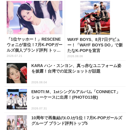
「1位ヤッホー！」RESCENE
WAYF BOYS、8月7日デビュ
ウォニが首位！7月K-POPガー
ー！「WAYF BOYS DO」で新
ルズ個人ブランド評判 トップ
たなK-POPを宣言
5
2026.07.21
2026.08.06
KARA ハン・スンヨン、真っ赤なユニフォーム姿
を披露！台湾での近況ショットが話題
2026.08.04
EMOTI:M、1stシングルアルバム「CONNECT」
ショーケースに出席！(PHOTO13枚)
2026.07.31
10周年で再集結のI.O.Iが1位！7月K-POPガールズ
グループ ブランド評判トップ5