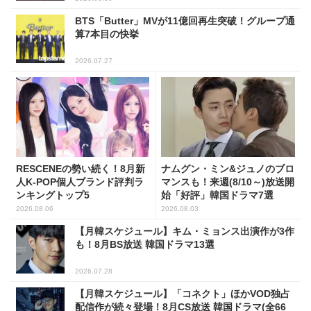
BTS「Butter」MVが11億回再生突破！グループ通
算7本目の快挙
2026.07.27
RESCENEの勢い続く！8月新
ナムグン・ミン&ジュノのブロ
人K-POP個人ブランド評判ラ
マンスも！来週(8/10～)放送開
ンキングトップ5
始「好評」韓国ドラマ7選
2026.08.06
2026.08.03
【月韓スケジュール】キム・ミョンス出演作が3作
も！8月BS放送 韓国ドラマ13選
2026.07.28
【月韓スケジュール】「コネクト」ほかVOD独占
配信作が続々登場！8月CS放送 韓国ドラマ(全66