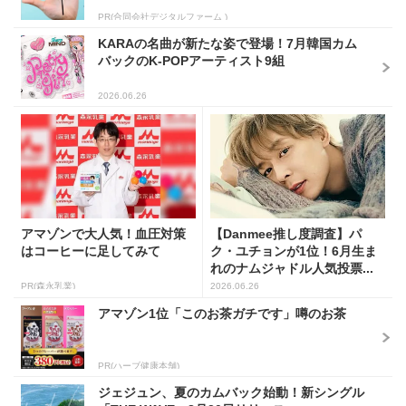
PR(合同会社デジタルファーム )
KARAの名曲が新たな姿で登場！7月韓国カム
バックのK-POPアーティスト9組
2026.06.26
アマゾンで大人気！血圧対策
【Danmee推し度調査】パ
はコーヒーに足してみて
ク・ユチョンが1位！6月生ま
れのナムジャドル人気投票...
PR(森永乳業)
2026.06.26
アマゾン1位「このお茶ガチです」噂のお茶
PR(ハーブ健康本舗)
ジェジュン、夏のカムバック始動！新シングル