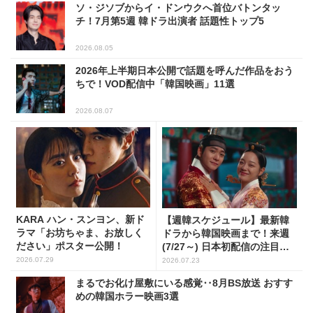
ソ・ジソブからイ・ドンウクへ首位バトンタッ
チ！7月第5週 韓ドラ出演者 話題性トップ5
2026.08.05
2026年上半期日本公開で話題を呼んだ作品をおう
ちで！VOD配信中「韓国映画」11選
2026.08.07
KARA ハン・スンヨン、新ド
【週韓スケジュール】最新韓
ラマ「お坊ちゃま、お放しく
ドラから韓国映画まで！来週
ださい」ポスター公開！
(7/27～) 日本初配信の注目作3
選
2026.07.29
2026.07.23
まるでお化け屋敷にいる感覚‥8月BS放送 おすす
めの韓国ホラー映画3選