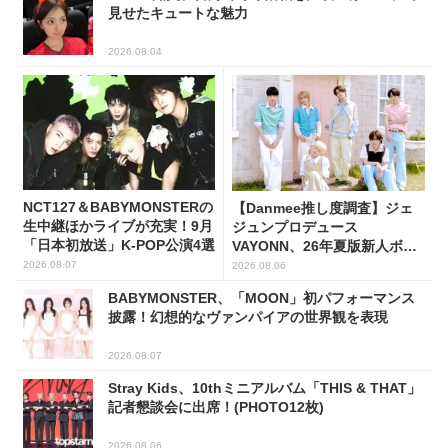
見せたキュートな魅力
2026.08.04
NCT127＆BABYMONSTERの
【Danmee推し度調査】ジェ
生中継ほかライブが充実！9月
ジュンプロデュース
「日本初放送」K-POP公演4選
VAYONN、26年夏版新人ボー
イズグループ人気No.1に
2026.08.07
2026.08.06
BABYMONSTER、「MOON」初パフォーマンス
披露！幻想的なヴァンパイアの世界観を表現
2026.08.07
Stray Kids、10thミニアルバム「THIS & THAT」
記者懇談会に出席！(PHOTO12枚)
2026.08.06