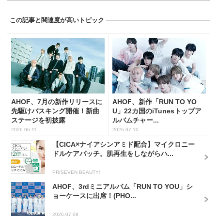
この記事と関連度が高いトピック
AHOF、7月の新作リリースに
AHOF、新作「RUN TO YO
先駆けバスキング開催！新曲
U」22カ国のiTunesトップア
ステージを初披露
ルバムチャー...
2026.06.11
2026.07.10
【CICA×ナイアシンアミド配合】マイクロニー
ドルケアパッチ。肌再生をしながらハ...
PR(SEVEN BEAUTY)
AHOF、3rdミニアルバム「RUN TO YOU」シ
ョーケースに出席！(PHO...
2026.07.08