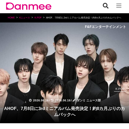
HOME
Kニュース
K-POP
AHOF、7月8日に3rdミニアルバム発売決定！約8カ月ぶりのカムバックへ
F&Fエンターテインメント
K-POP
2026.06.16
/
2026.06.16
/
ダンミ ニュース部
AHOF、7月8日に3rdミニアルバム発売決定！約8カ月ぶりのカ
ムバックへ