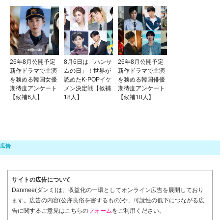
26年8月公開予定
8月6日は「ハンサ
26年8月公開予定
新作ドラマで主演
ムの日」！世界が
新作ドラマで主演
を務める韓国女優
認めたK-POPイケ
を務める韓国俳優
期待度アンケート
メン決定戦【候補
期待度アンケート
【候補6人】
18人】
【候補10人】
サイトの広告について
Danmee(ダンミ)は、収益化の一環としてオンライン広告を展開しており
ます。広告の内容(公序良俗を害するもの)や、可読性の低下につながる広
告に関するご意見はこちらの
フォーム
をご利用ください。