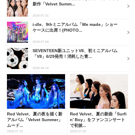
新作「Velvet Summ...
2026.07.31
i-dle、9thミニアルバム「We made」ショー
ケースに出席！(PHOTO...
2026.07.06
SEVENTEEN新ユニットV8、初ミニアルバム
「V8」6/29発売！消耗した青...
2026.06.16
Red Velvet、夏の夜を描く新
Red Velvet、夏の新曲「Surfi
アルバム「Velvet Summer」
n’ Boy」をファンコンサート
ムード...
で初披...
2026.07.22
2026.07.29