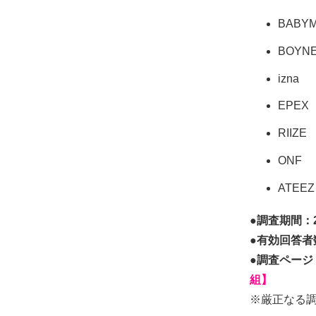
BABY
BOYN
izna
EPEX
RIIZE
ONF
ATEEZ
●調査期間：2
●有効回答者数
●調査ページ
組】
※厳正なる