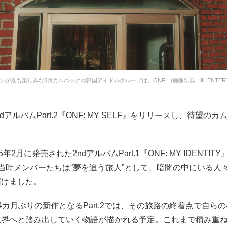
ァンが最も楽しみな6月カムバックの韓国アイドルグループは、ONF！(画像出典：KI ENTERTA
ndアルバムPart.2『ONF: MY SELF』をリリースし、待望の
5年2月に発売された2ndアルバムPart.1『ONF: MY IDENTI
当時メンバーたちは“夢を追う旅人”として、暗闇の中にいる人
届けました。
4カ月ぶりの新作となるPart.2では、その旅路の終着点で自ら
世界へと踏み出していく物語が描かれる予定。これまで積み重