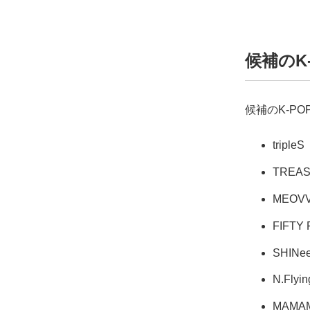
候補のK
候補のK-P
tripleS
TREA
MEOV
FIFTY 
SHINe
N.Flyin
MAMA