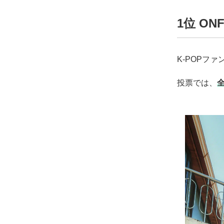
1位 ON
K-POPフ
投票では、
全