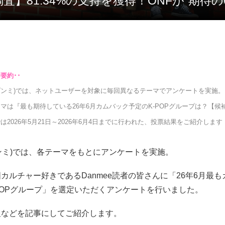
し度調査】81.34%の支持を獲得！ONFが“期待
e(ダンミ)では、ネットユーザーを対象に毎回異なるテーマでアンケートを実施。
マは『最も期待している26年6月カムバック予定のK-POPグループは？【候補
は2026年5月21日～2026年6月4日までに行われた、投票結果をご紹介します
(ダンミ)では、各テーマをもとにアンケートを実施。
カルチャー好きであるDanmee読者の皆さんに「26年6月最
POPグループ」を選定いただくアンケートを行いました。
報などを記事にしてご紹介します。