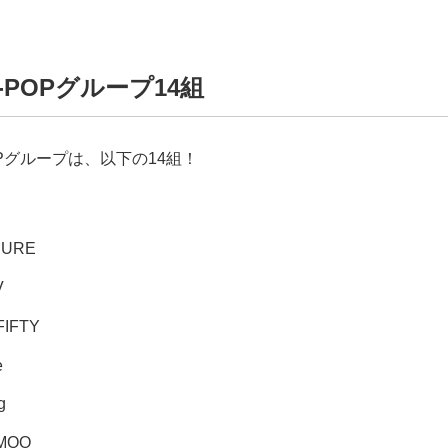
-POPグループ14組
OPグループは、以下の14組！
SURE
V
FIFTY
e
g
MOO