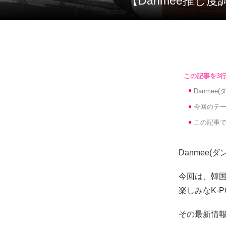
【Danmee推
Danme
今回のテー
この記事で
Danmee
今回は、韓国
楽しみなK-
その最新情