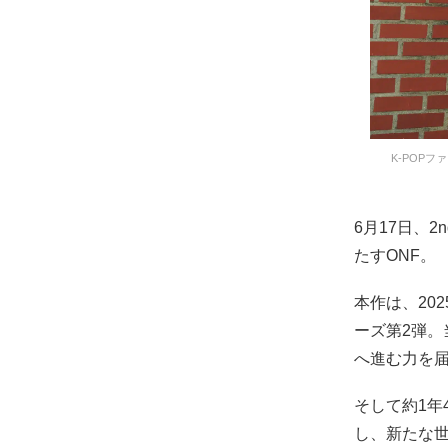
K-POPフ
6月17日、2
たすONF。
本作は、202
ーズ第2弾。
へ進む力を
そして約1年
し、新たな