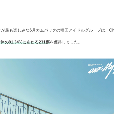
F
ァンが最も楽しみな6月カムバックの韓国アイドルグループは、O
体の81.34%にあたる231票
を獲得しました。