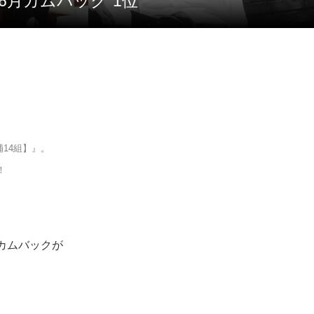
の6月カムバック”1位
14組】』。
！
もカムバックが