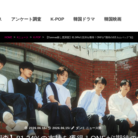
ス
アンケート調査
K-POP
韓国ドラマ
韓国映画
HOME
Kニュース
K-POP
【Danmee推し度調査】81.34%の支持を獲得！ONFが“期待の6月カムバック”1位
2026.06.15
/
2026.06.15
/
ダンミ ニュース部