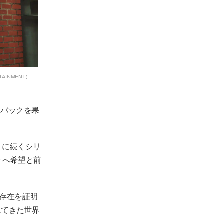
INMENT)
カムバックを果
TY』に続くシリ
々へ希望と前
の存在を証明
ねてきた世界