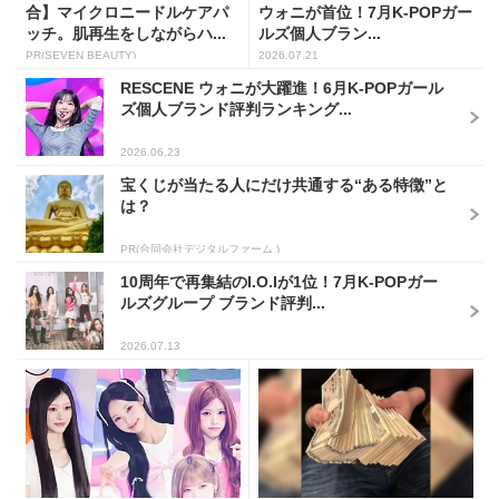
合】マイクロニードルケアパ
ウォニが首位！7月K-POPガー
ッチ。肌再生をしながらハ...
ルズ個人ブラン...
PR(SEVEN BEAUTY)
2026.07.21
RESCENE ウォニが大躍進！6月K-POPガール
ズ個人ブランド評判ランキング...
2026.06.23
宝くじが当たる人にだけ共通する“ある特徴”と
は？
PR(合同会社デジタルファーム )
10周年で再集結のI.O.Iが1位！7月K-POPガー
ルズグループ ブランド評判...
2026.07.13