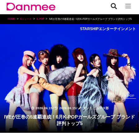
HOME
Kニュース
K-POP
IVEが圧巻の5連覇達成！6月K-POPガールズグループ ブランド評判トップ5
STARSHIPエンターテインメント
K-POP
2026.06.15
/
2026.06.15
/
ダンミ ニュース部
IVEが圧巻の5連覇達成！6月K-POPガールズグループ ブランド
評判トップ5