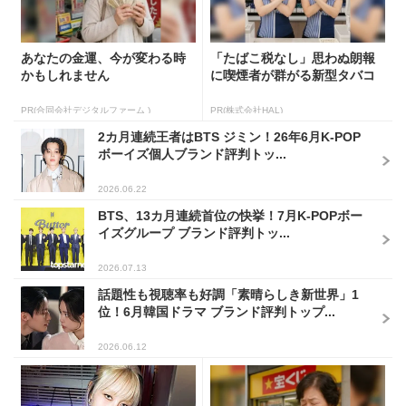
あなたの金運、今が変わる時
「たばこ税なし」思わぬ朗報
かもしれません
に喫煙者が群がる新型タバコ
PR(合同会社デジタルファーム )
PR(株式会社HAL)
2カ月連続王者はBTS ジミン！26年6月K-POP
ボーイズ個人ブランド評判トッ...
2026.06.22
BTS、13カ月連続首位の快挙！7月K-POPボー
イズグループ ブランド評判トッ...
2026.07.13
話題性も視聴率も好調「素晴らしき新世界」1
位！6月韓国ドラマ ブランド評判トップ...
2026.06.12