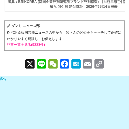
出典：BRIKOREA (韓国企業評判研究所ブランド評判指数)「[브랜드평판] 걸그룹
월 빅데이터 분석결과」2026年6月14日発表
ダンミ ニュース部
K-POP＆韓国芸能ニュースの中から、皆さんの関心をキャッチして正確に
わかりやすく翻訳し、お伝えします！
記事一覧を見る(9223件)
X
Li
W
F
H
E
C
n
e
a
at
m
o
e
C
c
e
ail
p
h
e
n
y
at
b
a
Li
o
n
o
k
k