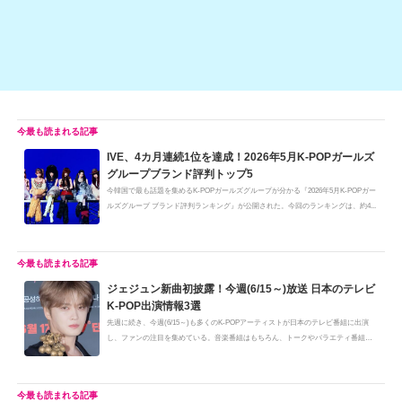
IVE、4カ月連続1位を達成！2026年5月K-POPガールズ
グループブランド評判トップ5
今韓国で最も話題を集めるK-POPガールズグループが分かる『2026年5月K-POPガー
ルズグループ ブランド評判ランキング』が公開された。今回のランキングは、約4...
ジェジュン新曲初披露！今週(6/15～)放送 日本のテレビ
K-POP出演情報3選
先週に続き、今週(6/15～)も多くのK-POPアーティストが日本のテレビ番組に出演
し、ファンの注目を集めている。音楽番組はもちろん、トークやバラエティ番組
な...