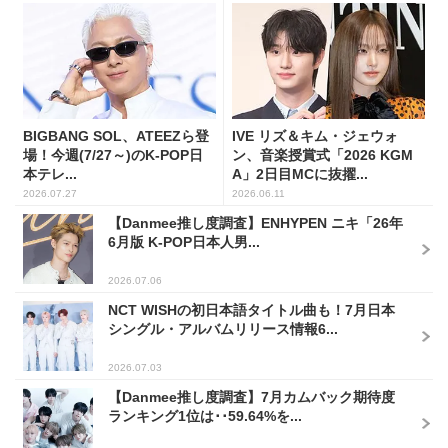
BIGBANG SOL、ATEEZら登
IVE リズ＆キム・ジェウォ
場！今週(7/27～)のK-POP日
ン、音楽授賞式「2026 KGM
本テレ...
A」2日目MCに抜擢...
2026.07.27
2026.06.11
【Danmee推し度調査】ENHYPEN ニキ「26年
6月版 K-POP日本人男...
2026.07.06
NCT WISHの初日本語タイトル曲も！7月日本
シングル・アルバムリリース情報6...
2026.07.03
【Danmee推し度調査】7月カムバック期待度
ランキング1位は･･59.64%を...