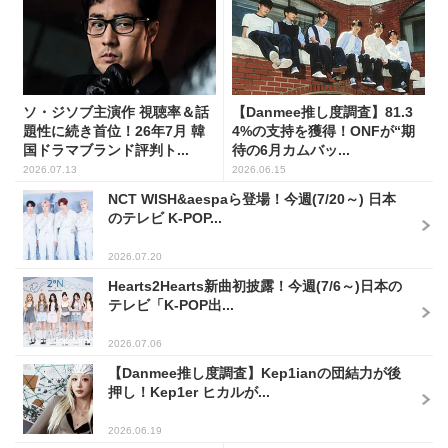
ソ・ジソブ主演作 視聴率＆話
【Danmee推し度調査】81.3
題性に続き首位！26年7月 韓
4%の支持を獲得！ONFが“期
国ドラマブランド評判ト...
待の6月カムバッ...
2026.07.13
2026.06.15
NCT WISH&aespaら登場！今週(7/20～) 日本
のテレビ K-POP...
2026.07.20
Hearts2Hearts新曲初披露！今週(7/6～)日本の
テレビ「K-POP出...
2026.07.06
【Danmee推し度調査】Kep1ianの団結力が後
押し！Kep1er ヒカルが...
2026.06.19