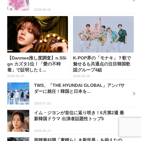
2026.06.26
【Danmee推し度調査】n.SSi
K-POP界の「モナキ」？歌で
gn カズタ1位！「愛の不時
魅せるも共通点の注目韓国歌
着」で証明したミ...
謡グループ4組
2026.06.25
2026.06.18
TWS、「THE HYUNDAI GLOBAL」アンバサ
ダーに就任！韓国と日本を...
2026.07.02
イム・ジヨンが首位に返り咲き！6月第2週 最
新韓国ドラマ 出演者話題性トップ5
2026.06.17
視聴率好調「素晴らしき新世界」を抑えたの