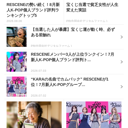
RESCENEの勢い続く！8月新
宝くじ当選で貧乏女性が人生
人K-POP個人ブランド評判ラ
変えた実話
ンキングトップ5
2026.08.06
PR(合同会社デジタルファーム )
【当選した人が暴露】宝くじ運が動く時、必ず
ある前触れ
PR(合同会社デジタルファーム )
RESCENEメンバー3人が上位ランクイン！7月
新人K-POP個人ブランド評判ト...
2026.07.03
“KARAの名曲でカムバック” RESCENEが1
位！7月新人K-POPグループ...
2026.07.02