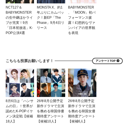
NCT127＆
MONSTA X、約1
BABYMONSTER
BABYMONSTER
年ぶりにカムバッ
、「MOON」初パ
の生中継ほかライ
ク！新EP「The
フォーマンス披
ブが充実！9月
Phase」9月4日リ
露！幻想的なヴァ
「日本初放送」K-
リース
ンパイアの世界観
POP公演4選
を表現
こちらも投票お願いします！
アンケートTOP
8月6日は「ハンサ
26年8月公開予定
26年8月公開予定
ムの日」！世界が
新作ドラマで主演
新作ドラマで主演
認めたK-POPイケ
を務める韓国俳優
を務める韓国女優
メン決定戦【候補
期待度アンケート
期待度アンケート
18人】
【候補10人】
【候補6人】