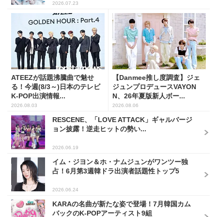
2026.07.23
ATEEZが話題沸騰曲で魅せ
【Danmee推し度調査】ジェ
る！今週(8/3～)日本のテレビ
ジュンプロデュースVAYON
K-POP出演情報...
N、26年夏版新人ボー...
2026.08.03
2026.08.06
RESCENE、「LOVE ATTACK」ギャルバージ
ョン披露！逆走ヒットの勢い...
2026.06.19
イム・ジヨン＆ホ・ナムジュンがワンツー独
占！6月第3週韓ドラ出演者話題性トップ5
2026.06.24
KARAの名曲が新たな姿で登場！7月韓国カム
バックのK-POPアーティスト9組