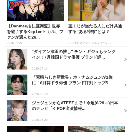
【Danmee推し度調査】世界
宝くじが当たる人にだけ共通
を魅了するKep1er ヒカル、フ
する“ある特徴”とは？
ァンが選んだ26...
2026.07.22
PR(合同会社デジタルファーム )
“ダイアン津田の推し” チン・ギジュもランク
イン！7月韓国ドラマ俳優 ブランド評...
2026.07.14
「素晴らしき新世界」ホ・ナムジュンが1位
に！6月韓ドラ俳優 ブランド評判トップ5
2026.06.18
ジェジュンからATEEZまで！今週(6/29～)日本
のテレビ「K-POP出演情報...
2026.06.29