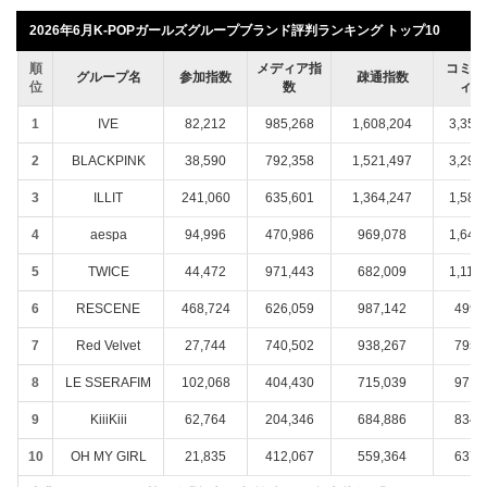
2026年6月K-POPガールズグループブランド評判ランキング トップ10
順
メディア指
コミュ
グループ名
参加指数
疎通指数
位
数
ィ指
1
IVE
82,212
985,268
1,608,204
3,350
2
BLACKPINK
38,590
792,358
1,521,497
3,298
3
ILLIT
241,060
635,601
1,364,247
1,589
4
aespa
94,996
470,986
969,078
1,642
5
TWICE
44,472
971,443
682,009
1,114
6
RESCENE
468,724
626,059
987,142
499,
7
Red Velvet
27,744
740,502
938,267
795,
8
LE SSERAFIM
102,068
404,430
715,039
971,
9
KiiiKiii
62,764
204,346
684,886
834,
10
OH MY GIRL
21,835
412,067
559,364
637,