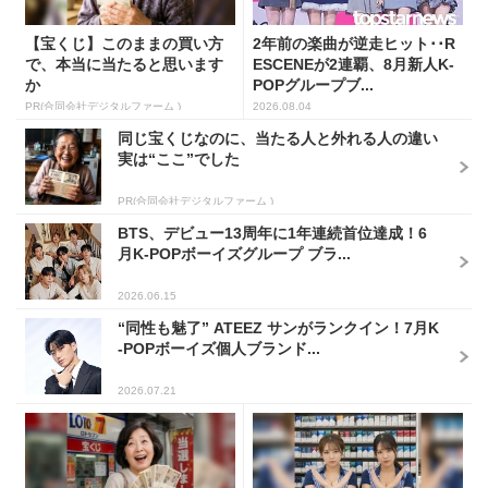
【宝くじ】このままの買い方
2年前の楽曲が逆走ヒット･･R
で、本当に当たると思います
ESCENEが2連覇、8月新人K-
か
POPグループブ...
PR(合同会社デジタルファーム )
2026.08.04
同じ宝くじなのに、当たる人と外れる人の違い
実は“ここ”でした
PR(合同会社デジタルファーム )
BTS、デビュー13周年に1年連続首位達成！6
月K-POPボーイズグループ ブラ...
2026.06.15
“同性も魅了” ATEEZ サンがランクイン！7月K
-POPボーイズ個人ブランド...
2026.07.21