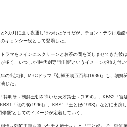
んと3カ月に渡り夜通し行われたそうだが、チョン・テウは過酷
ものキョンシー役として登場した。
にドラマをメインにスクリーンとお茶の間を楽しませてきた彼
が多く、いつしか“時代劇専門俳優”というイメージが植え付い
年の出演作、MBCドラマ『朝鮮王朝五百年(1989)』も、朝鮮
を演じた。
2『韓明澮～朝鮮王朝を導いた天才策士～(1994)』、KBS2『
』、KBS1『龍の涙(1996)』、KBS1『王と妃(1998)』などに出
門俳優”としてのイメージが定着していく。
韓明澮～朝鮮王朝を導いた天才策士～』と『王と妃』で、朝鮮第