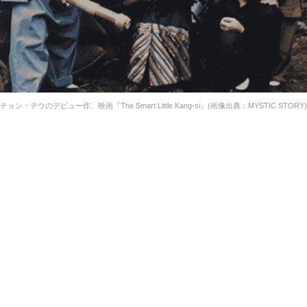
チョン・テウのデビュー作、映画『The Smart Little Kang-si』(画像出典：MYSTIC STORY)