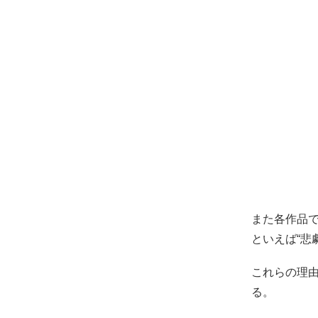
また各作品
といえば“悲
これらの理由
る。