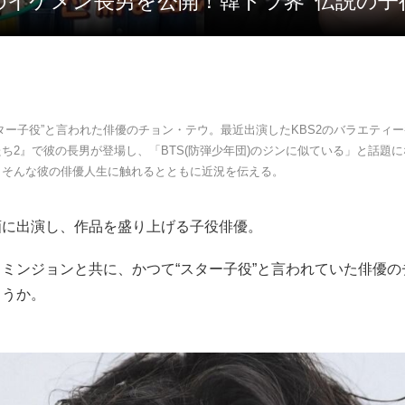
似のイケメン長男を公開！韓ドラ界 ‘伝説の子
ター子役”と言われた俳優のチョン・テウ。最近出演したKBS2のバラエティ
ち2』で彼の長男が登場し、「BTS(防弾少年団)のジンに似ている」と話題
、そんな彼の俳優人生に触れるとともに近況を伝える。
画に出演し、作品を盛り上げる子役俳優。
ミンジョンと共に、かつて“スター子役”と言われていた俳優の
ろうか。