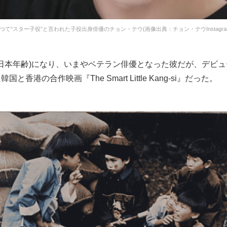
つて“スター子役”と言われた子役出身俳優のチョン・テウ(画像出典：チョン・テウInstagra
(日本年齢)になり、いまやベテラン俳優となった彼だが、デビュー
と香港の合作映画『The Smart Little Kang-si』だった。