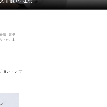
役俳優’の近況
ー番組『家事
になった。本
チョン・テウ