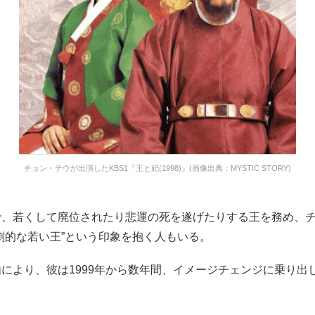
チョン・テウが出演したKBS1『王と妃(1998)』(画像出典：MYSTIC STORY)
で、若くして廃位されたり悲運の死を遂げたりする王を務め、
劇的な若い王”という印象を抱く人もいる。
により、彼は1999年から数年間、イメージチェンジに乗り出