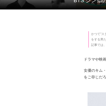
BTS ジン
かつて“ス
をする男た
記事では
ドラマや映
女優のキム・
をご存じだ