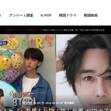
ス
アンケート調査
K-POP
韓国ドラマ
韓国映画
HOME
Kニュース
韓国ドラマ
BTS ジン似のイケメン長男を公開！韓ドラ界 ‘伝説の子役俳優’の近況
2022.06.30
/
2022.06.30
/
西谷瀬里