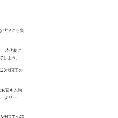
な状況にも負
は、時代劇に
てしまう。
第23代国王の
宮廷女官キム尚
演し、より一
6代国王の端