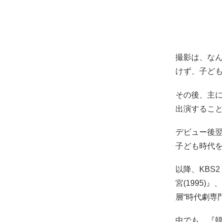
撮影は、な
けず、子ど
その後、主
出演すること
デビュー後翌
子ども時代
以降、KBS
宮(1995)
層“時代劇専
中でも、『