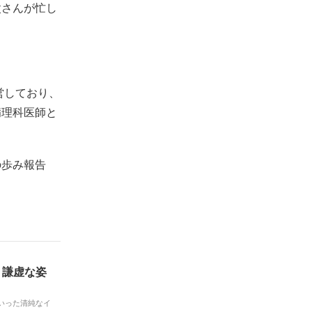
父さんが忙し
営しており、
病理科医師と
の歩み報告
」謙虚な姿
いった清純なイ