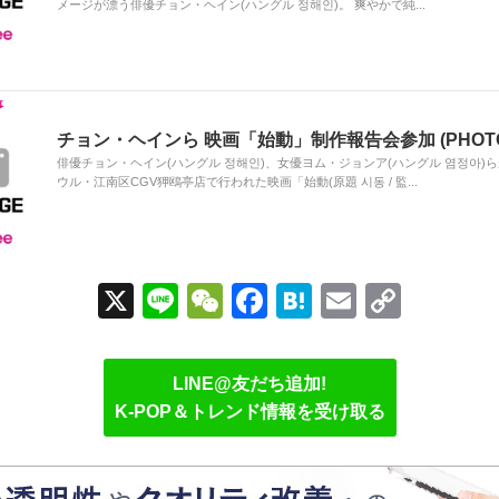
メージが漂う俳優チョン・ヘイン(ハングル 정해인)。 爽やかで純...
チョン・ヘインら 映画「始動」制作報告会参加 (PHOTO 
俳優チョン・ヘイン(ハングル 정해인)、女優ヨム・ジョンア(ハングル 염정아)ら
ウル・江南区CGV狎鴎亭店で行われた映画「始動(原題 시동 / 監...
X
Li
W
F
H
E
C
n
e
a
at
m
o
e
C
c
e
ail
p
LINE@友だち追加!
h
e
n
y
K-POP＆トレンド情報を受け取る
at
b
a
Li
o
n