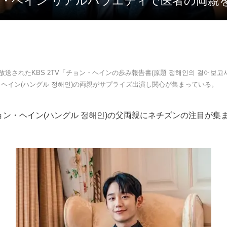
ョン・ヘイン リアルバラエティで医者の両親
に放送されたKBS 2TV「チョン・ヘインの歩み報告書(原題 정해인의 걸어보고
ヘイン(ハングル 정해인)の両親がサプライズ出演し関心が集まっている。
ョン・ヘイン(ハングル 정해인)の父両親にネチズンの注目が集