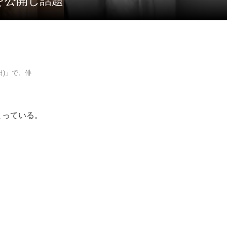
を公開し話題
서)」で、俳
まっている。