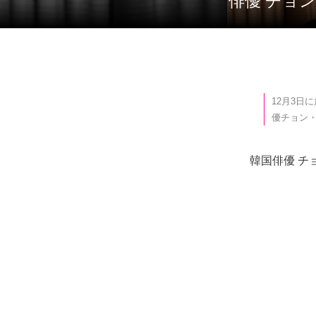
俳優 チ
12月3日
優チョン・
韓国俳優 チ