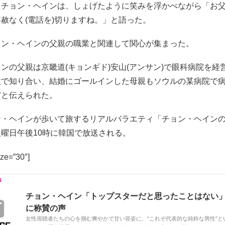
てチョン・ヘインは、しょげたように笑みを浮かべながら「お
赦なく(電話を)切りますね。」と語った。
ョン・ヘインの父親の職業と関連して関心が集まった。
ンの父親は京畿道(キョンギド)安山(アンサン)で眼科病院を経
大で知り合い、結婚にゴールインした母親もソウルの某病院で
だと伝えられた。
ン・ヘインが歩いて旅するリアルバラエティ「チョン・ヘイン
曜日午後10時に韓国で放送される。
ize=”30″]
チョン・ヘイン「トップスターだと思ったことはない
に称賛の声
女性視聴者たちの心を掴む爽やかで甘い容姿に、“これぞ代表的な純粋な男性”と