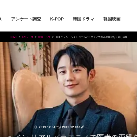
ス
アンケート調査
K-POP
韓国ドラマ
韓国映画
HOME
Kニュース
韓国ドラマ
俳優 チョン・ヘイン リアルバラエティで医者の両親を公開し話題
2019.12.04
/
2019.12.04
/