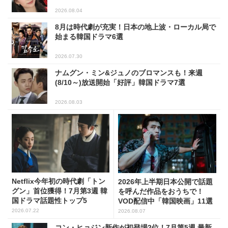
2026.08.04
8月は時代劇が充実！日本の地上波・ローカル局で
始まる韓国ドラマ6選
2026.07.30
ナムグン・ミン&ジュノのブロマンスも！来週
(8/10～)放送開始「好評」韓国ドラマ7選
2026.08.03
Netflix今年初の時代劇「トン
2026年上半期日本公開で話題
グン」首位獲得！7月第3週 韓
を呼んだ作品をおうちで！
国ドラマ話題性トップ5
VOD配信中「韓国映画」11選
2026.07.22
2026.08.07
コン・ヒョジン新作が初登場2位！7月第5週 最新