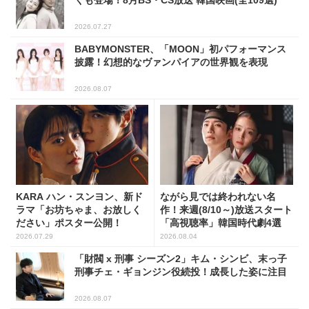
くも登場！8月BS・CS放送 韓国映画(全109選)
2026.07.27
BABYMONSTER、「MOON」初パフォーマンス
披露！幻想的なヴァンパイアの世界観を表現
2026.08.07
KARA ハン・スンヨン、新ド
ながら見では終われない名
ラマ「お坊ちゃま、お放しく
作！来週(8/10～)放送スタート
ださい」ポスター公開！
「高視聴率」韓国時代劇4選
2026.07.29
2026.08.04
「財閥 x 刑事 シーズン2」キム・シンビ、末っ子
刑事チェ・ギョンジン役続投！成長した姿に注目
2026.08.07