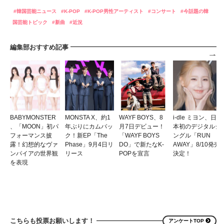
韓国芸能ニュース
K-POP
K-POP男性アーティスト
コンサート
今話題の韓
国芸能トピック
新曲
近況
編集部おすすめ記事
BABYMONSTER
MONSTA X、約1
WAYF BOYS、8
i-dle ミヨン、日
、「MOON」初パ
年ぶりにカムバッ
月7日デビュー！
本初のデジタルシ
フォーマンス披
ク！新EP「The
「WAYF BOYS
ングル「RUN
露！幻想的なヴァ
Phase」9月4日リ
DO」で新たなK-
AWAY」8/10発売
ンパイアの世界観
リース
POPを宣言
決定！
を表現
こちらも投票お願いします！
アンケートTOP