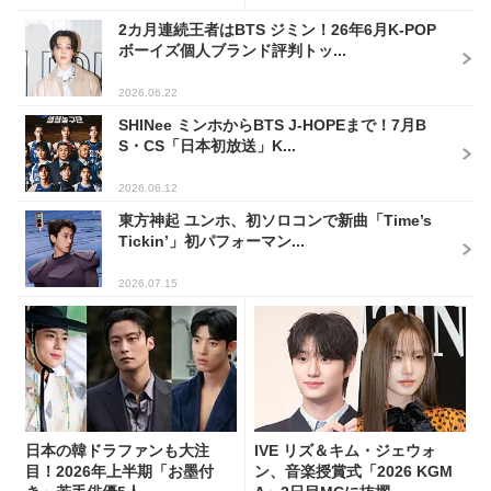
2カ月連続王者はBTS ジミン！26年6月K-POP
ボーイズ個人ブランド評判トッ...
2026.06.22
SHINee ミンホからBTS J-HOPEまで！7月B
S・CS「日本初放送」K...
2026.06.12
東方神起 ユンホ、初ソロコンで新曲「Time’s
Tickin’」初パフォーマン...
2026.07.15
日本の韓ドラファンも大注
IVE リズ＆キム・ジェウォ
目！2026年上半期「お墨付
ン、音楽授賞式「2026 KGM