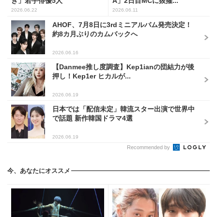
き」若手俳優5人
A」2日目MCに抜擢...
2026.06.22
2026.06.11
AHOF、7月8日に3rdミニアルバム発売決定！
約8カ月ぶりのカムバックへ
2026.06.16
【Danmee推し度調査】Kep1ianの団結力が後
押し！Kep1er ヒカルが...
2026.06.19
日本では「配信未定」韓流スター出演で世界中
で話題 新作韓国ドラマ4選
2026.06.19
Recommended by
今、あなたにオススメ