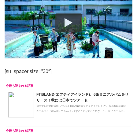
[su_spacer size=”30″]
FTISLAND(エフティアイランド)、6thミニアルバムをリ
リース！秋には日本でツアーも
日本でも活発に活動しているFTISLAND(エフティアイランド)が、来る26日に6thミ
ニアルバム『What If』でカムバックすることが明らかになった。 6thミニアルバ...