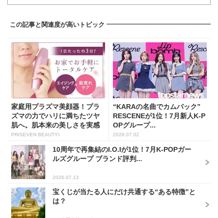
この記事と関連度が高いトピック
家庭用プラズマ美顔器！プラ
“KARAの名曲でカムバック”
ズマの力でハリに満ちたツヤ
RESCENEが1位！7月新人K-P
肌へ。肌本来の美しさを実感
OPグループ...
し...
PR(SEVEN BEAUTY)
2026.07.02
10周年で再集結のI.O.Iが1位！7月K-POPガー
ルズグループ ブランド評判...
2026.07.13
宝くじが当たる人にだけ共通する“ある特徴”と
は？