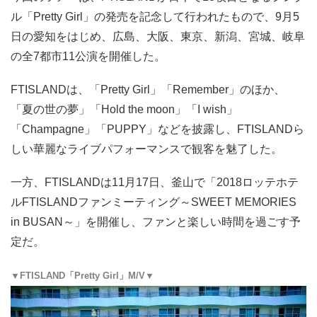
ル「Pretty Girl」の発売を記念して行われたもので、9月5
日の愛知をはじめ、広島、大阪、東京、新潟、宮城、岐阜
の全7都市11公演を開催した。
FTISLANDは、「Pretty Girl」「Remember」のほか、
「夏の世の夢」「Hold the moon」「I wish」
「Champagne」「PUPPY」などを披露し、FTISLANDら
しい華麗なライブパフォーマンスで観客を魅了した。
一方、FTISLANDは11月17日、釜山で「2018ロッテホテ
ルFTISLANDファンミーティング～SWEET MEMORIES
in BUSAN～」を開催し、ファンと楽しい時間を過ごす予
定だ。
▼FTISLAND「Pretty Girl」M/V▼