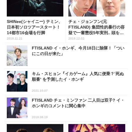
SHINee(シャイニー) テミン、
チェ・ジョンフン(元
日本初ソロツアースタート！
FTISLAND) 集団性的暴行の容
14都市16会場を行脚
疑で一審懲役5年実刑.. 頭を下
げて嗚咽
2018.11.21
2019.12.02
FTISLAND イ・ホンギ、今月18日に除隊！「つい
にこの日が来た」
キム・スヒョン『イカゲーム』人気に便乗？’死ぬ
順番’ を予測したイ・ホンギ
2021.10.07
FTISLAND チェ・ミンファン 二人目は双子? イ・
ホンギのコメントに関心集中
2019.08.19