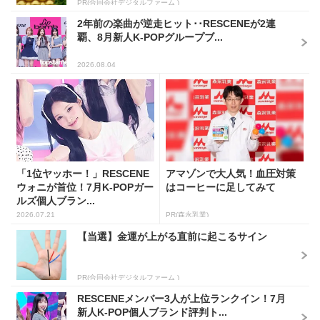
PR(合同会社デジタルファーム )
2年前の楽曲が逆走ヒット･･RESCENEが2連
覇、8月新人K-POPグループブ...
2026.08.04
「1位ヤッホー！」RESCENE
アマゾンで大人気！血圧対策
ウォニが首位！7月K-POPガー
はコーヒーに足してみて
ルズ個人ブラン...
2026.07.21
PR(森永乳業)
【当選】金運が上がる直前に起こるサイン
PR(合同会社デジタルファーム )
RESCENEメンバー3人が上位ランクイン！7月
新人K-POP個人ブランド評判ト...