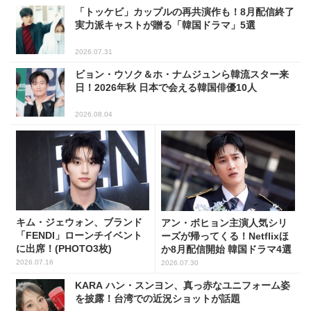
「トッケビ」カップルの再共演作も！8月配信終了
実力派キャストが贈る「韓国ドラマ」5選
2026.07.31
ビョン・ウソク＆ホ・ナムジュンら韓流スター来
日！2026年秋 日本で会える韓国俳優10人
2026.08.04
キム・ジェウォン、ブランド
アン・ボヒョン主演人気シリ
「FENDI」ローンチイベント
ーズが帰ってくる！Netflixほ
に出席！(PHOTO3枚)
か8月配信開始 韓国ドラマ4選
2026.07.16
2026.07.30
KARA ハン・スンヨン、真っ赤なユニフォーム姿
を披露！台湾での近況ショットが話題