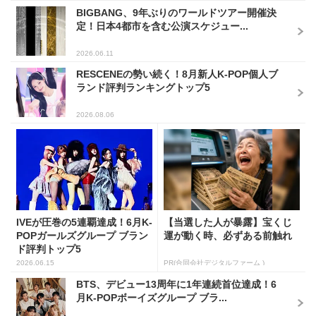
BIGBANG、9年ぶりのワールドツアー開催決
定！日本4都市を含む公演スケジュー...
2026.06.11
RESCENEの勢い続く！8月新人K-POP個人ブ
ランド評判ランキングトップ5
2026.08.06
IVEが圧巻の5連覇達成！6月K-
【当選した人が暴露】宝くじ
POPガールズグループ ブラン
運が動く時、必ずある前触れ
ド評判トップ5
2026.06.15
PR(合同会社デジタルファーム )
BTS、デビュー13周年に1年連続首位達成！6
月K-POPボーイズグループ ブラ...