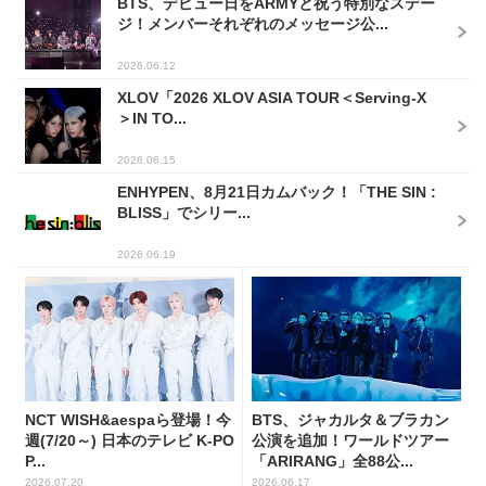
BTS、デビュー日をARMYと祝う特別なステー
ジ！メンバーそれぞれのメッセージ公...
2026.06.12
XLOV「2026 XLOV ASIA TOUR＜Serving-X
＞IN TO...
2026.06.15
ENHYPEN、8月21日カムバック！「THE SIN :
BLISS」でシリー...
2026.06.19
NCT WISH&aespaら登場！今
BTS、ジャカルタ＆ブラカン
週(7/20～) 日本のテレビ K-PO
公演を追加！ワールドツアー
P...
「ARIRANG」全88公...
2026.07.20
2026.06.17