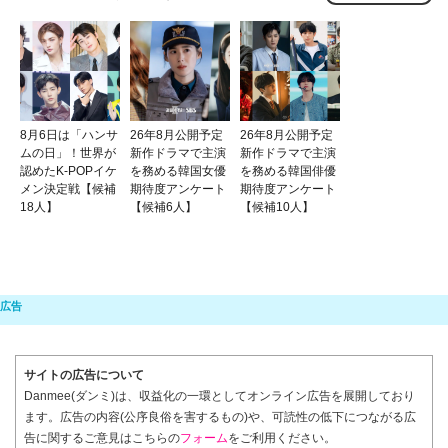
8月6日は「ハンサ
26年8月公開予定
26年8月公開予定
ムの日」！世界が
新作ドラマで主演
新作ドラマで主演
認めたK-POPイケ
を務める韓国女優
を務める韓国俳優
メン決定戦【候補
期待度アンケート
期待度アンケート
18人】
【候補6人】
【候補10人】
サイトの広告について
Danmee(ダンミ)は、収益化の一環としてオンライン広告を展開しており
ます。広告の内容(公序良俗を害するもの)や、可読性の低下につながる広
告に関するご意見はこちらの
フォーム
をご利用ください。