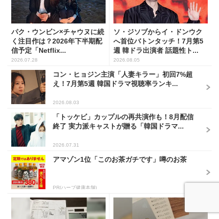
パク・ウンビン×チャウヌに続
ソ・ジソブからイ・ドンウク
く注目作は？2026年下半期配
へ首位バトンタッチ！7月第5
信予定「Netflix...
週 韓ドラ出演者 話題性ト...
2026.07.28
2026.08.05
コン・ヒョジン主演「人妻キラー」初回7%超
え！7月第5週 韓国ドラマ視聴率ランキ...
2026.08.03
「トッケビ」カップルの再共演作も！8月配信
終了 実力派キャストが贈る「韓国ドラマ...
2026.07.31
アマゾン1位「このお茶ガチです」噂のお茶
PR(ハーブ健康本舗)