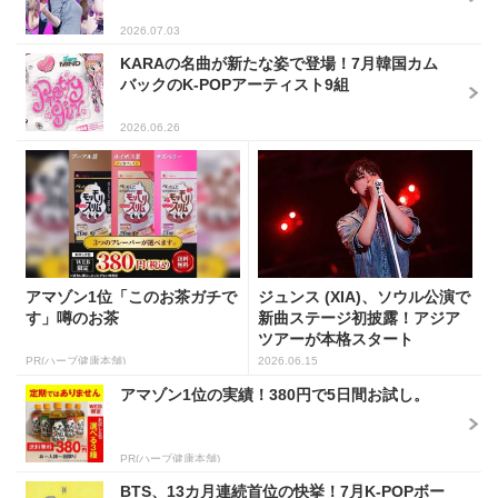
2026.07.03
KARAの名曲が新たな姿で登場！7月韓国カム
バックのK-POPアーティスト9組
2026.06.26
アマゾン1位「このお茶ガチで
ジュンス (XIA)、ソウル公演で
す」噂のお茶
新曲ステージ初披露！アジア
ツアーが本格スタート
PR(ハーブ健康本舗)
2026.06.15
アマゾン1位の実績！380円で5日間お試し。
PR(ハーブ健康本舗)
BTS、13カ月連続首位の快挙！7月K-POPボー