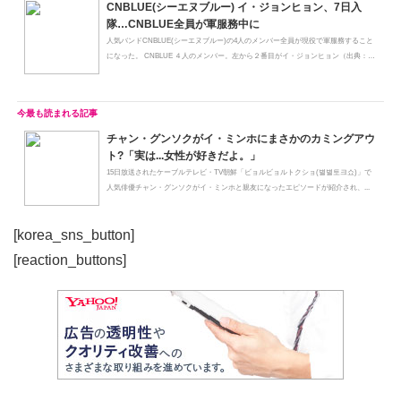
CNBLUE(シーエヌブルー) イ・ジョンヒョン、7日入
隊…CNBLUE全員が軍服務中に
人気バンドCNBLUE(シーエヌブルー)の4人のメンバー全員が現役で軍服務すること
になった。 CNBLUE ４人のメンバー。左から２番目がイ・ジョンヒョン（出典：I
n...
チャン・グンソクがイ・ミンホにまさかのカミングアウ
ト?「実は...女性が好きだよ。」
15日放送されたケーブルテレビ・TV朝鮮「ビョルビョルトクショ(별별토크쇼)」で
人気俳優チャン・グンソクがイ・ミンホと親友になったエピソードが紹介され、...
[korea_sns_button]
[reaction_buttons]