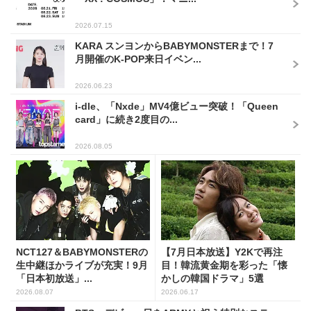
2026.07.15
KARA スンヨンからBABYMONSTERまで！7
月開催のK-POP来日イベン...
2026.06.23
i-dle、「Nxde」MV4億ビュー突破！「Queen
card」に続き2度目の...
2026.08.05
NCT127＆BABYMONSTERの
【7月日本放送】Y2Kで再注
生中継ほかライブが充実！9月
目！韓流黄金期を彩った「懐
「日本初放送」...
かしの韓国ドラマ」5選
2026.08.07
2026.06.17