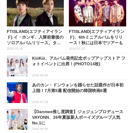
FTISLAND(エフティアイラン
FTISLAND(エフティアイラン
ド) イ・ホンギ、入隊前最後の
ド)、6thミニアルバムをリリ
ソロアルバムリリース。タイ
ース！秋には日本でツアーも
トル曲にはBTOB イルフンが
2018.10.19
2018.07.23
参加!!
KiiiKiii、アルバム発売記念ポップアップストア フ
ォトイベントに出席！(PHOTO14枚)
2026.08.06
あのカン・ドンウォンを踊らせた話題作が日本初
上陸！7月第5週 配信開始の韓国映画6選
2026.07.16
【Danmee推し度調査】ジェジュンプロデュース
VAYONN、26年夏版新人ボーイズグループ人気
No.1に
2026.08.06