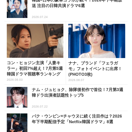
送 注目の日韓共演ドラマ6選
2026.07.24
コン・ヒョジン主演「人妻キ
ナナ、ブランド「フェラガ
ラー」初回7%超え！7月第5週
モ」フォトイベントに出席！
韓国ドラマ視聴率ランキング
(PHOTO3枚)
2026.08.03
2026.08.07
ナム・ジュヒョク、除隊後初作で首位！7月第3週
韓ドラ出演者話題性トップ5
2026.07.22
パク・ウンビン×チャウヌに続く注目作は？2026
年下半期配信予定「Netflix韓国ドラマ」8選