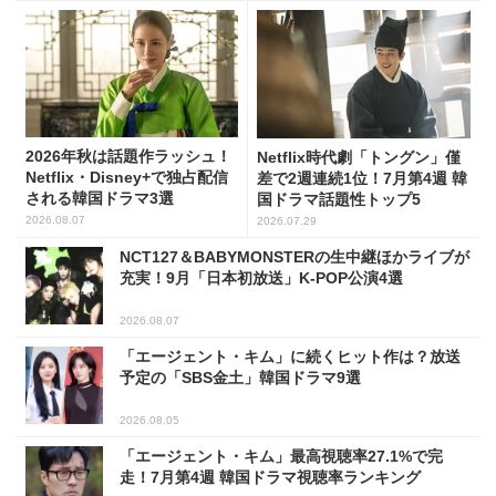
2026年秋は話題作ラッシュ！
Netflix時代劇「トングン」僅
Netflix・Disney+で独占配信
差で2週連続1位！7月第4週 韓
される韓国ドラマ3選
国ドラマ話題性トップ5
2026.08.07
2026.07.29
NCT127＆BABYMONSTERの生中継ほかライブが
充実！9月「日本初放送」K-POP公演4選
2026.08.07
「エージェント・キム」に続くヒット作は？放送
予定の「SBS金土」韓国ドラマ9選
2026.08.05
「エージェント・キム」最高視聴率27.1%で完
走！7月第4週 韓国ドラマ視聴率ランキング