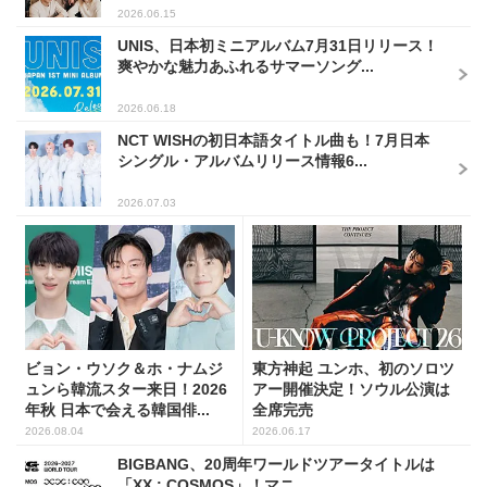
2026.06.15
UNIS、日本初ミニアルバム7月31日リリース！
爽やかな魅力あふれるサマーソング...
2026.06.18
NCT WISHの初日本語タイトル曲も！7月日本
シングル・アルバムリリース情報6...
2026.07.03
ビョン・ウソク＆ホ・ナムジ
東方神起 ユンホ、初のソロツ
ュンら韓流スター来日！2026
アー開催決定！ソウル公演は
年秋 日本で会える韓国俳...
全席完売
2026.08.04
2026.06.17
BIGBANG、20周年ワールドツアータイトルは
「XX : COSMOS」！マニ...