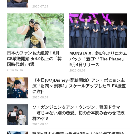
2026.07.27
日本のファンも大絶賛！8月
MONSTA X、約1年ぶりにカム
CS放送開始 ★4.0以上の「韓
バック！新EP「The Phase」
国時代劇」4選
9月4日リリース
2026.07.16
2026.08.07
《本日(8/7)Disney+配信開始》アン・ボヒョン主
演「財閥 x 刑事2」スケールアップしたFLEX捜査
に注目
2026.08.07
ソ・ガンジュン＆アン・ウンジン、韓国ドラマ
「君じゃない別の恋愛」初の台本読み合わせで抜
群のケミ
2026.08.05
韓国×日本の豪華コラボが続々！2026年下半期放