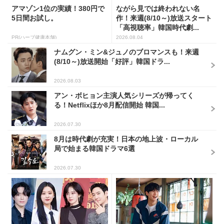
アマゾン1位の実績！380円で
ながら見では終われない名
5日間お試し。
作！来週(8/10～)放送スタート
「高視聴率」韓国時代劇...
PR(ハーブ健康本舗)
2026.08.04
ナムグン・ミン&ジュノのブロマンスも！来週
(8/10～)放送開始「好評」韓国ドラ...
2026.08.03
アン・ボヒョン主演人気シリーズが帰ってく
る！Netflixほか8月配信開始 韓国...
2026.07.30
8月は時代劇が充実！日本の地上波・ローカル
局で始まる韓国ドラマ6選
2026.07.30