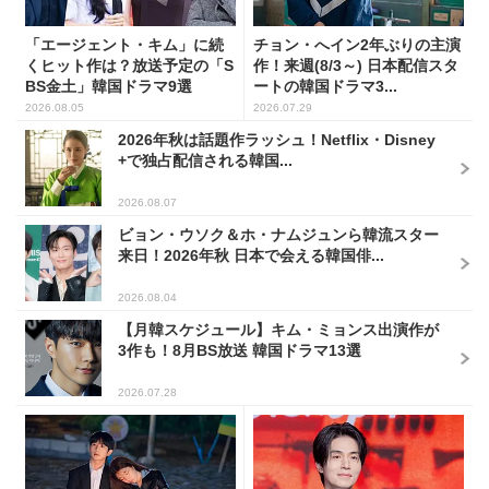
「エージェント・キム」に続
チョン・へイン2年ぶりの主演
くヒット作は？放送予定の「S
作！来週(8/3～) 日本配信スタ
BS金土」韓国ドラマ9選
ートの韓国ドラマ3...
2026.08.05
2026.07.29
2026年秋は話題作ラッシュ！Netflix・Disney
+で独占配信される韓国...
2026.08.07
ビョン・ウソク＆ホ・ナムジュンら韓流スター
来日！2026年秋 日本で会える韓国俳...
2026.08.04
【月韓スケジュール】キム・ミョンス出演作が
3作も！8月BS放送 韓国ドラマ13選
2026.07.28