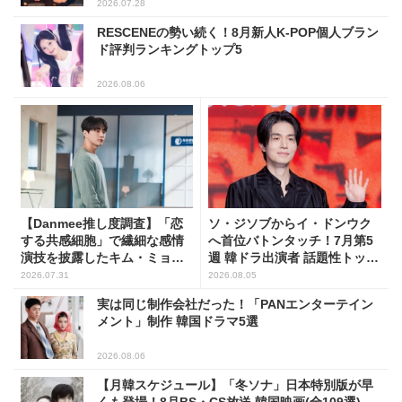
2026.07.28
RESCENEの勢い続く！8月新人K-POP個人ブラン
ド評判ランキングトップ5
2026.08.06
【Danmee推し度調査】「恋
ソ・ジソブからイ・ドンウク
する共感細胞」で繊細な感情
へ首位バトンタッチ！7月第5
演技を披露したキム・ミョン
週 韓ドラ出演者 話題性トップ
スが1位！
5
2026.07.31
2026.08.05
実は同じ制作会社だった！「PANエンターテイン
メント」制作 韓国ドラマ5選
2026.08.06
【月韓スケジュール】「冬ソナ」日本特別版が早