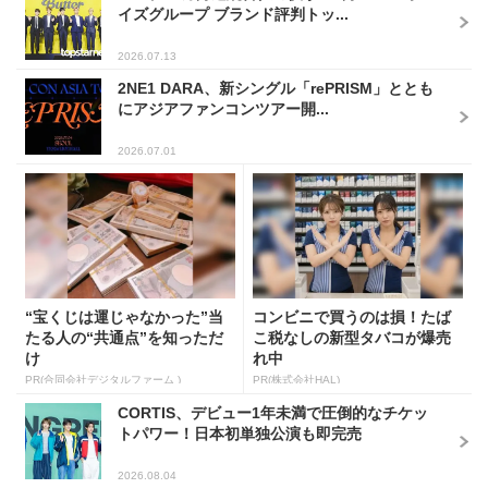
イズグループ ブランド評判トッ...
2026.07.13
2NE1 DARA、新シングル「rePRISM」ととも
にアジアファンコンツアー開...
2026.07.01
“宝くじは運じゃなかった”当
コンビニで買うのは損！たば
たる人の“共通点”を知っただ
こ税なしの新型タバコが爆売
け
れ中
PR(合同会社デジタルファーム )
PR(株式会社HAL)
CORTIS、デビュー1年未満で圧倒的なチケッ
トパワー！日本初単独公演も即完売
2026.08.04