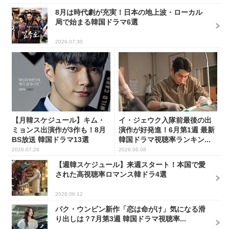
8月は時代劇が充実！日本の地上波・ローカル
局で始まる韓国ドラマ6選
2026.07.30
【月韓スケジュール】キム・
イ・ジェウク入隊前最後の出
ミョンス出演作が3作も！8月
演作が好発進！6月第1週 最新
BS放送 韓国ドラマ13選
韓国ドラマ視聴率ランキン...
2026.07.28
2026.06.08
【週韓スケジュール】来週スタート！本国で愛
された高視聴率ロマンス韓ドラ4選
2026.06.12
パク・ウンビン新作「恋は命がけ」気になる滑
り出しは？7月第3週 韓国ドラマ視聴率...