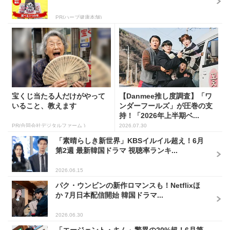
PR(ハーブ健康本舗)
宝くじ当たる人だけがやって
【Danmee推し度調査】「ワ
いること、教えます
ンダーフールズ」が圧巻の支
持！「2026年上半期ベ...
PR(合同会社デジタルファーム )
2026.07.30
「素晴らしき新世界」KBSイルイル超え！6月
第2週 最新韓国ドラマ 視聴率ランキ...
2026.06.15
パク・ウンビンの新作ロマンスも！Netflixほ
か 7月日本配信開始 韓国ドラマ...
2026.06.30