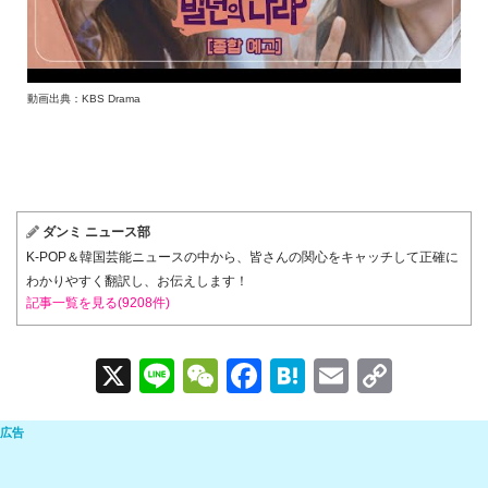
動画出典：KBS Drama
ダンミ ニュース部
K-POP＆韓国芸能ニュースの中から、皆さんの関心をキャッチして正確に
わかりやすく翻訳し、お伝えします！
記事一覧を見る(9208件)
X
Li
W
F
H
E
C
n
e
a
at
m
o
e
C
c
e
ail
p
h
e
n
y