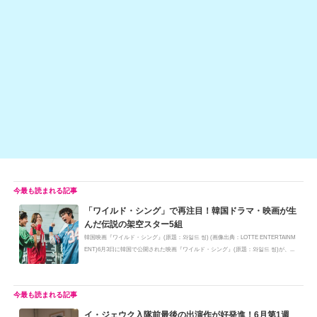
at
b
a
Li
o
n
o
k
k
「ワイルド・シング」で再注目！韓国ドラマ・映画が生
んだ伝説の架空スター5組
韓国映画『ワイルド・シング』(原題：와일드 씽) (画像出典：LOTTE ENTERTAINM
ENT)6月3日に韓国で公開された映画『ワイルド・シング』(原題：와일드 씽)が、...
イ・ジェウク入隊前最後の出演作が好発進！6月第1週