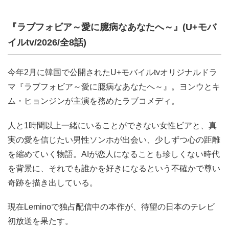
『ラブフォビア～愛に臆病なあなたへ～』(U+モバ
イルtv/2026/全8話)
今年2月に韓国で公開されたU+モバイルtvオリジナルドラ
マ『ラブフォビア～愛に臆病なあなたへ～』。ヨンウとキ
ム・ヒョンジンが主演を務めたラブコメディ。
人と1時間以上一緒にいることができない女性ビアと、真
実の愛を信じたい男性ソンホが出会い、少しずつ心の距離
を縮めていく物語。AIが恋人になることも珍しくない時代
を背景に、それでも誰かを好きになるという不確かで尊い
奇跡を描き出している。
現在Leminoで独占配信中の本作が、待望の日本のテレビ
初放送を果たす。