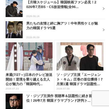
【月韓スケジュール】韓国映画ファン必見！2
026年7月BS・CS放送情報(全96...
2026.06.18
男たちの友情と絆に胸アツ！中年男性ケミが魅
力の韓国ドラマ5選
2026.06.09
来週(7/27～)日本のテレビ放送
ソ・ジソブ主演「エージェン
開始！逆境を乗り越える主人
ト・キム」圧巻の首位獲得！7
公が魅力の「韓国時代...
月第1週 韓国ドラマ話題性...
2026.07.23
2026.07.08
ソ・ジソブ主演作 視聴率＆話題性に続き首
位！26年7月 韓国ドラマブランド評判ト...