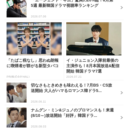
「エージェント・キム」驚異の20%超！6月第
5週 最新韓国ドラマ視聴率ランキング
2026.07.06
「たばこ税なし」思わぬ朗報
イ・ジュニョン入隊前最後の
に喫煙者が群がる新型タバコ
主演作も！8月本国放送&配信
開始 韓国ドラマ7選
PR(株式会社HAL)
2026.07.21
切なさもときめきも味わえる！7月BS・CS放
送開始 大人がハマるロマンス韓ドラ5...
2026.06.11
ナムグン・ミン&ジュノのブロマンスも！来週
(8/10～)放送開始「好評」韓国ドラ...
2026.08.03