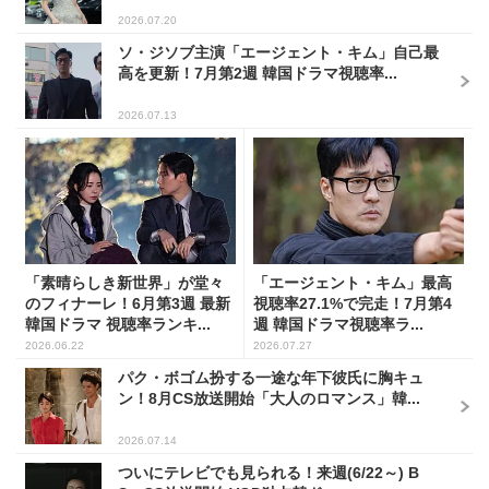
2026.07.20
ソ・ジソブ主演「エージェント・キム」自己最
高を更新！7月第2週 韓国ドラマ視聴率...
2026.07.13
「素晴らしき新世界」が堂々
「エージェント・キム」最高
のフィナーレ！6月第3週 最新
視聴率27.1%で完走！7月第4
韓国ドラマ 視聴率ランキ...
週 韓国ドラマ視聴率ラ...
2026.06.22
2026.07.27
パク・ボゴム扮する一途な年下彼氏に胸キュ
ン！8月CS放送開始「大人のロマンス」韓...
2026.07.14
ついにテレビでも見られる！来週(6/22～) B