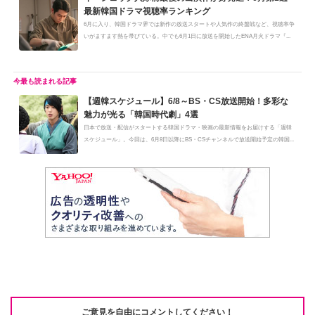
最新韓国ドラマ視聴率ランキング
6月に入り、韓国ドラマ界では新作の放送スタートや人気作の終盤戦など、視聴率争
いがますます熱を帯びている。中でも6月1日に放送を開始したENA月火ドラマ『...
【週韓スケジュール】6/8～BS・CS放送開始！多彩な
魅力が光る「韓国時代劇」4選
日本で放送・配信がスタートする韓国ドラマ・映画の最新情報をお届けする「週韓
スケジュール」。今回は、6月8日以降にBS・CSチャンネルで放送開始予定の韓国...
ご意見を自由にコメントしてください！