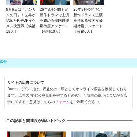
8月6日は「ハンサ
26年8月公開予定
26年8月公開予定
ムの日」！世界が
新作ドラマで主演
新作ドラマで主演
認めたK-POPイケ
を務める韓国俳優
を務める韓国女優
メン決定戦【候補
期待度アンケート
期待度アンケート
18人】
【候補10人】
【候補6人】
サイトの広告について
Danmee(ダンミ)は、収益化の一環としてオンライン広告を展開しており
ます。広告の内容(公序良俗を害するもの)や、可読性の低下につながる広
告に関するご意見はこちらの
フォーム
をご利用ください。
この記事と関連度が高いトピック