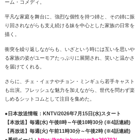
ーム・コメディ。
平凡な家庭を舞台に、強烈な個性を持つ姉と、その姉に振
り回されながらも支え続ける妹を中心とした家族の日常を
描く。
衝突を繰り返しながらも、いざという時には互いを思いや
る家族の姿がユーモアたっぷりに展開され、笑いと温かさ
を届けてくれる。
さらに、チェ・イェナやチョン・ミンギュら若手キャスト
も出演。フレッシュな魅力を加えながら、世代を問わず楽
しめるシットコムとして注目を集めた。
●日本放送情報：KNTV/2026年7月15日(水)スタート
【本放送】毎週(水) 午後8時～午後10時30分 (※4話連続)
【再放送】毎週(火) 午前11時30分～午後2時 (※4話連続)
●番組ページ：
https://kntv.jp/program/kn260702/