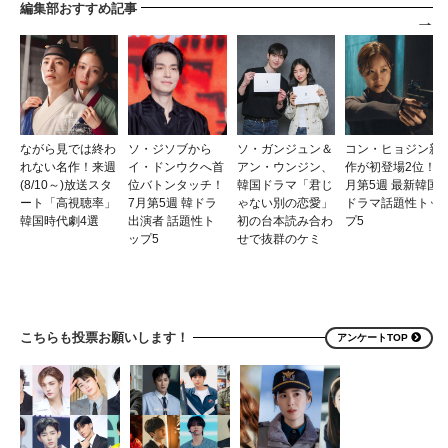
編集部おすすめ記事
ながら見では終わ
ソ・ジソブから
ソ・ガンジュン＆
コン・ヒョジン新
れない名作！来週
イ・ドンウクへ首
アン・ウンジン、
作が初登場2位！7
(8/10～)放送スタ
位バトンタッチ！
韓国ドラマ「君じ
月第5週 最新韓国
ート「高視聴率」
7月第5週 韓ドラ
ゃない別の恋愛」
ドラマ話題性トッ
韓国時代劇4選
出演者 話題性ト
初の台本読み合わ
プ5
ップ5
せで抜群のケミ
こちらも投票お願いします！
アンケートTOP