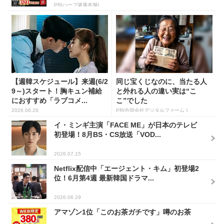
PR(ハーブ健康本舗)
【週韓スケジュール】来週(6/2
同じ宝くじなのに、当たる人
9～)スタート！胸キュン補給
と外れる人の違い実は“こ
におすすめ「ラブコメ...
こ”でした
2026.06.26
PR(合同会社デジタルファーム )
イ・ミンギ主演「FACE ME」が日本のテレビ
初登場！8月BS・CS放送「VOD...
2026.07.15
Netflix配信中「エージェント・キム」初登場2
位！6月第4週 最新韓国ドラマ...
2026.06.29
アマゾン1位「このお茶ガチです」噂のお茶