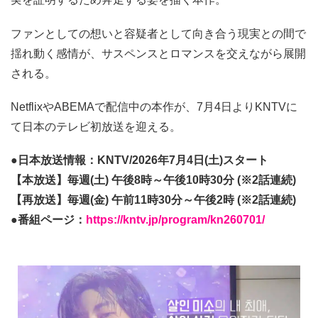
ファンとしての想いと容疑者として向き合う現実との間で
揺れ動く感情が、サスペンスとロマンスを交えながら展開
される。
NetflixやABEMAで配信中の本作が、7月4日よりKNTVに
て日本のテレビ初放送を迎える。
●日本放送情報：KNTV/2026年7月4日(土)スタート
【本放送】毎週(土) 午後8時～午後10時30分 (※2話連続)
【再放送】毎週(金) 午前11時30分～午後2時 (※2話連続)
●番組ページ：
https://kntv.jp/program/kn260701/