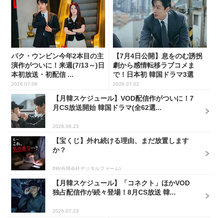
パク・ウンビン今年2本目の主
【7月4日公開】息をのむ誘拐
演作がついに！来週(7/13～)日
劇から感情転移ラブコメま
本初放送・初配信 ...
で！日本初 韓国ドラマ3選
2026.07.06
2026.07.02
【月韓スケジュール】VOD配信作がついに！7
月CS放送開始 韓国ドラマ(全62選...
2026.06.23
【宝くじ】外れ続ける理由、まだ放置します
か？
PR(合同会社デジタルファーム)
【月韓スケジュール】「コネクト」ほかVOD
独占配信作が続々登場！8月CS放送 韓...
2026.07.23