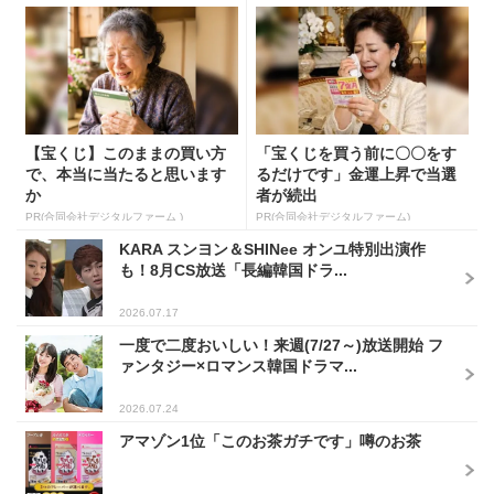
【宝くじ】このままの買い方
「宝くじを買う前に〇〇をす
で、本当に当たると思います
るだけです」金運上昇で当選
か
者が続出
PR(合同会社デジタルファーム )
PR(合同会社デジタルファーム)
KARA スンヨン＆SHINee オンユ特別出演作
も！8月CS放送「長編韓国ドラ...
2026.07.17
一度で二度おいしい！来週(7/27～)放送開始 フ
ァンタジー×ロマンス韓国ドラマ...
2026.07.24
アマゾン1位「このお茶ガチです」噂のお茶