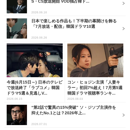
S・CS放送開始 VOD独占韓ド...
2026.06.16
日本で楽しめる作品も！下半期の幕開けを飾る
「7月放送・配信」韓国ドラマ10選
2026.06.26
今週(6月15日～) 日本のテレビ
コン・ヒョジン主演「人妻キ
で放送終了「ラブコメ」韓国
ラー」初回7%超え！7月第5週
ドラマ5選＆見逃しV...
韓国ドラマ視聴率ランキ...
2026.06.15
2026.08.03
“第2話で驚異の15%突破” ソ・ジソブ主演作を
抑えたNo.1とは？2026年上...
2026.07.01