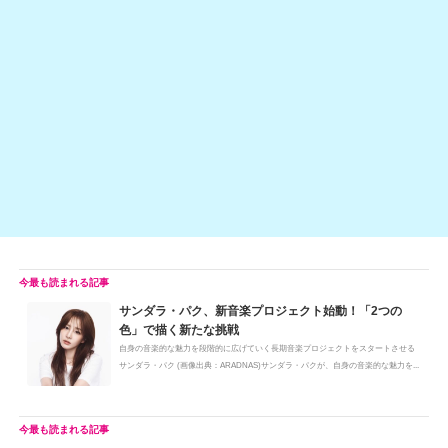
h
e
n
y
at
b
a
Li
o
n
o
k
k
サンダラ・パク、新音楽プロジェクト始動！「2つの
色」で描く新たな挑戦
自身の音楽的な魅力を段階的に広げていく長期音楽プロジェクトをスタートさせる
サンダラ・パク (画像出典：ARADNAS)サンダラ・パクが、自身の音楽的な魅力を...