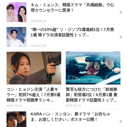
キム・ミョンス、韓国ドラマ「共感細胞」で心
理カウンセラーに変身！
2026.06.18
“唯一の10%超” ソ・ジソブ2週連続1位！7月第
1週 韓ドラ出演者話題性トップ...
2026.07.08
コン・ヒョジン主演「人妻キ
賛否も味方につけた「鉄槌教
ラー」初回7%超え！7月第5週
師」初登場2位！6月第1週 最
韓国ドラマ視聴率ランキ...
新韓国ドラマ話題性トップ...
2026.08.03
2026.06.10
KARA ハン・スンヨン、新ドラマ「お坊ちゃ
ま、お放しください」ポスター公開！