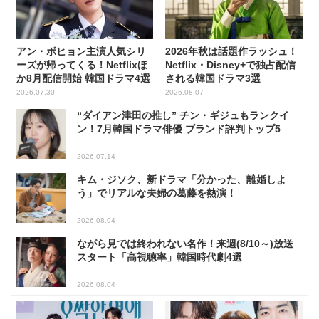
アン・ボヒョン主演人気シリ
2026年秋は話題作ラッシュ！
ーズが帰ってくる！Netflixほ
Netflix・Disney+で独占配信
か8月配信開始 韓国ドラマ4選
される韓国ドラマ3選
2026.07.30
2026.08.07
“ダイアン津田の推し” チン・ギジュもランクイ
ン！7月韓国ドラマ俳優 ブランド評判トップ5
2026.07.14
キム・ジソク、新ドラマ「分かった、離婚しよ
う」でリアルな夫婦の葛藤を熱演！
2026.08.04
ながら見では終われない名作！来週(8/10～)放送
スタート「高視聴率」韓国時代劇4選
2026.08.04