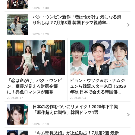
2026.07.30
パク・ウンビン新作「恋は命がけ」気になる滑
り出しは？7月第3週 韓国ドラマ視聴率...
2026.07.20
「恋は命がけ」パク・ウンビ
ビョン・ウソク＆ホ・ナムジ
ン、幽霊が見える財閥令嬢
ュンら韓流スター来日！2026
に！異色ロマンスが開幕
年秋 日本で会える韓国俳...
2026.06.17
2026.08.04
日本の名作をついにリメイク！2026年下半期
「原作超えに期待」韓国ドラマ4選
2026.06.18
「キム部長父娘」が上位独占！7月第2週 最新