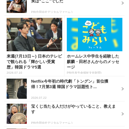
実は“ここ”でした
PR(合同会社デジタルファーム )
来週(7月13日～) 日本のテレビ
ホームレス中学生を経験した
で観られる「輝かしい受賞
麒麟・田村さんからのメッセ
歴」韓国ドラマ5選
ージ
2026.07.10
PR(住友生命福祉文化財団)
Netflix今年初の時代劇「トングン」首位獲
得！7月第3週 韓国ドラマ話題性ト...
2026.07.22
宝くじ当たる人だけがやっていること、教えま
す
PR(合同会社デジタルファーム )