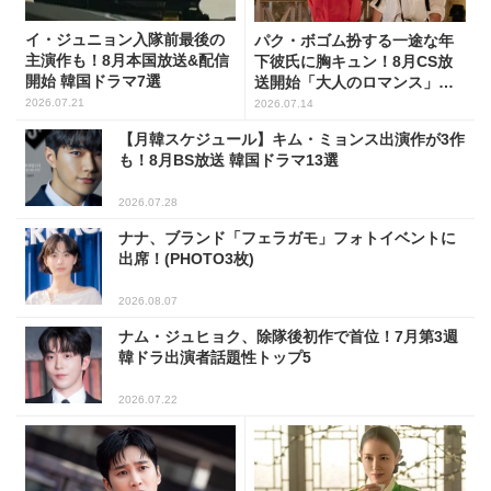
イ・ジュニョン入隊前最後の
パク・ボゴム扮する一途な年
主演作も！8月本国放送&配信
下彼氏に胸キュン！8月CS放
開始 韓国ドラマ7選
送開始「大人のロマンス」韓
ドラ6選
2026.07.21
2026.07.14
【月韓スケジュール】キム・ミョンス出演作が3作
も！8月BS放送 韓国ドラマ13選
2026.07.28
ナナ、ブランド「フェラガモ」フォトイベントに
出席！(PHOTO3枚)
2026.08.07
ナム・ジュヒョク、除隊後初作で首位！7月第3週
韓ドラ出演者話題性トップ5
2026.07.22