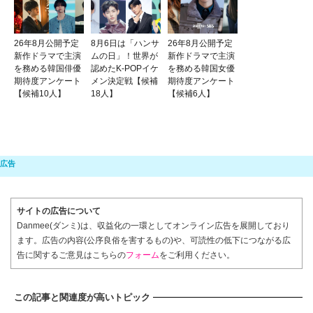
26年8月公開予定
8月6日は「ハンサ
26年8月公開予定
新作ドラマで主演
ムの日」！世界が
新作ドラマで主演
を務める韓国俳優
認めたK-POPイケ
を務める韓国女優
期待度アンケート
メン決定戦【候補
期待度アンケート
【候補10人】
18人】
【候補6人】
サイトの広告について
Danmee(ダンミ)は、収益化の一環としてオンライン広告を展開しており
ます。広告の内容(公序良俗を害するもの)や、可読性の低下につながる広
告に関するご意見はこちらの
フォーム
をご利用ください。
この記事と関連度が高いトピック