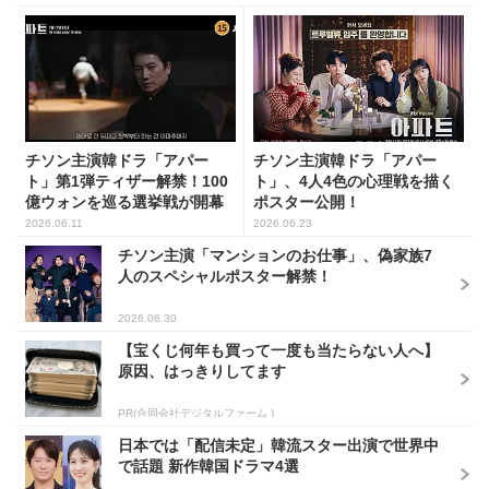
チソン主演韓ドラ「アパー
チソン主演韓ドラ「アパー
ト」第1弾ティザー解禁！100
ト」、4人4色の心理戦を描く
億ウォンを巡る選挙戦が開幕
ポスター公開！
2026.06.11
2026.06.23
チソン主演「マンションのお仕事」、偽家族7
人のスペシャルポスター解禁！
2026.06.30
【宝くじ何年も買って一度も当たらない人へ】
原因、はっきりしてます
PR(合同会社デジタルファーム )
日本では「配信未定」韓流スター出演で世界中
で話題 新作韓国ドラマ4選