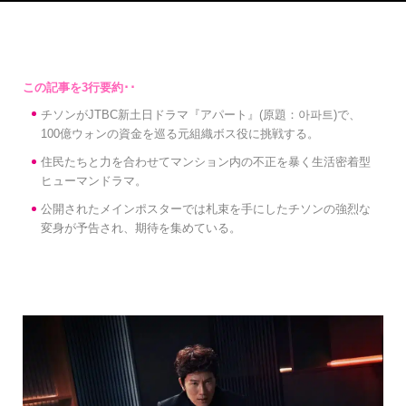
チソンがJTBC新土日ドラマ『アパート』(原題：아파트)で、
100億ウォンの資金を巡る元組織ボス役に挑戦する。
住民たちと力を合わせてマンション内の不正を暴く生活密着型
ヒューマンドラマ。
公開されたメインポスターでは札束を手にしたチソンの強烈な
変身が予告され、期待を集めている。