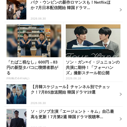
パク・ウンビンの新作ロマンスも！Netflixほ
か 7月日本配信開始 韓国ドラマ...
2026.06.30
「たばこ税なし」600円→83
ソン・ガン×イ・ジュニョンの
円の新型タバコに喫煙者群が
共演に期待！「フォーハン
る
ズ」撮影スチール初公開
PR(株式会社HAL)
2026.06.18
【月韓スケジュール】チャンネル別でチェッ
ク！7月BS放送開始 韓国ドラマ19選
2026.06.30
ソ・ジソブ主演「エージェント・キム」自己最
高を更新！7月第2週 韓国ドラマ視聴率...