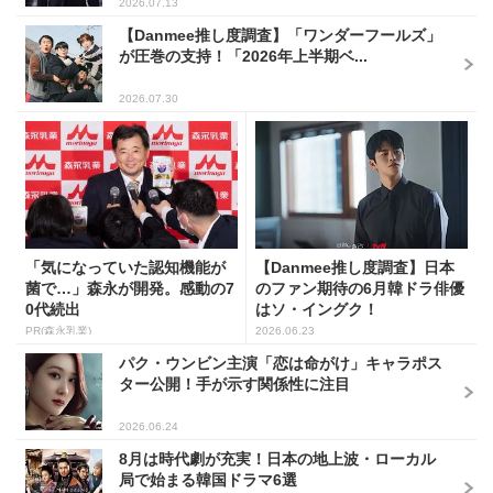
2026.07.13
【Danmee推し度調査】「ワンダーフールズ」
が圧巻の支持！「2026年上半期ベ...
2026.07.30
「気になっていた認知機能が
【Danmee推し度調査】日本
菌で…」森永が開発。感動の7
のファン期待の6月韓ドラ俳優
0代続出
はソ・イングク！
PR(森永乳業)
2026.06.23
パク・ウンビン主演「恋は命がけ」キャラポス
ター公開！手が示す関係性に注目
2026.06.24
8月は時代劇が充実！日本の地上波・ローカル
局で始まる韓国ドラマ6選