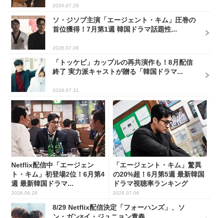
2026.07.29
ソ・ジソブ主演「エージェント・キム」圧巻の
首位獲得！7月第1週 韓国ドラマ話題性...
2026.07.08
「トッケビ」カップルの再共演作も！8月配信
終了 実力派キャストが贈る「韓国ドラマ...
2026.07.31
Netflix配信中「エージェン
「エージェント・キム」驚異
ト・キム」初登場2位！6月第4
の20%超！6月第5週 最新韓国
週 最新韓国ドラマ...
ドラマ視聴率ランキング
2026.06.29
2026.07.06
8/29 Netflix配信決定「フォーハンズ」、ソ
ン・ガン×イ・ジュニョン青春...