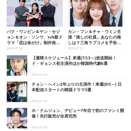
パク・ウンビン＆ヤン・セジ
カン・フン＆チャ・ウミン主
ョン＆オン・ソンウ、tvN新ド
演「推しの社員」あなたの推
ラマ「恋は命がけ」制作発表
しは？三角ラブコメを予告す
会に出席！(PHOTO18枚)
る新ポスター公開
2026.07.14
2026.07.17
【週韓スケジュール】来週(7/13～)放送開始！
ド・ギョンス初主演作ほか韓国時代劇6選
2026.07.10
チョン・へイン2年ぶりの主演作！来週(8/3～) 日
本配信スタートの韓国ドラマ3選
2026.07.29
ホ・ナムジュン、デビュー7年目で初のファンミ開
催！先行販売が全席完売
2026.07.24