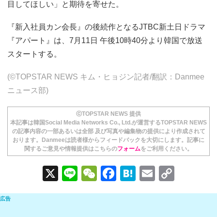
目してほしい」と期待を寄せた。
『新入社員カン会長』の後続作となるJTBC新土日ドラマ
『アパート』は、7月11日 午後10時40分より韓国で放送
スタートする。
(©TOPSTAR NEWS キム・ヒョジン記者/翻訳：Danmee
ニュース部)
ⓒTOPSTAR NEWS 提供
本記事は韓国Social Media Networks Co., Ltd.が運営するTOPSTAR NEWS
の記事内容の一部あるいは全部 及び写真や編集物の提供により作成されて
おります。Danmeeは読者様からフィードバックを大切にします。記事に
関するご意見や情報提供はこちらの
フォーム
をご利用ください。
X
Li
W
F
H
E
C
n
e
a
at
m
o
e
C
c
e
ail
p