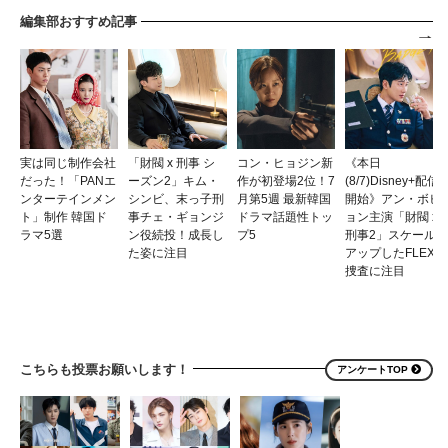
編集部おすすめ記事
実は同じ制作会社
「財閥 x 刑事 シ
コン・ヒョジン新
《本日
だった！「PANエ
ーズン2」キム・
作が初登場2位！7
(8/7)Disney+配信
ンターテインメン
シンビ、末っ子刑
月第5週 最新韓国
開始》アン・ボヒ
ト」制作 韓国ド
事チェ・ギョンジ
ドラマ話題性トッ
ョン主演「財閥 x
ラマ5選
ン役続投！成長し
プ5
刑事2」スケール
た姿に注目
アップしたFLEX
捜査に注目
こちらも投票お願いします！
アンケートTOP