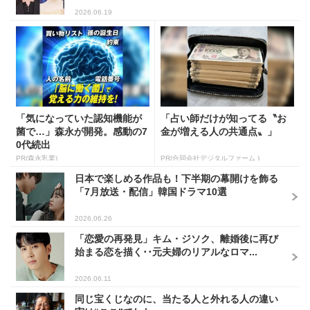
2026.06.19
「気になっていた認知機能が
「占い師だけが知ってる〝お
菌で…」森永が開発。感動の7
金が増える人の共通点〟」
0代続出
PR(森永乳業)
PR(合同会社デジタルファーム )
日本で楽しめる作品も！下半期の幕開けを飾る
「7月放送・配信」韓国ドラマ10選
2026.06.26
「恋愛の再発見」キム・ジソク、離婚後に再び
始まる恋を描く･･元夫婦のリアルなロマ...
2026.06.11
同じ宝くじなのに、当たる人と外れる人の違い