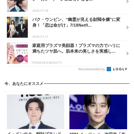
2026.07.28
パク・ウンビン、“幽霊が見える財閥令嬢”に変
身！「恋は命がけ」7/18Netfl...
2026.07.17
家庭用プラズマ美顔器！プラズマの力でハリに
満ちたツヤ肌へ。肌本来の美しさを実感し...
PR(SEVEN BEAUTY)
Recommended by
今、あなたにオススメ