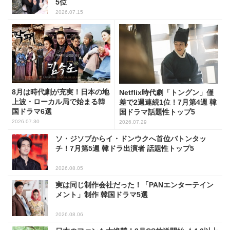
5位
2026.07.15
8月は時代劇が充実！日本の地
Netflix時代劇「トングン」僅
上波・ローカル局で始まる韓
差で2週連続1位！7月第4週 韓
国ドラマ6選
国ドラマ話題性トップ5
2026.07.30
2026.07.29
ソ・ジソブからイ・ドンウクへ首位バトンタッ
チ！7月第5週 韓ドラ出演者 話題性トップ5
2026.08.05
実は同じ制作会社だった！「PANエンターテイン
メント」制作 韓国ドラマ5選
2026.08.06