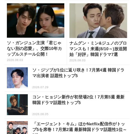
ソ・ガンジュン主演「君じゃ
ナムグン・ミン&ジュノのブロ
ない別の恋愛」、交際10年カ
マンスも！来週(8/10～)放送開
ップルスチール公開！
始「好評」韓国ドラマ7選
2026.08.03
2026.08.03
ソ・ジソブが1位に返り咲き！7月第4週 韓国ドラ
マ出演者 話題性トップ5
2026.07.29
コン・ヒョジン新作が初登場2位！7月第5週 最新
韓国ドラマ話題性トップ5
2026.08.05
「エージェント・キム」ほかNetflix配信作がトッ
プ5を席巻！7月第2週 最新韓国ドラマ話題性1位～