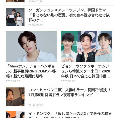
2026.07.29
ソ・ガンジュン＆アン・ウンジン、韓国ドラマ
「君じゃない別の恋愛」初の台本読み合わせで抜
群のケミ
2026.08.05
「Missホン」チョ・ハンギョ
ビョン・ウソク＆ホ・ナムジ
ル、新事務所RINGCOMSへ移
ュンら韓流スター来日！2026
籍！新たな飛躍に期待
年秋 日本で会える韓国俳優10
人
2026.07.24
2026.08.04
コン・ヒョジン主演「人妻キラー」初回7%超え！
7月第5週 韓国ドラマ視聴率ランキング
2026.08.03
イ・ドンウク、「殺し屋たちの店2」で最強の叔父