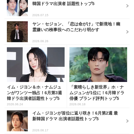
韓国ドラマ出演者 話題性トップ5
2026.07.15
ヤン・セジョン、「恋は命がけ」で新境地！幽
霊嫌いの検事役へのこだわり明かす
2026.06.26
イム・ジヨン＆ホ・ナムジュ
「素晴らしき新世界」ホ・ナ
ンがワンツー独占！6月第3週
ムジュンが1位に！6月韓ドラ
韓ドラ出演者話題性トップ5
俳優 ブランド評判トップ5
2026.06.24
2026.06.18
イム・ジヨンが首位に返り咲き！6月第2週 最
新韓国ドラマ 出演者話題性トップ5
2026.06.17