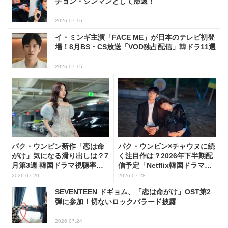
チョン・ジンマンとして帰還！
2026.07.16
イ・ミンギ主演「FACE ME」が日本のテレビ初登
場！8月BS・CS放送「VOD独占配信」韓ドラ11選
2026.07.15
パク・ウンビン新作「恋は命
パク・ウンビン×チャウヌに続
がけ」気になる滑り出しは？7
く注目作は？2026年下半期配
月第3週 韓国ドラマ視聴率ラ
信予定「Netflix韓国ドラマ」8
ンキング
選
2026.07.20
2026.07.28
SEVENTEEN ドギョム、「恋は命がけ」OST第2
弾に参加！切ないロックバラード披露
2026.07.24