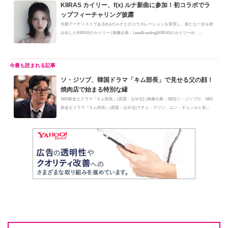
KIIRAS カイリー、f(x) ルナ新曲に参加！初コラボでラ
ップフィーチャリング披露
先輩アーティストであるf(x)のルナとのコラボレーションを実現し、新たな一歩を踏
み出したKIIRASのカイリー (画像出典：LeanBranding)KIIRASのカイリーが、...
ソ・ジソブ、韓国ドラマ「キム部長」で見せる父の顔！
焼肉店で始まる特別な縁
SBS新金土ドラマ『キム部長』(原題：김부장) (画像出典：SBS)ソ・ジソブが、SBS
新金土ドラマ『キム部長』(原題：김부장)でチェ・デフン、ユン・ギョンホと初...