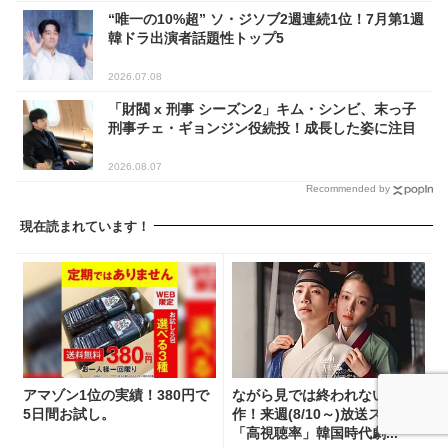
“唯一の10%超” ソ・ジソブ2週連続1位！7月第1週
韓ドラ出演者話題性トップ5
2026.07.08
「財閥 x 刑事 シーズン2」キム・シンビ、末っ子
刑事チェ・ギョンジン役続投！成長した姿に注目
2026.08.07
Recommended by
現在読まれています！
アマゾン1位の実績！380円で
ながら見では終われない名
5日間お試し。
作！来週(8/10～)放送スタート
「高視聴率」韓国時代劇...