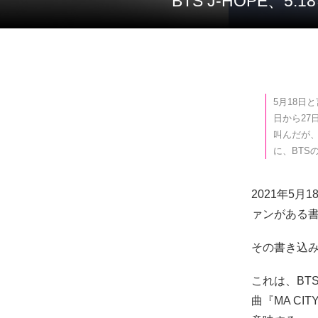
BTS J-HOP
5月18日
日から27
叫んだが
に、BTS
2021年5月
ァンがある
その書き込みと
これは、BT
曲『MA CI