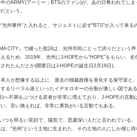
中のARMY(アーミー：BTSのファン)が、あの日奪われてし
のだという。
“光州事件”と入れると、サジェストに必ず“BTS”が入って来る
が『MA CITY』で綴った歌詞は、光州市民にとって誇りだという
えるため、2019年、光州にJ-HOPEから“HOPE”をもらい、
されたんだとか(開業日はJ-HOPEの誕生日2月18日)。
日本人が想像する以上に、過去の独裁政権を美化する保守派と
承するリベラル派といったイデオロギーの分裂が激しい国であ
派)へ不満をぶつける若者が非常に増えており、J-HOPEの言動
ない、言い換えれば、非常に勇気がいる言動でもある。
いつも明るい笑顔で、陽気で、思慮深い人だと言われている。
は、“光州”という土地に生まれた、その土地の人にしか感じ得