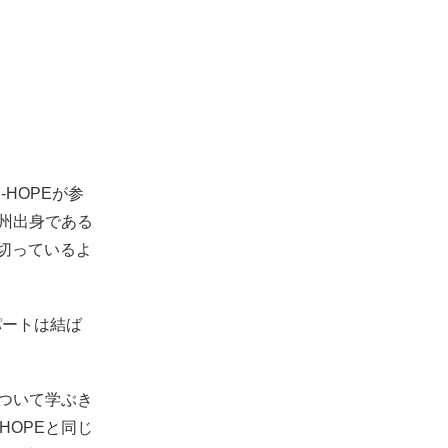
-HOPEが参
光州出身である
切っているよ
のパートは結ば
について学ぶき
HOPEと同じ