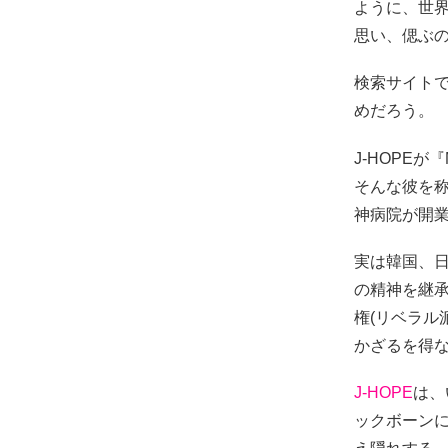
ように、世界
思い、偲ぶ
検索サイトで
めだろう。
J-HOPE
そんな彼を称
神病院が開業
実は韓国、
の精神を継
権(リベラル
かざるを得
J-HOPE
は、
ックボーンに