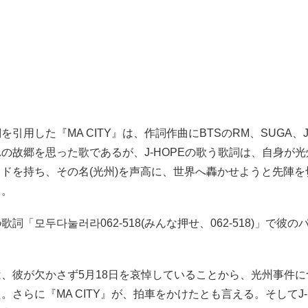
引用した『MA CITY』は、作詞作曲にBTSのRM、SUGA、J
の故郷を思った歌であるが、J-HOPEの歌う歌詞は、自身が
ドを持ち、その名(光州)を声高に、世界へ轟かせようと先陣を
る。
詞「모두다눌러라062-518(みんな押せ、062-518)」で彼
は、彼が欠かさず5月18日を哀悼していることから、光州事件
。さらに『MA CITY』が、拍車をかけたとも言える。そしてJ-