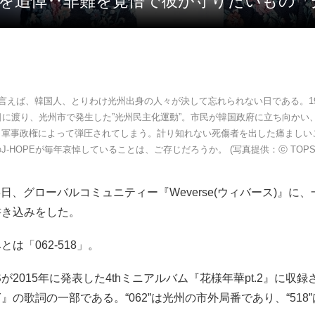
E、5.18を追悼‥非難を覚悟で彼が守りたいも
と言えば、韓国人、とりわけ光州出身の人々が決して忘れられない日である。198
日に渡り、光州市で発生した”光州民主化運動”。市民が韓国政府に立ち向かい
、軍事政権によって弾圧されてしまう。計り知れない死傷者を出した痛ましい
のJ-HOPEが毎年哀悼していることは、ご存じだろうか。 (写真提供：ⓒ TOPSTA
18日、グローバルコミュニティー『Weverse(ウィバース)』に
書き込みをした。
は「062-518」。
Sが2015年に発表した4thミニアルバム『花様年華pt.2』に収
TY』の歌詞の一部である。“062”は光州の市外局番であり、“518”