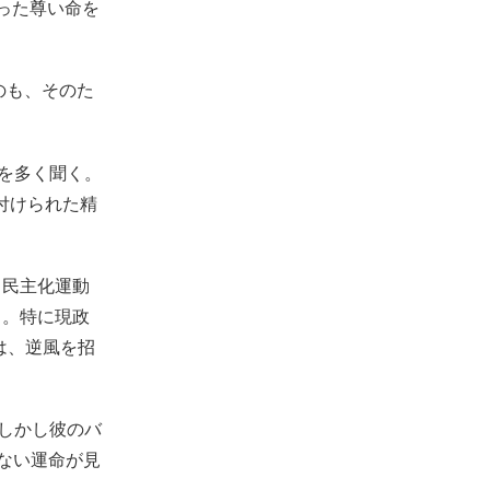
まった尊い命を
のも、そのた
声を多く聞く。
名付けられた精
、民主化運動
る。特に現政
は、逆風を招
しかし彼のバ
ない運命が見