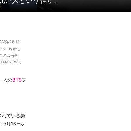
の「光州人という誇り」
0年5月18
、民主政治を
この出来事
R NEWS)
、一人の
BTS
フ
録されている楽
は5月18日を