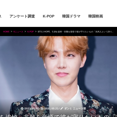
ス
アンケート調査
K-POP
韓国ドラマ
韓国映画
HOME
Kニュース
K-POP
BTS J-HOPE、5.18を追悼‥非難を覚悟で彼が守りたいもの「光州人という誇り」
2021.05.20
/
2021.05.21
/
ダンミ ニュース部