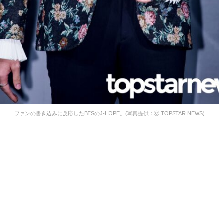
ファンの書き込みに反応したBTSのJ-HOPE。(写真提供：ⓒ TOPSTAR NEWS)