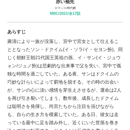
赤い袖先
ロマンス/時代劇
MBC/2021/全17話
あらすじ
粛清により一族が没落し、宮中で宮女として仕えるこ
ととなったソン・ドクイム(イ・ソラ/イ・セヨン扮)。同
じく朝鮮王朝21代国王英祖の孫、イ・サン(イ・ジュウ
ォン/ジュノ扮)は悲劇的な出来事で父を失い、宮中で孤
独な時間を過ごしていた。ある夜、サンはドクイムの
巧妙な計らいによって窮地を脱する。その時の出会い
が、サンの心に淡い感情を芽生えさせるが、運命は2人
を再び引き裂いてしまう。数年後、成長したドクイム
は聡明さを発揮し、尚宮たちから注目を浴びながら
も、自らの生き方を模索していた。ある日、彼女は走
っている最中に足を踏み外し、近くにいた世孫を巻き