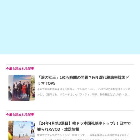
o
n
o
k
k
「涙の女王」1位も時間の問題？tvN 歴代視聴率韓国ド
ラマ TOP5
今年で開局18周年を迎える韓国ケーブル局の「tvN」。CJ ENMの有料放送チャンネ
ルとして開局され、ドラマをはじめバラエティ、時事、教養番組などの制作・放
送...
【24年4月第3週目】韓ドラ本国視聴率トップ3！日本で
観られるVOD・放送情報
世界中で大人気のコンテンツ「韓国ドラマ」。今年も年頭から高視聴率を記録した