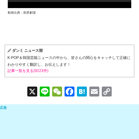
動画出典：衛星劇場
ダンミ ニュース部
K-POP＆韓国芸能ニュースの中から、皆さんの関心をキャッチして正確に
わかりやすく翻訳し、お伝えします！
記事一覧を見る(9223件)
X
Li
W
F
H
E
C
n
e
a
at
m
o
e
C
c
e
ail
p
h
e
n
y
at
b
a
Li