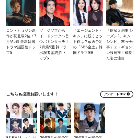
コン・ヒョジン新
ソ・ジソブから
「エージェント・
「財閥 x 刑事 シ
作が初登場2位！7
イ・ドンウクへ首
キム」に続くヒッ
ーズン2」キム・
月第5週 最新韓国
位バトンタッチ！
ト作は？放送予定
シンビ、末っ子刑
ドラマ話題性トッ
7月第5週 韓ドラ
の「SBS金土」韓
事チェ・ギョンジ
プ5
出演者 話題性ト
国ドラマ9選
ン役続投！成長し
ップ5
た姿に注目
こちらも投票お願いします！
アンケートTOP
8月6日は「ハンサ
26年8月公開予定
26年8月公開予定