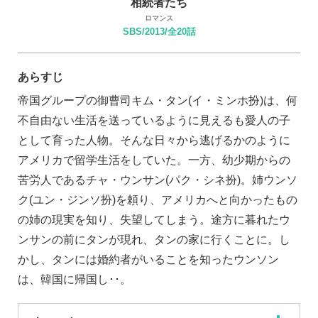
相続者たち
ロマンス
SBS/2013/全20話
あらすじ
帝国グループの御曹司キム・タン(イ・ミンホ扮)は、何
不自由ない生活を送っているように見えるも愛人の子
として育った人物。そんな日々から逃げるかのように
アメリカで留学生活をしていた。一方、幼少期からの
苦労人であるチャ・ウンサン(パク・シネ扮)。姉ウンソ
ク(ユン・ジンソ扮)を頼り、アメリカへと向かったもの
の姉の現実を知り、失望してしまう。途方に暮れたウ
ンサンの前にタンが現れ、タンの家に行くことに。し
かし、タンには婚約者がいることを知ったウンソン
は、韓国に帰国し･･。