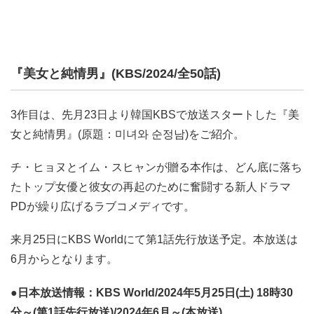
『美女と純情男』(KBS/2024/全50話)
3作目は、先月23日より韓国KBSで放送スタートした『美
女と純情男』(原題：미녀와 순정남)をご紹介。
チ・ヒョヌとイム・スヒャンが贈る本作は、どん底に落ち
たトップ女優と彼女の再起のために奮闘する新人ドラマ
PDが繰り広げるラブコメディです。
来月25日にKBS Worldにて第1話先行放送予定。本放送は
6月からとなります。
●日本放送情報：KBS World/2024年5月25日(土) 18時30
分～(第1話先行放送)/2024年6月～(本放送)