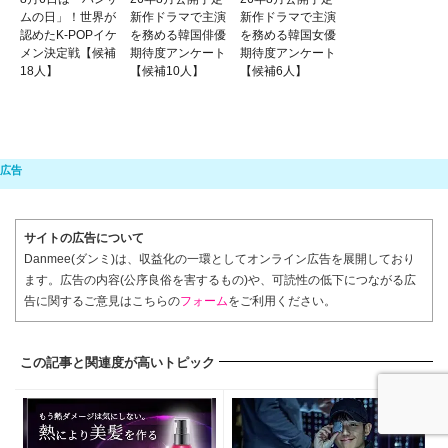
ムの日」！世界が
新作ドラマで主演
新作ドラマで主演
認めたK-POPイケ
を務める韓国俳優
を務める韓国女優
メン決定戦【候補
期待度アンケート
期待度アンケート
18人】
【候補10人】
【候補6人】
サイトの広告について
Danmee(ダンミ)は、収益化の一環としてオンライン広告を展開しており
ます。広告の内容(公序良俗を害するもの)や、可読性の低下につながる広
告に関するご意見はこちらの
フォーム
をご利用ください。
この記事と関連度が高いトピック