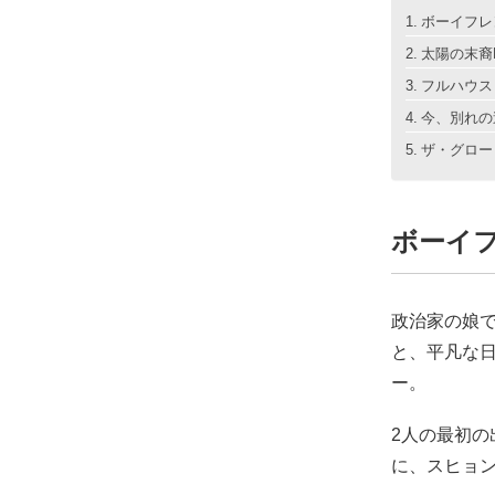
ボーイフレンド
太陽の末裔Lov
フルハウス (
今、別れの途
ザ・グローリ
ボーイフレ
政治家の娘で
と、平凡な日
ー。
2人の最初
に、スヒョ