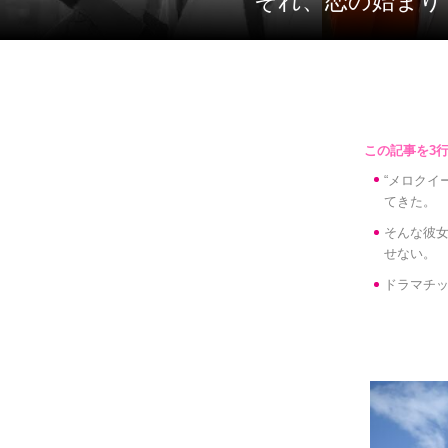
それ、恋の始まり
“メロクイ
てきた。
そんな彼
せない。
ドラマチ