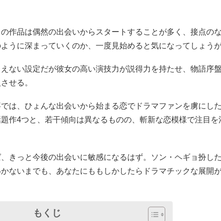
らの作品は偶然の出会いからスタートすることが多く、接点のな
のように深まっていくのか、一度見始めると気になってしょう
りえない設定だが彼女の高い演技力が説得力を持たせ、物語序
入させる。
事では、ひょんな出会いから始まる恋でドラマファンを虜にし
話題作4つと、若干傾向は異なるものの、斬新な恋模様で注目を
ば、きっと今後の出会いに敏感になるはず。ソン・ヘギョ扮し
いかないまでも、あなたにももしかしたらドラマチックな展開
もくじ