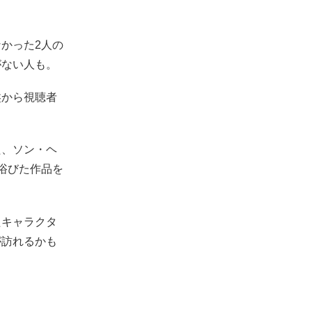
かった2人の
がない人も。
盤から視聴者
た、ソン・ヘ
浴びた作品を
たキャラクタ
が訪れるかも