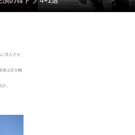
演の韓ドラ 4+1選
品に没入させ
聴者は目を離
紹介。