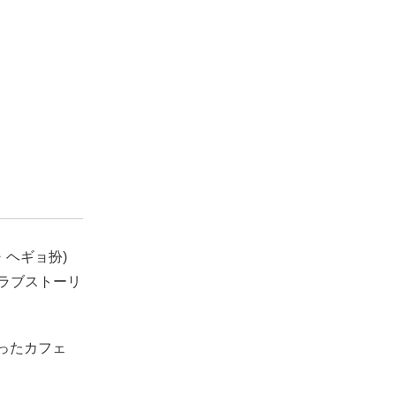
ヘギョ扮)
のラブストーリ
ったカフェ