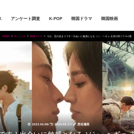
ス
アンケート調査
K-POP
韓国ドラマ
韓国映画
HOME
Kニュース
韓国ドラマ
それ、恋の始まりです！出会いに敏感となる ソン・ヘギョ 主演の韓ドラ 4+1選
2023.04.08
/
2023.05.17
/
西谷瀬里