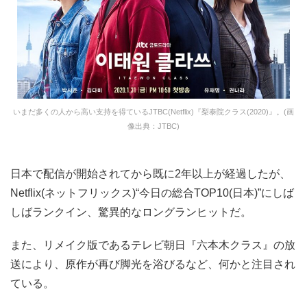
いまだ多くの人から高い支持を得ているJTBC(Netflix)『梨泰院クラス(2020)』。(画
像出典：JTBC)
日本で配信が開始されてから既に2年以上が経過したが、
Netflix(ネットフリックス)“今日の総合TOP10(日本)”にしば
しばランクイン、驚異的なロングランヒットだ。
また、リメイク版であるテレビ朝日『六本木クラス』の放
送により、原作が再び脚光を浴びるなど、何かと注目され
ている。