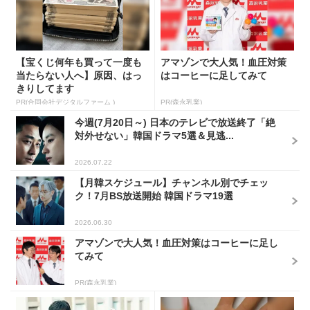
【宝くじ何年も買って一度も
アマゾンで大人気！血圧対策
当たらない人へ】原因、はっ
はコーヒーに足してみて
きりしてます
PR(合同会社デジタルファーム )
PR(森永乳業)
今週(7月20日～) 日本のテレビで放送終了「絶
対外せない」韓国ドラマ5選＆見逃...
2026.07.22
【月韓スケジュール】チャンネル別でチェッ
ク！7月BS放送開始 韓国ドラマ19選
2026.06.30
アマゾンで大人気！血圧対策はコーヒーに足し
てみて
PR(森永乳業)