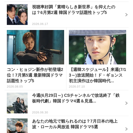
視聴率好調「素晴らしき新世界」を抑えたの
は？6月第2週 韓国ドラマ話題性トップ5
2026.06.17
コン・ヒョジン新作が初登場2
【週韓スケジュール】来週(7/1
位！7月第5週 最新韓国ドラマ
3～)放送開始！ド・ギョンス
話題性トップ5
初主演作ほか韓国時代...
2026.08.05
2026.07.10
今週(6月29日～) CSチャンネルで放送終了「鉄
板時代劇」韓国ドラマ4選＆見逃...
2026.06.30
あなたの地元で観られるのは？7月日本の地上
波・ローカル局放送 韓国ドラマ5選