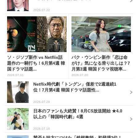
2026.07.22
ソ・ジソブ新作 vs Netflix話
パク・ウンビン新作「恋は命
題作の一騎打ち！6月第4週 韓
がけ」気になる滑り出しは？7
国ドラマ話題...
月第3週 韓国ドラマ視聴率...
2026.07.01
2026.07.20
Netflix時代劇「トングン」僅差で2週連続1
位！7月第4週 韓国ドラマ話題性...
2026.07.29
日本のファンも大絶賛！8月CS放送開始 ★4.0
以上の「韓国時代劇」4選
2026.07.16
賛否も味方につけた「鉄槌教師」初登場2位！