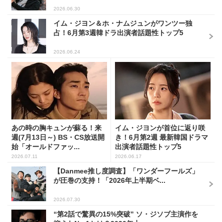
2026.06.30
イム・ジヨン＆ホ・ナムジュンがワンツー独
占！6月第3週韓ドラ出演者話題性トップ5
2026.06.24
あの時の胸キュンが蘇る！来
イム・ジヨンが首位に返り咲
週(7月13日～) BS・CS放送開
き！6月第2週 最新韓国ドラマ
始「オールドファッ...
出演者話題性トップ5
2026.07.11
2026.06.17
【Danmee推し度調査】「ワンダーフールズ」
が圧巻の支持！「2026年上半期ベ...
2026.07.30
“第2話で驚異の15%突破” ソ・ジソブ主演作を