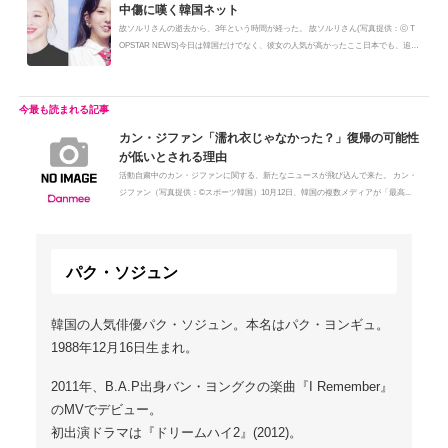
中傷に嘆く韓国ネット
故ソルリさんの逝去から、3年という時間が経った。 故ソルリさん(写真提供：ⓒ T
OPSTAR NEWS)今日は韓国だけでなく、彼女の人気が高かったここ日本でも、追
悼...
カン・ジファン「濡れ衣じゃなかった？」復帰の可能性
が低いとされる理由
活動自粛中のカン・ジファンに関する、新たなニュースが飛び込んで来た。 カン・
ジファン（写真提供：©スポーツ韓国）10月12日、韓国の複数メディアが「最高...
パク・ソジュン
韓国の人気俳優パク・ソジュン。本名はパク・ヨンギュ。
1988年12月16日生まれ。
2011年、B.A.P出身バン・ヨングクの楽曲『I Remember』
のMVでデビュー。
初出演ドラマは『ドリームハイ2』(2012)。