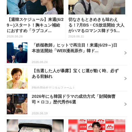
【週韓スケジュール】来週(6/2
切なさもときめきも味わえ
9～)スタート！胸キュン補給
る！7月BS・CS放送開始 大人
におすすめ「ラブコメ...
がハマるロマンス韓ドラ5...
2026.06.26
2026.06.11
「鉄槌教師」ヒットで再注目！来週(6/29～)日
本放送開始「WEB漫画原作」韓ド...
2026.06.24
【当選した人が暴露】宝くじ運が動く時、必ず
ある前触れ
PR(合同会社デジタルファーム )
2026年にも韓国ドラマの成功方式「財閥御曹
司 × ロコ」歴代秀作6選
2026.06.19