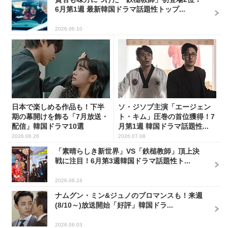
6月第1週 最新韓国ドラマ話題性トップ...
2026.06.10
日本で楽しめる作品も！下半
ソ・ジソブ主演「エージェン
期の幕開けを飾る「7月放送・
ト・キム」圧巻の首位獲得！7
配信」韓国ドラマ10選
月第1週 韓国ドラマ話題性...
2026.06.26
2026.07.08
「素晴らしき新世界」VS「鉄槌教師」頂上決
戦に注目！6月第3週韓国ドラマ話題性ト...
2026.06.24
ナムグン・ミン&ジュノのブロマンスも！来週
(8/10～)放送開始「好評」韓国ドラ...
2026.08.03