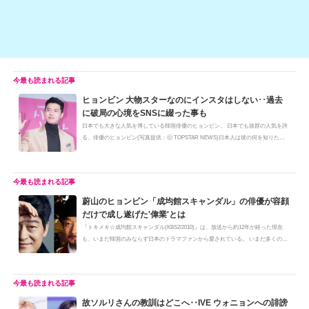
ヒョンビン 大物スターなのにインスタはしない･･過去
に破局の心境をSNSに綴った事も
日本でも大きな人気を博している韓国俳優のヒョンビン。 日本でも抜群の人気を誇
る、俳優のヒョンビン(写真提供：ⓒ TOPSTAR NEWS)日本人は彼の何を知りたが
る...
蔚山のヒョンビン「成均館スキャンダル」の俳優が容顔
だけで成し遂げた'偉業'とは
『トキメキ☆成均館スキャンダル(KBS2/2010)』は、放送から約12年が経った現在
も、いまだ韓国のみならず日本のドラマファンから愛されている。 いまだ多くの
フ...
故ソルリさんの教訓はどこへ‥IVE ウォニョンへの誹謗