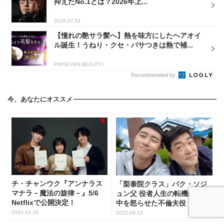
抑えたNo.1とは？2026年上...
2026.07.01
【憧れの艶サラ髪へ】熱を味方にしたヘアオイ
ル誕生！うねり・クセ・パサつきは熱で補...
PR(SEVEN BEAUTY)
Recommended by
今、あなたにオススメ
チ・チャンウク『アンナラス
「梨泰院クラス」パク・ソジ
マナラ－魔法の旋律－』5/6
ュン父 役者人生の転機は韓国
Netflixで公開決定！
中を怒らせた不倫夫役
2022.03.28
2022.08.13