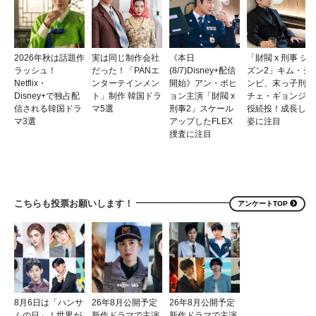
2026年秋は話題作
実は同じ制作会社
《本日
「財閥 x 刑事 シ
ラッシュ！
だった！「PANエ
(8/7)Disney+配信
ズン2」キム・シ
Netflix・
ンターテインメン
開始》アン・ボヒ
ンビ、末っ子刑事
Disney+で独占配
ト」制作 韓国ドラ
ョン主演「財閥 x
チェ・ギョンジン
信される韓国ドラ
マ5選
刑事2」スケール
役続投！成長した
マ3選
アップしたFLEX
姿に注目
捜査に注目
こちらも投票お願いします！
アンケートTOP
8月6日は「ハンサ
26年8月公開予定
26年8月公開予定
ムの日」！世界が
新作ドラマで主演
新作ドラマで主演