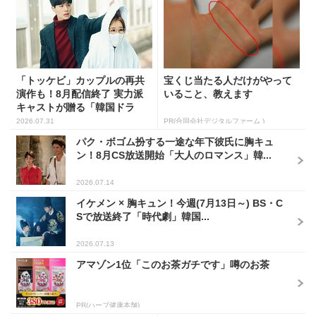
「トッケビ」カップルの再共
宝くじ当たる人だけがやって
演作も！8月配信終了 実力派
いること、教えます
キャストが贈る「韓国ドラ
マ...
2026.07.31
PR(合同会社デジタルファーム )
パク・ボゴム扮する一途な年下彼氏に胸キュ
ン！8月CS放送開始「大人のロマンス」韓...
2026.07.14
イケメン × 胸キュン！今週(7月13日～) BS・C
Sで放送終了「時代劇」韓国...
2026.07.13
アマゾン1位「このお茶ガチです」噂のお茶
PR(ハーブ健康本舗)