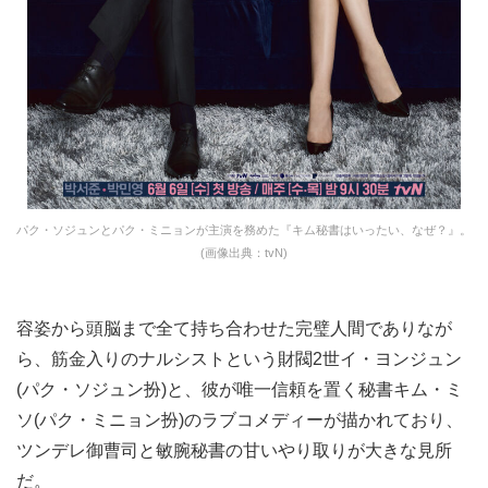
パク・ソジュンとパク・ミニョンが主演を務めた『キム秘書はいったい、なぜ？』。
(画像出典：tvN)
容姿から頭脳まで全て持ち合わせた完璧人間でありなが
ら、筋金入りのナルシストという財閥2世イ・ヨンジュン
(パク・ソジュン扮)と、彼が唯一信頼を置く秘書キム・ミ
ソ(パク・ミニョン扮)のラブコメディーが描かれており、
ツンデレ御曹司と敏腕秘書の甘いやり取りが大きな見所
だ。