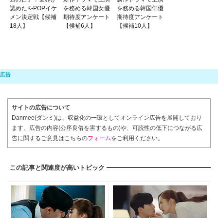
認めたK-POPイケ
を務める韓国女優
を務める韓国俳優
メン決定戦【候補
期待度アンケート
期待度アンケート
18人】
【候補6人】
【候補10人】
サイトの広告について
Danmee(ダンミ)は、収益化の一環としてオンライン広告を展開しており
ます。広告の内容(公序良俗を害するもの)や、可読性の低下につながる広
告に関するご意見はこちらの
フォーム
をご利用ください。
この記事と関連度が高いトピック