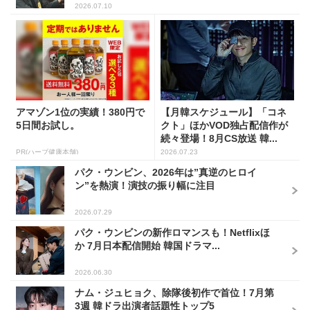
2026.07.10
アマゾン1位の実績！380円で
【月韓スケジュール】「コネ
5日間お試し。
クト」ほかVOD独占配信作が
続々登場！8月CS放送 韓...
PR(ハーブ健康本舗)
2026.07.23
パク・ウンビン、2026年は”真逆のヒロイ
ン”を熱演！演技の振り幅に注目
2026.07.29
パク・ウンビンの新作ロマンスも！Netflixほ
か 7月日本配信開始 韓国ドラマ...
2026.06.30
ナム・ジュヒョク、除隊後初作で首位！7月第
3週 韓ドラ出演者話題性トップ5