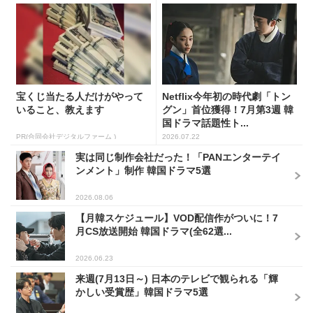
宝くじ当たる人だけがやって
Netflix今年初の時代劇「トン
いること、教えます
グン」首位獲得！7月第3週 韓
国ドラマ話題性ト...
PR(合同会社デジタルファーム )
2026.07.22
実は同じ制作会社だった！「PANエンターテイ
ンメント」制作 韓国ドラマ5選
2026.08.06
【月韓スケジュール】VOD配信作がついに！7
月CS放送開始 韓国ドラマ(全62選...
2026.06.23
来週(7月13日～) 日本のテレビで観られる「輝
かしい受賞歴」韓国ドラマ5選