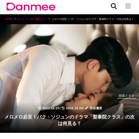
HOME
Kニュース
韓国ドラマ
メロメロ必至！パク・ソジュンのドラマ「梨泰院クラス」の次は何見る？
韓国ドラマ
2022.10.15
/
2022.10.19
/
西谷瀬里
メロメロ必至！パク・ソジュンのドラマ「梨泰院クラス」の次
は何見る？