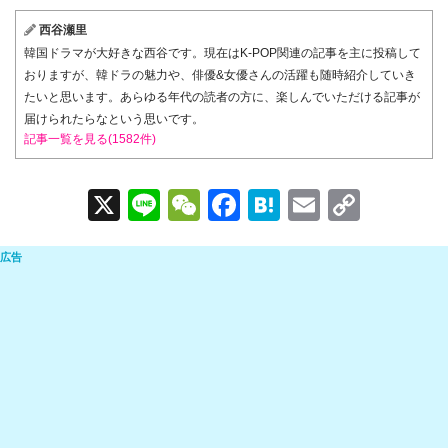
西谷瀬里
韓国ドラマが大好きな西谷です。現在はK-POP関連の記事を主に投稿して
おりますが、韓ドラの魅力や、俳優&女優さんの活躍も随時紹介していき
たいと思います。あらゆる年代の読者の方に、楽しんでいただける記事が
届けられたらなという思いです。
記事一覧を見る(1582件)
X
Li
W
F
H
E
C
n
e
a
at
m
o
e
C
c
e
ail
p
h
e
n
y
at
b
a
Li
o
n
o
k
k