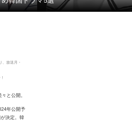
すめ韓国ドラマ5選
り、放送月・
介！
続々と公開。
24年公開予
期が決定。韓