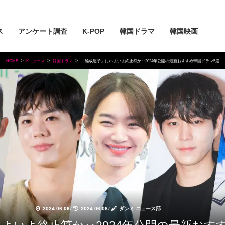
ス
アンケート調査
K-POP
韓国ドラマ
韓国映画
HOME
Kニュース
韓国ドラマ
「編成迷子」にいよいよ終止符か‥2024年公開の最新おすすめ韓国ドラマ5選
2024.06.06
/
2024.06.06
/
ダンミ ニュース部