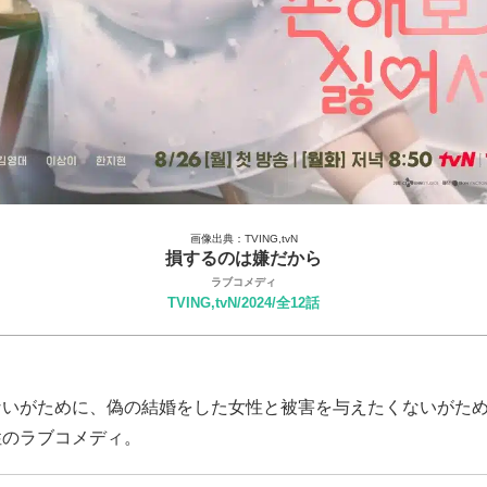
画像出典：TVING,tvN
損するのは嫌だから
ラブコメディ
TVING,tvN/2024/全12話
ないがために、偽の結婚をした女性と被害を与えたくないがた
性のラブコメディ。