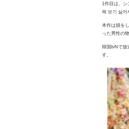
1作目は、シ
해 보기 싫어
本作は損を
った男性の
韓国tvNで
す。