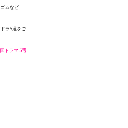
ボゴムなど
ドラ5選をご
国ドラマ 5選