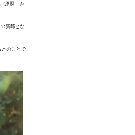
』(原題：손
偽の新郎とな
るとのことで