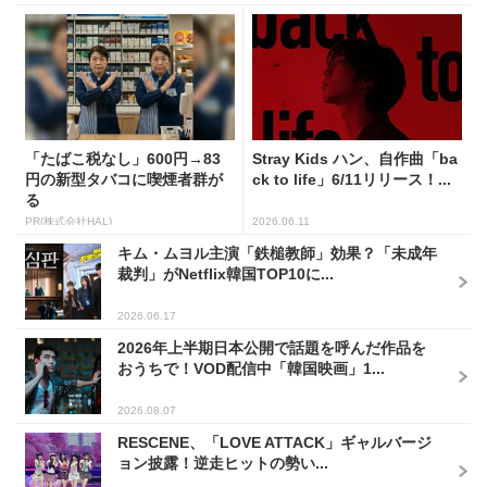
「たばこ税なし」600円→83
Stray Kids ハン、自作曲「ba
円の新型タバコに喫煙者群が
ck to life」6/11リリース！...
る
PR(株式会社HAL)
2026.06.11
キム・ムヨル主演「鉄槌教師」効果？「未成年
裁判」がNetflix韓国TOP10に...
2026.06.17
2026年上半期日本公開で話題を呼んだ作品を
おうちで！VOD配信中「韓国映画」1...
2026.08.07
RESCENE、「LOVE ATTACK」ギャルバージ
ョン披露！逆走ヒットの勢い...