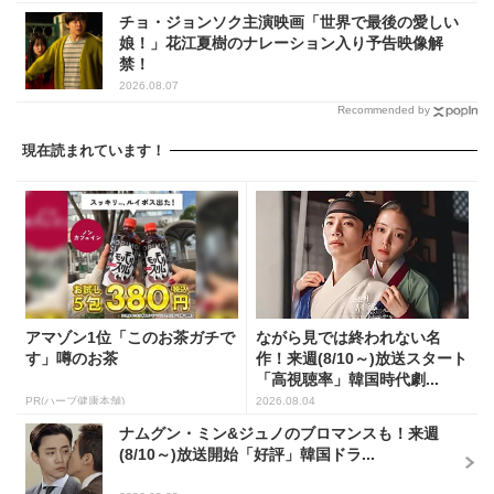
チョ・ジョンソク主演映画「世界で最後の愛しい
娘！」花江夏樹のナレーション入り予告映像解
禁！
2026.08.07
Recommended by
現在読まれています！
アマゾン1位「このお茶ガチで
ながら見では終われない名
す」噂のお茶
作！来週(8/10～)放送スタート
「高視聴率」韓国時代劇...
PR(ハーブ健康本舗)
2026.08.04
ナムグン・ミン&ジュノのブロマンスも！来週
(8/10～)放送開始「好評」韓国ドラ...