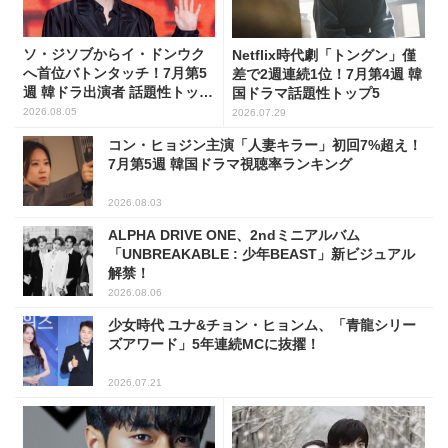
ソ・ジソブからイ・ドンウク
Netflix時代劇「トングン」僅
へ首位バトンタッチ！7月第5
差で2週連続1位！7月第4週 韓
週 韓ドラ出演者 話題性トップ
国ドラマ話題性トップ5
5
2026.08.05
2026.07.29
コン・ヒョジン主演「人妻キラー」初回7%超え！
7月第5週 韓国ドラマ視聴率ランキング
2026.08.03
ALPHA DRIVE ONE、2ndミニアルバム
「UNBREAKABLE : 少年BEAST」新ビジュアル
解禁！
2026.08.06
少女時代 ユナ&チョン・ヒョンム、「青龍シリー
ズアワード」5年連続MCに抜擢！
2026.07.21