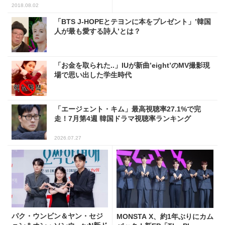
2018.08.02
「BTS J-HOPEとテヨンに本をプレゼント」’韓国
人が最も愛する詩人’とは？
「お金を取られた..」IUが新曲’eight’のMV撮影現
場で思い出した学生時代
「エージェント・キム」最高視聴率27.1%で完
走！7月第4週 韓国ドラマ視聴率ランキング
2026.07.27
パク・ウンビン＆ヤン・セジ
MONSTA X、約1年ぶりにカム