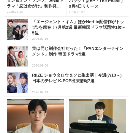
ョン＆オン・ソンウ、tvN新ド
バック！新EP「The Phase」
ラマ「恋は命がけ」制作発表
9月4日リリース
会に出席！(PHOTO18枚)
2026.07.14
2026.08.07
「エージェント・キム」ほかNetflix配信作がトッ
プ5を席巻！7月第2週 最新韓国ドラマ話題性1位～
5位
2026.07.15
実は同じ制作会社だった！「PANエンターテイン
メント」制作 韓国ドラマ5選
2026.08.06
RIIZE ショウタロウ＆ソヒ生出演！今週(7/13～)
日本のテレビ K-POP出演情報7選
2026.07.13