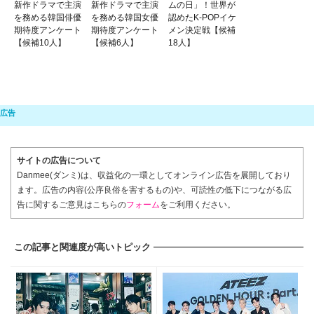
新作ドラマで主演
新作ドラマで主演
ムの日」！世界が
を務める韓国俳優
を務める韓国女優
認めたK-POPイケ
期待度アンケート
期待度アンケート
メン決定戦【候補
【候補10人】
【候補6人】
18人】
サイトの広告について
Danmee(ダンミ)は、収益化の一環としてオンライン広告を展開しており
ます。広告の内容(公序良俗を害するもの)や、可読性の低下につながる広
告に関するご意見はこちらの
フォーム
をご利用ください。
この記事と関連度が高いトピック