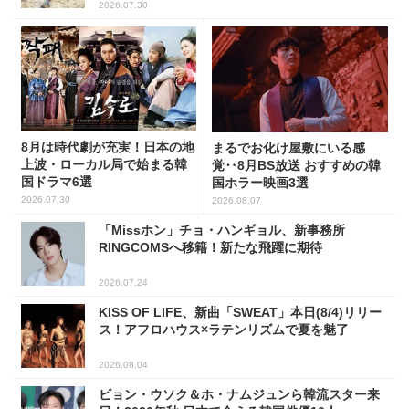
2026.07.30
8月は時代劇が充実！日本の地
まるでお化け屋敷にいる感
上波・ローカル局で始まる韓
覚‥8月BS放送 おすすめの韓
国ドラマ6選
国ホラー映画3選
2026.07.30
2026.08.07
「Missホン」チョ・ハンギョル、新事務所
RINGCOMSへ移籍！新たな飛躍に期待
2026.07.24
KISS OF LIFE、新曲「SWEAT」本日(8/4)リリー
ス！アフロハウス×ラテンリズムで夏を魅了
2026.08.04
ビョン・ウソク＆ホ・ナムジュンら韓流スター来