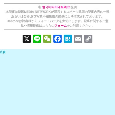
ⓒ
한국미디어네트워크
提供
本記事は韓国MEDIA NETWORKが運営するスポーツ韓国の記事内容の一部
あるいは全部 及び写真や編集物の提供により作成されております。
Danmeeは読者様からフィードバックを大切にします。記事に関するご意
見や情報提供はこちらの
フォーム
をご利用ください。
X
Li
W
F
H
E
C
n
e
a
at
m
o
e
C
c
e
ail
p
h
e
n
y
at
b
a
Li
o
n
o
k
k