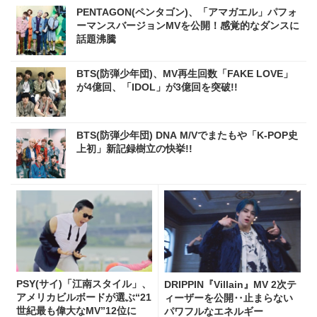
PENTAGON(ペンタゴン)、「アマガエル」パフォ
ーマンスバージョンMVを公開！感覚的なダンスに
話題沸騰
BTS(防弾少年団)、MV再生回数「FAKE LOVE」
が4億回、「IDOL」が3億回を突破!!
BTS(防弾少年団) DNA M/Vでまたもや「K-POP史
上初」新記録樹立の快挙!!
PSY(サイ)「江南スタイル」、
DRIPPIN『Villain』MV 2次テ
アメリカビルボードが選ぶ“21
ィーザーを公開‥止まらない
世紀最も偉大なMV”12位に
パワフルなエネルギー