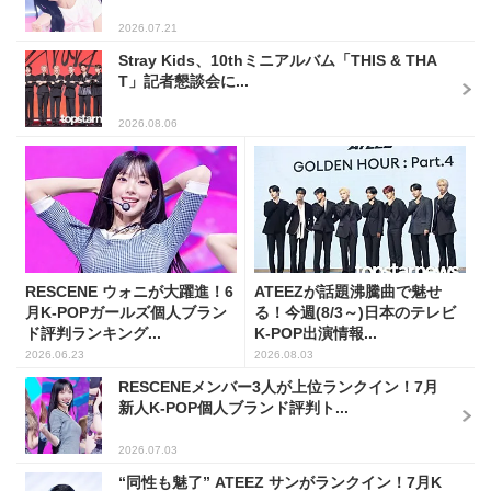
2026.07.21
Stray Kids、10thミニアルバム「THIS & THA
T」記者懇談会に...
2026.08.06
RESCENE ウォニが大躍進！6
ATEEZが話題沸騰曲で魅せ
月K-POPガールズ個人ブラン
る！今週(8/3～)日本のテレビ
ド評判ランキング...
K-POP出演情報...
2026.06.23
2026.08.03
RESCENEメンバー3人が上位ランクイン！7月
新人K-POP個人ブランド評判ト...
2026.07.03
“同性も魅了” ATEEZ サンがランクイン！7月K