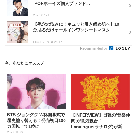
-POPボーイズ個人ブランド...
2026.07.21
【毛穴の悩みに！キュッと引き締め肌へ】10
分貼るだけオールインワンシートマスク
PR(SEVEN BEAUTY)
Recommended by
今、あなたにオススメ
BTS ジョングク W杯開幕式で
【INTERVIEW】日韓の’音楽仲
歴史塗り替える！発売初日100
間’が意気投合！
カ国以上で1位に
Lanalogue(ラナログ)が新曲
をYouTubeで発表
2022.11.29