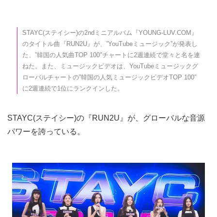
STAYC(ステイシー)の2ndミニアルバム『YOUNG-LUV.COM』
のタイトル曲『RUN2U』が、”YouTubeミュージック”が発表し
た、”韓国の人気曲TOP 100″チャートに2週連続で堂々と名を連
ねた。また、ミュージックビデオは、YouTubeミュージックグ
ローバルチャートの”韓国の人気ミュージックビデオTOP 100″
に2週連続で1位にランクインした。
STAYC(ステイシー)の『RUN2U』が、グローバルな音源
パワーを誇っている。