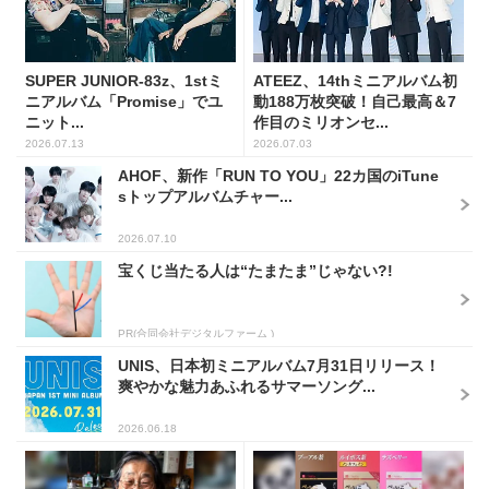
SUPER JUNIOR-83z、1stミ
ATEEZ、14thミニアルバム初
ニアルバム「Promise」でユ
動188万枚突破！自己最高＆7
ニット...
作目のミリオンセ...
2026.07.13
2026.07.03
AHOF、新作「RUN TO YOU」22カ国のiTune
sトップアルバムチャー...
2026.07.10
宝くじ当たる人は“たまたま”じゃない?!
PR(合同会社デジタルファーム )
UNIS、日本初ミニアルバム7月31日リリース！
爽やかな魅力あふれるサマーソング...
2026.06.18