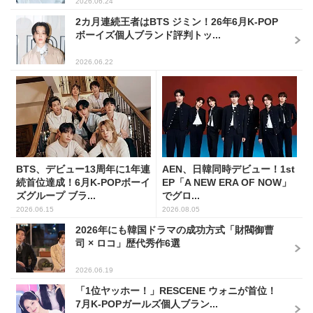
2026.06.24
2カ月連続王者はBTS ジミン！26年6月K-POP
ボーイズ個人ブランド評判トッ...
2026.06.22
BTS、デビュー13周年に1年連
AEN、日韓同時デビュー！1st
続首位達成！6月K-POPボーイ
EP「A NEW ERA OF NOW」
ズグループ ブラ...
でグロ...
2026.06.15
2026.08.05
2026年にも韓国ドラマの成功方式「財閥御曹
司 × ロコ」歴代秀作6選
2026.06.19
「1位ヤッホー！」RESCENE ウォニが首位！
7月K-POPガールズ個人ブラン...