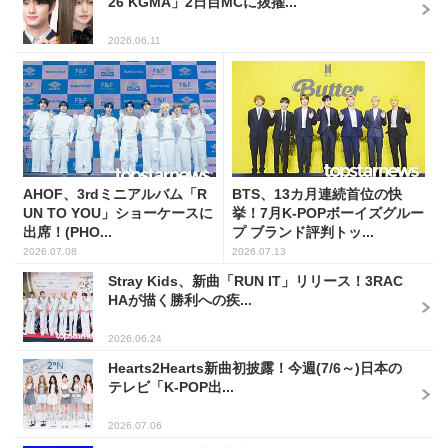
26 KGMA」2日目MCに抜擢...
2026.06.11
AHOF、3rdミニアルバム「R
BTS、13カ月連続首位の快
UN TO YOU」ショーケースに
挙！7月K-POPボーイズグルー
出席！(PHO...
プ ブランド評判トッ...
2026.07.08
2026.07.13
Stray Kids、新曲「RUN IT」リリース！3RAC
HAが描く勝利への疾...
2026.06.24
Hearts2Hearts新曲初披露！今週(7/6～)日本の
テレビ「K-POP出...
2026.07.06