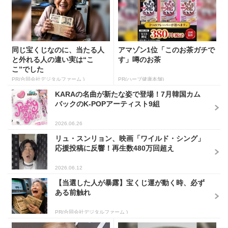
同じ宝くじなのに、当たる人
アマゾン1位「このお茶ガチで
と外れる人の違い実は“こ
す」噂のお茶
こ”でした
PR(合同会社デジタルファーム )
PR(ハーブ健康本舗)
KARAの名曲が新たな姿で登場！7月韓国カム
バックのK-POPアーティスト9組
2026.06.26
リュ・スンリョン、映画「ワイルド・シング」
応援投稿に反響！再生数480万回超え
2026.06.12
【当選した人が暴露】宝くじ運が動く時、必ず
ある前触れ
PR(合同会社デジタルファーム )