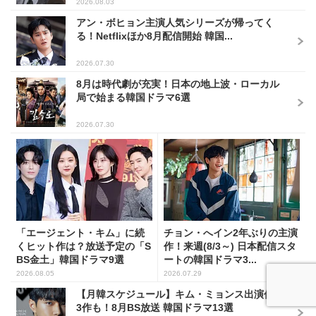
2026.08.03
アン・ボヒョン主演人気シリーズが帰ってく
る！Netflixほか8月配信開始 韓国...
2026.07.30
8月は時代劇が充実！日本の地上波・ローカル
局で始まる韓国ドラマ6選
2026.07.30
「エージェント・キム」に続
チョン・へイン2年ぶりの主演
くヒット作は？放送予定の「S
作！来週(8/3～) 日本配信スタ
BS金土」韓国ドラマ9選
ートの韓国ドラマ3...
2026.08.05
2026.07.29
【月韓スケジュール】キム・ミョンス出演作が
3作も！8月BS放送 韓国ドラマ13選