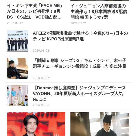
イ・ミンギ主演「FACE ME」
イ・ジュニョン入隊前最後の
が日本のテレビ初登場！8月
主演作も！8月本国放送&配信
BS・CS放送「VOD独占配
開始 韓国ドラマ7選
信」韓ドラ11選
2026.07.15
2026.07.21
ATEEZが話題沸騰曲で魅せる！今週(8/3～)日本の
テレビ K-POP出演情報7選
2026.08.03
「財閥 x 刑事 シーズン2」キム・シンビ、末っ子
刑事チェ・ギョンジン役続投！成長した姿に注目
2026.08.07
【Danmee推し度調査】ジェジュンプロデュース
VAYONN、26年夏版新人ボーイズグループ人気
No.1に
2026.08.06