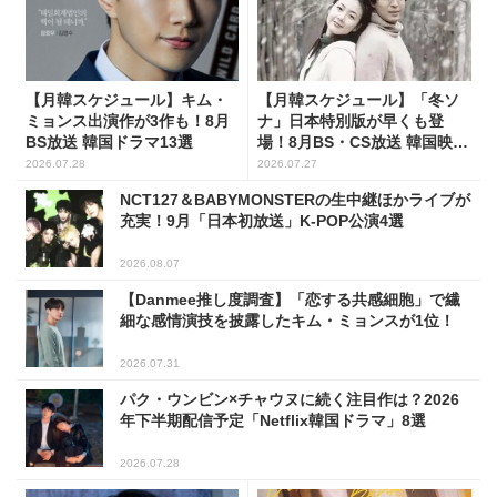
【月韓スケジュール】キム・
【月韓スケジュール】「冬ソ
ミョンス出演作が3作も！8月
ナ」日本特別版が早くも登
BS放送 韓国ドラマ13選
場！8月BS・CS放送 韓国映画
(全109選)
2026.07.28
2026.07.27
NCT127＆BABYMONSTERの生中継ほかライブが
充実！9月「日本初放送」K-POP公演4選
2026.08.07
【Danmee推し度調査】「恋する共感細胞」で繊
細な感情演技を披露したキム・ミョンスが1位！
2026.07.31
パク・ウンビン×チャウヌに続く注目作は？2026
年下半期配信予定「Netflix韓国ドラマ」8選
2026.07.28