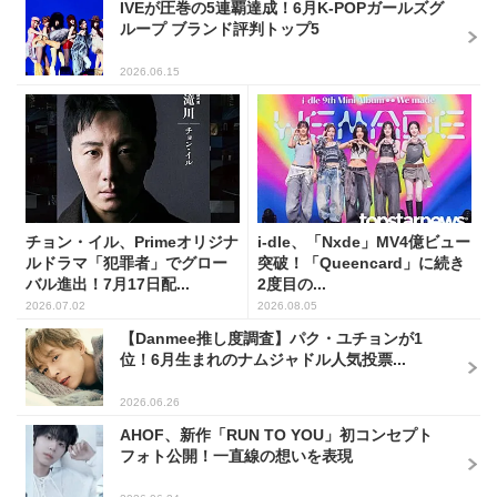
IVEが圧巻の5連覇達成！6月K-POPガールズグ
ループ ブランド評判トップ5
2026.06.15
チョン・イル、Primeオリジナ
i-dle、「Nxde」MV4億ビュー
ルドラマ「犯罪者」でグロー
突破！「Queencard」に続き
バル進出！7月17日配...
2度目の...
2026.07.02
2026.08.05
【Danmee推し度調査】パク・ユチョンが1
位！6月生まれのナムジャドル人気投票...
2026.06.26
AHOF、新作「RUN TO YOU」初コンセプト
フォト公開！一直線の想いを表現