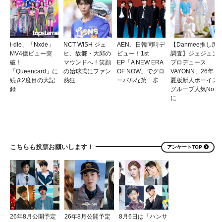
i-dle、「Nxde」
NCT WISH ジェ
AEN、日韓同時デ
【Danmee推し度
MV4億ビュー突
ヒ、故郷・大邱の
ビュー！1st
調査】ジェジュン
破！
マウンドへ！笑顔
EP「A NEW ERA
プロデュース
「Queencard」に
の始球式にファン
OF NOW」でグロ
VAYONN、26年
続き2度目の大記
熱狂
ーバルな第一歩
夏版新人ボーイズ
録
グループ人気No.1
に
こちらも投票お願いします！
アンケートTOP
26年8月公開予定
26年8月公開予定
8月6日は「ハンサ