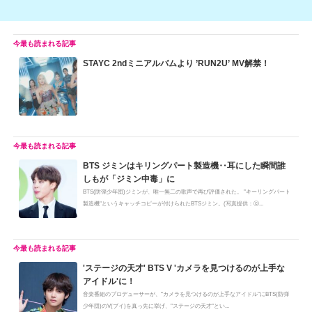
STAYC 2ndミニアルバムより ’RUN2U’ MV解禁！
BTS ジミンはキリングパート製造機‥耳にした瞬間誰
しもが「ジミン中毒」に
BTS(防弾少年団)ジミンが、唯一無二の歌声で再び評価された。 "キーリングパート
製造機"というキャッチコピーが付けられたBTSジミン。(写真提供：ⓒ...
'ステージの天才' BTS V 'カメラを見つけるのが上手な
アイドル'に！
音楽番組のプロデューサーが、"カメラを見つけるのが上手なアイドル"にBTS(防弾
少年団)のV(ブイ)を真っ先に挙げ、"ステージの天才"とい...