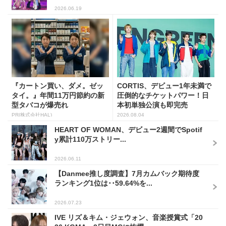
2026.06.19
『カートン買い、ダメ。ゼッ
CORTIS、デビュー1年未満で
タイ。』年間11万円節約の新
圧倒的なチケットパワー！日
型タバコが爆売れ
本初単独公演も即完売
PR(株式会社HAL)
2026.08.04
HEART OF WOMAN、デビュー2週間でSpotif
y累計110万ストリー...
2026.06.11
【Danmee推し度調査】7月カムバック期待度
ランキング1位は･･59.64%を...
2026.07.23
IVE リズ＆キム・ジェウォン、音楽授賞式「20