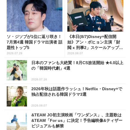
ソ・ジソブが1位に返り咲き！
《本日(8/7)Disney+配信開
7月第4週 韓国ドラマ出演者 話
始》アン・ボヒョン主演「財
題性トップ5
閥 x 刑事2」スケールアップし
たFLEX捜査に注目
2026.07.29
2026.08.07
日本のファンも大絶賛！8月CS放送開始 ★4.0以上
の「韓国時代劇」4選
2026.07.16
2026年秋は話題作ラッシュ！Netflix・Disney+で
独占配信される韓国ドラマ3選
2026.08.07
&TEAM JO初主演映画「ワンダンス」、主題歌は
&TEAM「For us」に決定！予告編映像&ティザー
ビジュアルも解禁