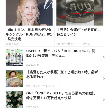
i-dle ミヨン、日本初のデジタ
【当選】金運が上がる直前に
ルシングル「RUN AWAY」8/1
起こるサイン
0発売決定...
2026.08.06
PR(合同会社デジタルファーム )
USPEER、新アルバム「BITE DISTRICT」初
動5.2万枚突破！デビュ...
2026.06.24
【当選した人が暴露】宝くじ運が動く時、必ず
ある前触れ
PR(合同会社デジタルファーム )
ONF「ONF: MY SELF」で自己最高の初動記
録を更新！11万枚超えの快挙
2026.06.24