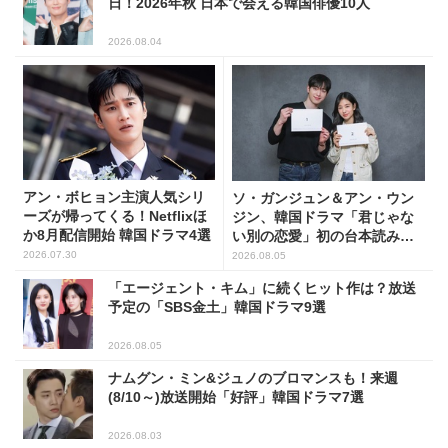
日！2026年秋 日本で会える韓国俳優10人
2026.08.04
アン・ボヒョン主演人気シリ
ソ・ガンジュン＆アン・ウン
ーズが帰ってくる！Netflixほ
ジン、韓国ドラマ「君じゃな
か8月配信開始 韓国ドラマ4選
い別の恋愛」初の台本読み合
わせで抜群のケミ
2026.07.30
2026.08.05
「エージェント・キム」に続くヒット作は？放送
予定の「SBS金土」韓国ドラマ9選
2026.08.05
ナムグン・ミン&ジュノのブロマンスも！来週
(8/10～)放送開始「好評」韓国ドラマ7選
2026.08.03