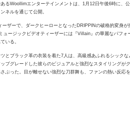
あるWoollimエンターテインメントは、1月12日午後6時に、公
eチャンネルを通じて公開。
ィーザーで、ダークヒーローとなったDRIPPINの破格的変身
ミュージックビデオティーザーには『Villain』の華麗なパフ
れている。
ーツとブラック革の衣装を着た7人は、高級感あふれるシックな
アップグレードした彼らのビジュアルと強烈なスタイリングが
揺さぶった。目が離せない強烈な刀群舞も、ファンの熱い反応