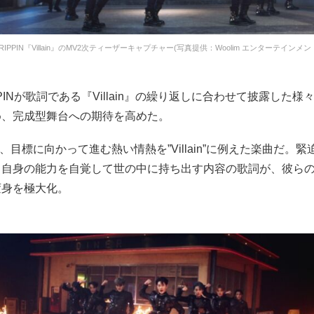
RIPPIN『Villain』のMV2次ティーザーキャプチャー(写真提供：Woolim エンターテインメン
PPINが歌詞である『Villain』の繰り返しに合わせて披露した
め、完成型舞台への期待を高めた。
n』は、目標に向かって進む熱い情熱を”Villain”に例えた楽曲だ。
、自身の能力を自覚して世の中に持ち出す内容の歌詞が、彼ら
変身を極大化。