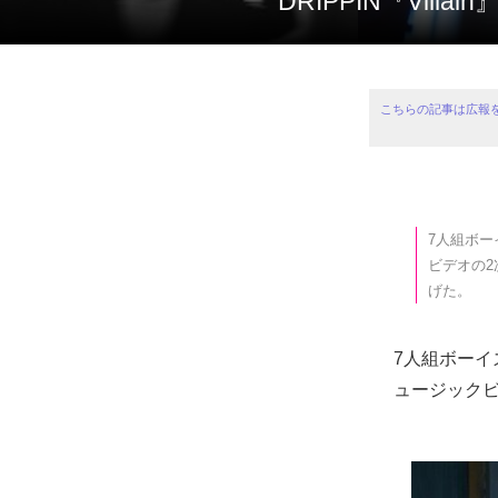
DRIPPIN『V
こちらの記事は広報
7人組ボー
ビデオの
げた。
7人組ボーイズ
ュージック