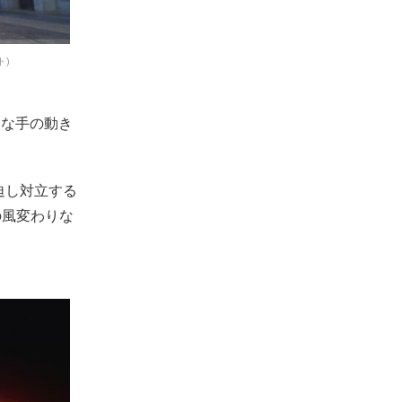
ト)
様々な手の動き
緊迫し対立する
の風変わりな