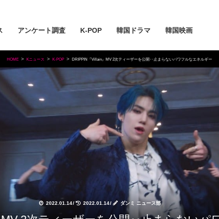
ス
アンケート調査
K-POP
韓国ドラマ
韓国映画
HOME
Kニュース
K-POP
DRIPPIN『Villain』MV 2次ティーザーを公開‥止まらないパワフルなエネルギー
2022.01.14
/
2022.01.14
/
ダンミ ニュース部