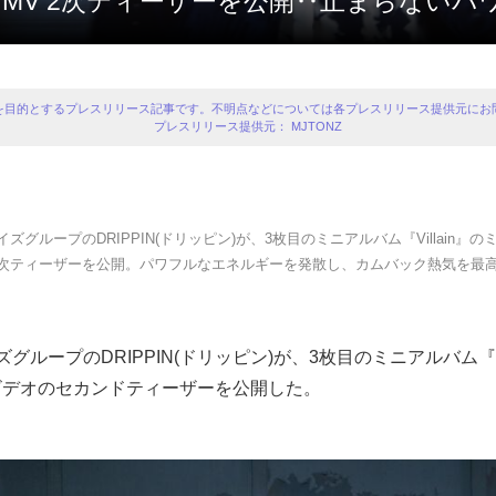
illain』MV 2次ティーザーを公開‥止まらな
を目的とするプレスリリース記事です。不明点などについては各プレスリリース提供元にお
プレスリリース提供元： MJTONZ
イズグループのDRIPPIN(ドリッピン)が、3枚目のミニアルバム『Villain』
2次ティーザーを公開。パワフルなエネルギーを発散し、カムバック熱気を最
グループのDRIPPIN(ドリッピン)が、3枚目のミニアルバム『Vi
ビデオのセカンドティーザーを公開した。