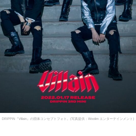
DRIPPIN『Villain』の団体コンセプトフォト。(写真提供：Woolim エンターテインメント)