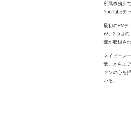
所属事務所で
YouTub
最初のPVテ
が、2つ目の
部が収録さ
ネイビース
散。さらに
ァンの心を
いる。