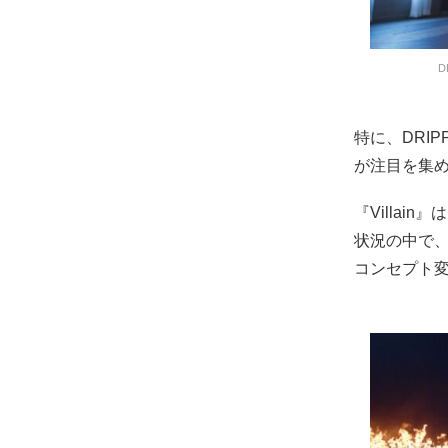
D
特に、DRI
が注目を集
『Villai
状況の中で
コンセプト