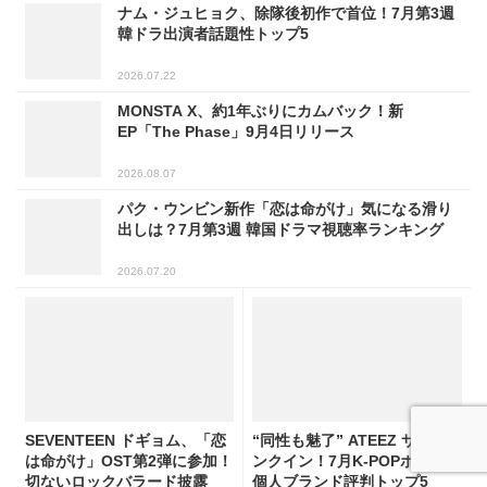
ナム・ジュヒョク、除隊後初作で首位！7月第3週
韓ドラ出演者話題性トップ5
2026.07.22
MONSTA X、約1年ぶりにカムバック！新
EP「The Phase」9月4日リリース
2026.08.07
パク・ウンビン新作「恋は命がけ」気になる滑り
出しは？7月第3週 韓国ドラマ視聴率ランキング
2026.07.20
SEVENTEEN ドギョム、「恋
“同性も魅了” ATEEZ サンがラ
は命がけ」OST第2弾に参加！
ンクイン！7月K-POPボーイズ
切ないロックバラード披露
個人ブランド評判トップ5