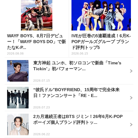
WAYF BOYS、8月7日デビュ
IVEが圧巻の5連覇達成！6月K-
ー！「WAYF BOYS DO」で新
POPガールズグループ ブラン
たなK-P...
ド評判トップ5
2026.08.06
2026.06.15
東方神起 ユンホ、初ソロコンで新曲「Time’s
Tickin’」初パフォーマン...
2026.07.15
“彼氏ドル”BOYFRIEND、15周年で完全体来
日！ファンコンサート「RE・E...
2026.07.23
2カ月連続王者はBTS ジミン！26年6月K-POP
ボーイズ個人ブランド評判トッ...
2026.06.22