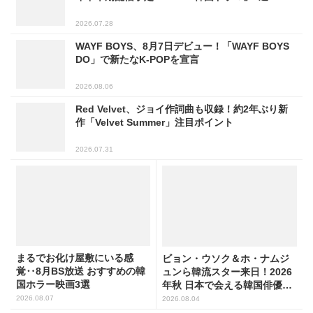
2026.07.28
WAYF BOYS、8月7日デビュー！「WAYF BOYS
DO」で新たなK-POPを宣言
2026.08.06
Red Velvet、ジョイ作詞曲も収録！約2年ぶり新
作「Velvet Summer」注目ポイント
2026.07.31
まるでお化け屋敷にいる感
ビョン・ウソク＆ホ・ナムジ
覚‥8月BS放送 おすすめの韓
ュンら韓流スター来日！2026
国ホラー映画3選
年秋 日本で会える韓国俳優10
人
2026.08.07
2026.08.04