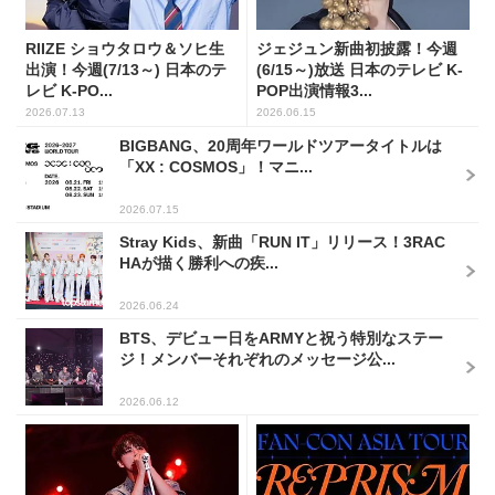
RIIZE ショウタロウ＆ソヒ生
ジェジュン新曲初披露！今週
出演！今週(7/13～) 日本のテ
(6/15～)放送 日本のテレビ K-
レビ K-PO...
POP出演情報3...
2026.07.13
2026.06.15
BIGBANG、20周年ワールドツアータイトルは
「XX : COSMOS」！マニ...
2026.07.15
Stray Kids、新曲「RUN IT」リリース！3RAC
HAが描く勝利への疾...
2026.06.24
BTS、デビュー日をARMYと祝う特別なステー
ジ！メンバーそれぞれのメッセージ公...
2026.06.12