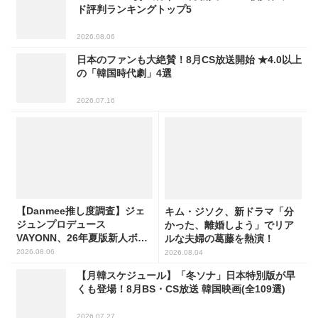
ド評判ランキングトップ5
2026.08.06
日本のファンも大絶賛！8月CS放送開始 ★4.0以上
の「韓国時代劇」4選
2026.07.16
【Danmee推し度調査】ジェ
キム・ジソク、新ドラマ「分
ジュンプロデュース
かった、離婚しよう」でリア
VAYONN、26年夏版新人ボー
ルな夫婦の葛藤を熱演！
イズグループ人気No.1に
2026.08.06
2026.08.04
【月韓スケジュール】「冬ソナ」日本特別版が早
くも登場！8月BS・CS放送 韓国映画(全109選)
2026.07.27