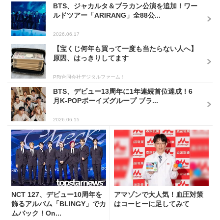
BTS、ジャカルタ＆ブラカン公演を追加！ワー
ルドツアー「ARIRANG」全88公...
2026.06.17
【宝くじ何年も買って一度も当たらない人へ】
原因、はっきりしてます
PR(合同会社デジタルファーム )
BTS、デビュー13周年に1年連続首位達成！6
月K-POPボーイズグループ ブラ...
2026.06.15
NCT 127、デビュー10周年を
アマゾンで大人気！血圧対策
飾るアルバム「BLINGY」でカ
はコーヒーに足してみて
ムバック！On...