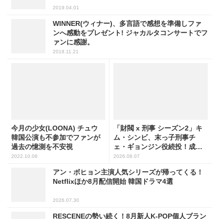
2019.04.01
WINNER(ウィナー)、多言語で感想を準備しファ
ンへ感動をプレゼント! ジャカルタコンサートでフ
ァンに感謝。
2018.11.21
今月の少女(LOONA) チュウ
「財閥 x 刑事 シーズン2」キ
韓国公演も不参加でファンが
ム・シンビ、末っ子刑事チ
過去の憶測を不安視
ェ・ギョンジン役続投！成長
した姿に注目
2022.10.06
2026.08.07
アン・ボヒョン主演人気シリーズが帰ってくる！
Netflixほか8月配信開始 韓国ドラマ4選
2026.07.30
RESCENEの勢い続く！8月新人K-POP個人ブラン