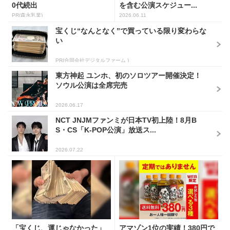
0代続出
を含む公演スケジュー...
PR(森永乳業)
2026.06.11
宝くじ“なんとなく”で買っている限り変わらな
い
PR(合同会社デジタルファーム )
東方神起 ユンホ、初のソロツアー開催決定！
ソウル公演は全席完売
2026.06.17
NCT JNJMファンミが日本TV初上陸！8月B
S・CS「K-POP公演」放送ス...
2026.07.22
「宝くじ、運じゃなかった」
アマゾン1位の実績！380円で