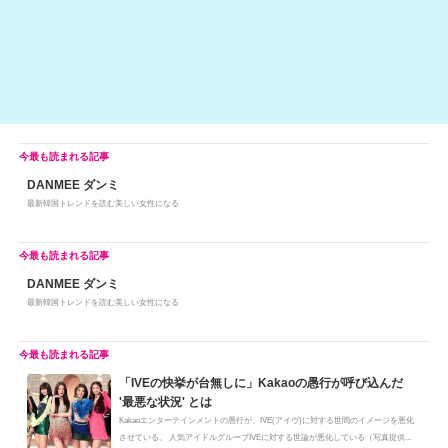
k
DANMEE ダンミ
最新韓国トレンドを読む美しい女性になる
DANMEE ダンミ
最新韓国トレンドを読む美しい女性になる
「IVEの快挙が台無しに」Kakaoの愚行が呼び込んだ
'最悪な状況' とは
Kakaoエンターテインメントの愚行が、IVE(アイヴ)に対する世間のイメージを悪化
させている。 人気アイドルグループIVEに対する世論が悪化している（写真提供...