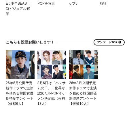
E : 少年BEAST」
POPを宣言
ップ5
熱狂
新ビジュアル解
禁！
こちらも投票お願いします！
アンケートTOP
26年8月公開予定
8月6日は「ハンサ
26年8月公開予定
新作ドラマで主演
ムの日」！世界が
新作ドラマで主演
を務める韓国女優
認めたK-POPイケ
を務める韓国俳優
期待度アンケート
メン決定戦【候補
期待度アンケート
【候補6人】
18人】
【候補10人】