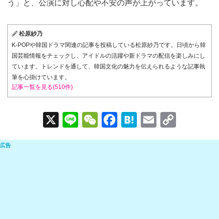
う」と、公演に対し心配や不安の声が上がっています。
松原紗乃
K-POPや韓国ドラマ関連の記事を投稿している松原紗乃です。日頃から韓
国芸能情報をチェックし、アイドルの活躍や新ドラマの配信を楽しみにし
ています。トレンドを通して、韓国文化の魅力を伝えられるような記事執
筆を心掛けています。
記事一覧を見る(510件)
X
Li
W
F
H
E
C
n
e
a
at
m
o
e
C
c
e
ail
p
h
e
n
y
at
b
a
Li
o
n
o
k