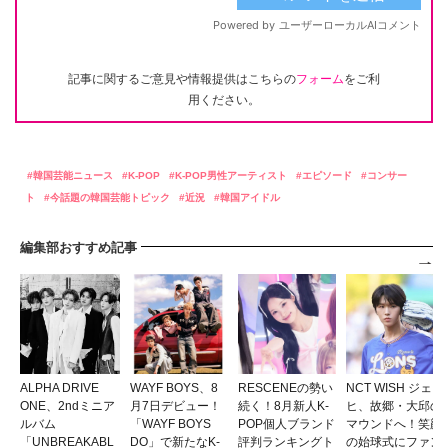
記事に関するご意見や情報提供はこちらの
フォーム
をご利
用ください。
韓国芸能ニュース
K-POP
K-POP男性アーティスト
エピソード
コンサー
ト
今話題の韓国芸能トピック
近況
韓国アイドル
編集部おすすめ記事
ALPHA DRIVE
WAYF BOYS、8
RESCENEの勢い
NCT WISH ジェ
ONE、2ndミニア
月7日デビュー！
続く！8月新人K-
ヒ、故郷・大邱の
ルバム
「WAYF BOYS
POP個人ブランド
マウンドへ！笑顔
「UNBREAKABL
DO」で新たなK-
評判ランキングト
の始球式にファン