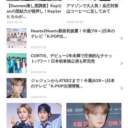
【Danmee推し度調査】Kep1i
アマゾンで大人気！血圧対策
anの団結力が後押し！Kep1er
はコーヒーに足してみて
ヒカルが...
2026.06.19
PR(森永乳業)
Hearts2Hearts新曲初披露！今週(7/6～)日本の
テレビ「K-POP出...
2026.07.06
CORTIS、デビュー1年未満で圧倒的なチケッ
トパワー！日本初単独公演も即完売
2026.08.04
ジェジュンからATEEZまで！今週(6/29～)日本
のテレビ「K-POP出演情報...
2026.06.29