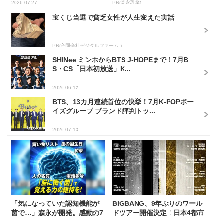
2026.07.27
PR(森永乳業)
宝くじ当選で貧乏女性が人生変えた実話
PR(合同会社デジタルファーム )
SHINee ミンホからBTS J-HOPEまで！7月B
S・CS「日本初放送」K...
2026.06.12
BTS、13カ月連続首位の快挙！7月K-POPボー
イズグループ ブランド評判トッ...
2026.07.13
「気になっていた認知機能が
BIGBANG、9年ぶりのワール
菌で…」森永が開発。感動の7
ドツアー開催決定！日本4都市