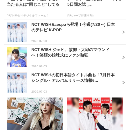
当たる人は“同じこと”してる
5日間お試し。
PR(合同会社デジタルファーム )
PR(ハーブ健康本舗)
NCT WISH&aespaら登場！今週(7/20～) 日本
のテレビ K-POP...
2026.07.20
NCT WISH ジェヒ、故郷・大邱のマウンド
へ！笑顔の始球式にファン熱狂
2026.08.05
NCT WISHの初日本語タイトル曲も！7月日本
シングル・アルバムリリース情報6...
2026.07.03