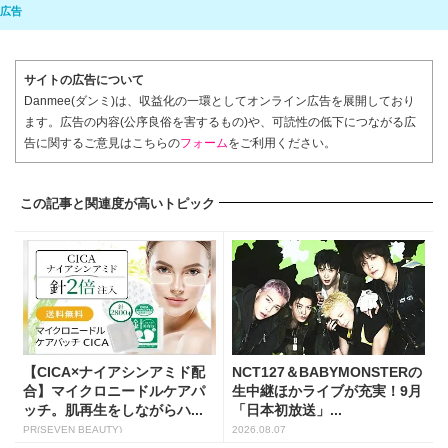
サイトの広告について
Danmee(ダンミ)は、収益化の一環としてオンライン広告を展開しており
ます。広告の内容(公序良俗を害するもの)や、可読性の低下につながる広
告に関するご意見はこちらの
フォーム
をご利用ください。
この記事と関連度が高いトピック
【CICA×ナイアシンアミド配
NCT127＆BABYMONSTERの
合】マイクロニードルケアパ
生中継ほかライブが充実！9月
ッチ。肌再生をしながらハ...
「日本初放送」...
PR(SEVEN BEAUTY)
2026.08.07