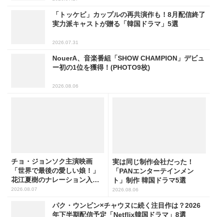
「トッケビ」カップルの再共演作も！8月配信終了
実力派キャストが贈る「韓国ドラマ」5選
2026.07.31
NouerA、音楽番組「SHOW CHAMPION」デビュ
ー初の1位を獲得！(PHOTO9枚)
2026.08.06
チョ・ジョンソク主演映画
実は同じ制作会社だった！
「世界で最後の愛しい娘！」
「PANエンターテインメン
花江夏樹のナレーション入り
ト」制作 韓国ドラマ5選
予告映像解禁！
2026.08.07
2026.08.06
パク・ウンビン×チャウヌに続く注目作は？2026
年下半期配信予定「Netflix韓国ドラマ」8選