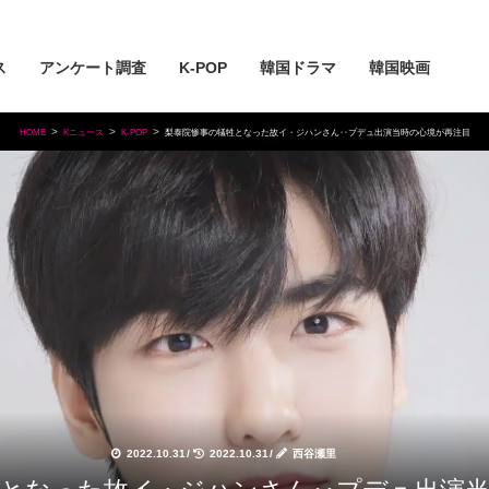
ス
アンケート調査
K-POP
韓国ドラマ
韓国映画
HOME
Kニュース
K-POP
梨泰院惨事の犠牲となった故イ・ジハンさん‥プデュ出演当時の心境が再注目
2022.10.31
/
2022.10.31
/
西谷瀬里