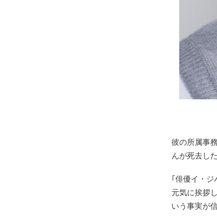
彼の所属事務
んが死去し
｢俳優イ・
元気に挨拶
いう事実が