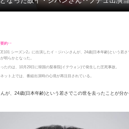
牲となった故イ・ジハンさん‥プデュ出演
UCE101 シーズン2』に出演したイ・ジハンさんが、24歳(日本年齢)という若
とが明らかとなった。
ったのは、10月29日に韓国の梨泰院(イテウォン)で発生した圧死事故。
のネット上では、番組出演時の心境が再注目されている。
んが、24歳(日本年齢)という若さでこの世を去ったことが分