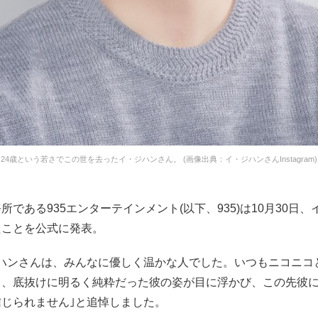
24歳という若さでこの世を去ったイ・ジハンさん。 (画像出典：イ・ジハンさんInstagram)
所である935エンターテインメント(以下、935)は10月30日
たことを公式に発表。
ジハンさんは、みんなに優しく温かな人でした。いつもニコニコ
し、底抜けに明るく純粋だった彼の姿が目に浮かび、この先彼
信じられません｣と追悼しました。