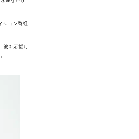
は悲痛な声が
ディション番組
、彼を応援し
た。