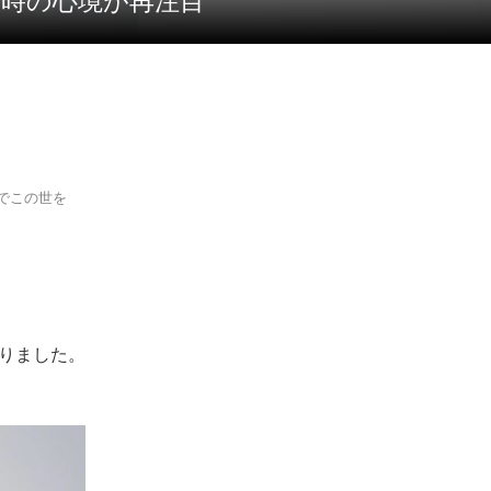
当時の心境が再注目
さでこの世を
かりました。