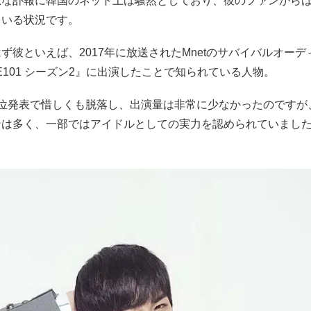
急な訃報に韓国のネット上は騒然としており、彼のファンから
ている状況です。
ず彼といえば、2017年に放送されたMnetのサバイバルオー
CE101 シーズン2』に出演したことで知られている人物。
順位発表で惜しくも脱落し、出演量は非常に少なかったのですが
ンは多く、一部ではアイドルとしての実力を認められていまし