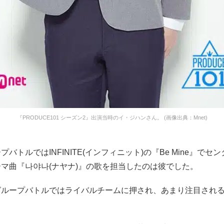
『PRODUCE101 シーズン2』出演当時のイ・ジハンさん。 (画像出典：Mnet)
バトルではINFINITE(インフィニット)の『Be Mine』でセ
マ曲『나야나(ナヤナ)』の歌を担当したのは彼でした。
グループバトルではライバルチームに押され、あまり注目され