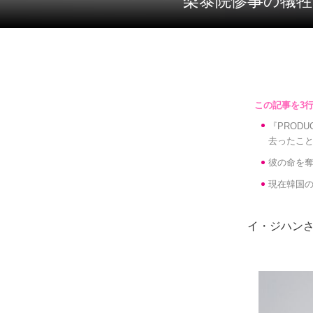
梨泰院惨事の犠
『PROD
去ったこ
彼の命を奪
現在韓国
イ・ジハンさ