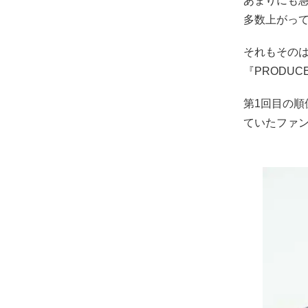
あまりにも
多数上がっ
それもそのは
『PRODU
第1回目の
ていたファ