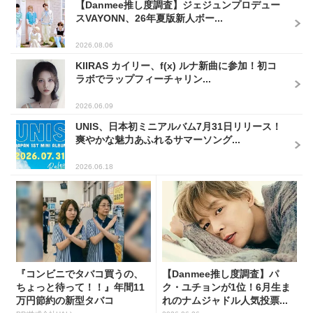
【Danmee推し度調査】ジェジュンプロデュー
スVAYONN、26年夏版新人ボー...
2026.08.06
KIIRAS カイリー、f(x) ルナ新曲に参加！初コ
ラボでラップフィーチャリン...
2026.06.09
UNIS、日本初ミニアルバム7月31日リリース！
爽やかな魅力あふれるサマーソング...
2026.06.18
『コンビニでタバコ買うの、
【Danmee推し度調査】パ
ちょっと待って！！』年間11
ク・ユチョンが1位！6月生ま
万円節約の新型タバコ
れのナムジャドル人気投票...