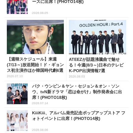
ースに出席！(PHOTO14枚)
2026.08.05
【週韓スケジュール】来週
ATEEZが話題沸騰曲で魅せ
(7/13～)放送開始！ド・ギョン
る！今週(8/3～)日本のテレビ
ス初主演作ほか韓国時代劇6選
K-POP出演情報7選
2026.07.10
2026.08.03
パク・ウンビン＆ヤン・セジョン＆オン・ソン
ウ、tvN新ドラマ「恋は命がけ」制作発表会に出
席！(PHOTO18枚)
2026.07.14
KiiiKiii、アルバム発売記念ポップアップストア フ
ォトイベントに出席！(PHOTO14枚)
2026.08.06