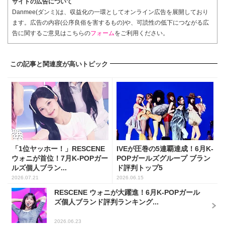
サイトの広告について
Danmee(ダンミ)は、収益化の一環としてオンライン広告を展開しており
ます。広告の内容(公序良俗を害するもの)や、可読性の低下につながる広
告に関するご意見はこちらの
フォーム
をご利用ください。
この記事と関連度が高いトピック
「1位ヤッホー！」RESCENE
IVEが圧巻の5連覇達成！6月K-
ウォニが首位！7月K-POPガー
POPガールズグループ ブラン
ルズ個人ブラン...
ド評判トップ5
2026.07.21
2026.06.15
RESCENE ウォニが大躍進！6月K-POPガール
ズ個人ブランド評判ランキング...
2026.06.23