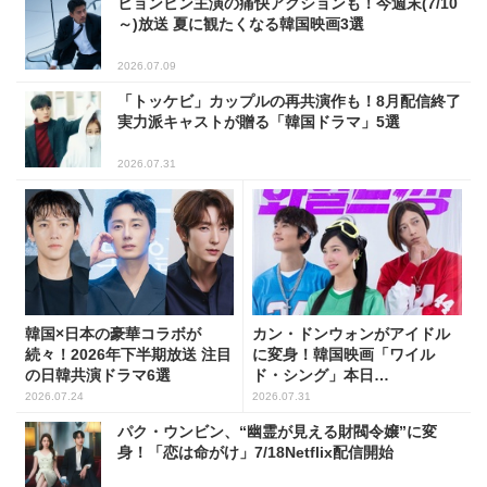
ヒョンビン主演の痛快アクションも！今週末(7/10
～)放送 夏に観たくなる韓国映画3選
2026.07.09
「トッケビ」カップルの再共演作も！8月配信終了
実力派キャストが贈る「韓国ドラマ」5選
2026.07.31
韓国×日本の豪華コラボが
カン・ドンウォンがアイドル
続々！2026年下半期放送 注目
に変身！韓国映画「ワイル
の日韓共演ドラマ6選
ド・シング」本日
(7/31)Netflix配信開始
2026.07.24
2026.07.31
パク・ウンビン、“幽霊が見える財閥令嬢”に変
身！「恋は命がけ」7/18Netflix配信開始