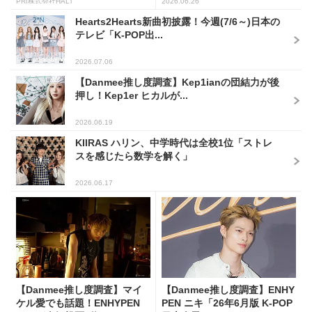
PR(株式会社HAL)
2026.06.26
Hearts2Hearts新曲初披露！今週(7/6～)日本の
テレビ「K-POP出...
2026.07.06
【Danmee推し度調査】Kep1ianの団結力が後
押し！Kep1er ヒカルが...
2026.06.19
KIIRAS ハリン、中学時代は全校1位「ストレ
スを感じたら数学を解く」
2026.06.17
【Danmee推し度調査】マイ
【Danmee推し度調査】ENHY
ケル愛でも話題！ENHYPEN
PEN ニキ「26年6月版 K-POP