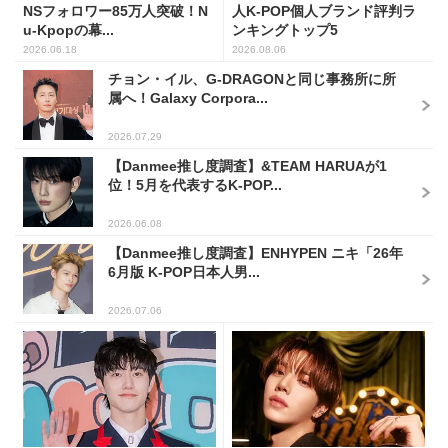
NSフォロワー85万人突破！N
人K-POP個人ブランド評判ラ
u-Kpopの幕...
ンキングトップ5
2026.06.18
2026.08.06
チョン・イル、G-DRAGONと同じ事務所に所
属へ！Galaxy Corpora...
2026.07.29
【Danmee推し度調査】&TEAM HARUAが1
位！5月を代表するK-POP...
2026.06.08
【Danmee推し度調査】ENHYPEN ニキ「26年
6月版 K-POP日本人男...
2026.07.06