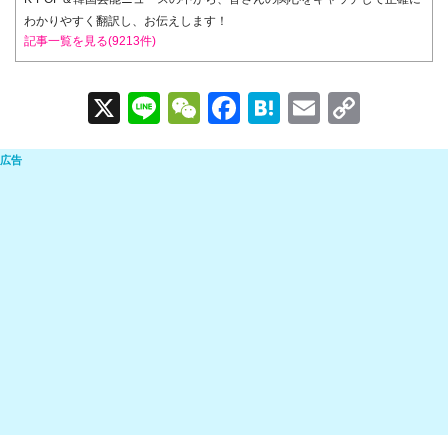
わかりやすく翻訳し、お伝えします！
記事一覧を見る(9213件)
X
Li
W
F
H
E
C
n
e
a
at
m
o
e
C
c
e
ail
p
h
e
n
y
at
b
a
Li
o
n
o
k
k