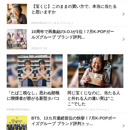
【宝くじ】このままの買い方で、本当に当たる
と思いますか
PR(合同会社デジタルファーム )
10周年で再集結のI.O.Iが1位！7月K-POPガー
ルズグループ ブランド評判...
2026.07.13
「たばこ税なし」思わぬ朗報
同じ宝くじなのに、当たる人
に喫煙者が群がる新型タバコ
と外れる人の違い実は“こ
こ”でした
PR(株式会社HAL)
PR(合同会社デジタルファーム )
BTS、13カ月連続首位の快挙！7月K-POPボー
イズグループ ブランド評判トッ...