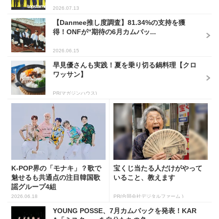
2026.07.13
【Danmee推し度調査】81.34%の支持を獲
得！ONFが“期待の6月カムバッ...
2026.06.15
早見優さんも実践！夏を乗り切る鍋料理【クロ
ワッサン】
PR(マガジンハウス)
K-POP界の「モナキ」？歌で
宝くじ当たる人だけがやって
魅せるも共通点の注目韓国歌
いること、教えます
謡グループ4組
2026.06.18
PR(合同会社デジタルファーム )
YOUNG POSSE、7月カムバックを発表！KAR