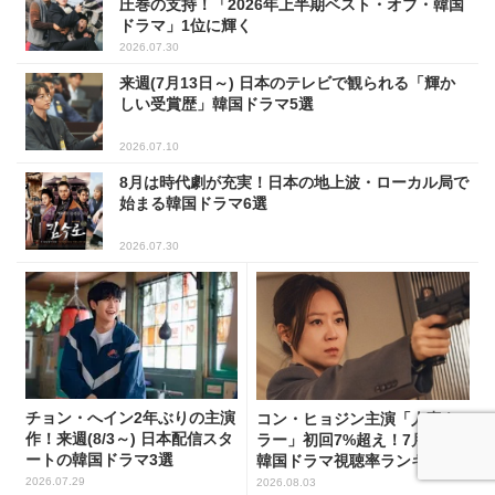
圧巻の支持！「2026年上半期ベスト・オブ・韓国
ドラマ」1位に輝く
2026.07.30
来週(7月13日～) 日本のテレビで観られる「輝か
しい受賞歴」韓国ドラマ5選
2026.07.10
8月は時代劇が充実！日本の地上波・ローカル局で
始まる韓国ドラマ6選
2026.07.30
チョン・へイン2年ぶりの主演
コン・ヒョジン主演「人妻キ
作！来週(8/3～) 日本配信スタ
ラー」初回7%超え！7月第5週
ートの韓国ドラマ3選
韓国ドラマ視聴率ランキング
2026.07.29
2026.08.03