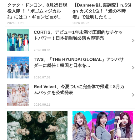
クァク・ドンヨン、8月25日現
【Danmee推し度調査】n.SSi
役入隊 ！「ボゴムマジカル
gn カズタ1位！「愛の不時
2」にはコ・ギョンピョが...
着」で証明したミ...
2026.07.21
2026.06.25
CORTIS、デビュー1年未満で圧倒的なチケッ
トパワー！日本初単独公演も即完売
2026.08.04
TWS、「THE HYUNDAI GLOBAL」アンバサ
ダーに就任！韓国と日本を...
2026.07.02
Red Velvet、今夏ついに完全体で帰還！8月カ
ムバックを公式発表
2026.06.11