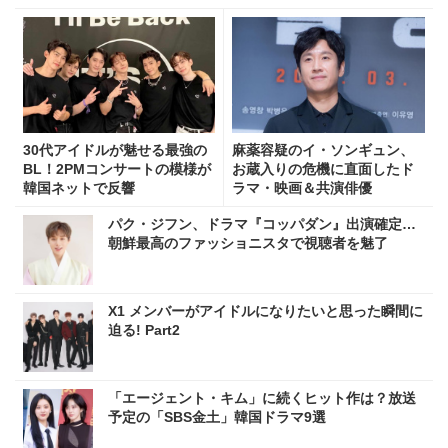
30代アイドルが魅せる最強の
麻薬容疑のイ・ソンギュン、
BL！2PMコンサートの模様が
お蔵入りの危機に直面したド
韓国ネットで反響
ラマ・映画＆共演俳優
パク・ジフン、ドラマ『コッパダン』出演確定…
朝鮮最高のファッショニスタで視聴者を魅了
X1 メンバーがアイドルになりたいと思った瞬間に
迫る! Part2
「エージェント・キム」に続くヒット作は？放送
予定の「SBS金土」韓国ドラマ9選