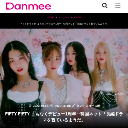
HOME
Kニュース
K-POP
FIFTY FIFTY まもなくデビュー1周年‥韓国ネット「長編ドラマを観ているようだ」
K-POP
2023.10.18
/
2023.10.18
/
ダンミ ニュース部
FIFTY FIFTY まもなくデビュー1周年‥韓国ネット「長編ドラ
マを観ているようだ」