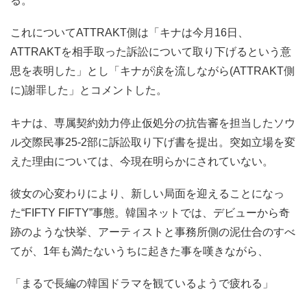
る。
これについてATTRAKT側は「キナは今月16日、
ATTRAKTを相手取った訴訟について取り下げるという意
思を表明した」とし「キナが涙を流しながら(ATTRAKT側
に)謝罪した」とコメントした。
キナは、専属契約効力停止仮処分の抗告審を担当したソウ
ル交際民事25-2部に訴訟取り下げ書を提出。突如立場を変
えた理由については、今現在明らかにされていない。
彼女の心変わりにより、新しい局面を迎えることになっ
た“FIFTY FIFTY”事態。韓国ネットでは、デビューから奇
跡のような快挙、アーティストと事務所側の泥仕合のすべ
てが、1年も満たないうちに起きた事を嘆きながら、
「まるで長編の韓国ドラマを観ているようで疲れる」