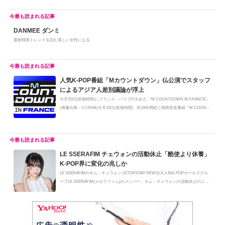
DANMEE ダンミ
最新韓国トレンドを読む美しい女性になる
人気K-POP番組「Mカウントダウン」仏公演でスタッフ
によるアジア人差別議論が浮上
今月15日(現地時間)にフランス・パリで行われた『M COUNTDOWN IN FRANCE』
(画像出典：CJ ENM)今月15日(現地時間)、約19年間続く韓国音楽番組『M COUNT
DOWN』...
LE SSERAFIM チェウォンの活動休止「酷使より休養」
K-POP界に変化の兆しか
LE SSERAFIMのキム・チェウォン (©TOPSTAR NEWS)大人気K-POPガールズグル
ープLE SSERAFIM(ルセラフィム)のメンバー、キム・チェウォンの活動休止のニュ
ース...