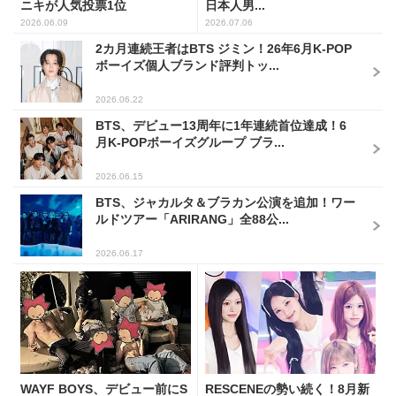
ニキが人気投票1位
日本人男...
2026.06.09
2026.07.06
2カ月連続王者はBTS ジミン！26年6月K-POP
ボーイズ個人ブランド評判トッ...
2026.06.22
BTS、デビュー13周年に1年連続首位達成！6
月K-POPボーイズグループ ブラ...
2026.06.15
BTS、ジャカルタ＆ブラカン公演を追加！ワー
ルドツアー「ARIRANG」全88公...
2026.06.17
WAYF BOYS、デビュー前にS
RESCENEの勢い続く！8月新