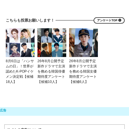
こちらも投票お願いします！
アンケートTOP
8月6日は「ハンサ
26年8月公開予定
26年8月公開予定
ムの日」！世界が
新作ドラマで主演
新作ドラマで主演
認めたK-POPイケ
を務める韓国俳優
を務める韓国女優
メン決定戦【候補
期待度アンケート
期待度アンケート
18人】
【候補10人】
【候補6人】