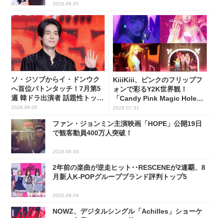
2026.08.05
ソ・ジソブからイ・ドンウク
KiiiKiii、ピンクのフリップフ
へ首位バトンタッチ！7月第5
ォンで彩るY2K世界観！
週 韓ドラ出演者 話題性トップ
「Candy Pink Magic Hole
5
Flip Phone」公開
2026.08.05
2026.07.31
ファン・ジョンミン主演映画「HOPE」公開19日
で観客動員400万人突破！
2026.08.03
2年前の楽曲が逆走ヒット･･RESCENEが2連覇、8
月新人K-POPグループブランド評判トップ5
2026.08.04
NOWZ、デジタルシングル「Achilles」ショーケ