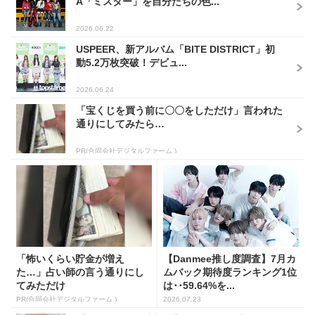
A「ミスター」を自分たちの色...
2026.06.22
USPEER、新アルバム「BITE DISTRICT」初
動5.2万枚突破！デビュ...
2026.06.24
「宝くじを買う前に〇〇をしただけ」言われた
通りにしてみたら…
PR(合同会社デジタルファーム )
「怖いくらい貯金が増え
【Danmee推し度調査】7月カ
た…」占い師の言う通りにし
ムバック期待度ランキング1位
てみただけ
は･･59.64%を...
PR(合同会社デジタルファーム )
2026.07.23