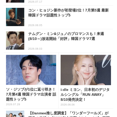
2026.07.17
コン・ヒョジン新作が初登場2位！7月第5週 最新
韓国ドラマ話題性トップ5
2026.08.05
ナムグン・ミン&ジュノのブロマンスも！来週
(8/10～)放送開始「好評」韓国ドラマ7選
2026.08.03
ソ・ジソブが1位に返り咲き！
i-dle ミヨン、日本初のデジタ
7月第4週 韓国ドラマ出演者 話
ルシングル「RUN AWAY」
題性トップ5
8/10発売決定！
2026.07.29
2026.08.06
【Danmee推し度調査】「ワンダーフールズ」が