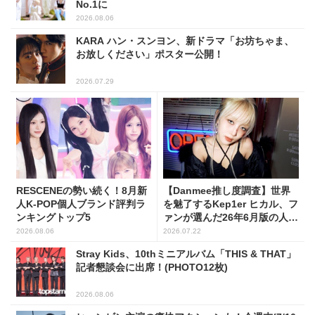
No.1に
2026.08.06
KARA ハン・スンヨン、新ドラマ「お坊ちゃま、
お放しください」ポスター公開！
2026.07.29
RESCENEの勢い続く！8月新
【Danmee推し度調査】世界
人K-POP個人ブランド評判ラ
を魅了するKep1er ヒカル、フ
ンキングトップ5
ァンが選んだ26年6月版の人気
No.1に！
2026.08.06
2026.07.22
Stray Kids、10thミニアルバム「THIS & THAT」
記者懇談会に出席！(PHOTO12枚)
2026.08.06