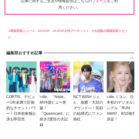
記事に関するご意見や情報提供はこちらの
フォーム
をご利
用ください。
韓国芸能ニュース
K-POP
K-POP女性アーティスト
今話題の韓国芸能トピッ
ク
編集部おすすめ記事
CORTIS、デビュ
i-dle、「Nxde」
NCT WISH ジェ
i-dle ミヨン、日
ー1年未満で圧倒
MV4億ビュー突
ヒ、故郷・大邱の
本初のデジタルシ
的なチケットパワ
破！
マウンドへ！笑顔
ングル「RUN
ー！日本初単独公
「Queencard」に
の始球式にファン
AWAY」8/10発売
演も即完売
続き2度目の大記
熱狂
決定！
録