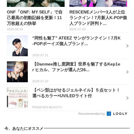
ONF「ONF: MY SELF」で自
RESCENEメンバー3人が上位
己最高の初動記録を更新！11
ランクイン！7月新人K-POP個
万枚超えの快挙
人ブランド評判ト...
2026.06.24
2026.07.03
“同性も魅了” ATEEZ サンがランクイン！7月K
-POPボーイズ個人ブランド...
2026.07.21
【Danmee推し度調査】世界を魅了するKep1e
r ヒカル、ファンが選んだ26...
2026.07.22
【ペン型はがせるジェルネイル】５点セット！
選べるカラー×UV/LEDライト付
PR(SEVEN BEAUTY)
Recommended by
今、あなたにオススメ