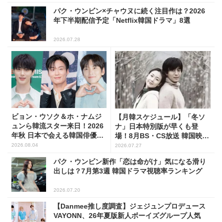
パク・ウンビン×チャウヌに続く注目作は？2026
年下半期配信予定「Netflix韓国ドラマ」8選
2026.07.28
ビョン・ウソク＆ホ・ナムジ
【月韓スケジュール】「冬ソ
ュンら韓流スター来日！2026
ナ」日本特別版が早くも登
年秋 日本で会える韓国俳優10
場！8月BS・CS放送 韓国映画
人
(全109選)
2026.08.04
2026.07.27
パク・ウンビン新作「恋は命がけ」気になる滑り
出しは？7月第3週 韓国ドラマ視聴率ランキング
2026.07.20
【Danmee推し度調査】ジェジュンプロデュース
VAYONN、26年夏版新人ボーイズグループ人気