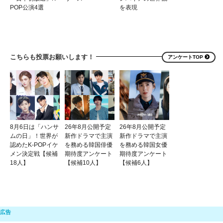
POP公演4選
を表現
こちらも投票お願いします！
アンケートTOP
8月6日は「ハンサ
26年8月公開予定
26年8月公開予定
ムの日」！世界が
新作ドラマで主演
新作ドラマで主演
認めたK-POPイケ
を務める韓国俳優
を務める韓国女優
メン決定戦【候補
期待度アンケート
期待度アンケート
18人】
【候補10人】
【候補6人】