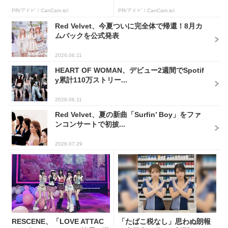
PR(アドビ｜CanCam.jp)
PR(アドビ｜CanCam.jp)
Red Velvet、今夏ついに完全体で帰還！8月カ
ムバックを公式発表
2026.06.11
HEART OF WOMAN、デビュー2週間でSpotif
y累計110万ストリー...
2026.06.11
Red Velvet、夏の新曲「Surfin’ Boy」をファ
ンコンサートで初披...
2026.07.29
RESCENE、「LOVE ATTAC
「たばこ税なし」思わぬ朗報