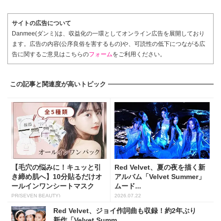
サイトの広告について
Danmee(ダンミ)は、収益化の一環としてオンライン広告を展開しており
ます。広告の内容(公序良俗を害するもの)や、可読性の低下につながる広
告に関するご意見はこちらの
フォーム
をご利用ください。
この記事と関連度が高いトピック
【毛穴の悩みに！キュッと引
Red Velvet、夏の夜を描く新
き締め肌へ】10分貼るだけオ
アルバム「Velvet Summer」
ールインワンシートマスク
ムード...
PR(SEVEN BEAUTY)
2026.07.22
Red Velvet、ジョイ作詞曲も収録！約2年ぶり
新作「Velvet Summ...