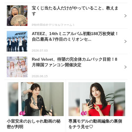
宝くじ当たる人だけがやっていること、教えま
す
PR(合同会社デジタルファーム )
ATEEZ、14thミニアルバム初動188万枚突破！
自己最高＆7作目のミリオンセ...
2026.07.03
Red Velvet、待望の完全体カムバック目前！8
月韓国ファンコン開催決定
2026.06.15
小室安未のおしゃれ動画の秘
専属モデルの動画編集の裏側
密が判明
をチラ見せ♡