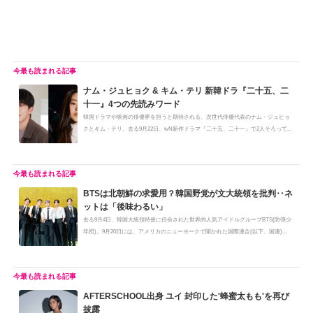
ナム・ジュヒョク & キム・テリ 新韓ドラ『二十五、二
十一』4つの先読みワード
韓国ドラマや映画の俳優界を担うと期待される、次世代俳優代表のナム・ジュヒョ
クとキム・テリ。去る9月22日、tvN新作ドラマ『二十五、二十一』で2人そろって...
BTSは北朝鮮の求愛用？韓国野党が文大統領を批判‥ネ
ットは「後味わるい」
去る9月4日、韓国大統領特使に任命された世界的人気アイドルグループBTS(防弾少
年団)。9月20日には、アメリカのニューヨークで開かれた国際連合(以下、国連)...
AFTERSCHOOL出身 ユイ 封印した'蜂蜜太もも'を再び
披露