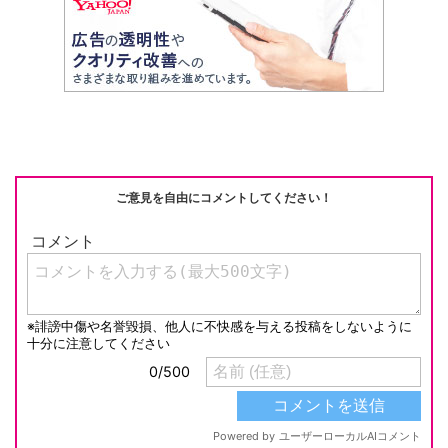
e
C
c
e
ail
p
h
e
n
y
at
b
a
Li
o
n
o
k
k
ご意見を自由にコメントしてください！