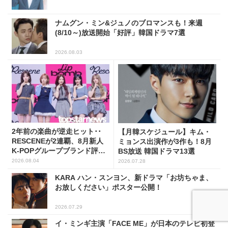
ナムグン・ミン&ジュノのブロマンスも！来週
(8/10～)放送開始「好評」韓国ドラマ7選
2026.08.03
2年前の楽曲が逆走ヒット･･
【月韓スケジュール】キム・
RESCENEが2連覇、8月新人
ミョンス出演作が3作も！8月
K-POPグループブランド評判
BS放送 韓国ドラマ13選
トップ5
2026.08.04
2026.07.28
KARA ハン・スンヨン、新ドラマ「お坊ちゃま、
お放しください」ポスター公開！
2026.07.29
イ・ミンギ主演「FACE ME」が日本のテレビ初登