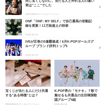
同じ宝くじなのに、当たる人と外れる人の違い
実は“ここ”でした
PR(合同会社デジタルファーム )
ONF「ONF: MY SELF」で自己最高の初動記
録を更新！11万枚超えの快挙
2026.06.24
IVEが圧巻の5連覇達成！6月K-POPガールズグ
ループ ブランド評判トップ5
2026.06.15
宝くじが当たる人にだけ共通
K-POP界の「モナキ」？歌で
する“ある特徴”とは？
魅せるも共通点の注目韓国歌
謡グループ4組
PR(合同会社デジタルファーム )
2026.06.18