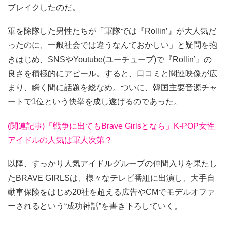
ブレイクしたのだ。
軍を除隊した男性たちが「軍隊では『Rollin’』が大人気だ
ったのに、一般社会では違うなんておかしい」と疑問を抱
きはじめ、SNSやYoutube(ユーチューブ)で『Rollin’』の
良さを積極的にアピール。すると、口コミと関連映像が広
まり、瞬く間に話題を総なめ。ついに、韓国主要音源チャ
ートで1位という快挙を成し遂げるのであった。
(関連記事)「戦争に出てもBrave Girlsとなら」K-POP女性
アイドルの人気は軍人次第？
以降、すっかり人気アイドルグループの仲間入りを果たし
たBRAVE GIRLSは、様々なテレビ番組に出演し、大手自
動車保険をはじめ20社を超える広告やCMでモデルオファ
ーされるという“成功神話”を書き下ろしていく。