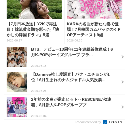
【7月日本放送】Y2Kで再注
KARAの名曲が新たな姿で登
目！韓流黄金期を彩った「懐
場！7月韓国カムバックのK-P
かしの韓国ドラマ」5選
OPアーティスト9組
2026.06.17
2026.06.26
BTS、デビュー13周年に1年連続首位達成！6
月K-POPボーイズグループ ブラ...
2026.06.15
【Danmee推し度調査】パク・ユチョンが1
位！6月生まれのナムジャドル人気投票...
2026.06.26
2年前の楽曲が逆走ヒット･･RESCENEが2連
覇、8月新人K-POPグループブ...
2026.08.04
Recommended by