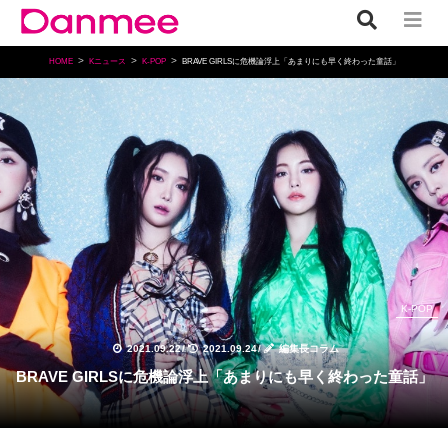
HOME
Kニュース
K-POP
BRAVE GIRLSに危機論浮上「あまりにも早く終わった童話」
K-POP
2021.09.22
/
2021.09.24
/
編集長コラム
BRAVE GIRLSに危機論浮上「あまりにも早く終わった童話」