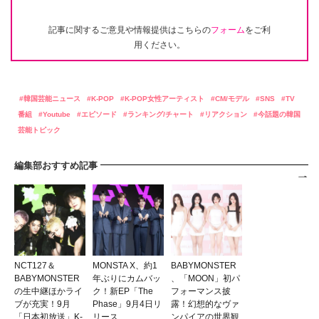
記事に関するご意見や情報提供はこちらの
フォーム
をご利
用ください。
韓国芸能ニュース
K-POP
K-POP女性アーティスト
CM/モデル
SNS
TV
番組
Youtube
エピソード
ランキング/チャート
リアクション
今話題の韓国
芸能トピック
編集部おすすめ記事
NCT127＆
MONSTA X、約1
BABYMONSTER
BABYMONSTER
年ぶりにカムバッ
、「MOON」初パ
の生中継ほかライ
ク！新EP「The
フォーマンス披
ブが充実！9月
Phase」9月4日リ
露！幻想的なヴァ
「日本初放送」K-
リース
ンパイアの世界観