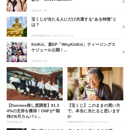
2026.07.31
宝くじが当たる人にだけ共通する“ある特徴”と
は？
PR(合同会社デジタルファーム )
KiiiKiii、新EP「WhyKiiiKiii」ティージングス
ケジュール公開！...
2026.07.23
【Danmee推し度調査】81.3
【宝くじ】このままの買い方
4%の支持を獲得！ONFが“期
で、本当に当たると思います
待の6月カムバッ...
か
2026.06.15
PR(合同会社デジタルファーム )