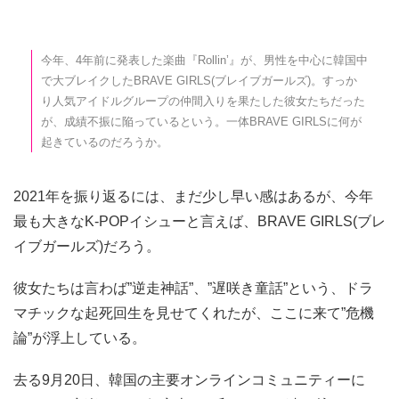
今年、4年前に発表した楽曲『Rollin’』が、男性を中心に韓国中
で大ブレイクしたBRAVE GIRLS(ブレイブガールズ)。すっか
り人気アイドルグループの仲間入りを果たした彼女たちだった
が、成績不振に陥っているという。一体BRAVE GIRLSに何が
起きているのだろうか。
2021年を振り返るには、まだ少し早い感はあるが、今年
最も大きなK-POPイシューと言えば、BRAVE GIRLS(ブレ
イブガールズ)だろう。
彼女たちは言わば”逆走神話”、”遅咲き童話”という、ドラ
マチックな起死回生を見せてくれたが、ここに来て”危機
論”が浮上している。
去る9月20日、韓国の主要オンラインコミュニティーに