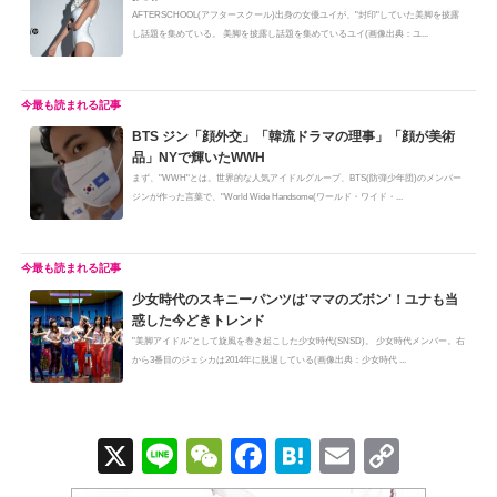
AFTERSCHOOL(アフタースクール)出身の女優ユイが、"封印"していた美脚を披露
し話題を集めている。 美脚を披露し話題を集めているユイ(画像出典：ユ...
BTS ジン「顔外交」「韓流ドラマの理事」「顔が美術
品」NYで輝いたWWH
まず、"WWH"とは。世界的な人気アイドルグループ、BTS(防弾少年団)のメンバー
ジンが作った言葉で、"World Wide Handsome(ワールド・ワイド・...
少女時代のスキニーパンツは'ママのズボン'！ユナも当
惑した今どきトレンド
"美脚アイドル"として旋風を巻き起こした少女時代(SNSD)。 少女時代メンバー。右
から3番目のジェシカは2014年に脱退している(画像出典：少女時代 ...
X
Li
W
F
H
E
C
n
e
a
at
m
o