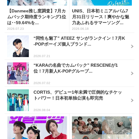
【Danmee推し度調査】7月カ
UNIS、日本初ミニアルバム7
ムバック期待度ランキング1位
月31日リリース！爽やかな魅
は･･59.64%を...
力あふれるサマーソング...
2026.07.23
2026.06.18
“同性も魅了” ATEEZ サンがランクイン！7月K
-POPボーイズ個人ブランド...
2026.07.21
“KARAの名曲でカムバック” RESCENEが1
位！7月新人K-POPグループ...
2026.07.02
CORTIS、デビュー1年未満で圧倒的なチケッ
トパワー！日本初単独公演も即完売
2026.08.04