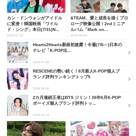
カン・ドンウォンがアイドル
&TEAM、愛と成長を描くプロ
に変身！韓国映画「ワイル
ローグ映像公開！2ndミニア
ド・シング」本日(7/31)N...
ルバム「Mark on...
2026.07.31
2026.08.03
Hearts2Hearts新曲初披露！今週(7/6～)日本の
テレビ「K-POP出...
2026.07.06
RESCENEの勢い続く！8月新人K-POP個人ブ
ランド評判ランキングトップ5
2026.08.06
2カ月連続王者はBTS ジミン！26年6月K-POP
ボーイズ個人ブランド評判トッ...
2026.06.22