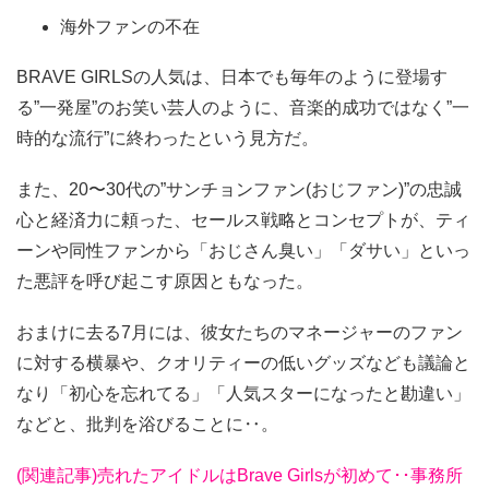
海外ファンの不在
BRAVE GIRLSの人気は、日本でも毎年のように登場す
る”一発屋”のお笑い芸人のように、音楽的成功ではなく”一
時的な流行”に終わったという見方だ。
また、20〜30代の”サンチョンファン(おじファン)”の忠誠
心と経済力に頼った、セールス戦略とコンセプトが、ティ
ーンや同性ファンから「おじさん臭い」「ダサい」といっ
た悪評を呼び起こす原因ともなった。
おまけに去る7月には、彼女たちのマネージャーのファン
に対する横暴や、クオリティーの低いグッズなども議論と
なり「初心を忘れてる」「人気スターになったと勘違い」
などと、批判を浴びることに‥。
(関連記事)売れたアイドルはBrave Girlsが初めて･･事務所