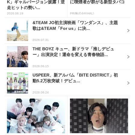
K」ギャルバージョン披露！逆
に喫煙者が群がる新型タバコ
走ヒットの勢い...
2026.06.19
PR(株式会社HAL)
&TEAM JO初主演映画「ワンダンス」、主題
歌は&TEAM「For us」に決...
2026.07.31
THE BOYZ キュー、新ドラマ「推しデビュ
ー」出演決定！運命を変える青春物語...
2026.06.15
USPEER、新アルバム「BITE DISTRICT」初
動5.2万枚突破！デビュ...
2026.06.24