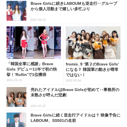
Brave Girlsに続きLABOUMも逆走行‥グループ
から個人活動まで嬉しい多忙ぶり
2021.04.12
「韓国全軍に感謝」Brave
fromis_9 ‘第２のBrave Girls’
Girls デビュー11年で初の快
になる？ 韓国軍の動きが尋常
挙！’Rollin’で1位獲得
ではない！
2021.03.15
2022.02.04
売れたアイドルはBrave Girlsが初めて･･事務所の
未熟さが呼んだ悲劇
2021.07.27
Brave Girlsに続く逆走行アイドルは？ 映像予告に
LABOUM、SS501の名前