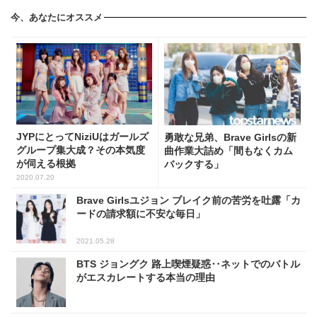
今、あなたにオススメ
JYPにとってNiziUはガールズ
勇敢な兄弟、Brave Girlsの新
グループ集大成？その本気度
曲作業大詰め「間もなくカム
が伺える根拠
バックする」
2020.07.20
Brave Girlsユジョン ブレイク前の苦労を吐露「カ
ードの請求額に不安な毎日」
2021.05.28
BTS ジョングク 路上喫煙疑惑‥ネットでのバトル
がエスカレートする本当の理由