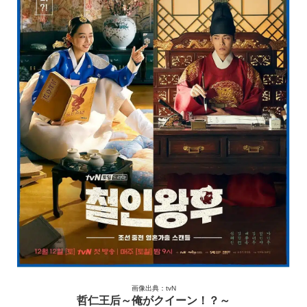
画像出典：tvN
哲仁王后～俺がクイーン！？～