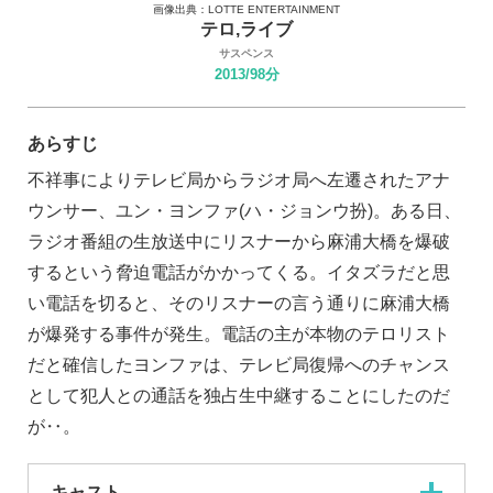
画像出典：LOTTE ENTERTAINMENT
テロ,ライブ
サスペンス
2013/98分
あらすじ
不祥事によりテレビ局からラジオ局へ左遷されたアナ
ウンサー、ユン・ヨンファ(ハ・ジョンウ扮)。ある日、
ラジオ番組の生放送中にリスナーから麻浦大橋を爆破
するという脅迫電話がかかってくる。イタズラだと思
い電話を切ると、そのリスナーの言う通りに麻浦大橋
が爆発する事件が発生。電話の主が本物のテロリスト
だと確信したヨンファは、テレビ局復帰へのチャンス
として犯人との通話を独占生中継することにしたのだ
が‥。
キャスト