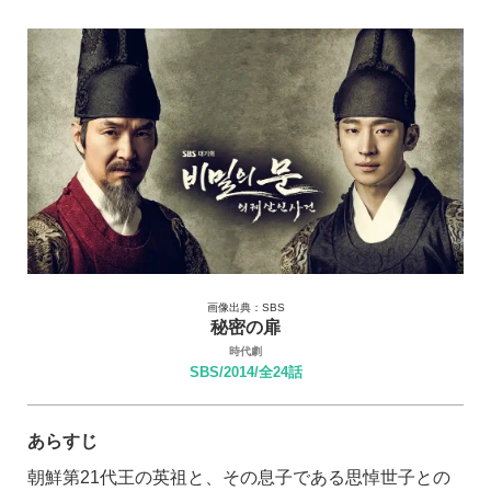
画像出典：SBS
秘密の扉
時代劇
SBS/2014/全24話
あらすじ
朝鮮第21代王の英祖と、その息子である思悼世子との