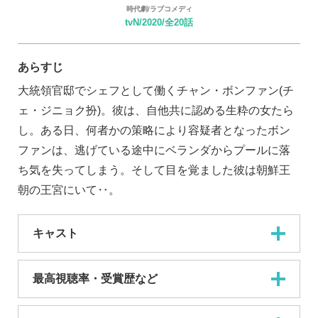
時代劇/ラブコメディ
tvN/2020/全20話
あらすじ
大統領官邸でシェフとして働くチャン・ボンファン(チ
ェ・ジニョク扮)。彼は、自他共に認める生粋の女たら
し。ある日、何者かの策略により容疑者となったボン
ファンは、逃げている途中にベランダからプールに落
ち気を失ってしまう。そして目を覚ました彼は朝鮮王
朝の王宮にいて‥。
キャスト
最高視聴率・受賞歴など