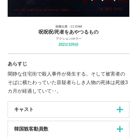
画像出典：CJ ENM
呪呪呪/死者をあやつるもの
アクション/ホラー
2021/109分
あらすじ
閑静な住宅街で殺人事件が発生する。そして被害者の
そばに横たわっていた容疑者らしき人物の死体は死後3
カ月が経過していて･･。
キャスト
韓国観客動員数