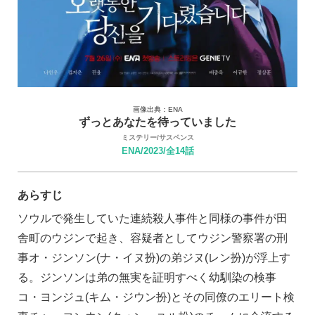
画像出典：ENA
ずっとあなたを待っていました
ミステリー/サスペンス
ENA/2023/全14話
あらすじ
ソウルで発生していた連続殺人事件と同様の事件が田
舎町のウジンで起き、容疑者としてウジン警察署の刑
事オ・ジンソン(ナ・イヌ扮)の弟ジヌ(レン扮)が浮上す
る。ジンソンは弟の無実を証明すべく幼馴染の検事
コ・ヨンジュ(キム・ジウン扮)とその同僚のエリート検