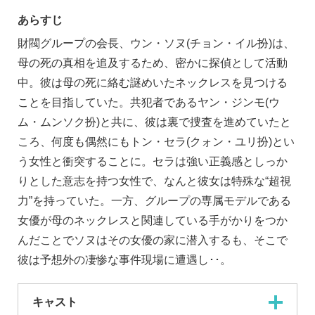
あらすじ
財閥グループの会長、ウン・ソヌ(チョン・イル扮)は、
母の死の真相を追及するため、密かに探偵として活動
中。彼は母の死に絡む謎めいたネックレスを見つける
ことを目指していた。共犯者であるヤン・ジンモ(ウ
ム・ムンソク扮)と共に、彼は裏で捜査を進めていたと
ころ、何度も偶然にもトン・セラ(クォン・ユリ扮)とい
う女性と衝突することに。セラは強い正義感としっか
りとした意志を持つ女性で、なんと彼女は特殊な“超視
力”を持っていた。一方、グループの専属モデルである
女優が母のネックレスと関連している手がかりをつか
んだことでソヌはその女優の家に潜入するも、そこで
彼は予想外の凄惨な事件現場に遭遇し･･。
キャスト