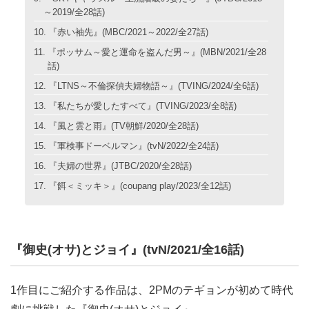
～2019/全28話)
『赤い袖先』(MBC/2021～2022/全27話)
『ポッサム～愛と運命を盗んだ男～』(MBN/2021/全28
話)
『LTNS～不倫探偵夫婦物語～』(TVING/2024/全6話)
『私たちが愛したすべて』(TVING/2023/全8話)
『風と雲と雨』(TV朝鮮/2020/全28話)
『軍検事ドーベルマン』(tvN/2022/全24話)
『夫婦の世界』(JTBC/2020/全28話)
『餌＜ミッキ＞』(coupang play/2023/全12話)
『御史(オサ)とジョイ』(tvN/2021/全16話)
1作目にご紹介する作品は、2PMのテギョンが初めて時代