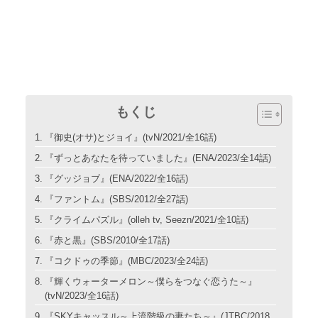
もくじ
『御史(オサ)とジョイ』(tvN/2021/全16話)
『ずっとあなたを待っていました』(ENA/2023/全14話)
『グッジョブ』(ENA/2022/全16話)
『ファントム』(SBS/2012/全27話)
『クライムパズル』(olleh tv, Seezn/2021/全10話)
『赤と黒』(SBS/2010/全17話)
『コクドゥの季節』(MBC/2023/全24話)
『輝くウォーターメロン～僕らをつなぐ恋うた～』
(tvN/2023/全16話)
『SKYキャッスル～上流階級の妻たち～』(JTBC/2018