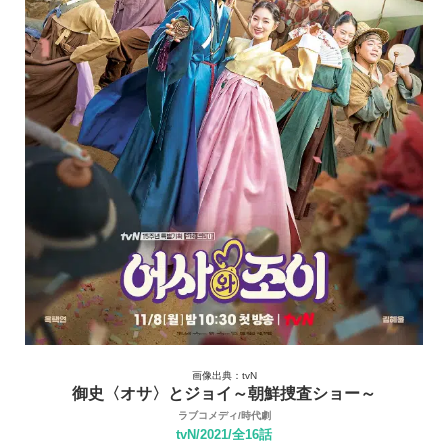
画像出典：tvN
御史〈オサ〉とジョイ～朝鮮捜査ショー～
ラブコメディ/時代劇
tvN/2021/全16話