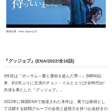
動画出典：Hulu Japan公式
『グッジョブ』(ENA/2022/全16話)
3作目は『ポッサム～愛と運命を盗んだ男～』(MBN)以
来、約1年ぶりに主演のチョン・イルとユリ(少女時代)が
共演を果たした『グッジョブ』。
2022年に韓国ENAで放送された本作は、裏では探偵とし
て活躍する財閥グループの会長と超視力を持つお金好きの