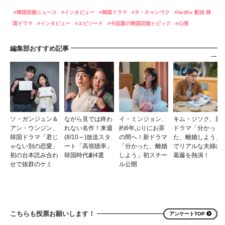
韓国芸能ニュース
インタビュー
韓国ドラマ
チ・チャンウク
Netflix 配信 韓
国ドラマ
インタビュー
エピソード
今話題の韓国芸能トピック
心境
編集部おすすめ記事
ソ・ガンジュン＆
ながら見では終わ
イ・ミンジョン、
キム・ジソク、新
アン・ウンジン、
れない名作！来週
約6年ぶりにお茶
ドラマ「分かっ
韓国ドラマ「君じ
(8/10～)放送スタ
の間へ！新ドラマ
た、離婚しよう」
ゃない別の恋愛」
ート「高視聴率」
「分かった、離婚
でリアルな夫婦の
初の台本読み合わ
韓国時代劇4選
しよう」初スチー
葛藤を熱演！
せで抜群のケミ
ル公開
こちらも投票お願いします！
アンケートTOP