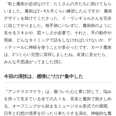
「歌と魔術が必須なので、たくさんの方たちに助けてもら
いました。魔術は3～4カ月くらい練習したんですが、魔術
デザインを助けてくださった、イ・ウンギョルさんを完全
に信じてやりました。相手側にバレずに、魔術師のように
見せるスキルや、図々しさが必要で。それと、手の動作や
視線、どんなタイミングで話をしなければいけないか、デ
ィティールに神経を使うことが多かったです。カード魔術
は、2つくらい完璧に習得しましたね。友達に見せたら、
みんな不思議がってました(笑)」
今回の演技は、感情に”だけ”集中した
『アンナラスマナラ』は、傷ついた心と夢に対して、悩み
を持って生きている全ての人々を、音楽と魔術で抱きしめ
る。オープニングから始まるミュージカル形式での展開、
日常と幻想の境界を行ったり来たりする演出、神秘的な魔