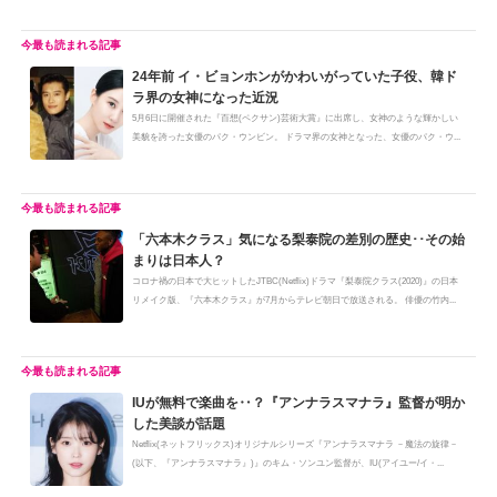
24年前 イ・ビョンホンがかわいがっていた子役、韓ド
ラ界の女神になった近況
5月6日に開催された『百想(ペクサン)芸術大賞』に出席し、女神のような輝かしい
美貌を誇った女優のパク・ウンビン。 ドラマ界の女神となった、女優のパク・ウ...
「六本木クラス」気になる梨泰院の差別の歴史･･その始
まりは日本人？
コロナ禍の日本で大ヒットしたJTBC(Netflix)ドラマ『梨泰院クラス(2020)』の日本
リメイク版、『六本木クラス』が7月からテレビ朝日で放送される。 俳優の竹内...
IUが無料で楽曲を‥？『アンナラスマナラ』監督が明か
した美談が話題
Netflix(ネットフリックス)オリジナルシリーズ『アンナラスマナラ －魔法の旋律－
(以下、『アンナラスマナラ』)』のキム・ソンユン監督が、IU(アイユー/イ・...