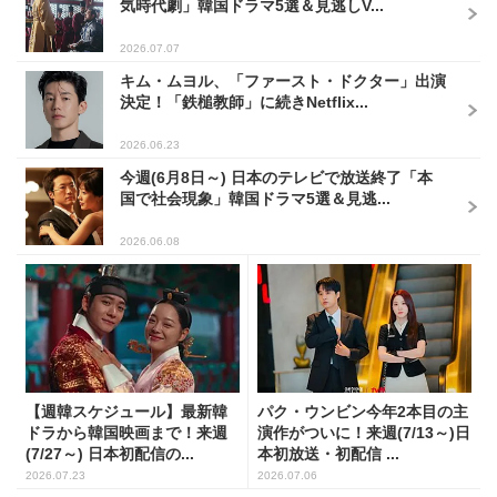
気時代劇」韓国ドラマ5選＆見逃しV...
2026.07.07
キム・ムヨル、「ファースト・ドクター」出演
決定！「鉄槌教師」に続きNetflix...
2026.06.23
今週(6月8日～) 日本のテレビで放送終了「本
国で社会現象」韓国ドラマ5選＆見逃...
2026.06.08
【週韓スケジュール】最新韓
パク・ウンビン今年2本目の主
ドラから韓国映画まで！来週
演作がついに！来週(7/13～)日
(7/27～) 日本初配信の...
本初放送・初配信 ...
2026.07.23
2026.07.06