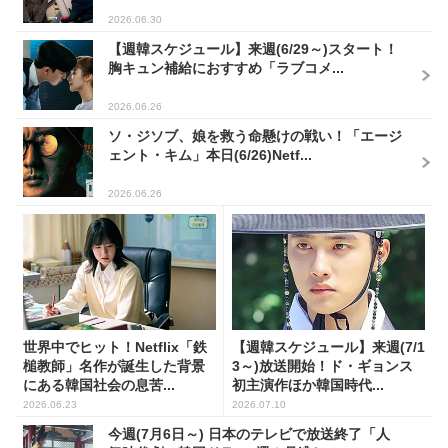
2026.06.30
【週韓スケジュール】来週(6/29～)スタート！
胸キュン補給におすすめ「ラブコメ...
2026.06.26
ソ・ジソブ、娘を救う命懸けの戦い！「エージ
ェント・キム」本日(6/26)Netf...
2026.06.26
世界中でヒット！Netflix「鉄
【週韓スケジュール】来週(7/1
槌教師」名作が誕生した背景
3～)放送開始！ド・ギョンス
にある韓国社会の息苦...
初主演作ほか韓国時代...
2026.06.23
2026.07.10
今週(7月6日～) 日本のテレビで放送終了「人