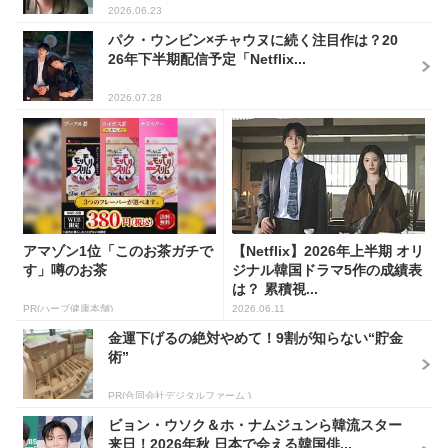
2026.06.23
パク・ウンビン×チャウヌに続く注目作は？20
26年下半期配信予定「Netflix...
2026.07.28
アマゾン1位「このお茶ガチで
【Netflix】2026年上半期 オリ
す」噂のお茶
ジナル韓国ドラマ5作の成績表
は？ 累積視...
PR(ハーブ健康本舗)
2026.06.11
金運下げるの絶対やめて！9割が知らない“貯金
術”
PR(合同会社デジタルファーム )
ビョン・ウソク＆ホ・ナムジュンら韓流スター
来日！2026年秋 日本で会える韓国俳...