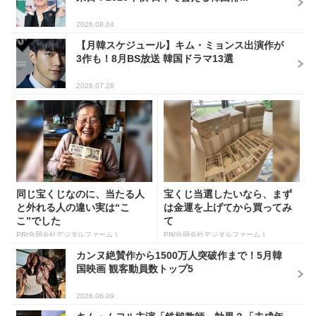
2026.08.04
【月韓スケジュール】キム・ミョンス出演作が
3作も！8月BS放送 韓国ドラマ13選
2026.07.28
同じ宝くじなのに、当たる人
宝くじ当選したいなら、まず
と外れる人の違い実は“こ
は金運を上げてから買ってみ
こ”でした
て
PR(合同会社デジタルファーム )
PR(合同会社デジタルファーム )
カンヌ絶賛作から1500万人突破作まで！5月韓
国映画 観客動員数トップ5
2026.06.09