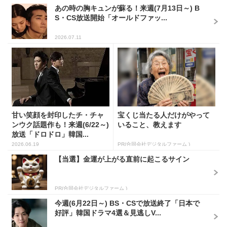
あの時の胸キュンが蘇る！来週(7月13日～) B
S・CS放送開始「オールドファッ...
2026.07.11
甘い笑顔を封印したチ・チャ
宝くじ当たる人だけがやって
ンウク話題作も！来週(6/22～)
いること、教えます
放送「ドロドロ」韓国...
2026.06.19
PR(合同会社デジタルファーム )
【当選】金運が上がる直前に起こるサイン
PR(合同会社デジタルファーム )
今週(6月22日～) BS・CSで放送終了「日本で
好評」韓国ドラマ4選＆見逃しV...