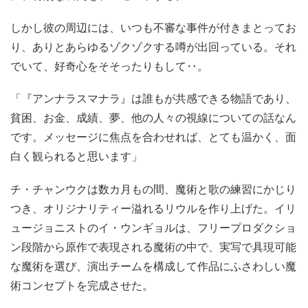
しかし彼の周辺には、いつも不審な事件が付きまとってお
り、ありとあらゆるゾクゾクする噂が出回っている。それ
でいて、好奇心をそそったりもして‥。
「『アンナラスマナラ』は誰もが共感できる物語であり、
貧困、お金、成績、夢、他の人々の視線についての話なん
です。メッセージに焦点を合わせれば、とても温かく、面
白く観られると思います」
チ・チャンウクは数カ月もの間、魔術と歌の練習にかじり
つき、オリジナリティー溢れるリウルを作り上げた。イリ
ュージョニストのイ・ウンギョルは、フリープロダクショ
ン段階から原作で表現される魔術の中で、実写で具現可能
な魔術を選び、演出チームを構成して作品にふさわしい魔
術コンセプトを完成させた。