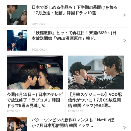
日本で楽しめる作品も！下半期の幕開けを飾る
「7月放送・配信」韓国ドラマ10選
2026.06.26
「鉄槌教師」ヒットで再注目！来週(6/29～)日
本放送開始「WEB漫画原作」韓ド...
2026.06.24
今週(6月15日～) 日本のテレビ
【月韓スケジュール】VOD配
で放送終了「ラブコメ」韓国
信作がついに！7月CS放送開
ドラマ5選＆見逃しV...
始 韓国ドラマ(全62選...
2026.06.15
2026.06.23
パク・ウンビンの新作ロマンスも！Netflixほ
か 7月日本配信開始 韓国ドラマ...