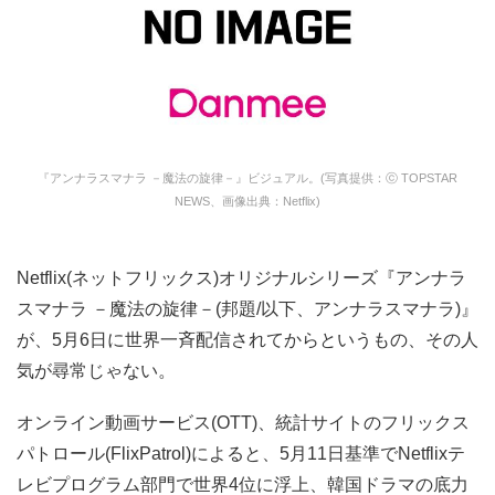
『アンナラスマナラ －魔法の旋律－』ビジュアル。(写真提供：ⓒ TOPSTAR
NEWS、画像出典：Netflix)
Netflix(ネットフリックス)オリジナルシリーズ『アンナラ
スマナラ －魔法の旋律－(邦題/以下、アンナラスマナラ)』
が、5月6日に世界一斉配信されてからというもの、その人
気が尋常じゃない。
オンライン動画サービス(OTT)、統計サイトのフリックス
パトロール(FlixPatrol)によると、5月11日基準でNetflixテ
レビプログラム部門で世界4位に浮上、韓国ドラマの底力