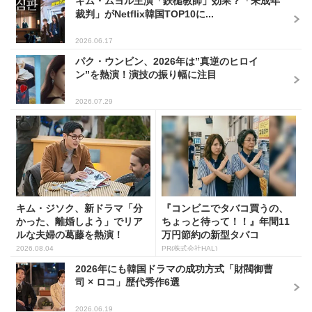
キム・ムヨル主演「鉄槌教師」効果？「未成年
裁判」がNetflix韓国TOP10に...
2026.06.17
パク・ウンビン、2026年は”真逆のヒロイ
ン”を熱演！演技の振り幅に注目
2026.07.29
キム・ジソク、新ドラマ「分
『コンビニでタバコ買うの、
かった、離婚しよう」でリア
ちょっと待って！！』年間11
ルな夫婦の葛藤を熱演！
万円節約の新型タバコ
2026.08.04
PR(株式会社HAL)
2026年にも韓国ドラマの成功方式「財閥御曹
司 × ロコ」歴代秀作6選
2026.06.19