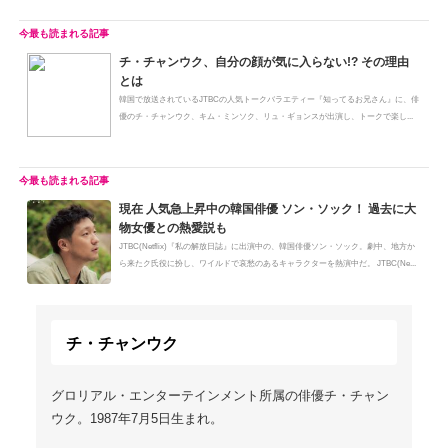
チ・チャンウク、自分の顔が気に入らない!? その理由
とは
韓国で放送されているJTBCの人気トークバラエティー『知ってるお兄さん』に、俳
優のチ・チャンウク、キム・ミンソク、リュ・ギョンスが出演し、トークで楽し...
現在 人気急上昇中の韓国俳優 ソン・ソック！ 過去に大
物女優との熱愛説も
JTBC(Netflix)『私の解放日誌』に出演中の、韓国俳優ソン・ソック。劇中、地方か
ら来たク氏役に扮し、ワイルドで哀愁のあるキャラクターを熱演中だ。 JTBC(Ne...
チ・チャンウク
グロリアル・エンターテインメント所属の俳優チ・チャン
ウク。1987年7月5日生まれ。