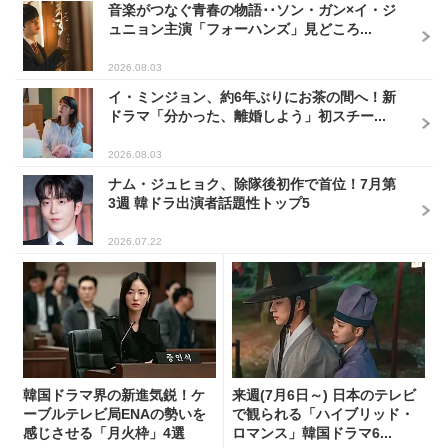
音楽がつなぐ青春の物語･･ソン・ガン×イ・ジ
ュニョン主演「フォーハンズ」見どころ...
2026.08.03
イ・ミンジョン、約6年ぶりにお茶の間へ！新
ドラマ「分かった、離婚しよう」初スチー...
2026.08.03
ナム・ジュヒョク、除隊後初作で首位！7月第
3週 韓ドラ出演者話題性トップ5
2026.07.22
韓国ドラマ界の新進気鋭！ケ
来週(7月6日～) 日本のテレビ
ーブルテレビ局ENAの勢いを
で観られる「ハイブリッド・
感じさせる「月火枠」4選
ロマンス」韓国ドラマ6...