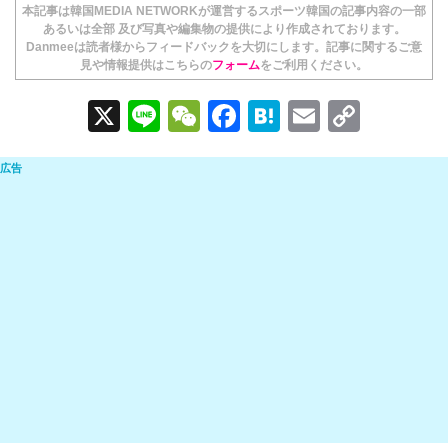
本記事は韓国MEDIA NETWORKが運営するスポーツ韓国の記事内容の一部
あるいは全部 及び写真や編集物の提供により作成されております。
Danmeeは読者様からフィードバックを大切にします。記事に関するご意
見や情報提供はこちらの
フォーム
をご利用ください。
X
Li
W
F
H
E
C
n
e
a
at
m
o
e
C
c
e
ail
p
h
e
n
y
at
b
a
Li
o
n
o
k
k