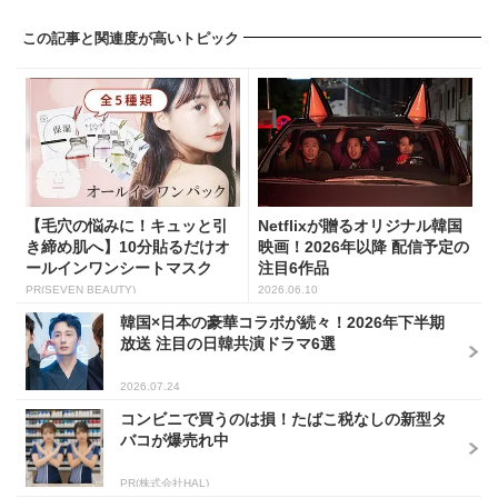
この記事と関連度が高いトピック
【毛穴の悩みに！キュッと引
Netflixが贈るオリジナル韓国
き締め肌へ】10分貼るだけオ
映画！2026年以降 配信予定の
ールインワンシートマスク
注目6作品
PR(SEVEN BEAUTY)
2026.06.10
韓国×日本の豪華コラボが続々！2026年下半期
放送 注目の日韓共演ドラマ6選
2026.07.24
コンビニで買うのは損！たばこ税なしの新型タ
バコが爆売れ中
PR(株式会社HAL)