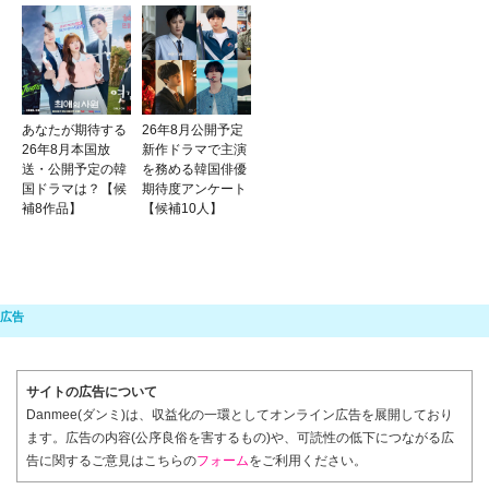
あなたが期待する
26年8月公開予定
26年8月本国放
新作ドラマで主演
送・公開予定の韓
を務める韓国俳優
国ドラマは？【候
期待度アンケート
補8作品】
【候補10人】
サイトの広告について
Danmee(ダンミ)は、収益化の一環としてオンライン広告を展開しており
ます。広告の内容(公序良俗を害するもの)や、可読性の低下につながる広
告に関するご意見はこちらの
フォーム
をご利用ください。