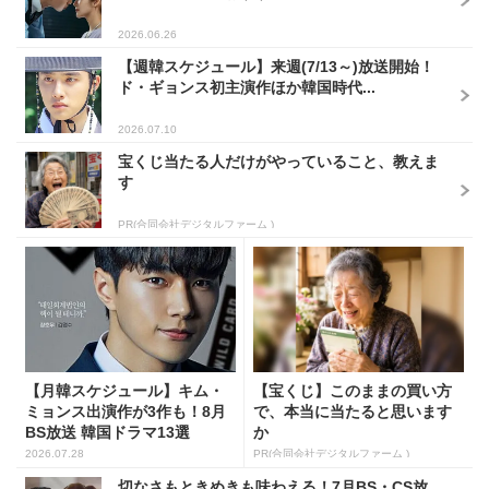
2026.06.26
【週韓スケジュール】来週(7/13～)放送開始！
ド・ギョンス初主演作ほか韓国時代...
2026.07.10
宝くじ当たる人だけがやっていること、教えま
す
PR(合同会社デジタルファーム )
【月韓スケジュール】キム・
【宝くじ】このままの買い方
ミョンス出演作が3作も！8月
で、本当に当たると思います
BS放送 韓国ドラマ13選
か
2026.07.28
PR(合同会社デジタルファーム )
切なさもときめきも味わえる！7月BS・CS放