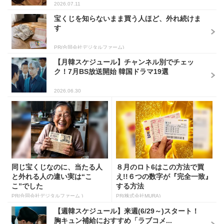
2026.07.11
宝くじを知らないまま買う人ほど、外れ続けま
す
PR(合同会社デジタルファーム)
【月韓スケジュール】チャンネル別でチェッ
ク！7月BS放送開始 韓国ドラマ19選
2026.06.30
同じ宝くじなのに、当たる人
８月のロト6はこの方法で買
と外れる人の違い実は“こ
え!!６つの数字が『完全一致』
こ”でした
する方法
PR(合同会社デジタルファーム )
PR(株式会社MURA)
【週韓スケジュール】来週(6/29～)スタート！
胸キュン補給におすすめ「ラブコメ...