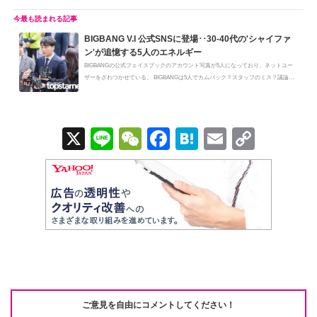
BIGBANG V.I 公式SNSに登場･･30-40代の'シャイファ
ン'が追憶する5人のエネルギー
BIGBANGの公式フェイスブックのアカウント写真が5人になっており、ネットユー
ザーをざわつかせている。 BIGBANGは5人でカムバック？スタッフのミス？議論を
呼...
X
Li
W
F
H
E
C
n
e
a
at
m
o
e
C
c
e
ail
p
h
e
n
y
at
b
a
Li
o
n
o
k
k
ご意見を自由にコメントしてください！