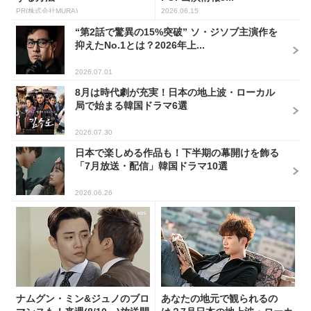
PR(株式会社MURA)
2026.06.15
“第2話で驚異の15%突破” ソ・ジソブ主演作を
抑えたNo.1とは？2026年上...
2026.07.01
8月は時代劇が充実！日本の地上波・ローカル
局で始まる韓国ドラマ6選
2026.07.30
日本で楽しめる作品も！下半期の幕開けを飾る
「7月放送・配信」韓国ドラマ10選
2026.06.26
ナムグン・ミン&ジュノのブロ
あなたの地元で観られるの