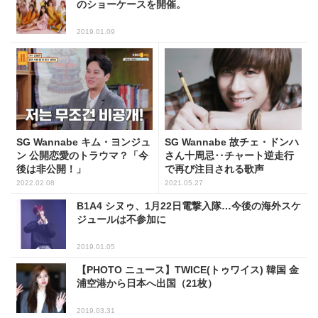
のショーケースを開催。
2019.01.09
SG Wannabe キム・ヨンジュ
SG Wannabe 故チェ・ドンハ
ン 公開恋愛のトラウマ？「今
さん十周忌‥チャート逆走行
後は非公開！」
で再び注目される歌声
2022.02.08
2021.05.27
B1A4 シヌゥ、1月22日電撃入隊…今後の海外スケ
ジュールは不参加に
2019.01.05
【PHOTO ニュース】TWICE(トゥワイス) 韓国 金
浦空港から日本へ出国（21枚）
2019.03.31