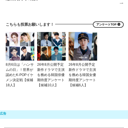
こちらも投票お願いします！
アンケートTOP
8月6日は「ハンサ
26年8月公開予定
26年8月公開予定
ムの日」！世界が
新作ドラマで主演
新作ドラマで主演
認めたK-POPイケ
を務める韓国俳優
を務める韓国女優
メン決定戦【候補
期待度アンケート
期待度アンケート
18人】
【候補10人】
【候補6人】