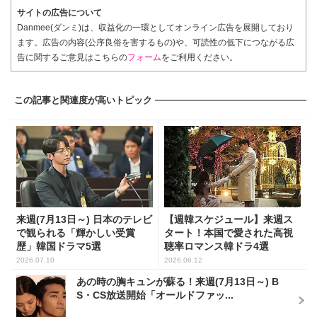
サイトの広告について
Danmee(ダンミ)は、収益化の一環としてオンライン広告を展開しており
ます。広告の内容(公序良俗を害するもの)や、可読性の低下につながる広
告に関するご意見はこちらの
フォーム
をご利用ください。
この記事と関連度が高いトピック
来週(7月13日～) 日本のテレビ
【週韓スケジュール】来週ス
で観られる「輝かしい受賞
タート！本国で愛された高視
歴」韓国ドラマ5選
聴率ロマンス韓ドラ4選
2026.07.10
2026.06.12
あの時の胸キュンが蘇る！来週(7月13日～) B
S・CS放送開始「オールドファッ...