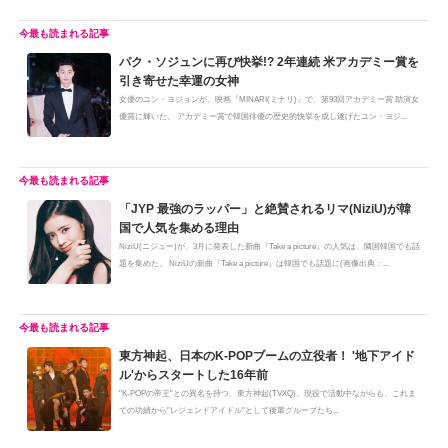
パク・ソジュンに再び快挙!? 2年連続 米アカデミー賞を
引き寄せた幸運の女神
女優のユン・ヨジョンが、映画『MINARI(ミナリ)』で、第93回アカデミー賞 助演女
優賞に輝いた。 アカデミー賞で韓国俳優の歴史的快挙を成し遂げたユン・ヨジ...
「JYP 最強のラッパー」と絶賛されるリマ(NiziU)が韓
国で人気を集める理由
NiziU(ニジュー)が、3月に発表した新曲『Take a picture』の人気は、隣国韓国でも話
題を集めた。 NiziUの新曲『Take a picture』は韓国でも話題に(画像出典：...
東方神起、日本のK-POPブームの立役者！ '地下アイド
ル'からスタートした16年前
"K-POPの帝王"との異名を持つ、東方神起(TVXQ)。現役で活動中ながらも、これま
での功績から"レジェンドアイドル"として後輩グループたち...