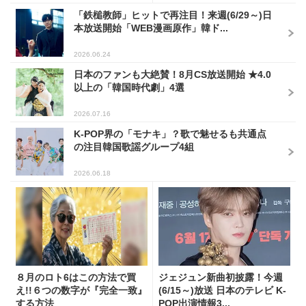
「鉄槌教師」ヒットで再注目！来週(6/29～)日
本放送開始「WEB漫画原作」韓ド...
2026.06.24
日本のファンも大絶賛！8月CS放送開始 ★4.0
以上の「韓国時代劇」4選
2026.07.16
K-POP界の「モナキ」？歌で魅せるも共通点
の注目韓国歌謡グループ4組
2026.06.18
８月のロト6はこの方法で買
ジェジュン新曲初披露！今週
え!!６つの数字が『完全一致』
(6/15～)放送 日本のテレビ K-
する方法
POP出演情報3...