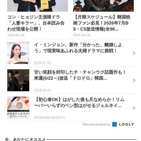
コン・ヒョジン主演韓ドラ
【月韓スケジュール】韓国映
「人妻キラー」、台本読み合
画ファン必見！2026年7月B
わせ現場を公開！
S・CS放送情報(全96...
2026.06.18
2026.06.18
イ・ミンジョン、新作「分かった、離婚しよ
う」で現実味あふれる夫婦ドラマに挑戦！
2026.07.28
甘い笑顔を封印したチ・チャンウク話題作も！
来週(6/22～)放送「ドロドロ」韓国...
2026.06.19
【初心者OK】はがした後も爪なめらか！リム
ーバーいらずのペン型はがせるジェルネイ...
PR(SEVEN BEAUTY)
Recommended by
今、あなたにオススメ