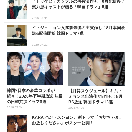
「トッケビ」カップルの再共演作も！8月配信終了
実力派キャストが贈る「韓国ドラマ」5選
2026.07.31
イ・ジュニョン入隊前最後の主演作も！8月本国放
送&配信開始 韓国ドラマ7選
2026.07.21
韓国×日本の豪華コラボが
【月韓スケジュール】キム・
続々！2026年下半期放送 注目
ミョンス出演作が3作も！8月
の日韓共演ドラマ6選
BS放送 韓国ドラマ13選
2026.07.24
2026.07.28
KARA ハン・スンヨン、新ドラマ「お坊ちゃま、
お放しください」ポスター公開！