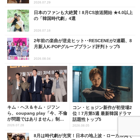
2026.07.29
日本のファンも大絶賛！8月CS放送開始 ★4.0以上
の「韓国時代劇」4選
2026.07.16
2年前の楽曲が逆走ヒット･･RESCENEが2連覇、8
月新人K-POPグループブランド評判トップ5
2026.08.04
キム・ヘス＆キム・ジフン
コン・ヒョジン新作が初登場2
ら、coupang play「今、不倫
位！7月第5週 最新韓国ドラマ
が問題ではありません」制作
話題性トップ5
発表会に出席！(PHOTO15枚)
2026.07.28
2026.08.05
8月は時代劇が充実！日本の地上波・ローカル局で