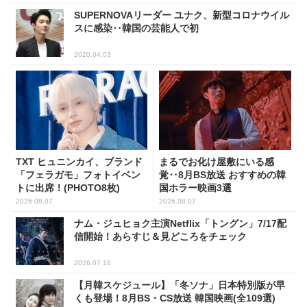
SUPERNOVAリーダー ユナク、新型コロナウイル
スに感染‥韓国の芸能人で初
2020.04.03
TXT ヒュニンカイ、ブランド
まるでお化け屋敷にいる感
「フェラガモ」フォトイベン
覚‥8月BS放送 おすすめの韓
トに出席！(PHOTO8枚)
国ホラー映画3選
2026.08.07
2026.08.07
ナム・ジュヒョク主演Netflix「トングン」7/17配
信開始！あらすじ＆見どころをチェック
2026.07.16
【月韓スケジュール】「冬ソナ」日本特別版が早
くも登場！8月BS・CS放送 韓国映画(全109選)