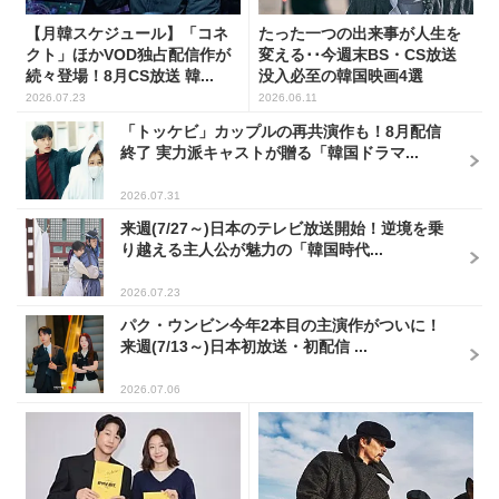
【月韓スケジュール】「コネ
たった一つの出来事が人生を
クト」ほかVOD独占配信作が
変える･･今週末BS・CS放送
続々登場！8月CS放送 韓...
没入必至の韓国映画4選
2026.07.23
2026.06.11
「トッケビ」カップルの再共演作も！8月配信
終了 実力派キャストが贈る「韓国ドラマ...
2026.07.31
来週(7/27～)日本のテレビ放送開始！逆境を乗
り越える主人公が魅力の「韓国時代...
2026.07.23
パク・ウンビン今年2本目の主演作がついに！
来週(7/13～)日本初放送・初配信 ...
2026.07.06