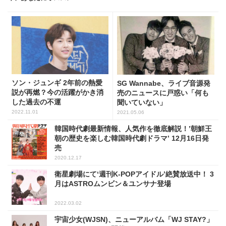
ソン・ジュンギ 2年前の熱愛
SG Wannabe、ライブ音源発
説が再燃？今の活躍がかき消
売のニュースに戸惑い「何も
した過去の不運
聞いていない」
2022.11.01
2021.05.06
韓国時代劇最新情報、人気作を徹底解説！’朝鮮王
朝の歴史を楽しむ韓国時代劇ドラマ’ 12月16日発
売
2020.12.17
衛星劇場にて‘週刊K-POPアイドル’絶賛放送中！ 3
月はASTROムンビン＆ユンサナ登場
2022.03.02
宇宙少女(WJSN)、ニューアルバム「WJ STAY?」