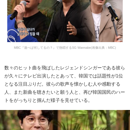
MBC『遊べば何してるの？』で熱唱するSG Wannabe(画像出典：MBC)
数々のヒット曲を飛ばしたレジェンドシンガーである彼ら
が久々にテレビ出演したとあって、韓国では話題性が1位
となる注目ぶりだ。彼らの歌声を懐かしむ人や感動する
人、また新曲を聴きたいと願う人と、再び韓国国民のハー
トをがっちりと掴んだ様子を見せている。