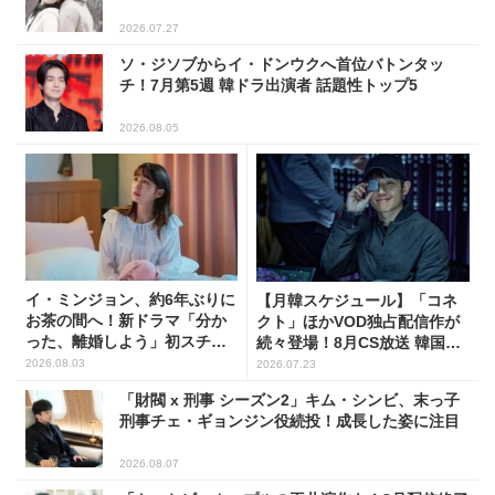
2026.07.27
ソ・ジソブからイ・ドンウクへ首位バトンタッ
チ！7月第5週 韓ドラ出演者 話題性トップ5
2026.08.05
イ・ミンジョン、約6年ぶりに
【月韓スケジュール】「コネ
お茶の間へ！新ドラマ「分か
クト」ほかVOD独占配信作が
った、離婚しよう」初スチー
続々登場！8月CS放送 韓国ド
ル公開
ラマ(全66選)
2026.08.03
2026.07.23
「財閥 x 刑事 シーズン2」キム・シンビ、末っ子
刑事チェ・ギョンジン役続投！成長した姿に注目
2026.08.07