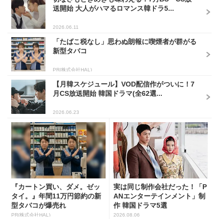
送開始 大人がハマるロマンス韓ドラ5...
2026.06.11
「たばこ税なし」思わぬ朗報に喫煙者が群がる
新型タバコ
PR(株式会社HAL)
【月韓スケジュール】VOD配信作がついに！7
月CS放送開始 韓国ドラマ(全62選...
2026.06.23
『カートン買い、ダメ。ゼッ
実は同じ制作会社だった！「P
タイ。』年間11万円節約の新
ANエンターテインメント」制
型タバコが爆売れ
作 韓国ドラマ5選
PR(株式会社HAL)
2026.08.06