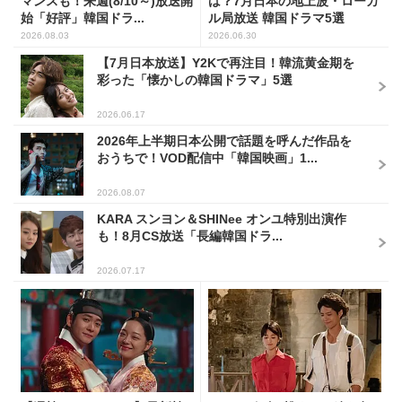
マンスも！来週(8/10～)放送開
は？7月日本の地上波・ローカ
始「好評」韓国ドラ...
ル局放送 韓国ドラマ5選
2026.08.03
2026.06.30
【7月日本放送】Y2Kで再注目！韓流黄金期を
彩った「懐かしの韓国ドラマ」5選
2026.06.17
2026年上半期日本公開で話題を呼んだ作品を
おうちで！VOD配信中「韓国映画」1...
2026.08.07
KARA スンヨン＆SHINee オンユ特別出演作
も！8月CS放送「長編韓国ドラ...
2026.07.17