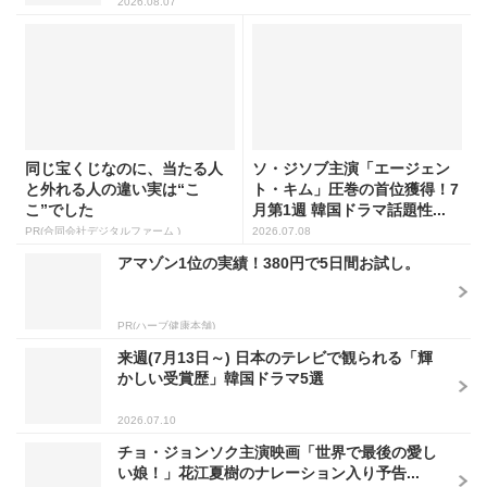
2026.08.07
同じ宝くじなのに、当たる人
ソ・ジソブ主演「エージェン
と外れる人の違い実は“こ
ト・キム」圧巻の首位獲得！7
こ”でした
月第1週 韓国ドラマ話題性...
PR(合同会社デジタルファーム )
2026.07.08
アマゾン1位の実績！380円で5日間お試し。
PR(ハーブ健康本舗)
来週(7月13日～) 日本のテレビで観られる「輝
かしい受賞歴」韓国ドラマ5選
2026.07.10
チョ・ジョンソク主演映画「世界で最後の愛し
い娘！」花江夏樹のナレーション入り予告...