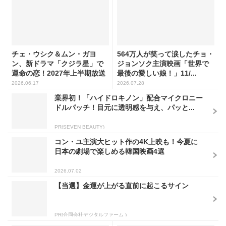
チェ・ウシク＆ムン・ガヨ
564万人が笑って涙したチョ・
ン、新ドラマ「クジラ星」で
ジョンソク主演映画「世界で
運命の恋！2027年上半期放送
最後の愛しい娘！」11/...
2026.06.17
2026.07.28
業界初！「ハイドロキノン」配合マイクロニー
ドルパッチ！目元に透明感を与え、パッと...
PR(SEVEN BEAUTY)
コン・ユ主演大ヒット作の4K上映も！今夏に
日本の劇場で楽しめる韓国映画4選
2026.07.02
【当選】金運が上がる直前に起こるサイン
PR(合同会社デジタルファーム )