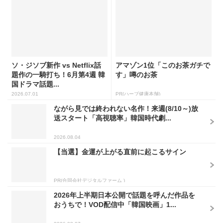
ソ・ジソブ新作 vs Netflix話
アマゾン1位「このお茶ガチで
題作の一騎打ち！6月第4週 韓
す」噂のお茶
国ドラマ話題...
2026.07.01
PR(ハーブ健康本舗)
ながら見では終われない名作！来週(8/10～)放
送スタート「高視聴率」韓国時代劇...
2026.08.04
【当選】金運が上がる直前に起こるサイン
PR(合同会社デジタルファーム )
2026年上半期日本公開で話題を呼んだ作品を
おうちで！VOD配信中「韓国映画」1...