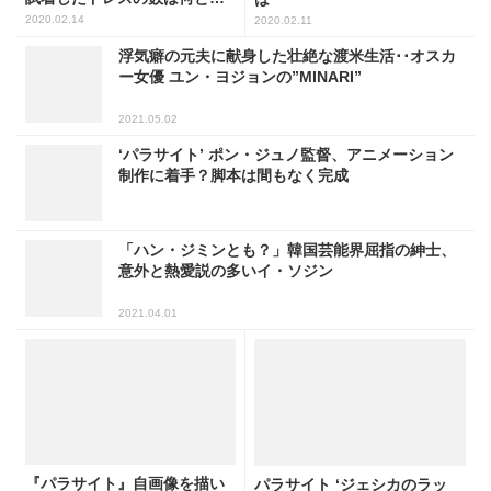
〇着!?
2020.02.14
2020.02.11
浮気癖の元夫に献身した壮絶な渡米生活･･オスカ
ー女優 ユン・ヨジョンの”MINARI”
2021.05.02
‘パラサイト’ ポン・ジュノ監督、アニメーション
制作に着手？脚本は間もなく完成
「ハン・ジミンとも？」韓国芸能界屈指の紳士、
意外と熱愛説の多いイ・ソジン
2021.04.01
『パラサイト』自画像を描い
パラサイト ‘ジェシカのラッ