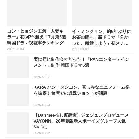
コン・ヒョジン主演「人妻キ
イ・ミンジョン、約6年ぶりに
ラー」初回7%超え！7月第5週
お茶の間へ！新ドラマ「分か
韓国ドラマ視聴率ランキング
った、離婚しよう」初スチー
ル公開
2026.08.03
2026.08.03
実は同じ制作会社だった！「PANエンターテイン
メント」制作 韓国ドラマ5選
2026.08.06
KARA ハン・スンヨン、真っ赤なユニフォーム姿
を披露！台湾での近況ショットが話題
2026.08.04
【Danmee推し度調査】ジェジュンプロデュース
VAYONN、26年夏版新人ボーイズグループ人気
No.1に
2026.08.06