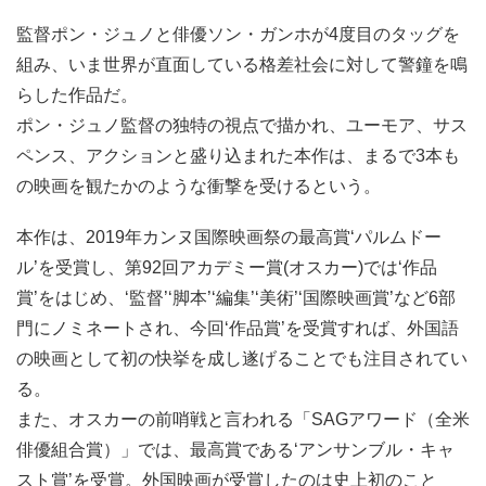
監督ポン・ジュノと俳優ソン・ガンホが4度目のタッグを
組み、いま世界が直面している格差社会に対して警鐘を鳴
らした作品だ。
ポン・ジュノ監督の独特の視点で描かれ、ユーモア、サス
ペンス、アクションと盛り込まれた本作は、まるで3本も
の映画を観たかのような衝撃を受けるという。
本作は、2019年カンヌ国際映画祭の最高賞‘パルムドー
ル’を受賞し、第92回アカデミー賞(オスカー)では‘作品
賞’をはじめ、‘監督’‘脚本’‘編集’‘美術’‘国際映画賞’など6部
門にノミネートされ、今回‘作品賞’を受賞すれば、外国語
の映画として初の快挙を成し遂げることでも注目されてい
る。
また、オスカーの前哨戦と言われる「SAGアワード（全米
俳優組合賞）」では、最高賞である‘アンサンブル・キャ
スト賞’を受賞。外国映画が受賞したのは史上初のこと