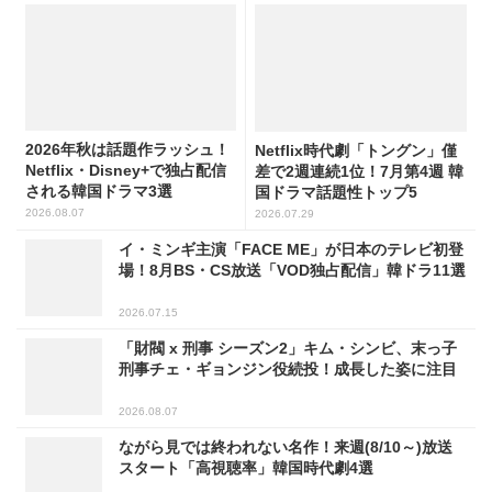
2026年秋は話題作ラッシュ！
Netflix時代劇「トングン」僅
Netflix・Disney+で独占配信
差で2週連続1位！7月第4週 韓
される韓国ドラマ3選
国ドラマ話題性トップ5
2026.08.07
2026.07.29
イ・ミンギ主演「FACE ME」が日本のテレビ初登
場！8月BS・CS放送「VOD独占配信」韓ドラ11選
2026.07.15
「財閥 x 刑事 シーズン2」キム・シンビ、末っ子
刑事チェ・ギョンジン役続投！成長した姿に注目
2026.08.07
ながら見では終われない名作！来週(8/10～)放送
スタート「高視聴率」韓国時代劇4選