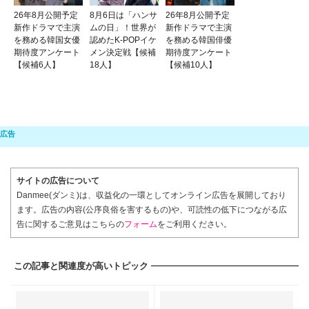
26年8月公開予定
8月6日は「ハンサ
26年8月公開予定
新作ドラマで主演
ムの日」！世界が
新作ドラマで主演
を務める韓国女優
認めたK-POPイケ
を務める韓国俳優
期待度アンケート
メン決定戦【候補
期待度アンケート
【候補6人】
18人】
【候補10人】
サイトの広告について
Danmee(ダンミ)は、収益化の一環としてオンライン広告を展開しており
ます。広告の内容(公序良俗を害するもの)や、可読性の低下につながる広
告に関するご意見はこちらの
フォーム
をご利用ください。
この記事と関連度が高いトピック