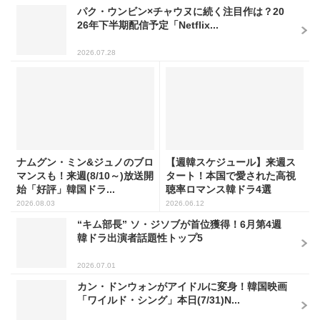
パク・ウンビン×チャウヌに続く注目作は？20
26年下半期配信予定「Netflix...
2026.07.28
ナムグン・ミン&ジュノのブロ
【週韓スケジュール】来週ス
マンスも！来週(8/10～)放送開
タート！本国で愛された高視
始「好評」韓国ドラ...
聴率ロマンス韓ドラ4選
2026.08.03
2026.06.12
“キム部長” ソ・ジソブが首位獲得！6月第4週
韓ドラ出演者話題性トップ5
2026.07.01
カン・ドンウォンがアイドルに変身！韓国映画
「ワイルド・シング」本日(7/31)N...