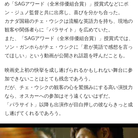
め「SAGアワード（全米俳優組合賞）」授賞式などにポ
ン・ジュノ監督と共に出席し、喜びを分かち合った。
カナダ国籍のチェ・ウシクは流暢な英語力を持ち、現地の
観客や関係者らに「パラサイト」を広めていた。
また、「SAGアワード（全米俳優組合賞）」授賞式では、
ソン・ガンホらがチェ・ウシクに「君が英語で感想を言っ
てほしい」という動画が公開され話題を呼んだことも。
映画史上初の快挙を成し遂げられるかもしれない舞台に参
加できないことはとても残念であろう。
だが、チェ・ウシクの観客の心を鷲掴みにする高い演技力
なら、オスカーへの参加はそう遠くないはずだ。
「パラサイト」以降も出演作が目白押しの彼ならきっと成
し遂げてくれるであろう。