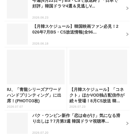
今週(6月22日～) BS・CSで放送終了「日本で
好評」韓国ドラマ4選＆見逃しV...
2026.06.23
【月韓スケジュール】韓国映画ファン必見！2
026年7月BS・CS放送情報(全96...
2026.06.18
IU、「青龍シリーズアワード
【月韓スケジュール】「コネ
ハンドプリンティング」に出
クト」ほかVOD独占配信作が
席！(PHOTO3枚)
続々登場！8月CS放送 韓...
2026.07.07
2026.07.23
パク・ウンビン新作「恋は命がけ」気になる滑
り出しは？7月第3週 韓国ドラマ視聴率...
2026.07.20