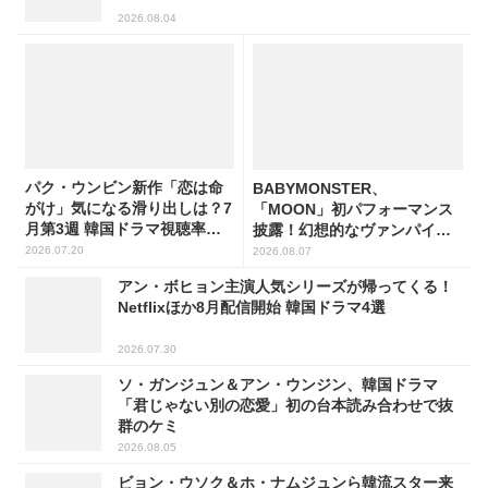
2026.08.04
パク・ウンビン新作「恋は命
BABYMONSTER、
がけ」気になる滑り出しは？7
「MOON」初パフォーマンス
月第3週 韓国ドラマ視聴率ラ
披露！幻想的なヴァンパイア
ンキング
の世界観を表現
2026.07.20
2026.08.07
アン・ボヒョン主演人気シリーズが帰ってくる！
Netflixほか8月配信開始 韓国ドラマ4選
2026.07.30
ソ・ガンジュン＆アン・ウンジン、韓国ドラマ
「君じゃない別の恋愛」初の台本読み合わせで抜
群のケミ
2026.08.05
ビョン・ウソク＆ホ・ナムジュンら韓流スター来