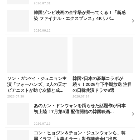
2026.07.31
韓国ゾンビ映画の金字塔が帰ってくる！「新感
染 ファイナル・エクスプレス」4Kリバ...
2026.06.12
ソン・ガン×イ・ジュニョン主
韓国×日本の豪華コラボが
演「フォーハンズ」2人の天才
続々！2026年下半期放送 注目
ピアニストが紡ぐ友情と成...
の日韓共演ドラマ6選
2026.07.30
2026.07.24
あのカン・ドンウォンを踊らせた話題作が日本
初上陸！7月第5週 配信開始の韓国映画...
2026.07.16
コン・ヒョジン＆チョン・ジュンウォンら、韓
国ドラマ「人妻キラー」制作発表会に出席...