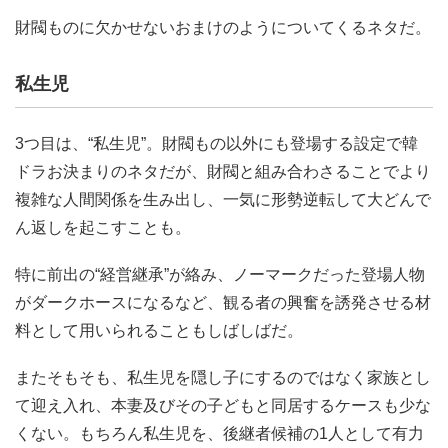
3つ目は、“私生児”。財閥もの以外にも登場する設定で韓
ドラお決まりのネタだが、財閥と組み合わさることでより
複雑な人間関係を生み出し、一気に形勢逆転して大どんで
ん返しを起こすことも。
特に前出の“経営継承”が絡み、ノーマークだった登場人物
がダークホースになるなど、観る者の興奮を誘発させる材
料として用いられることもしばしばだ。
またそもそも、私生児を隠し子にするのではなく家族とし
て迎え入れ、本妻及びその子どもと同居するケースも少な
くない。もちろん私生児を、後継者候補の1人として有力
視している場合もある。
父親に悪びれる様子はなく堂々たる態度で、王に側室がい
るのが当たり前であるかのような世界観が繰り広げられ、
奇妙な財閥一家の様子が描かれる。