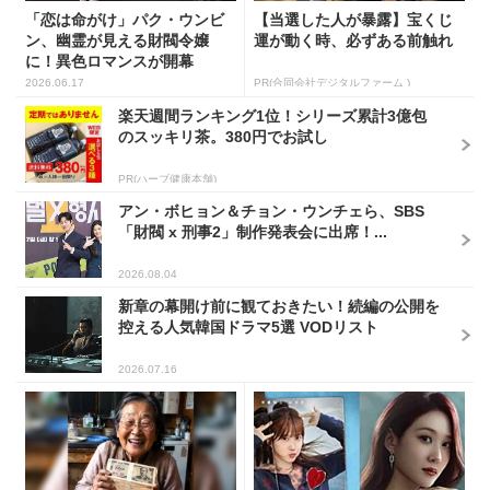
PR(ハーブ健康本舗)
アン・ボヒョン＆チョン・ウンチェら、SBS
「財閥 x 刑事2」制作発表会に出席！...
2026.08.04
新章の幕開け前に観ておきたい！続編の公開を
控える人気韓国ドラマ5選 VODリスト
2026.07.16
同じ宝くじなのに、当たる人
パク・ウンビン、2026年は”真
と外れる人の違い実は“こ
逆のヒロイン”を熱演！演技の
こ”でした
振り幅に注目
PR(合同会社デジタルファーム )
2026.07.29
タバコ業界に衝撃！「たばこ税なし」新型タバ