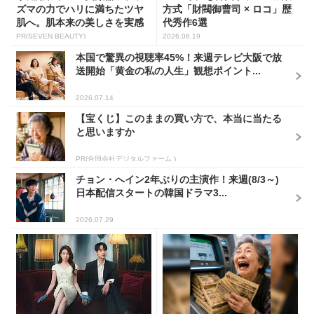
2026.07.14
【宝くじ】このままの買い方で、本当に当たる
と思いますか
PR(合同会社デジタルファーム )
チョン・へイン2年ぶりの主演作！来週(8/3～)
日本配信スタートの韓国ドラマ3...
2026.07.29
「恋は命がけ」パク・ウンビ
【当選した人が暴露】宝くじ
ン、幽霊が見える財閥令嬢
運が動く時、必ずある前触れ
に！異色ロマンスが開幕
2026.06.17
PR(合同会社デジタルファーム )
楽天週間ランキング1位！シリーズ累計3億包
のスッキリ茶。380円でお試し