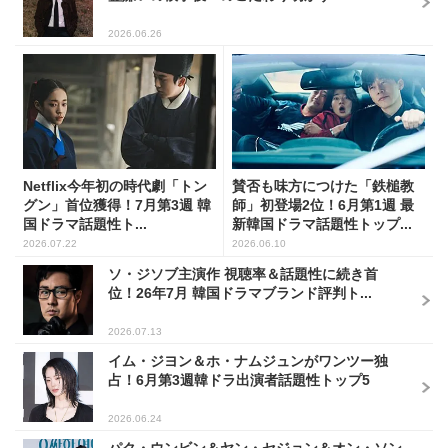
Netflix今年初の時代劇「トン
賛否も味方につけた「鉄槌教
グン」首位獲得！7月第3週 韓
師」初登場2位！6月第1週 最
国ドラマ話題性ト...
新韓国ドラマ話題性トップ...
2026.07.22
2026.06.10
ソ・ジソブ主演作 視聴率＆話題性に続き首
位！26年7月 韓国ドラマブランド評判ト...
2026.07.13
イム・ジヨン＆ホ・ナムジュンがワンツー独
占！6月第3週韓ドラ出演者話題性トップ5
2026.06.24
パク・ウンビン＆ヤン・セジョン＆オン・ソン
ウ、tvN新ドラマ「恋は命がけ」制作発...
2026.07.14
Recommended by
今、あなたにオススメ