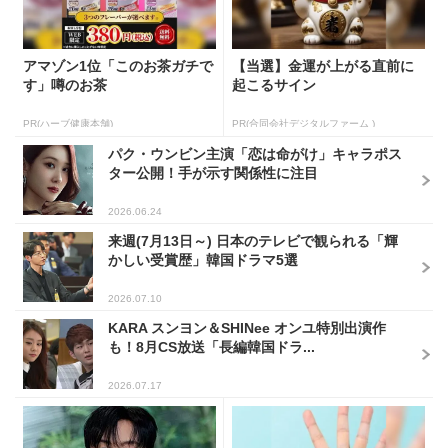
パク・ウンビン主演「恋は命がけ」キャラポス
ター公開！手が示す関係性に注目
2026.06.24
来週(7月13日～) 日本のテレビで観られる「輝
かしい受賞歴」韓国ドラマ5選
2026.07.10
KARA スンヨン＆SHINee オンユ特別出演作
も！8月CS放送「長編韓国ドラ...
2026.07.17
「素晴らしき新世界」ホ・ナ
宝くじ当たる人は“たまた
ムジュンが1位に！6月韓ドラ
ま”じゃない?!
俳優 ブランド評判トップ5