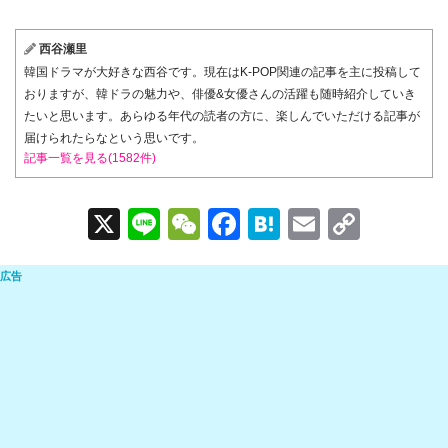
届けられたらなという思いです。
記事一覧を見る(1582件)
X
Li
W
F
H
E
C
n
e
a
at
m
o
e
C
c
e
ail
p
h
e
n
y
at
b
a
Li
o
n
o
k
k