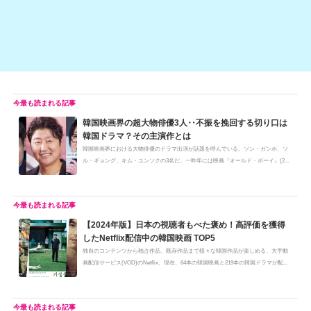
韓国映画界の超大物俳優3人‥不振を挽回する切り口は
韓国ドラマ？その主演作とは
韓国映画界における大物俳優のドラマ出演が話題を呼んでいる。ソン・ガンホ、ソ
ル・ギョング、キム・ユンソクの3名だ。一昨年には映画『オールド・ボーイ』(2...
【2024年版】日本の視聴者もべた褒め！高評価を獲得
したNetflix配信中の韓国映画 TOP5
独自のコンテンツから独占作品、既存作品まで様々な韓国作品が楽しめる、大手動
画配信サービス(VOD)のNetflix。現在、64本の韓国映画と219本の韓国ドラマが配...
日本語表記で「問題児」と同姓同名‥韓国女優ハン・ソ
ヒの不憫な境遇
『わかっていても』『マイネーム: 偽りと復讐』で活躍した韓国女優ハン・ソヒ（写
真提供：©TOPSTAR NEWS） 近年、韓国スターの活躍が著しくなったせいか、カ...