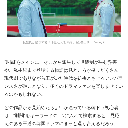
私生児が登場する『予期せぬ相続者』(画像出典：Disney+)
“財閥”をメインに、そこから派生して世襲制が生む弊害
や、私生児まで登場する物語は見どころが盛りだくさん。
現代劇でありながら王がいた時代を彷彿とさせるアンバラ
ンスさが魅力となり、多くのドラマファンを楽しませてい
るのかもしれない。
どの作品から見始めたらよいか迷っている韓ドラ初心者
は、“財閥”をキーワードの1つに入れて検索すると、見応
えのある王道の韓国ドラマにきっと巡り合えるだろう。
西谷瀬里
韓国ドラマが大好きな西谷です。現在はK-POP関連の記事を主に投稿して
おりますが、韓ドラの魅力や、俳優&女優さんの活躍も随時紹介していき
たいと思います。あらゆる年代の読者の方に、楽しんでいただける記事が