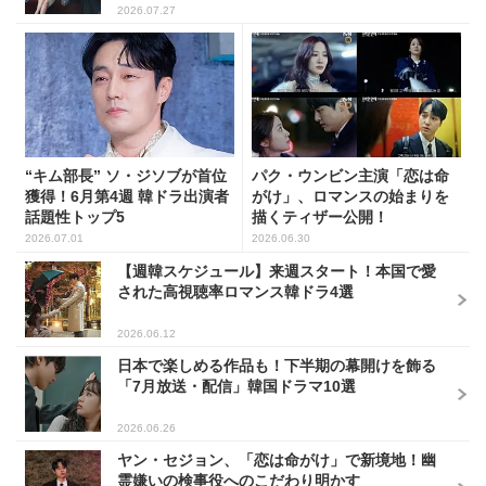
“キム部長” ソ・ジソブが首位
パク・ウンビン主演「恋は命
獲得！6月第4週 韓ドラ出演者
がけ」、ロマンスの始まりを
話題性トップ5
描くティザー公開！
2026.07.01
2026.06.30
【週韓スケジュール】来週スタート！本国で愛
された高視聴率ロマンス韓ドラ4選
2026.06.12
日本で楽しめる作品も！下半期の幕開けを飾る
「7月放送・配信」韓国ドラマ10選
2026.06.26
ヤン・セジョン、「恋は命がけ」で新境地！幽
霊嫌いの検事役へのこだわり明かす
2026.06.26