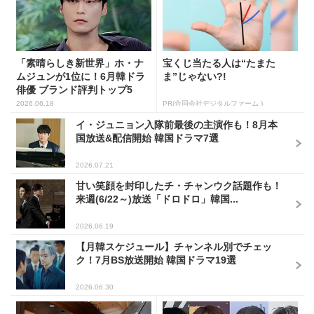
2026.06.18
PR(合同会社デジタルファーム )
イ・ジュニョン入隊前最後の主演作も！8月本
国放送&配信開始 韓国ドラマ7選
2026.07.21
甘い笑顔を封印したチ・チャンウク話題作も！
来週(6/22～)放送「ドロドロ」韓国...
2026.06.19
【月韓スケジュール】チャンネル別でチェッ
ク！7月BS放送開始 韓国ドラマ19選
2026.06.30
パク・ウンビンの新作ロマン
日本では「配信未定」韓流ス