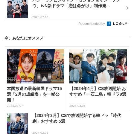
本国放送の最新韓国ドラマ15
【2024年4月】CS放送開始 お
選「2月の成績表」を一挙公
すすめ「一石二鳥」韓ドラ9選
開！
2024.03.07
2024.03.05
【2024年3月】CSで放送開始する韓ドラ「時代
劇」おすすめ 5選
2024.02.06
節約志向の人は要注意！Amazon「5話までお試
し」韓国レトロ恋愛ドラマ 5選
2023.09.17
【2024年4月スタート】CSで放送 おすすめ「ヒュ