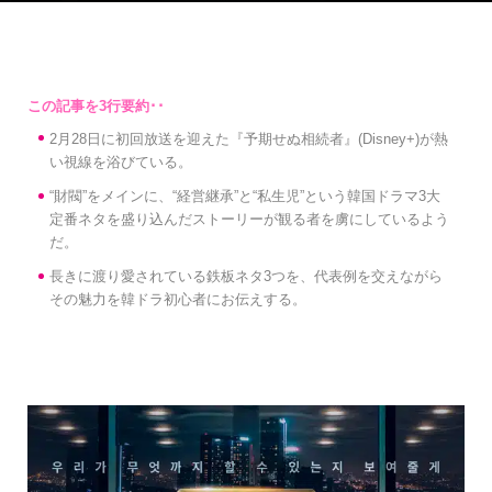
2月28日に初回放送を迎えた『予期せぬ相続者』(Disney+)が熱
い視線を浴びている。
“財閥”をメインに、“経営継承”と“私生児”という韓国ドラマ3大
定番ネタを盛り込んだストーリーが観る者を虜にしているよう
だ。
長きに渡り愛されている鉄板ネタ3つを、代表例を交えながら
その魅力を韓ドラ初心者にお伝えする。