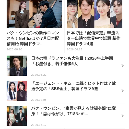
スも！Netflixほか 7月日本配
ター出演で世界中で話題 新作
信開始 韓国ドラマ...
韓国ドラマ4選
2026.06.30
2026.06.19
日本の韓ドラファンも大注目！2026年上半期
「お墨付き」若手俳優5人
2026.06.22
「エージェント・キム」に続くヒット作は？放
送予定の「SBS金土」韓国ドラマ9選
2026.08.05
パク・ウンビン、“幽霊が見える財閥令嬢”に変
身！「恋は命がけ」7/18Netfl...
2026.07.17