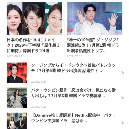
日本の名作をついにリメイ
“唯一の10%超” ソ・ジソブ2
ク！2026年下半期「原作超え
週連続1位！7月第1週 韓ドラ
に期待」韓国ドラマ4選
出演者話題性トップ...
2026.06.18
2026.07.08
ソ・ジソブからイ・ドンウクへ首位バトンタッ
チ！7月第5週 韓ドラ出演者 話題性ト...
2026.08.05
パク・ウンビン新作「恋は命がけ」気になる滑
り出しは？7月第3週 韓国ドラマ視聴率...
2026.07.20
【Danmee推し度調査】Netflix配信中！パク・
ウンビン主演韓ドラ「恋は命...
2026.07.27