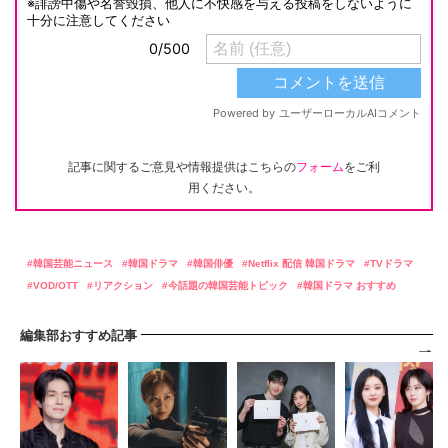
記事に関するご意見や情報提供はこちらの
フォーム
をご利
用ください。
韓国芸能ニュース
韓国ドラマ
韓国俳優
Netflix 配信 韓国ドラマ
TVドラマ
VOD/OTT
リアクション
今話題の韓国芸能トピック
韓国ドラマ おすすめ
編集部おすすめ記事
ソ・ジソブから
コン・ヒョジン新
ソ・ガンジュン＆
「エージェント・
イ・ドンウクへ首
作が初登場2位！7
アン・ウンジン、
キム」に続くヒッ
位バトンタッチ！
月第5週 最新韓国
韓国ドラマ「君じ
ト作は？放送予定
7月第5週 韓ドラ
ドラマ話題性トッ
ゃない別の恋愛」
の「SBS金土」韓
出演者 話題性ト
プ5
初の台本読み合わ
国ドラマ9選
ップ5
せで抜群のケミ