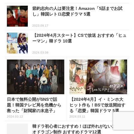
ーマン」韓ドラ 10選
2024.03.08
日本で無料公開がSNSで話
【2024年4月】イ・ミンホ大
題！韓国テレビ局を危機から
ヒット作も！BSで放送開始す
救った「財閥家の末息子」
る「恋愛」韓国ドラマ 5選
2024.03.12
2024.03.11
韓ドラ初心者におすすめ！ほぼ外れがないスタジ
オドラゴン制作 おすすめドラマ12選
2024.01.19
実は同じ制作会社だった！「PANエンターテイン
メント」制作 韓国ドラマ5選
2026.08.06