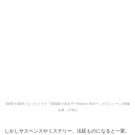
“財閥”が題材となったドラマ『財閥家の末息子〜Reborn Rich〜』のワンシーン(画像
出典：JTBC)
しかしサスペンスやミステリー、法廷ものになると一変。
多くの場合、警察や政治家との癒着が描かれたり、権力を
振りかざして自分の都合のいいように人を動かしたり、時
には殺人を犯すことも。
一言でいえば“やりたい放題”。治外法権が存在するのでは