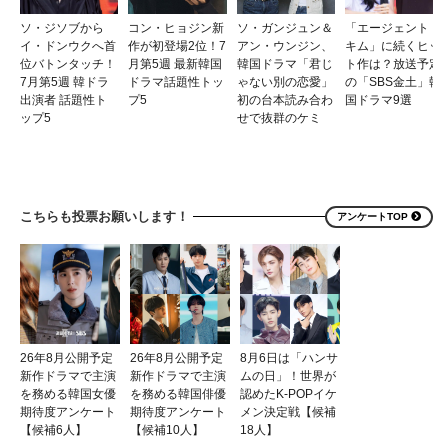
こちらも投票お願いします！
アンケートTOP
26年8月公開予定
26年8月公開予定
8月6日は「ハンサ
新作ドラマで主演
新作ドラマで主演
ムの日」！世界が
を務める韓国女優
を務める韓国俳優
認めたK-POPイケ
期待度アンケート
期待度アンケート
メン決定戦【候補
【候補6人】
【候補10人】
18人】