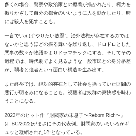
ないかと思うほどの振る舞いを繰り返し、ドロドロとした
悪事の数々が物語をよりドラマチックにする。そしてその
過程では、時代劇でよく見るような一般市民との身分格差
が、弱者と強者という面白い構造を生み出す。
また終盤では、絶対的存在として社会を操っていた財閥の
悪行が明るみになることも。視聴者は抜群の爽快感を味わ
うことになる。
2022年のヒット作『財閥家の末息子〜Reborn Rich〜』
(JTBC/2022)がまさにその代表例。財閥家のいろいろがギ
ュッと凝縮された1作となっている。
(関連記事) 無料公開が日本SNSで話題！韓国テレビ局を危
機から救った「財閥家の末息子」
経営継承