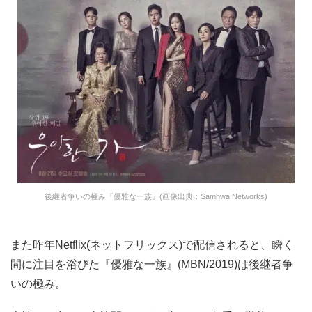
後継者争いの極み『優雅な一族』(画像出典：Samhwa Networks)
また昨年Netflix(ネットフリックス)で配信されると、瞬く
間に注目を浴びた『優雅な一族』(MBN/2019)は後継者争
いの極み。
本性むき出しの家族間のいがみ合いや、相手を蹴落として
自分が経営権を手に入れようとする様は壮絶。韓国ドラマ
独特の嫌味も視聴ポイントの1つとなっており、強烈な一
言を浴びせられた側の悔しそうな表情は見もので、次にど
のような方法で反撃をしてくるのか、視聴者はついつい期