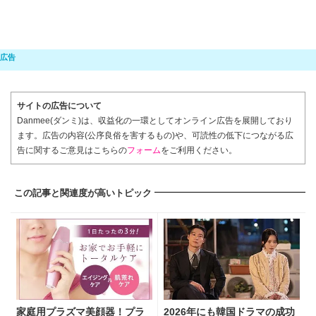
サイトの広告について
Danmee(ダンミ)は、収益化の一環としてオンライン広告を展開しており
ます。広告の内容(公序良俗を害するもの)や、可読性の低下につながる広
告に関するご意見はこちらの
フォーム
をご利用ください。
この記事と関連度が高いトピック
家庭用プラズマ美顔器！プラ
2026年にも韓国ドラマの成功
ズマの力でハリに満ちたツヤ
方式「財閥御曹司 × ロコ」歴
肌へ。肌本来の美しさを実感
代秀作6選
し...
PR(SEVEN BEAUTY)
2026.06.19
本国で驚異の視聴率45%！来週テレビ大阪で放
送開始「黄金の私の人生」観想ポイント...