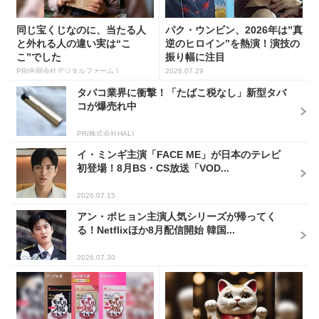
コが爆売れ中
PR(株式会社HAL)
イ・ミンギ主演「FACE ME」が日本のテレビ
初登場！8月BS・CS放送「VOD...
2026.07.15
アン・ボヒョン主演人気シリーズが帰ってく
る！Netflixほか8月配信開始 韓国...
2026.07.30
アマゾン1位「このお茶ガチで
【当選】金運が上がる直前に
す」噂のお茶
起こるサイン
PR(ハーブ健康本舗)
PR(合同会社デジタルファーム )