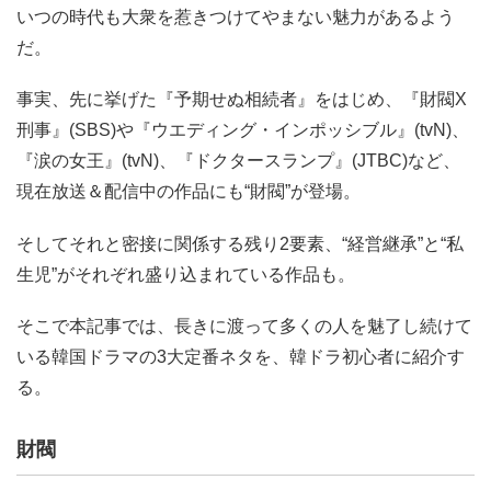
いつの時代も大衆を惹きつけてやまない魅力があるよう
だ。
事実、先に挙げた『予期せぬ相続者』をはじめ、『財閥X
刑事』(SBS)や『ウエディング・インポッシブル』(tvN)、
『涙の女王』(tvN)、『ドクタースランプ』(JTBC)など、
現在放送＆配信中の作品にも“財閥”が登場。
そしてそれと密接に関係する残り2要素、“経営継承”と“私
生児”がそれぞれ盛り込まれている作品も。
そこで本記事では、長きに渡って多くの人を魅了し続けて
いる韓国ドラマの3大定番ネタを、韓ドラ初心者に紹介す
る。
財閥