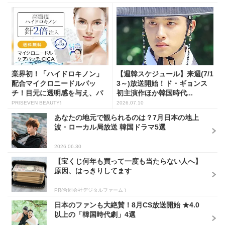
業界初！「ハイドロキノン」
【週韓スケジュール】来週(7/1
配合マイクロニードルパッ
3～)放送開始！ド・ギョンス
チ！目元に透明感を与え、パ
初主演作ほか韓国時代...
ッと...
PR(SEVEN BEAUTY)
2026.07.10
あなたの地元で観られるのは？7月日本の地上
波・ローカル局放送 韓国ドラマ5選
2026.06.30
【宝くじ何年も買って一度も当たらない人へ】
原因、はっきりしてます
PR(合同会社デジタルファーム )
日本のファンも大絶賛！8月CS放送開始 ★4.0
以上の「韓国時代劇」4選