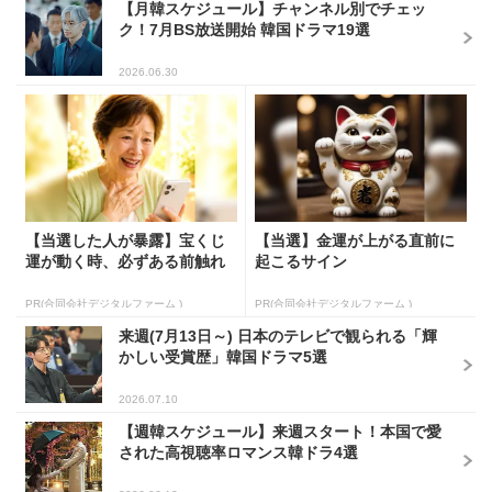
【月韓スケジュール】チャンネル別でチェッ
ク！7月BS放送開始 韓国ドラマ19選
2026.06.30
【当選した人が暴露】宝くじ
【当選】金運が上がる直前に
運が動く時、必ずある前触れ
起こるサイン
PR(合同会社デジタルファーム )
PR(合同会社デジタルファーム )
来週(7月13日～) 日本のテレビで観られる「輝
かしい受賞歴」韓国ドラマ5選
2026.07.10
【週韓スケジュール】来週スタート！本国で愛
された高視聴率ロマンス韓ドラ4選