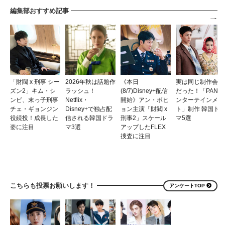
編集部おすすめ記事
「財閥 x 刑事 シー
2026年秋は話題作
《本日
実は同じ制作会社
ズン2」キム・シ
ラッシュ！
(8/7)Disney+配信
だった！「PANエ
ンビ、末っ子刑事
Netflix・
開始》アン・ボヒ
ンターテインメン
チェ・ギョンジン
Disney+で独占配
ョン主演「財閥 x
ト」制作 韓国ド
役続投！成長した
信される韓国ドラ
刑事2」スケール
マ5選
姿に注目
マ3選
アップしたFLEX
捜査に注目
こちらも投票お願いします！
アンケートTOP