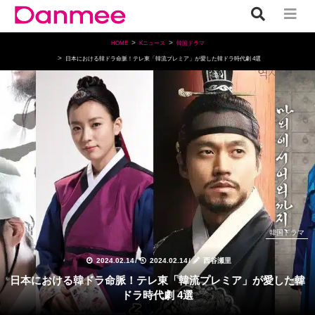
HOME
Kニュース
韓国ドラマ
日本における韓ドラ命脈！テレ東「韓流プレミア」が愛した韓ドラ時代劇 4選
韓国ドラマ
2024.02.14
/
2024.02.14
/
西谷瀬里
日本における韓ドラ命脈！テレ東「韓流プレミア」が愛した韓
ドラ時代劇 4選