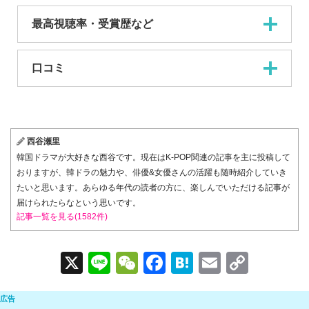
最高視聴率・受賞歴など
口コミ
西谷瀬里
韓国ドラマが大好きな西谷です。現在はK-POP関連の記事を主に投稿して
おりますが、韓ドラの魅力や、俳優&女優さんの活躍も随時紹介していき
たいと思います。あらゆる年代の読者の方に、楽しんでいただける記事が
届けられたらなという思いです。
記事一覧を見る(1582件)
X
Li
W
F
H
E
C
n
e
a
at
m
o
e
C
c
e
ail
p