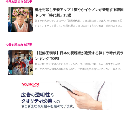
髭を封印し美貌アップ！爽やかイケメンが登場する韓国
ドラマ「時代劇」15選
韓ドラの人気ジャンルの一つ「韓国時代劇」を観る際の楽しみは人それぞれだと思
います。ドラマを通じて、韓国の歴史を観て勉強する方もいれば、映画のような...
【朝鮮王朝版】日本の視聴者が絶賛する韓ドラ時代劇ラ
ンキング TOP8
幅広い世代から愛されているジャンルの一つ、韓国時代劇。しかし多すぎるが故
に、どの作品が自身の嗜好に合うのか、どの作品を観ればいいのかなど、観るに
あ...