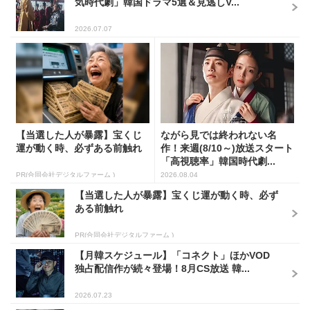
気時代劇」韓国ドラマ5選＆見逃しV...
2026.07.07
【当選した人が暴露】宝くじ
ながら見では終われない名
運が動く時、必ずある前触れ
作！来週(8/10～)放送スタート
「高視聴率」韓国時代劇...
PR(合同会社デジタルファーム )
2026.08.04
【当選した人が暴露】宝くじ運が動く時、必ず
ある前触れ
PR(合同会社デジタルファーム )
【月韓スケジュール】「コネクト」ほかVOD
独占配信作が続々登場！8月CS放送 韓...
2026.07.23