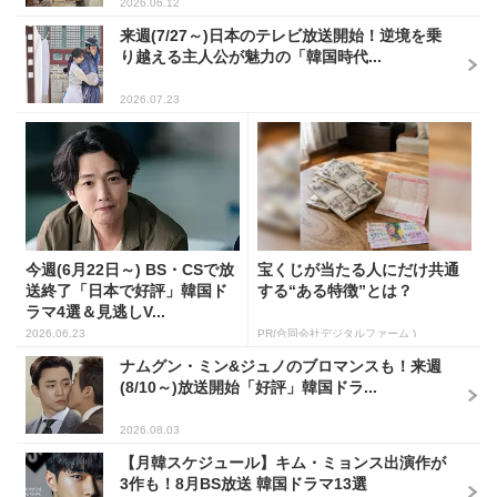
2026.06.12
来週(7/27～)日本のテレビ放送開始！逆境を乗
り越える主人公が魅力の「韓国時代...
2026.07.23
今週(6月22日～) BS・CSで放
宝くじが当たる人にだけ共通
送終了「日本で好評」韓国ド
する“ある特徴”とは？
ラマ4選＆見逃しV...
2026.06.23
PR(合同会社デジタルファーム )
ナムグン・ミン&ジュノのブロマンスも！来週
(8/10～)放送開始「好評」韓国ドラ...
2026.08.03
【月韓スケジュール】キム・ミョンス出演作が
3作も！8月BS放送 韓国ドラマ13選