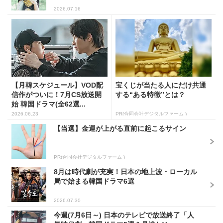
2026.07.16
【月韓スケジュール】VOD配
宝くじが当たる人にだけ共通
信作がついに！7月CS放送開
する“ある特徴”とは？
始 韓国ドラマ(全62選...
2026.06.23
PR(合同会社デジタルファーム )
【当選】金運が上がる直前に起こるサイン
PR(合同会社デジタルファーム )
8月は時代劇が充実！日本の地上波・ローカル
局で始まる韓国ドラマ6選
2026.07.30
今週(7月6日～) 日本のテレビで放送終了「人