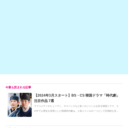
h
e
n
y
at
b
a
Li
o
n
o
k
k
【2024年3月スタート】BS・CS 韓国ドラマ「時代劇」
注目作品 7選
ラブコメディやヒューマン、サスペンスなど多くのジャンルを誇る韓国ドラマ。そ
の中でも歴史を背景にした韓国時代劇は、人気ジャンルの一つとして圧倒的な支...