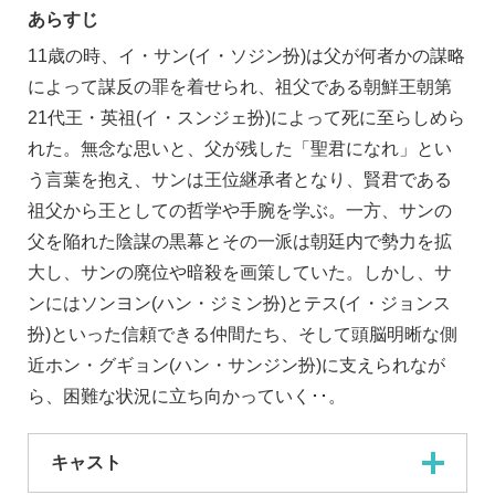
あらすじ
11歳の時、イ・サン(イ・ソジン扮)は父が何者かの謀略
によって謀反の罪を着せられ、祖父である朝鮮王朝第
21代王・英祖(イ・スンジェ扮)によって死に至らしめら
れた。無念な思いと、父が残した「聖君になれ」とい
う言葉を抱え、サンは王位継承者となり、賢君である
祖父から王としての哲学や手腕を学ぶ。一方、サンの
父を陥れた陰謀の黒幕とその一派は朝廷内で勢力を拡
大し、サンの廃位や暗殺を画策していた。しかし、サ
ンにはソンヨン(ハン・ジミン扮)とテス(イ・ジョンス
扮)といった信頼できる仲間たち、そして頭脳明晰な側
近ホン・グギョン(ハン・サンジン扮)に支えられなが
ら、困難な状況に立ち向かっていく･･。
キャスト