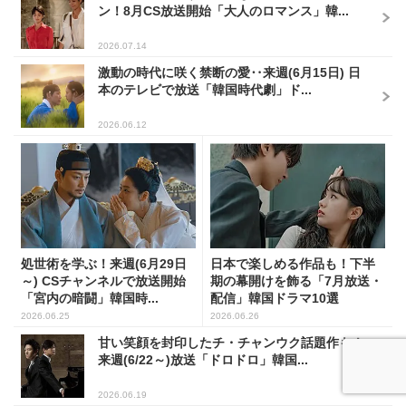
ン！8月CS放送開始「大人のロマンス」韓...
2026.07.14
激動の時代に咲く禁断の愛‥来週(6月15日) 日
本のテレビで放送「韓国時代劇」ド...
2026.06.12
処世術を学ぶ！来週(6月29日
日本で楽しめる作品も！下半
～) CSチャンネルで放送開始
期の幕開けを飾る「7月放送・
「宮内の暗闘」韓国時...
配信」韓国ドラマ10選
2026.06.25
2026.06.26
甘い笑顔を封印したチ・チャンウク話題作も！
来週(6/22～)放送「ドロドロ」韓国...
2026.06.19