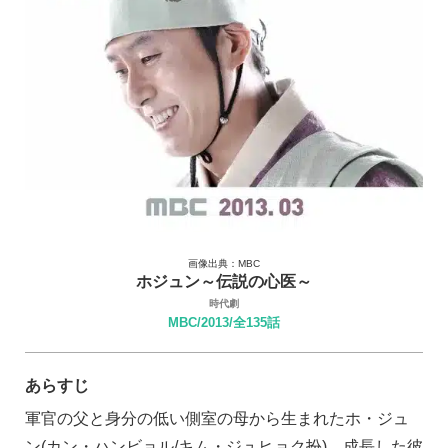
画像出典：MBC
ホジュン～伝説の心医～
時代劇
MBC/2013/全135話
あらすじ
軍官の父と身分の低い側室の母から生まれたホ・ジュ
ン(カン・ハンビョル/キム・ジュヒョク扮)。成長した彼