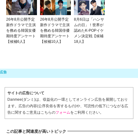
26年8月公開予定
26年8月公開予定
8月6日は「ハンサ
新作ドラマで主演
新作ドラマで主演
ムの日」！世界が
を務める韓国女優
を務める韓国俳優
認めたK-POPイケ
期待度アンケート
期待度アンケート
メン決定戦【候補
【候補6人】
【候補10人】
18人】
サイトの広告について
Danmee(ダンミ)は、収益化の一環としてオンライン広告を展開しており
ます。広告の内容(公序良俗を害するもの)や、可読性の低下につながる広
告に関するご意見はこちらの
フォーム
をご利用ください。
この記事と関連度が高いトピック