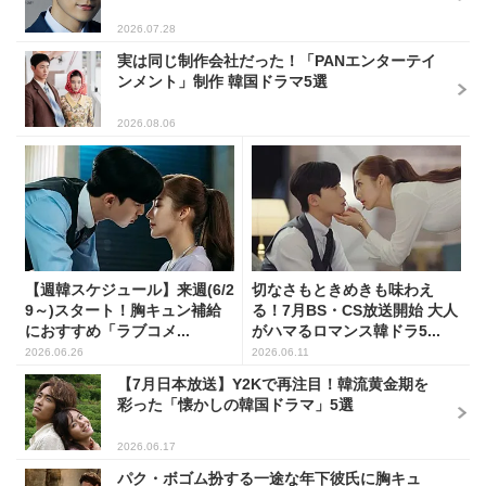
2026.07.28
実は同じ制作会社だった！「PANエンターテイ
ンメント」制作 韓国ドラマ5選
2026.08.06
【週韓スケジュール】来週(6/2
切なさもときめきも味わえ
9～)スタート！胸キュン補給
る！7月BS・CS放送開始 大人
におすすめ「ラブコメ...
がハマるロマンス韓ドラ5...
2026.06.26
2026.06.11
【7月日本放送】Y2Kで再注目！韓流黄金期を
彩った「懐かしの韓国ドラマ」5選
2026.06.17
パク・ボゴム扮する一途な年下彼氏に胸キュ