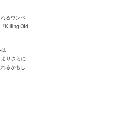
られるウンベ
ling Old
ルは
』よりさらに
隠れるかもし