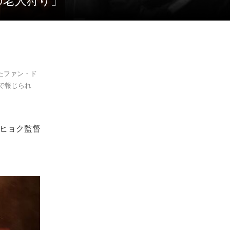
の老人狩り」
けたファン・ド
で報じられ
ンヒョク監督