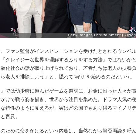
は、ファン監督がインスピレーションを受けたとされるウンベ
、『クレイジーな世界を理解するふりをする方法』ではないか
高齢化社会の話が取り上げられており、若者たちは老人の扶養
ら老人を排除しよう」と、隠れて”狩り”を始めるのだという。
ム』では幼少時に遊んだゲームを題材に、お金に困った人々が
命がけで戦う姿を描き、世界から注目を集めた。ドラマ人気の
的な特性のように見えるが、実はどの国でもあり得るマイノリ
」と言及。
金のために命をかけるという内容は、当然ながら賛否両論を呼