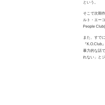
という。
そこで次期
ルト・エーコ氏
People 
また、すで
『K.O.C
暴力的な話
れない」と