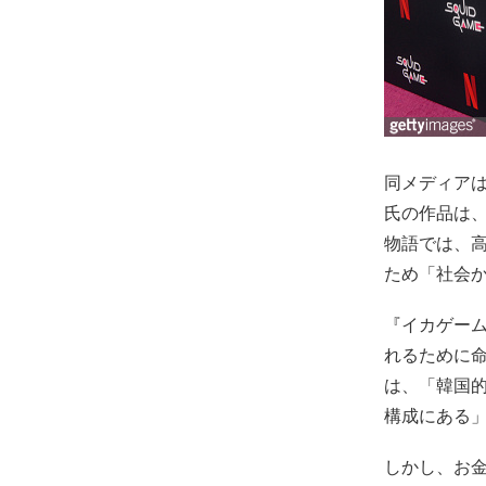
同メディア
氏の作品は
物語では、
ため「社会か
『イカゲー
れるために
は、「韓国
構成にある
しかし、お