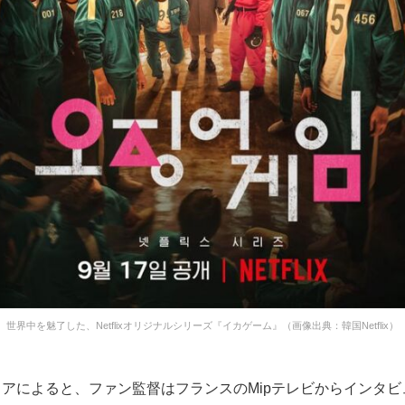
世界中を魅了した、Netflixオリジナルシリーズ『イカゲーム』（画像出典：韓国Netflix）
アによると、ファン監督はフランスのMipテレビからインタビ