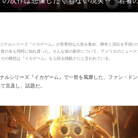
ーム’の次作は想像したくもない現実‥「若者
ixオリジナルシリーズ『イカゲーム』が世界的な人気を集め、脚本と演出を手掛
監督の名も同時に知れ渡った。そんな彼の新作について、アメリカのニュース
、その構想は『イカゲーム』を上回る残酷さだと言われている。
xオリジナルシリーズ『イカゲーム』で一世を風靡した、ファン・ド
いて言及し、話題だ。