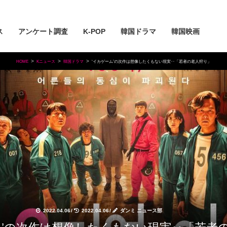
ス
アンケート調査
K-POP
韓国ドラマ
韓国映画
HOME
Kニュース
韓国ドラマ
‘イカゲーム’の次作は想像したくもない現実‥「若者の老人狩り」
2022.04.06
/
2022.04.06
/
ダンミ ニュース部