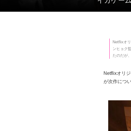
‘イカゲ
Netfl
ンヒョク
たのだが
Netfli
が次作につ