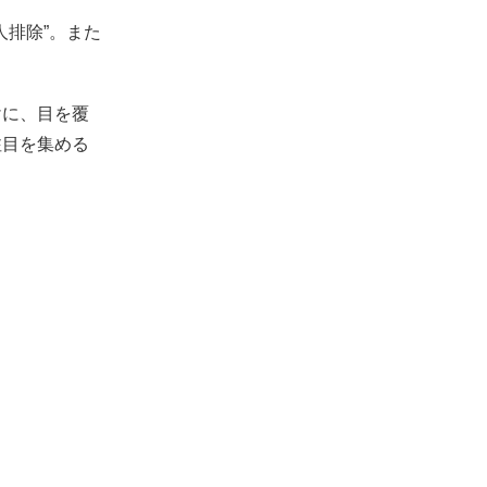
人排除”。また
けに、目を覆
注目を集める