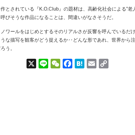
作とされている『K.O.Club』の題材は、高齢化社会による”老
を呼びそうな作品になることは、間違いがなさそうだ。
、ノワールをはじめとするそのリアルさが反響を呼んでいるだ
ような描写を観客がどう捉えるか‥どんな形であれ、世界から
だろう。
X
Li
W
F
H
E
C
n
e
a
at
m
o
e
C
c
e
ail
p
h
e
n
y
at
b
a
Li
o
n
o
k
k