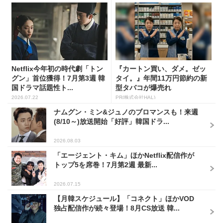
Netflix今年初の時代劇「トン
『カートン買い、ダメ。ゼッ
グン」首位獲得！7月第3週 韓
タイ。』年間11万円節約の新
国ドラマ話題性ト...
型タバコが爆売れ
2026.07.22
PR(株式会社HAL)
ナムグン・ミン&ジュノのブロマンスも！来週
(8/10～)放送開始「好評」韓国ドラ...
2026.08.03
「エージェント・キム」ほかNetflix配信作が
トップ5を席巻！7月第2週 最新...
2026.07.15
【月韓スケジュール】「コネクト」ほかVOD
独占配信作が続々登場！8月CS放送 韓...