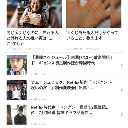
同じ宝くじなのに、当たる人
宝くじ当たる人だけがやって
と外れる人の違い実は“こ
いること、教えます
こ”でした
PR(合同会社デジタルファーム )
PR(合同会社デジタルファーム )
【週韓スケジュール】来週(7/13～)放送開始！
ド・ギョンス初主演作ほか韓国時代...
2026.07.10
ナム・ジュヒョク、Netflix新作「トングン －
呪いの宮－」制作発表会に出席！...
2026.07.08
Netflix時代劇「トングン」僅差で2週連続1
位！7月第4週 韓国ドラマ話題性...
2026.07.29