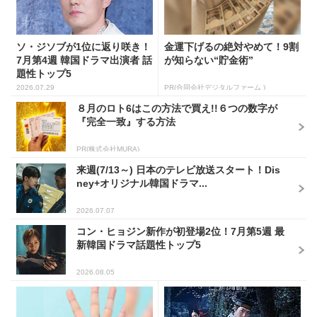
ソ・ジソブが1位に返り咲き！
金運下げるの絶対やめて！9割
7月第4週 韓国ドラマ出演者 話
が知らない“貯金術”
題性トップ5
2026.07.29
PR(合同会社デジタルファーム )
８月のロト6はこの方法で買え!!６つの数字が
『完全一致』する方法
PR(株式会社MURA)
来週(7/13～) 日本のテレビ放送スタート！Dis
ney+オリジナル韓国ドラマ...
2026.07.07
コン・ヒョジン新作が初登場2位！7月第5週 最
新韓国ドラマ話題性トップ5
2026.08.05