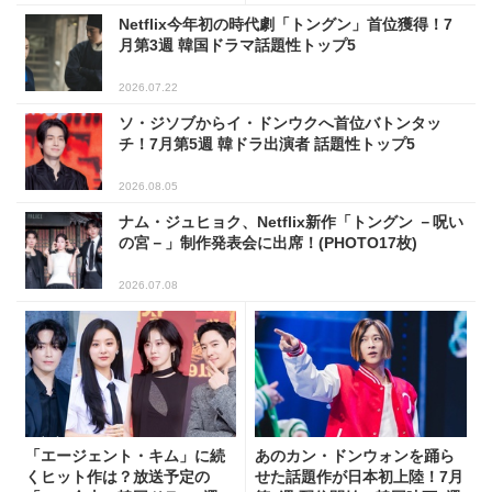
Netflix今年初の時代劇「トングン」首位獲得！7
月第3週 韓国ドラマ話題性トップ5
2026.07.22
ソ・ジソブからイ・ドンウクへ首位バトンタッ
チ！7月第5週 韓ドラ出演者 話題性トップ5
2026.08.05
ナム・ジュヒョク、Netflix新作「トングン －呪い
の宮－」制作発表会に出席！(PHOTO17枚)
2026.07.08
「エージェント・キム」に続
あのカン・ドンウォンを踊ら
くヒット作は？放送予定の
せた話題作が日本初上陸！7月