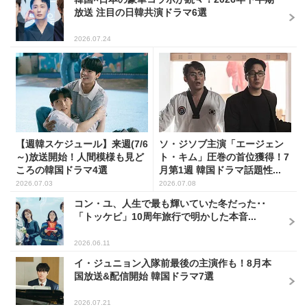
放送 注目の日韓共演ドラマ6選
2026.07.24
【週韓スケジュール】来週(7/6
ソ・ジソブ主演「エージェン
～)放送開始！人間模様も見ど
ト・キム」圧巻の首位獲得！7
ころの韓国ドラマ4選
月第1週 韓国ドラマ話題性...
2026.07.03
2026.07.08
コン・ユ、人生で最も輝いていた冬だった･･
「トッケビ」10周年旅行で明かした本音...
2026.06.11
イ・ジュニョン入隊前最後の主演作も！8月本
国放送&配信開始 韓国ドラマ7選
2026.07.21