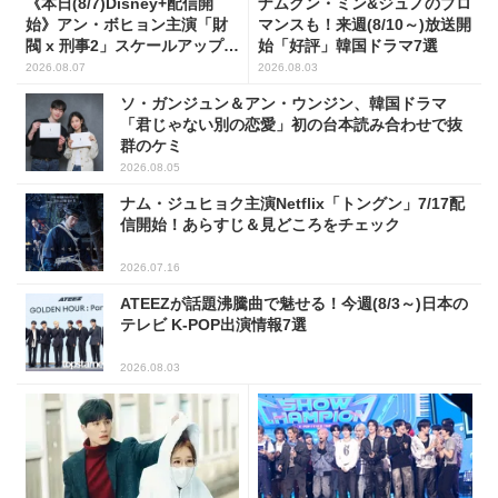
《本日(8/7)Disney+配信開
ナムグン・ミン&ジュノのブロ
始》アン・ボヒョン主演「財
マンスも！来週(8/10～)放送開
閥 x 刑事2」スケールアップし
始「好評」韓国ドラマ7選
たFLEX捜査に注目
2026.08.07
2026.08.03
ソ・ガンジュン＆アン・ウンジン、韓国ドラマ
「君じゃない別の恋愛」初の台本読み合わせで抜
群のケミ
2026.08.05
ナム・ジュヒョク主演Netflix「トングン」7/17配
信開始！あらすじ＆見どころをチェック
2026.07.16
ATEEZが話題沸騰曲で魅せる！今週(8/3～)日本の
テレビ K-POP出演情報7選
2026.08.03