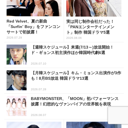
Red Velvet、夏の新曲
実は同じ制作会社だった！
「Surfin’ Boy」をファンコン
「PANエンターテインメン
サートで初披露！
ト」制作 韓国ドラマ5選
2026.07.29
2026.08.06
【週韓スケジュール】来週(7/13～)放送開始！
ド・ギョンス初主演作ほか韓国時代劇6選
2026.07.10
【月韓スケジュール】キム・ミョンス出演作が3作
も！8月BS放送 韓国ドラマ13選
2026.07.28
BABYMONSTER、「MOON」初パフォーマンス
披露！幻想的なヴァンパイアの世界観を表現
2026.08.07