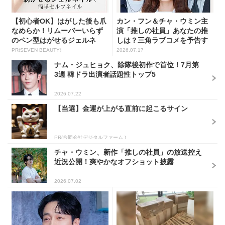
【初心者OK】はがした後も爪
カン・フン＆チャ・ウミン主
なめらか！リムーバーいらず
演「推しの社員」あなたの推
のペン型はがせるジェルネ
しは？三角ラブコメを予告す
イ...
る...
PR(SEVEN BEAUTY)
2026.07.17
ナム・ジュヒョク、除隊後初作で首位！7月第
3週 韓ドラ出演者話題性トップ5
2026.07.22
【当選】金運が上がる直前に起こるサイン
PR(合同会社デジタルファーム )
チャ・ウミン、新作「推しの社員」の放送控え
近況公開！爽やかなオフショット披露
2026.07.02