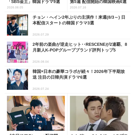
「SBS金土」韓国ドラマ9選
第5週 配信開始の韓国映画6選
2026.08.05
2026.07.16
チョン・へイン2年ぶりの主演作！来週(8/3～) 日
本配信スタートの韓国ドラマ3選
2026.07.29
2年前の楽曲が逆走ヒット･･RESCENEが2連覇、8
月新人K-POPグループブランド評判トップ5
2026.08.04
韓国×日本の豪華コラボが続々！2026年下半期放
送 注目の日韓共演ドラマ6選
2026.07.24