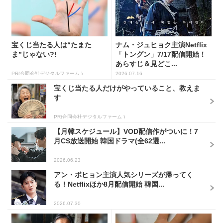
宝くじ当たる人は“たまた
ナム・ジュヒョク主演Netflix
ま”じゃない?!
「トングン」7/17配信開始！
あらすじ＆見どこ...
PR(合同会社デジタルファーム )
2026.07.16
宝くじ当たる人だけがやっていること、教えま
す
PR(合同会社デジタルファーム )
【月韓スケジュール】VOD配信作がついに！7
月CS放送開始 韓国ドラマ(全62選...
2026.06.23
アン・ボヒョン主演人気シリーズが帰ってく
る！Netflixほか8月配信開始 韓国...
2026.07.30