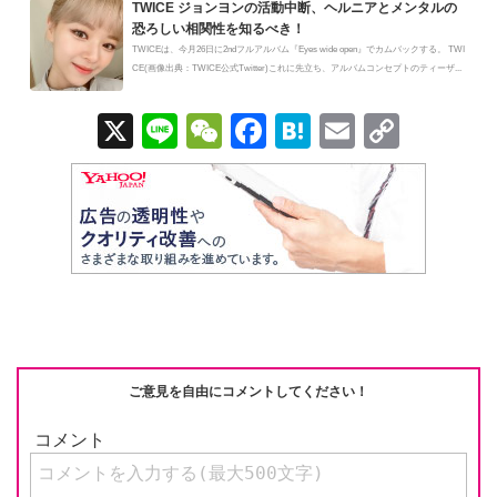
TWICE ジョンヨンの活動中断、ヘルニアとメンタルの
恐ろしい相関性を知るべき！
TWICEは、今月26日に2ndフルアルバム『Eyes wide open』でカムバックする。 TWI
CE(画像出典：TWICE公式Twitter)これに先立ち、アルバムコンセプトのティーザ...
X
Li
W
F
H
E
C
n
e
a
at
m
o
e
C
c
e
ail
p
h
e
n
y
at
b
a
Li
o
n
o
k
k
ご意見を自由にコメントしてください！