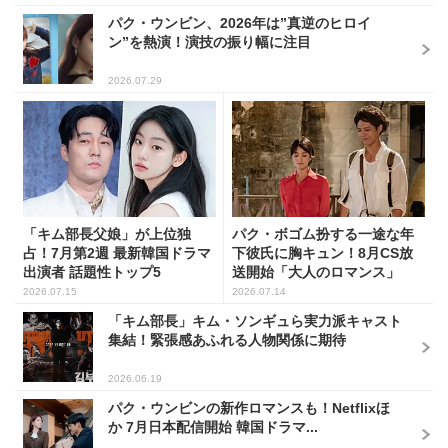
パク・ウンビン、2026年は”真逆のヒロイ
ン”を熱演！演技の振り幅に注目
2026.07.29
「キム部長父娘」が上位独
パク・ボゴム扮する一途な年
占！7月第2週 最新韓国ドラマ
下彼氏に胸キュン！8月CS放
出演者 話題性トップ5
送開始「大人のロマンス」
韓...
2026.07.15
2026.07.14
「キム部長」キム・ソンギュら実力派キャスト
集結！緊張感あふれる人物関係に期待
2026.06.19
パク・ウンビンの新作ロマンスも！Netflixほ
か 7月日本配信開始 韓国ドラマ...