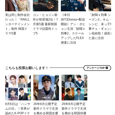
実は同じ制作会社
コン・ヒョジン新
《本日
「財閥 x 刑事 シ
だった！「PANエ
作が初登場2位！7
(8/7)Disney+配信
ーズン2」キム・
ンターテインメン
月第5週 最新韓国
開始》アン・ボヒ
シンビ、末っ子刑
ト」制作 韓国ド
ドラマ話題性トッ
ョン主演「財閥 x
事チェ・ギョンジ
ラマ5選
プ5
刑事2」スケール
ン役続投！成長し
アップしたFLEX
た姿に注目
捜査に注目
こちらも投票お願いします！
アンケートTOP
8月6日は「ハンサ
26年8月公開予定
26年8月公開予定
ムの日」！世界が
新作ドラマで主演
新作ドラマで主演
認めたK-POPイケ
を務める韓国女優
を務める韓国俳優