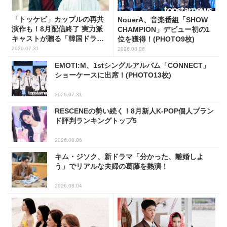
「トッケビ」カップルの再共
NouerA、音楽番組「SHOW
演作も！8月配信終了 実力派
CHAMPION」デビュー初の1
キャストが贈る「韓国ドラ
位を獲得！(PHOTO9枚)
マ」5選
2026.07.31
2026.08.06
EMOTI:M、1stシングルアルバム「CONNECT」
ショーケースに出席！(PHOTO13枚)
2026.07.31
RESCENEの勢い続く！8月新人K-POP個人ブラン
ド評判ランキングトップ5
2026.08.06
キム・ジソク、新ドラマ「分かった、離婚しよ
う」でリアルな夫婦の葛藤を熱演！
2026.08.04