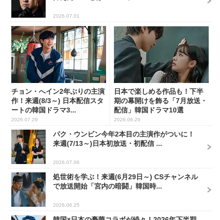
2026.07.01
チョン・へイン2年ぶりの主演
日本で楽しめる作品も！下半
作！来週(8/3～) 日本配信スタ
期の幕開けを飾る「7月放送・
ートの韓国ドラマ3...
配信」韓国ドラマ10選
2026.07.29
2026.06.26
パク・ウンビン今年2本目の主演作がついに！
来週(7/13～)日本初放送・初配信 ...
2026.07.06
処世術を学ぶ！来週(6月29日～) CSチャンネル
で放送開始「宮内の暗闘」韓国時...
2026.06.25
韓国×日本の豪華コラボが続々！2026年下半期