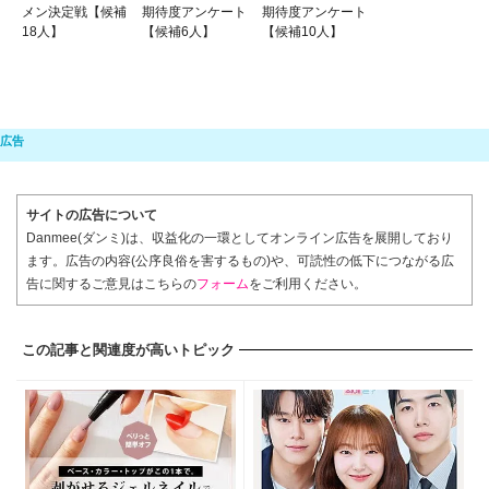
メン決定戦【候補
期待度アンケート
期待度アンケート
18人】
【候補6人】
【候補10人】
サイトの広告について
Danmee(ダンミ)は、収益化の一環としてオンライン広告を展開しており
ます。広告の内容(公序良俗を害するもの)や、可読性の低下につながる広
告に関するご意見はこちらの
フォーム
をご利用ください。
この記事と関連度が高いトピック