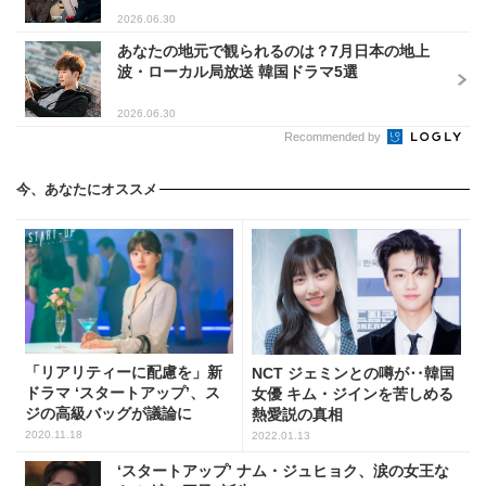
2026.06.30
あなたの地元で観られるのは？7月日本の地上
波・ローカル局放送 韓国ドラマ5選
2026.06.30
Recommended by
今、あなたにオススメ
「リアリティーに配慮を」新
NCT ジェミンとの噂が‥韓国
ドラマ ‘スタートアップ’、ス
女優 キム・ジインを苦しめる
ジの高級バッグが議論に
熱愛説の真相
2020.11.18
2022.01.13
‘スタートアップ’ ナム・ジュヒョク、涙の女王な