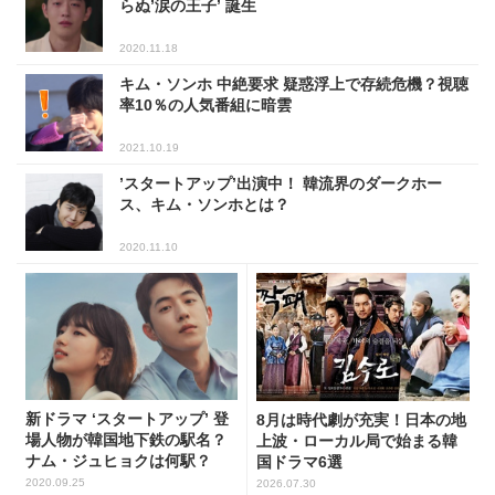
らぬ’涙の王子’ 誕生
2020.11.18
キム・ソンホ 中絶要求 疑惑浮上で存続危機？視聴
率10％の人気番組に暗雲
2021.10.19
’スタートアップ’出演中！ 韓流界のダークホー
ス、キム・ソンホとは？
2020.11.10
新ドラマ ‘スタートアップ’ 登
8月は時代劇が充実！日本の地
場人物が韓国地下鉄の駅名？
上波・ローカル局で始まる韓
ナム・ジュヒョクは何駅？
国ドラマ6選
2020.09.25
2026.07.30