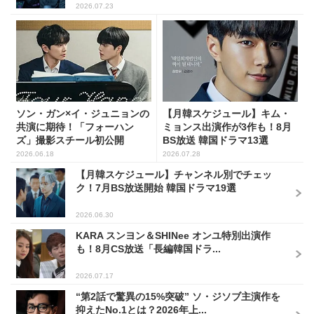
2026.07.23
ソン・ガン×イ・ジュニョンの
【月韓スケジュール】キム・
共演に期待！「フォーハン
ミョンス出演作が3作も！8月
ズ」撮影スチール初公開
BS放送 韓国ドラマ13選
2026.06.18
2026.07.28
【月韓スケジュール】チャンネル別でチェッ
ク！7月BS放送開始 韓国ドラマ19選
2026.06.30
KARA スンヨン＆SHINee オンユ特別出演作
も！8月CS放送「長編韓国ドラ...
2026.07.17
“第2話で驚異の15%突破” ソ・ジソブ主演作を
抑えたNo.1とは？2026年上...