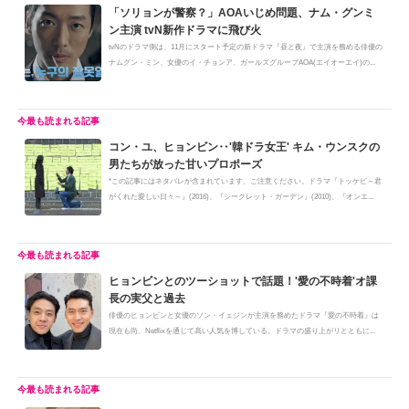
「ソリョンが警察？」AOAいじめ問題、ナム・グンミ
ン主演 tvN新作ドラマに飛び火
tvNのドラマ側は、11月にスタート予定の新ドラマ『昼と夜』で主演を務める俳優の
ナムグン・ミン、女優のイ・チョンア、ガールズグループAOA(エイオーエイ)の...
コン・ユ、ヒョンビン‥'韓ドラ女王' キム・ウンスクの
男たちが放った甘いプロポーズ
*この記事にはネタバレが含まれています、ご注意ください。ドラマ『トッケビ～君
がくれた愛しい日々～』(2016)、『シークレット・ガーデン』(2010)、『オンエ...
ヒョンビンとのツーショットで話題！'愛の不時着'オ課
長の実父と過去
俳優のヒョンビンと女優のソン・イェジンが主演を務めたドラマ『愛の不時着』は
現在も尚、Netflixを通じて高い人気を博している。ドラマの盛り上がリとともに...