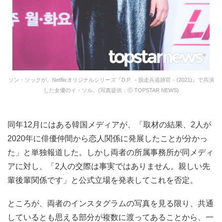
ソン・ソックが、Netflixオリジナルシリーズ『D.P. －脱走兵追跡官－(2021)』で共演
した女優のイ・ソル。(写真提供：ⓒ TOPSTAR NEWS)
同年12月にはある韓国メディアが、「取材の結果、2人が
2020年に俳優仲間から恋人関係に発展したことが分かっ
た」と単独報道した。しかし両者の所属事務所が同メディ
アに対し、「2人の交際は事実ではありません。親しい先
輩後輩関係です」と公式立場を発表してこれを否定。
ところが、両者のインスタグラムの写真を見る限り、共通
しているとも思える部分が複数に渡ってあることから、一