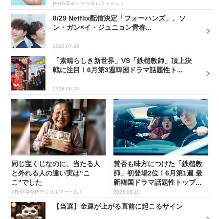
PR(合同会社デジタルファーム )
8/29 Netflix配信決定「フォーハンズ」、ソ
ン・ガン×イ・ジュニョン青春...
2026.07.28
「素晴らしき新世界」VS「鉄槌教師」頂上決
戦に注目！6月第3週韓国ドラマ話題性ト...
2026.06.24
同じ宝くじなのに、当たる人
賛否も味方につけた「鉄槌教
と外れる人の違い実は“こ
師」初登場2位！6月第1週 最
こ”でした
新韓国ドラマ話題性トップ...
PR(合同会社デジタルファーム )
2026.06.10
【当選】金運が上がる直前に起こるサイン