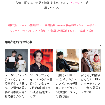
記事に関するご意見や情報提供はこちらの
フォーム
をご利
用ください。
韓国芸能ニュース
韓国ドラマ
韓国俳優
Netflix 配信 韓国ドラマ
TVドラマ
エピソード
リアクション
交際
今話題の韓国芸能トピック
疑惑
近況
編集部おすすめ記事
ソ・ガンジュン＆
ソ・ジソブから
「財閥 x 刑事 シ
実は同じ制作会社
アン・ウンジン、
イ・ドンウクへ首
ーズン2」キム・
だった！「PANエ
韓国ドラマ「君じ
位バトンタッチ！
シンビ、末っ子刑
ンターテインメン
ゃない別の恋愛」
7月第5週 韓ドラ
事チェ・ギョンジ
ト」制作 韓国ド
初の台本読み合わ
出演者 話題性ト
ン役続投！成長し
ラマ5選
せで抜群のケミ
ップ5
た姿に注目