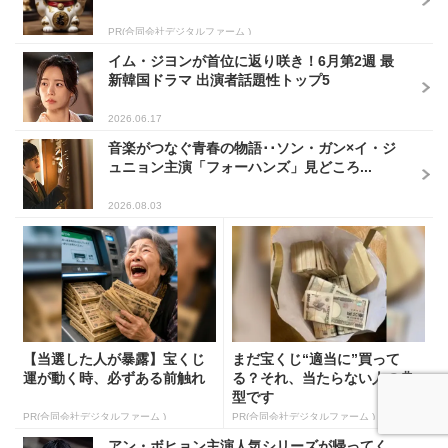
PR(合同会社デジタルファーム )
イム・ジヨンが首位に返り咲き！6月第2週 最
新韓国ドラマ 出演者話題性トップ5
2026.06.17
音楽がつなぐ青春の物語･･ソン・ガン×イ・ジ
ュニョン主演「フォーハンズ」見どころ...
2026.08.03
【当選した人が暴露】宝くじ
まだ宝くじ“適当に”買って
運が動く時、必ずある前触れ
る？それ、当たらない人の典
型です
PR(合同会社デジタルファーム )
PR(合同会社デジタルファーム )
アン・ボヒョン主演人気シリーズが帰ってく