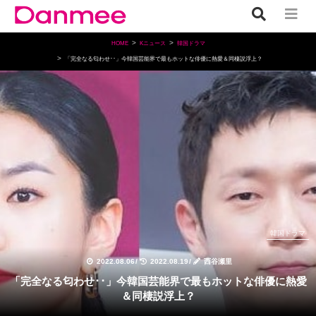
HOME
Kニュース
韓国ドラマ
「完全なる匂わせ･･」今韓国芸能界で最もホットな俳優に熱愛＆同棲説浮上？
韓国ドラマ
2022.08.06
/
2022.08.19
/
西谷瀬里
「完全なる匂わせ･･」今韓国芸能界で最もホットな俳優に熱愛
＆同棲説浮上？