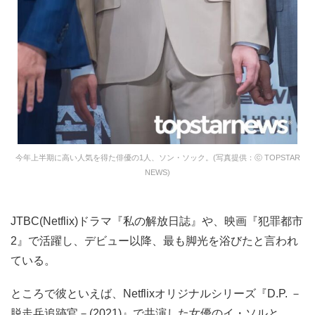
今年上半期に高い人気を得た俳優の1人、ソン・ソック。(写真提供：ⓒ TOPSTAR
NEWS)
JTBC(Netflix)ドラマ『私の解放日誌』や、映画『犯罪都市
2』で活躍し、デビュー以降、最も脚光を浴びたと言われ
ている。
ところで彼といえば、Netflixオリジナルシリーズ『D.P. －
脱走兵追跡官－(2021)』で共演した女優のイ・ソルと、