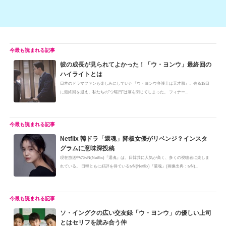
彼の成長が見られてよかった！「ウ・ヨンウ」最終回の
ハイライトとは
日本のドラマファンも楽しみにしていた『ウ・ヨンウ弁護士は天才肌』。去る18日
に最終回を迎え、私たちの"ウ曜日"は幕を閉じてしまった。 フィナー...
Netflix 韓ドラ「還魂」降板女優がリベンジ？インスタ
グラムに意味深投稿
現在放送中のtvN(Netflix)『還魂』は、日韓共に人気が高く、多くの視聴者に楽しま
れている。 日韓ともに好評を得ているtvN(Netflix)『還魂』(画像出典：tvN)...
ソ・イングクの広い交友録「ウ・ヨンウ」の優しい上司
とはセリフを読み合う仲