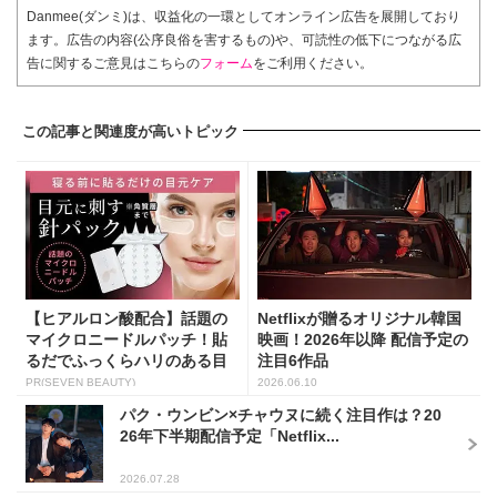
Danmee(ダンミ)は、収益化の一環としてオンライン広告を展開しており
ます。広告の内容(公序良俗を害するもの)や、可読性の低下につながる広
告に関するご意見はこちらの
フォーム
をご利用ください。
この記事と関連度が高いトピック
【ヒアルロン酸配合】話題の
Netflixが贈るオリジナル韓国
マイクロニードルパッチ！貼
映画！2026年以降 配信予定の
るだでふっくらハリのある目
注目6作品
元...
PR(SEVEN BEAUTY)
2026.06.10
パク・ウンビン×チャウヌに続く注目作は？20
26年下半期配信予定「Netflix...
2026.07.28