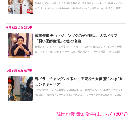
歌手としても、俳優としても成功を収めている人はほんの一握りだ。俳優ソ・イン
グクは、まさにその一握りの中にいる人物といっても過言ではないだろう。 除隊...
韓国俳優 チョ・ジョンソクの子守唄は、人気ドラマ
「賢い医師生活」のあの名曲
俳優チョ・ジョンソクと歌手のGUMMY(コミ)夫妻の、微笑ましいエピソードが届い
た。 チョ・ジョンソクとGUMMY夫妻（写真提供：©スポーツ韓国）それを公開し
た...
韓ドラ「チャングムの誓い」王妃役の女優 驚くべき 'セ
カンドキャリア'
『宮廷女官チャングムの誓い(MBC/2004)』は、韓国ではもちろん日本でも大ヒット
を記録し、韓国のドラマ史に残る名作の1つだ。 日本でも絶大な人気を得たMBC
の...
韓国俳優 最新記事はこちら(5077)