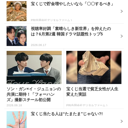
宝くじで貯金増やしたいなら「〇〇するべき」
PR(合同会社デジタルファーム )
視聴率好調「素晴らしき新世界」を抑えたの
は？6月第2週 韓国ドラマ話題性トップ5
2026.06.17
ソン・ガン×イ・ジュニョンの
宝くじ当選で貧乏女性が人生
共演に期待！「フォーハン
変えた実話
ズ」撮影スチール初公開
2026.06.18
PR(合同会社デジタルファーム )
宝くじ当たる人は“たまたま”じゃない?!