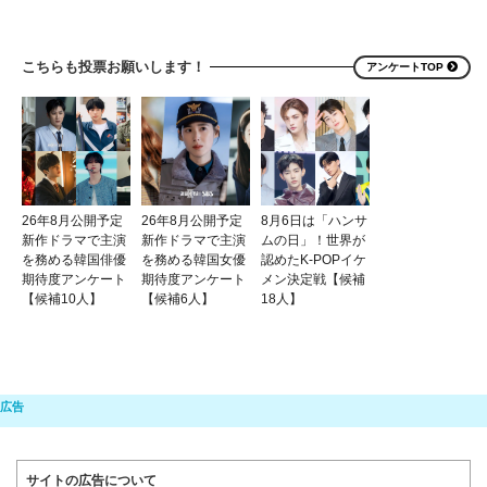
こちらも投票お願いします！
アンケートTOP
26年8月公開予定
26年8月公開予定
8月6日は「ハンサ
新作ドラマで主演
新作ドラマで主演
ムの日」！世界が
を務める韓国俳優
を務める韓国女優
認めたK-POPイケ
期待度アンケート
期待度アンケート
メン決定戦【候補
【候補10人】
【候補6人】
18人】
サイトの広告について