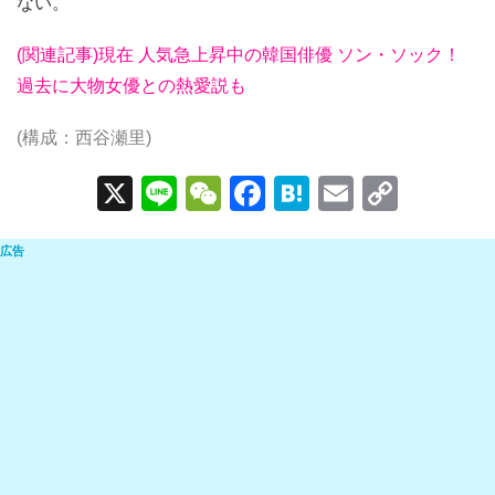
ない。
(関連記事)現在 人気急上昇中の韓国俳優 ソン・ソック！
過去に大物女優との熱愛説も
(構成：西谷瀬里)
X
Li
W
F
H
E
C
n
e
a
at
m
o
e
C
c
e
ail
p
h
e
n
y
at
b
a
Li
o
n
o
k
k