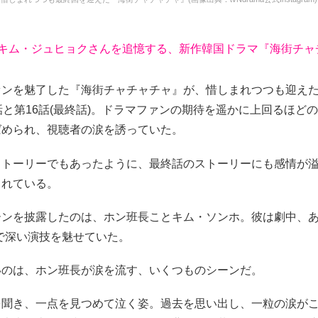
故キム・ジュヒョクさんを追憶する、新作韓国ドラマ『海街チャ
ァンを魅了した『海街チャチャチャ』が、惜しまれつつも迎え
話と第16話(最終話)。ドラマファンの期待を遥かに上回るほど
ばめられ、視聴者の涙を誘っていた。
ストーリーでもあったように、最終話のストーリーにも感情が
まれている。
ーンを披露したのは、ホン班長ことキム・ソンホ。彼は劇中、あ
で深い演技を魅せていた。
いのは、ホン班長が涙を流す、いくつものシーンだ。
を聞き、一点を見つめて泣く姿。過去を思い出し、一粒の涙が