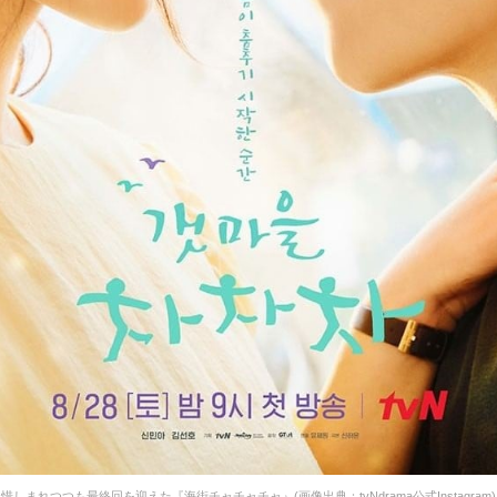
惜しまれつつも最終回を迎えた『海街チャチャチャ』(画像出典：tvNdrama公式Instagram)