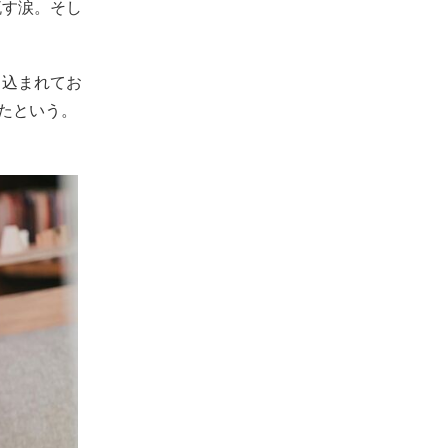
流す涙。そし
り込まれてお
たという。