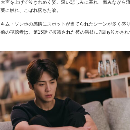
。大声を上げて泣きわめく姿。深い悲しみに暮れ、悔みながら
言葉に触れ、こぼれ落ちた涙。
もキム・ソンホの感情にスポットが当てられたシーンが多く盛
前の視聴者は、第15話で披露された彼の演技に7回も泣かされ