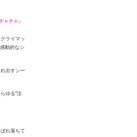
チャチャ』
たクライマッ
の感動的なシ
溢れ出すシー
らゆる”泣
こぼれ落ちて