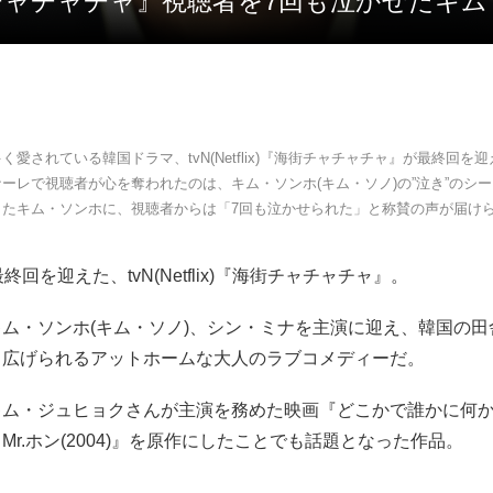
街チャチャチャ』視聴者を7回も泣かせたキ
く愛されている韓国ドラマ、tvN(Netflix)『海街チャチャチャ』が最終回を
ーレで視聴者が心を奪われたのは、キム・ソンホ(キム・ソノ)の”泣き”のシ
したキム・ソンホに、視聴者からは「7回も泣かせられた」と称賛の声が届け
終回を迎えた、tvN(Netflix)『海街チャチャチャ』。
ム・ソンホ(キム・ソノ)、シン・ミナを主演に迎え、韓国の田
り広げられるアットホームな大人のラブコメディーだ。
キム・ジュヒョクさんが主演を務めた映画『どこかで誰かに何
Mr.ホン(2004)』を原作にしたことでも話題となった作品。