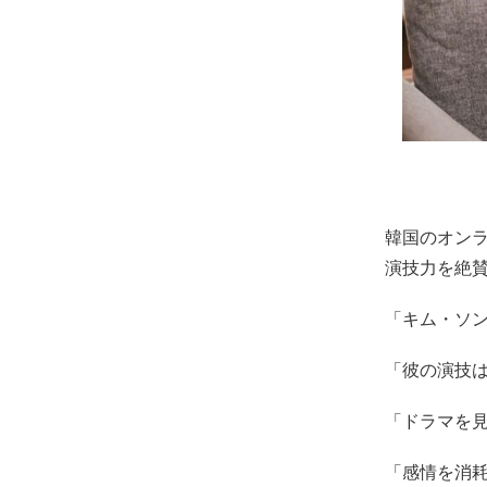
韓国のオン
演技力を絶
「キム・ソ
「彼の演技
「ドラマを
「感情を消