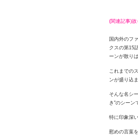
(関連記事)
国内外のフ
クスの第15
ーンが散り
これまでの
ンが盛り込
そんな名シ
き”のシーン
特に印象深
慰めの言葉