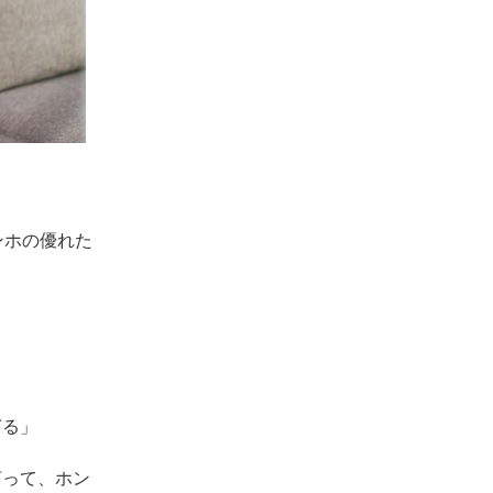
ンホの優れた
ぎる」
言って、ホン