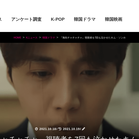
ス
アンケート調査
K-POP
韓国ドラマ
韓国映画
HOME
Kニュース
韓国ドラマ
『海街チャチャチャ』視聴者を7回も泣かせたキム・ソンホ
2021.10.18
/
2021.10.19
/