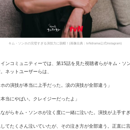
キム・ソンホの完璧すぎる演技力に脱帽！(画像出典：tvNdrama公式Instagram)
ラインコミュニティーでは、第15話を見た視聴者らがキム・ソ
賛。ネットユーザーらは、
ンホの演技が本当に上手だった。涙の演技が全部違う」
は本当にやばい。クレイジーだったよ」
見ながらキム・ソンホが泣く度に一緒に泣いた。演技が上手す
耗してたくさん泣いていたが、その泣き方が全部違う。正直に