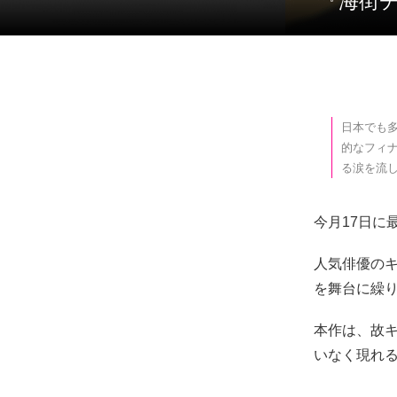
『海
日本でも多
的なフィナ
る涙を流
今月17日に最
人気俳優のキ
を舞台に繰
本作は、故
いなく現れる