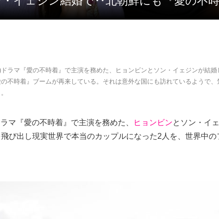
ン・イェジン結婚で‥北朝鮮にも『愛の不
etflix)ドラマ『愛の不時着』で主演を務めた、ヒョンビンとソン・イェジンが結
愛の不時着』ブームが再来している。それは意外な国にも訪れているようで、
‥。
flix)ドラマ『愛の不時着』で主演を務めた、
ヒョンビン
とソン・イ
を飛び出し現実世界で本当のカップルになった2人を、世界中の