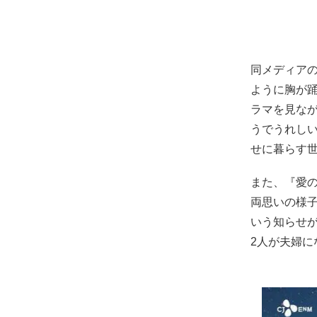
同メディア
ように胸が
ラマを見な
うでうれし
せに暮らす
また、『愛
両思いの様
いう知らせが
2人が夫婦