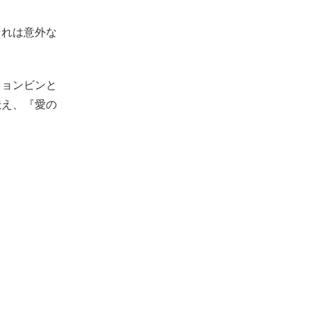
それは意外な
ヒョンビンと
伝え、『愛の