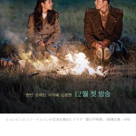
ヒョンビンとソン・イェジンが主演を務めたドラマ『愛の不時着』(画像出典：tvN)