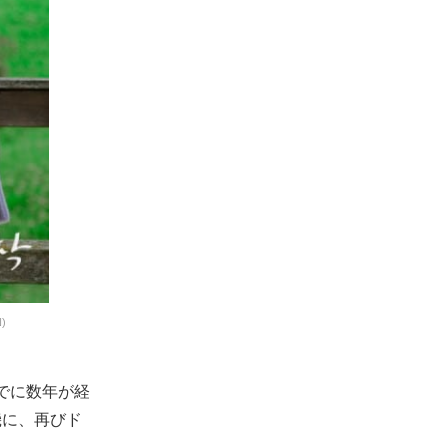
)
すでに数年が経
機に、再びド