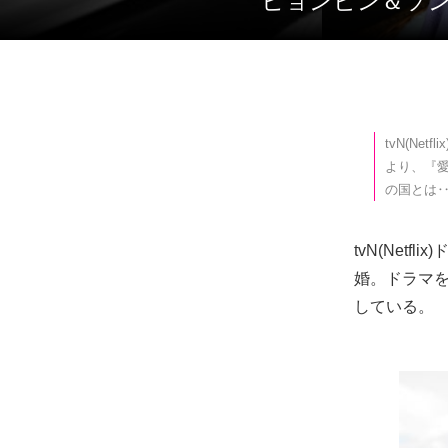
ヒョンビン＆ソ
tvN(N
より、『
の国とは
tvN(Net
婚。ドラマ
している。