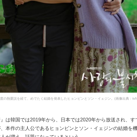
3度の熱愛説を経て、めでたく結婚を発表したヒョンビンとソン・イェジン。(画像出典：tvN
』は韓国では2019年から、日本では2020年から放送され、
が、本作の主人公であるヒョンビンとソン・イェジンの結婚を
す人が増え、話題になっているという。