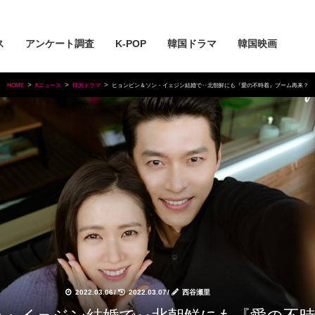
ス
アンケート調査
K-POP
韓国ドラマ
韓国映画
HOME
Kニュース
韓国ドラマ
ヒョンビン＆ソン・イェジン結婚で‥北朝鮮にも『愛の不時着』ブーム再来？
2022.03.06
/
2022.03.07
/
西谷瀬里