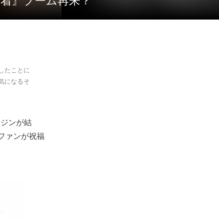
時着』ブーム再来？
婚したことに
気になるそ
ェジンが結
ファンが祝福