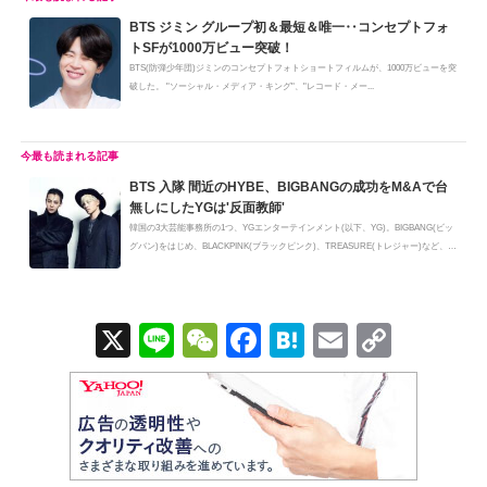
BTS ジミン グループ初＆最短＆唯一‥コンセプトフォ
トSFが1000万ビュー突破！
BTS(防弾少年団)ジミンのコンセプトフォトショートフィルムが、1000万ビューを突
破した。 "ソーシャル・メディア・キング"、"レコード・メー...
BTS 入隊 間近のHYBE、BIGBANGの成功をM&Aで台
無しにしたYGは'反面教師'
韓国の3大芸能事務所の1つ、YGエンターテインメント(以下、YG)。BIGBANG(ビッ
グバン)をはじめ、BLACKPINK(ブラックピンク)、TREASURE(トレジャー)など、国
内...
X
Li
W
F
H
E
C
n
e
a
at
m
o
e
C
c
e
ail
p
h
e
n
y
at
b
a
Li