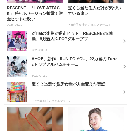
RESCENE、「LOVE ATTAC
宝くじ当たる人だけが気づい
K」ギャルバージョン披露！逆
ている違い
走ヒットの勢い...
2026.06.19
PR(合同会社デジタルファーム )
2年前の楽曲が逆走ヒット･･RESCENEが2連
覇、8月新人K-POPグループブ...
2026.08.04
AHOF、新作「RUN TO YOU」22カ国のiTune
sトップアルバムチャー...
2026.07.10
宝くじ当選で貧乏女性が人生変えた実話
PR(合同会社デジタルファーム )