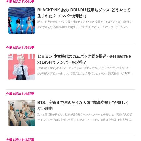
BLACKPINK あの 'DDU-DU 銃撃ちダンス' どうやって
生まれた？ メンバーが明かす
現在、世界の音楽ファンを最も沸かせているK-POP女性アイドルと言えば、(賛否を
恐れず言えば)断然BLACKPINK(ブラックピンク)だろう。 YGエンターテインメン
ト...
ヒョヨン 少女時代のカムバック案を提起‥aespaの'Ne
xt Level'でメンバーを説得？
少女時代(SNSD)のメンバーヒョヨンが、少女時代のカムバックについて言及した。
少女時代のデビュー曲について言及した少女時代のヒョヨン。(写真提供：ⓒ TOP...
BTS、宇宙まで届きそうな人気 "超高空飛行"が嬉しく
ない理由
次々と新記録を樹立し、世界が認めるワールドスターへと成長した、韓国の7人組ボ
ーイズグループBTS(防弾少年団)。 K-POPアイドルのBTS(防弾少年団)は全世界を...