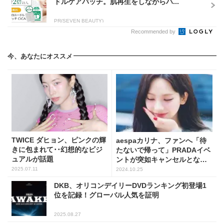
ドルケアパッチ。肌再生をしながらハ...
PR(SEVEN BEAUTY)
Recommended by
今、あなたにオススメ
TWICE ダヒョン、ピンクの輝
aespaカリナ、ファンへ「待
きに包まれて･･幻想的なビジ
たないで帰って」PRADAイベ
ュアルが話題
ントが突如キャンセルとなっ
た理由
2025.07.11
2024.10.25
DKB、オリコンデイリーDVDランキング初登場1
位を記録！グローバル人気を証明
2025.08.27