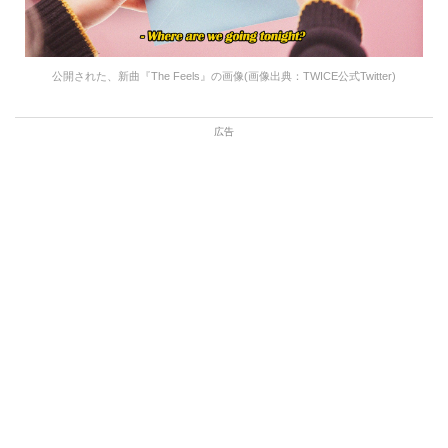
公開された、新曲『The Feels』の画像(画像出典：TWICE公式Twitter)