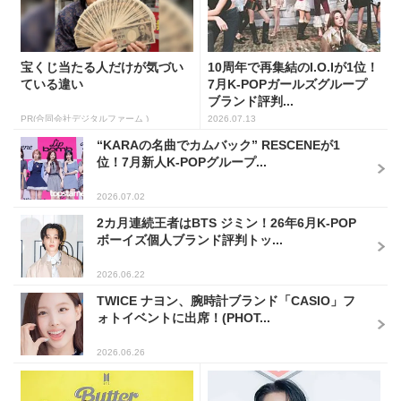
宝くじ当たる人だけが気づい
10周年で再集結のI.O.Iが1位！
ている違い
7月K-POPガールズグループ
ブランド評判...
PR(合同会社デジタルファーム )
2026.07.13
“KARAの名曲でカムバック” RESCENEが1
位！7月新人K-POPグループ...
2026.07.02
2カ月連続王者はBTS ジミン！26年6月K-POP
ボーイズ個人ブランド評判トッ...
2026.06.22
TWICE ナヨン、腕時計ブランド「CASIO」フ
ォトイベントに出席！(PHOT...
2026.06.26