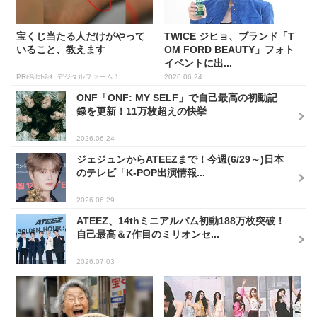
宝くじ当たる人だけがやって
TWICE ジヒョ、ブランド「T
いること、教えます
OM FORD BEAUTY」フォト
イベントに出...
PR(合同会社デジタルファーム )
2026.06.24
ONF「ONF: MY SELF」で自己最高の初動記
録を更新！11万枚超えの快挙
2026.06.24
ジェジュンからATEEZまで！今週(6/29～)日本
のテレビ「K-POP出演情報...
2026.06.29
ATEEZ、14thミニアルバム初動188万枚突破！
自己最高＆7作目のミリオンセ...
2026.07.03