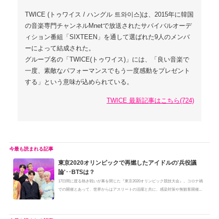
TWICE (トゥワイス / ハングル 트와이스)は、2015年に韓国
の音楽専門チャンネルMnetで放送されたサバイバルオーデ
ィション番組「SIXTEEN」を通して選ばれた9人のメンバ
ーによって結成された。
グループ名の「TWICE(トゥワイス)」には、「良い音楽で
一度、素敵なパフォーマンスでもう一度感動をプレゼント
する」という意味が込められている。
TWICE 最新記事はこちら(724)
東京2020オリンピックで再燃したアイドルの'兵役議
論'･･BTSは？
17日間に渡る熱き戦いが幕を閉じた『東京2020オリンピック競技大会』。コロナ禍
での開催とあって、世界からはアスリートの活躍と共に、感染対策や無観客開催...