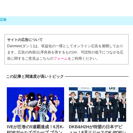
サイトの広告について
Danmee(ダンミ)は、収益化の一環としてオンライン広告を展開しており
ます。広告の内容(公序良俗を害するもの)や、可読性の低下につながる広
告に関するご意見はこちらの
フォーム
をご利用ください。
この記事と関連度が高いトピック
IVEが圧巻の5連覇達成！6月K-
DKB&H2Hが待望の日本デビ
POPガールズグループ ブラン
ュー！8月リリースのK-POPシ