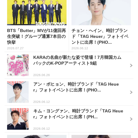
BTS「Butter」MVが11億回再
チョン・へイン、時計ブラン
生突破！グループ通算7本目の
ド「TAG Heuer」フォトイベ
快挙
ントに出席！(PHO...
2026.07.27
2026.06.12
KARAの名曲が新たな姿で登場！7月韓国カム
バックのK-POPアーティスト9組
2026.06.26
アン・ボヒョン、時計ブランド「TAG Heue
r」フォトイベントに出席！(PHO...
2026.06.12
キム・ヨングァン、時計ブランド「TAG Heue
r」フォトイベントに出席！(PH...
2026.06.12