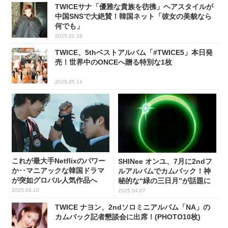
TWICEサナ「優雅な貴族を彷彿」ヘアスタイルが
中国SNSで大絶賛！韓国ネット「彼女の美貌なら
何でも」
2025.02.18
TWICE、5thベストアルバム「#TWICE5」本日発
売！世界中のONCEへ贈る特別な1枚
2025.05.14
これが最大手Netflixのパワー
SHINee オンユ、7月に2ndフ
か‥マニアックな韓国ドラマ
ルアルバムでカムバック！神
が突如グロバル人気作品へ
秘的な“緑の三日月”が話題に
2025.04.10
2025.04.07
TWICE ナヨン、2ndソロミニアルバム「NA」の
カムバック記者懇談会に出席！(PHOTO10枚)