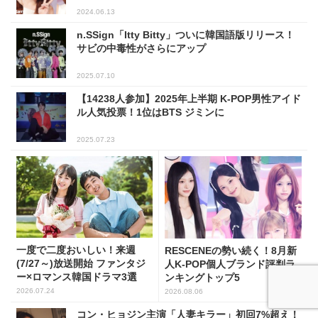
2024.06.13
n.SSign「Itty Bitty」ついに韓国語版リリース！
サビの中毒性がさらにアップ
2025.07.10
【14238人参加】2025年上半期 K-POP男性アイド
ル人気投票！1位はBTS ジミンに
2025.07.23
一度で二度おいしい！来週
RESCENEの勢い続く！8月新
(7/27～)放送開始 ファンタジ
人K-POP個人ブランド評判ラ
ー×ロマンス韓国ドラマ3選
ンキングトップ5
2026.07.24
2026.08.06
コン・ヒョジン主演「人妻キラー」初回7%超え！