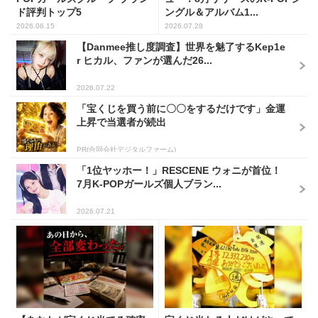
ド評判トップ5
ングル＆アルバム1...
2026.06.15
2026.07.28
【Danmee推し度調査】世界を魅了するKep1e
r ヒカル、ファンが選んだ26...
2026.07.22
「宝くじを買う前に〇〇をするだけです」金運
上昇で当選者が続出
PR(合同会社デジタルファーム)
「1位ヤッホー！」RESCENE ウォニが首位！
7月K-POPガールズ個人ブラン...
2026.07.21