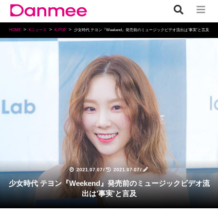
HOME
Kニュース
K-POP
少女時代 テヨン『Weekend』発売前のミュージックビデオ流出は’事実’と言及
K-POP
2021.07.07
/
2021.07.07
/
少女時代 テヨン『Weekend』発売前のミュージックビデオ流
出は’事実’と言及