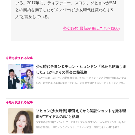
いる。2017年に、ティファニー、スヨン、ソヒョンがSM
との契約を満了したがメンバーは”少女時代は変わらず8
人”と言及している。
少女時代 最新記事はこちら(160)
少女時代テヨン＆チョン・ヒョンドン『私たち結婚しま
した』12年ぶりの再会に熱視線
『私たち結婚しました』の元仮想夫婦、チョン・ヒョンドンと少女時代(SNSD)テヨ
ンの、最後の姿に視線が集まっている。 元仮想夫婦のチョン・ヒョンドンと少女...
ソヒョン(少女時代) 着替えてから認証ショットを撮る理
由が"アイドルの鏡"と話題
少女時代(SNSD)のメンバーで、女優としても活躍するソヒョンのファン思いなある
行動が話題だ。最近オンラインコミュニティーでは、毎回”かわいい服”を着て、...