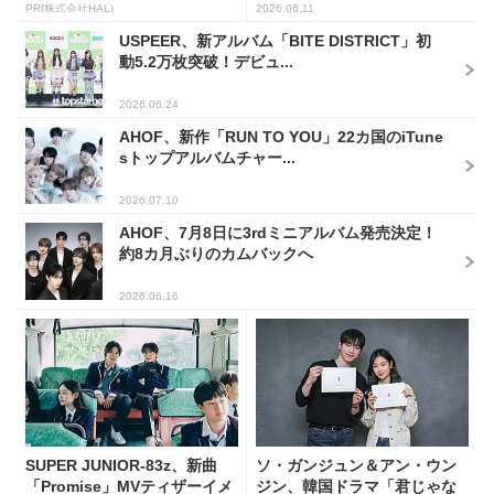
PR(株式会社HAL)
2026.06.11
USPEER、新アルバム「BITE DISTRICT」初
動5.2万枚突破！デビュ...
2026.06.24
AHOF、新作「RUN TO YOU」22カ国のiTune
sトップアルバムチャー...
2026.07.10
AHOF、7月8日に3rdミニアルバム発売決定！
約8カ月ぶりのカムバックへ
2026.06.16
SUPER JUNIOR-83z、新曲
ソ・ガンジュン＆アン・ウン
「Promise」MVティザーイメ
ジン、韓国ドラマ「君じゃな