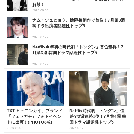
解禁！
2026.08.06
ナム・ジュヒョク、除隊後初作で首位！7月第3週
韓ドラ出演者話題性トップ5
2026.07.22
Netflix今年初の時代劇「トングン」首位獲得！7
月第3週 韓国ドラマ話題性トップ5
2026.07.22
TXT ヒュニンカイ、ブランド
Netflix時代劇「トングン」僅
「フェラガモ」フォトイベン
差で2週連続1位！7月第4週 韓
トに出席！(PHOTO8枚)
国ドラマ話題性トップ5
2026.08.07
2026.07.29