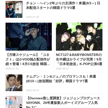
チョン・へイン2年ぶりの主演作！来週(8/3～) 日
本配信スタートの韓国ドラマ3選
2026.07.29
【月韓スケジュール】「コネ
NCT127＆BABYMONSTERの
クト」ほかVOD独占配信作が
生中継ほかライブが充実！9月
続々登場！8月CS放送 韓国ド
「日本初放送」K-POP公演4選
ラマ(全66選)
2026.07.23
2026.08.07
ナムグン・ミン&ジュノのブロマンスも！来週
(8/10～)放送開始「好評」韓国ドラマ7選
2026.08.03
【Danmee推し度調査】ジェジュンプロデュース
VAYONN、26年夏版新人ボーイズグループ人気
No.1に