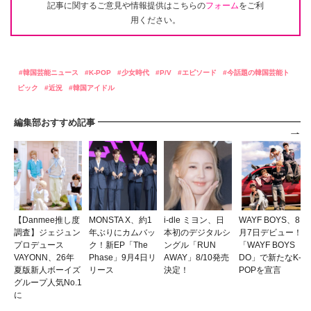
記事に関するご意見や情報提供はこちらの
フォーム
をご利
用ください。
韓国芸能ニュース
K-POP
少女時代
P/V
エピソード
今話題の韓国芸能ト
ピック
近況
韓国アイドル
編集部おすすめ記事
【Danmee推し度
MONSTA X、約1
i-dle ミヨン、日
WAYF BOYS、8
調査】ジェジュン
年ぶりにカムバッ
本初のデジタルシ
月7日デビュー！
プロデュース
ク！新EP「The
ングル「RUN
「WAYF BOYS
VAYONN、26年
Phase」9月4日リ
AWAY」8/10発売
DO」で新たなK-
夏版新人ボーイズ
リース
決定！
POPを宣言
グループ人気No.1
に