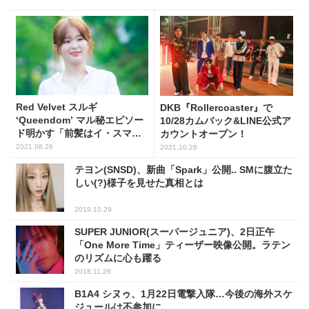
Red Velvet スルギ
DKB『Rollercoaster』で
‘Queendom’ マル秘エピソー
10/28カムバック&LINE公式ア
ド明かす「前髪はイ・スマン
カウントオープン！
先生が‥」
2021.08.26
2021.10.28
テヨン(SNSD)、新曲「Spark」公開.. SMに腹立た
しい(?)様子を見せた真相とは
2019.10.29
SUPER JUNIOR(スーパージュニア)、2日正午
「One More Time」ティーザー映像公開。ラテン
のリズムに心も躍る
2018.11.28
B1A4 シヌゥ、1月22日電撃入隊…今後の海外スケ
ジュールは不参加に