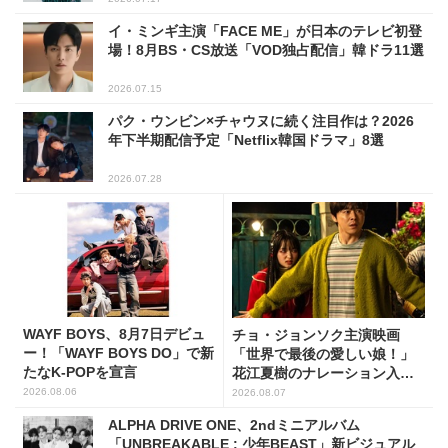
イ・ミンギ主演「FACE ME」が日本のテレビ初登
場！8月BS・CS放送「VOD独占配信」韓ドラ11選
2026.07.15
パク・ウンビン×チャウヌに続く注目作は？2026
年下半期配信予定「Netflix韓国ドラマ」8選
2026.07.28
WAYF BOYS、8月7日デビュ
チョ・ジョンソク主演映画
ー！「WAYF BOYS DO」で新
「世界で最後の愛しい娘！」
たなK-POPを宣言
花江夏樹のナレーション入り
予告映像解禁！
2026.08.06
2026.08.07
ALPHA DRIVE ONE、2ndミニアルバム
「UNBREAKABLE : 少年BEAST」新ビジュアル