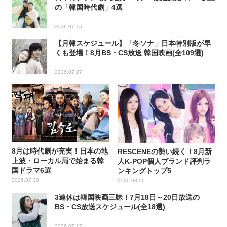
の「韓国時代劇」4選
2026.07.16
【月韓スケジュール】「冬ソナ」日本特別版が早
くも登場！8月BS・CS放送 韓国映画(全109選)
2026.07.27
8月は時代劇が充実！日本の地
RESCENEの勢い続く！8月新
上波・ローカル局で始まる韓
人K-POP個人ブランド評判ラ
国ドラマ6選
ンキングトップ5
2026.07.30
2026.08.06
3連休は韓国映画三昧！7月18日～20日放送の
BS・CS放送スケジュール(全18選)
2026.07.17