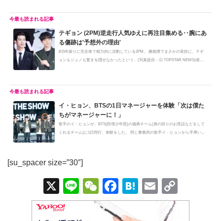
テギョン (2PM)逆走行人気ゆえに再注目集める‥腕にあ
る傷跡は'予想外の理由'
約5年振りに完全体で精力的に活動している2PM。 腕相撲でまさかの骨折に、テギ
ョンもジュノも驚きを隠せなかったという。(写真提供：ⓒ TOPSTAR NEWS)彼ら
がカ...
イ・ヒョン、BTSの1日マネージャーを体験「次は僕た
ちがマネージャーに！」
歌手のイ・ヒョンが、BTS(防弾少年団)の儀典チーム(身の回りのお世話などをして
くれるチーム)に1日同行、体験をした。 同じ事務所の歌手イ・ヒョンから手厚い...
[su_spacer size=”30″]
X
Li
W
F
H
E
C
n
e
a
at
m
o
e
C
c
e
ail
p