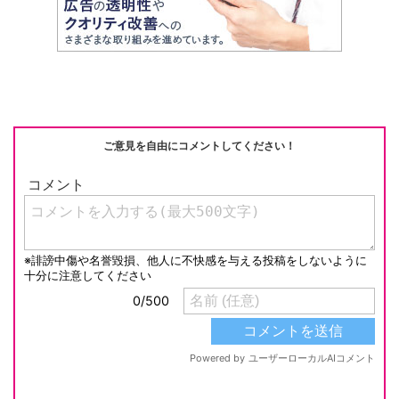
h
e
n
y
at
b
a
Li
o
n
o
k
k
ご意見を自由にコメントしてください！