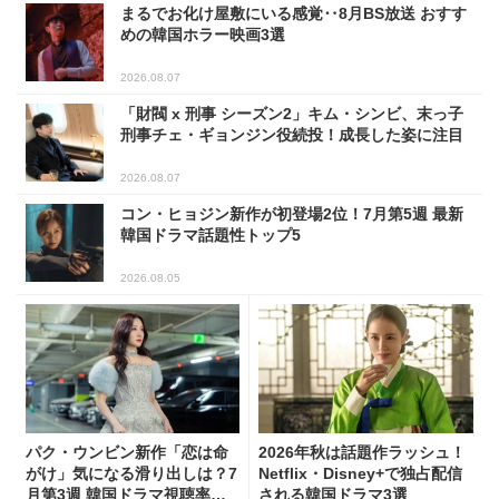
まるでお化け屋敷にいる感覚‥8月BS放送 おすす
めの韓国ホラー映画3選
2026.08.07
「財閥 x 刑事 シーズン2」キム・シンビ、末っ子
刑事チェ・ギョンジン役続投！成長した姿に注目
2026.08.07
コン・ヒョジン新作が初登場2位！7月第5週 最新
韓国ドラマ話題性トップ5
2026.08.05
パク・ウンビン新作「恋は命
2026年秋は話題作ラッシュ！
がけ」気になる滑り出しは？7
Netflix・Disney+で独占配信
月第3週 韓国ドラマ視聴率ラ
される韓国ドラマ3選