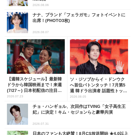
2026.08.06
ナナ、ブランド「フェラガモ」フォトイベントに
出席！(PHOTO3枚)
2026.08.07
【週韓スケジュール】最新韓
ソ・ジソブからイ・ドンウク
ドラから韓国映画まで！来週
へ首位バトンタッチ！7月第5
(7/27～) 日本初配信の注目作3
週 韓ドラ出演者 話題性トップ
選
5
2026.07.23
2026.08.05
チョ・ハンギョル、次回作はTVING「女子高生王
妃」に決定！キム・セジョンらと豪華共演
2026.07.31
日本のファンも大絶賛！8月CS放送開始 ★4.0以上