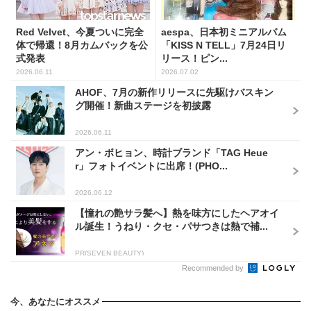
Red Velvet、今夏ついに完全
aespa、日本初ミニアルバム
体で帰還！8月カムバックを公
「KISS N TELL」7月24日リ
式発表
リース！ピン...
2026.06.11
2026.07.02
AHOF、7月の新作リリースに先駆けバスキン
グ開催！新曲ステージを初披露
2026.06.11
アン・ボヒョン、時計ブランド「TAG Heue
r」フォトイベントに出席！(PHO...
2026.06.12
【憧れの艶サラ髪へ】熱を味方にしたヘアオイ
ル誕生！うねり・クセ・パサつきは熱で補...
PR(SEVEN BEAUTY)
Recommended by
今、あなたにオススメ