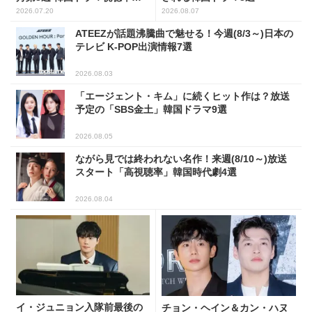
ンキング
2026.07.20
2026.08.07
ATEEZが話題沸騰曲で魅せる！今週(8/3～)日本の
テレビ K-POP出演情報7選
2026.08.03
「エージェント・キム」に続くヒット作は？放送
予定の「SBS金土」韓国ドラマ9選
2026.08.05
ながら見では終われない名作！来週(8/10～)放送
スタート「高視聴率」韓国時代劇4選
2026.08.04
イ・ジュニョン入隊前最後の
チョン・ヘイン＆カン・ハヌ