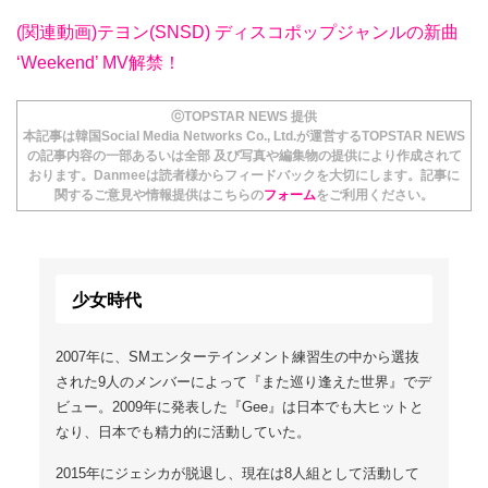
(関連動画)テヨン(SNSD) ディスコポップジャンルの新曲
‘Weekend’ MV解禁！
ⓒTOPSTAR NEWS 提供
本記事は韓国Social Media Networks Co., Ltd.が運営するTOPSTAR NEWS
の記事内容の一部あるいは全部 及び写真や編集物の提供により作成されて
おります。Danmeeは読者様からフィードバックを大切にします。記事に
関するご意見や情報提供はこちらの
フォーム
をご利用ください。
少女時代
2007年に、SMエンターテインメント練習生の中から選抜
された9人のメンバーによって『また巡り逢えた世界』でデ
ビュー。2009年に発表した『Gee』は日本でも大ヒットと
なり、日本でも精力的に活動していた。
2015年にジェシカが脱退し、現在は8人組として活動して