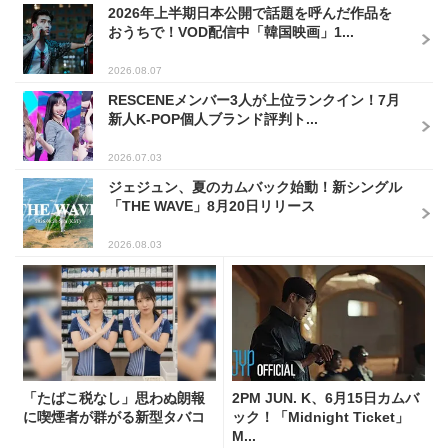
2026年上半期日本公開で話題を呼んだ作品を
おうちで！VOD配信中「韓国映画」1...
2026.08.07
RESCENEメンバー3人が上位ランクイン！7月
新人K-POP個人ブランド評判ト...
2026.07.03
ジェジュン、夏のカムバック始動！新シングル
「THE WAVE」8月20日リリース
2026.08.03
「たばこ税なし」思わぬ朗報
2PM JUN. K、6月15日カムバ
に喫煙者が群がる新型タバコ
ック！「Midnight Ticket」
M...