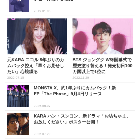
2019.01.05
元KARA ニコル 8年ぶりのカ
BTS ジョングク W杯開幕式で
ムバック控え「早くお見せし
歴史塗り替える！発売初日100
たい」心境綴る
カ国以上で1位に
2022.07.15
2022.11.29
MONSTA X、約1年ぶりにカムバック！新
EP「The Phase」9月4日リリース
2026.08.07
KARA ハン・スンヨン、新ドラマ「お坊ちゃま、
お放しください」ポスター公開！
2026.07.29