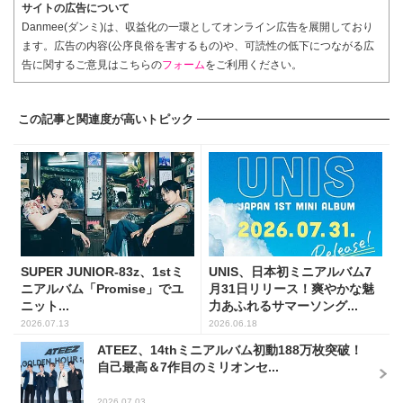
サイトの広告について
Danmee(ダンミ)は、収益化の一環としてオンライン広告を展開しており
ます。広告の内容(公序良俗を害するもの)や、可読性の低下につながる広
告に関するご意見はこちらの
フォーム
をご利用ください。
この記事と関連度が高いトピック
SUPER JUNIOR-83z、1stミ
UNIS、日本初ミニアルバム7
ニアルバム「Promise」でユ
月31日リリース！爽やかな魅
ニット...
力あふれるサマーソング...
2026.07.13
2026.06.18
ATEEZ、14thミニアルバム初動188万枚突破！
自己最高＆7作目のミリオンセ...
2026.07.03