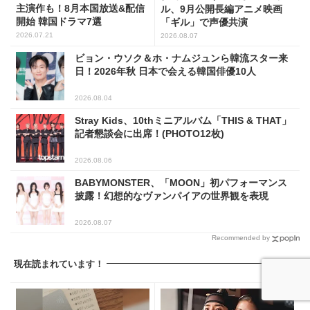
主演作も！8月本国放送&配信
ル、9月公開長編アニメ映画
開始 韓国ドラマ7選
「ギル」で声優共演
2026.07.21
2026.08.07
ビョン・ウソク＆ホ・ナムジュンら韓流スター来
日！2026年秋 日本で会える韓国俳優10人
2026.08.04
Stray Kids、10thミニアルバム「THIS & THAT」
記者懇談会に出席！(PHOTO12枚)
2026.08.06
BABYMONSTER、「MOON」初パフォーマンス
披露！幻想的なヴァンパイアの世界観を表現
2026.08.07
Recommended by
現在読まれています！