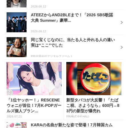
2026.06.12
ATEEZからAND2BLEまで！「2026 SBS歌謡
大典 Summer」豪華...
2026.06.12
同じ宝くじなのに、当たる人と外れる人の違い
実は“ここ”でした
PR(合同会社デジタルファーム )
「1位ヤッホー！」RESCENE
新型タバコが大反響！「たば
ウォニが首位！7月K-POPガー
こ税、さようなら」600円→8
ルズ個人ブラン...
3円の新型が爆売れ
2026.07.21
PR(株式会社HAL)
KARAの名曲が新たな姿で登場！7月韓国カム