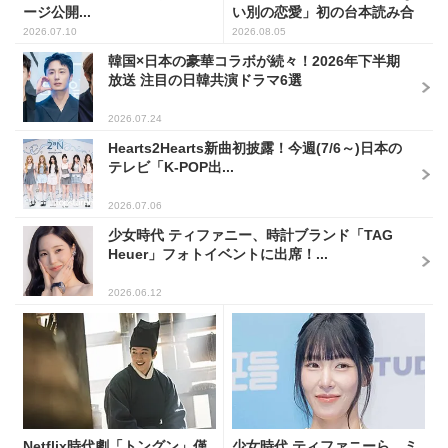
ージ公開...
い別の恋愛」初の台本読み合
わ...
2026.07.10
2026.08.05
韓国×日本の豪華コラボが続々！2026年下半期
放送 注目の日韓共演ドラマ6選
2026.07.24
Hearts2Hearts新曲初披露！今週(7/6～)日本の
テレビ「K-POP出...
2026.07.06
少女時代 ティファニー、時計ブランド「TAG
Heuer」フォトイベントに出席！...
2026.06.12
Netflix時代劇「トングン」僅
少女時代 ティファニーら、ミ