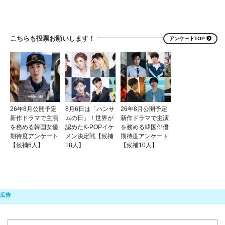
こちらも投票お願いします！
アンケートTOP
26年8月公開予定
8月6日は「ハンサ
26年8月公開予定
新作ドラマで主演
ムの日」！世界が
新作ドラマで主演
を務める韓国女優
認めたK-POPイケ
を務める韓国俳優
期待度アンケート
メン決定戦【候補
期待度アンケート
【候補6人】
18人】
【候補10人】