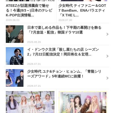
ATEEZが話題沸騰曲で魅せ
少女時代 ティファニー＆GOT
る！今週(8/3～)日本のテレビ
7 BamBam、ENAバラエティ
K-POP出演情報...
「X THE L...
2026.08.03
2026.07.30
日本で楽しめる作品も！下半期の幕開けを飾る
「7月放送・配信」韓国ドラマ10選
2026.06.26
イ・ドンウク主演「殺し屋たちの店 シーズン
2」7月22日配信決定！岡田将生＆玄理...
2026.07.01
少女時代 ユナ&チョン・ヒョンム、「青龍シリ
ーズアワード」5年連続MCに抜擢！
2026.07.21