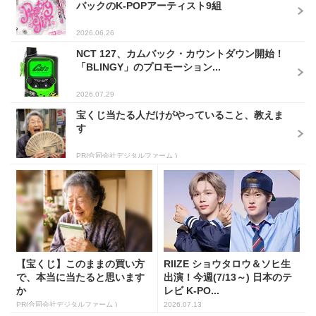
バックのK-POPアーティスト9組
2026.06.26
NCT 127、カムバック・カウントダウン開始！
「BLINGY」のプロモーション...
2026.07.29
宝くじ当たる人だけがやっていること、教えま
す
PR(合同会社デジタルファーム )
【宝くじ】このままの買い方
RIIZE ショウタロウ＆ソヒ生
で、本当に当たると思います
出演！今週(7/13～) 日本のテ
か
レビ K-PO...
PR(合同会社デジタルファーム )
2026.07.13