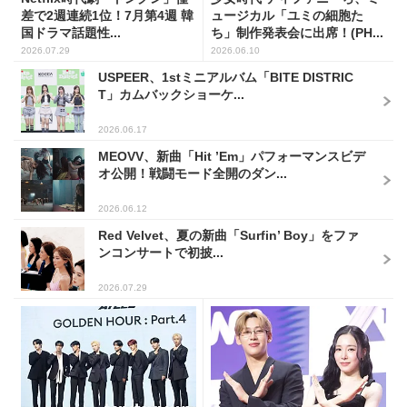
差で2週連続1位！7月第4週 韓
ュージカル「ユミの細胞た
国ドラマ話題性...
ち」制作発表会に出席！(PH...
2026.07.29
2026.06.10
USPEER、1stミニアルバム「BITE DISTRIC
T」カムバックショーケ...
2026.06.17
MEOVV、新曲「Hit ’Em」パフォーマンスビデ
オ公開！戦闘モード全開のダン...
2026.06.12
Red Velvet、夏の新曲「Surfin’ Boy」をファ
ンコンサートで初披...
2026.07.29