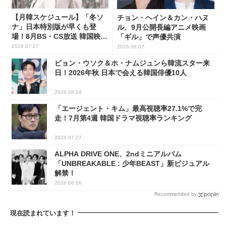
【月韓スケジュール】「冬ソ
チョン・ヘイン＆カン・ハヌ
ナ」日本特別版が早くも登
ル、9月公開長編アニメ映画
場！8月BS・CS放送 韓国映画
「ギル」で声優共演
(全109選)
2026.07.27
2026.08.07
ビョン・ウソク＆ホ・ナムジュンら韓流スター来
日！2026年秋 日本で会える韓国俳優10人
2026.08.04
「エージェント・キム」最高視聴率27.1%で完
走！7月第4週 韓国ドラマ視聴率ランキング
2026.07.27
ALPHA DRIVE ONE、2ndミニアルバム
「UNBREAKABLE : 少年BEAST」新ビジュアル
解禁！
2026.08.06
Recommended by
現在読まれています！