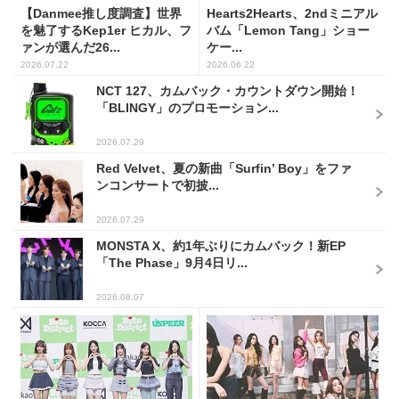
【Danmee推し度調査】世界
Hearts2Hearts、2ndミニアル
を魅了するKep1er ヒカル、フ
バム「Lemon Tang」ショー
ァンが選んだ26...
ケー...
2026.07.22
2026.06.22
NCT 127、カムバック・カウントダウン開始！
「BLINGY」のプロモーション...
2026.07.29
Red Velvet、夏の新曲「Surfin’ Boy」をファ
ンコンサートで初披...
2026.07.29
MONSTA X、約1年ぶりにカムバック！新EP
「The Phase」9月4日リ...
2026.08.07