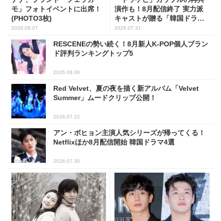
モ」フォトイベントに出席！
演作も！8月配信終了 実力派
(PHOTO3枚)
キャストが贈る「韓国ドラ
マ」5選
2026.08.07
2026.07.31
RESCENEの勢い続く！8月新人K-POP個人ブラン
ド評判ランキングトップ5
2026.08.06
Red Velvet、夏の夜を描く新アルバム「Velvet
Summer」ムードクリップ公開！
2026.07.22
アン・ボヒョン主演人気シリーズが帰ってくる！
Netflixほか8月配信開始 韓国ドラマ4選
2026.07.30