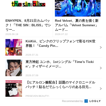
ENHYPEN、8月21日カムバッ
Red Velvet、夏の夜を描く新
ク！「THE SIN : BLISS」でシ
アルバム「Velvet Summer」
リー...
ムード...
2026.06.19
2026.07.22
KiiiKiii、ピンクのフリップフォンで彩るY2K世
界観！「Candy Pin...
2026.07.31
東方神起 ユンホ、1stシングル「Time’s Ticki
n’」ティザーイメージ...
2026.07.09
【ヒアルロン酸配合】話題のマイクロニードル
パッチ！貼るだでふっくらハリのある目元...
PR(SEVEN BEAUTY)
Recommended by