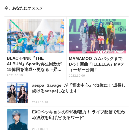
今、あなたにオススメ
BLACKPINK『THE
MAMAMOO カムバックまで
ALBUM』Spotify再生回数が
D-5！新曲「ILLELLA」MVテ
15億回を達成‥更なる上昇に
ィーザー公開！
期待
2021.06.10
2022.10.06
aespa ‘Savage’ が『音楽中心』で1位に！’成長し
続けるaespaになります’
2021.10.18
EXOベッキョンのSNS影響力！ ライブ配信で思わ
ぬ波紋を広げた’あるワード’
2021.04.01