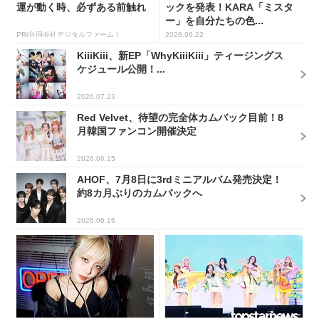
運が動く時、必ずある前触れ
ックを発表！KARA「ミスタ
ー」を自分たちの色...
PR(合同会社デジタルファーム )
2026.06.22
KiiiKiii、新EP「WhyKiiiKiii」ティージングス
ケジュール公開！...
2026.07.23
Red Velvet、待望の完全体カムバック目前！8
月韓国ファンコン開催決定
2026.06.15
AHOF、7月8日に3rdミニアルバム発売決定！
約8カ月ぶりのカムバックへ
2026.06.16