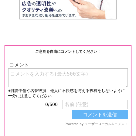
h
e
n
y
at
b
a
Li
o
n
o
k
k
ご意見を自由にコメントしてください！