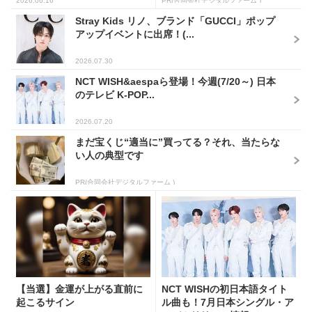
2026.06.16
PR(合同会社デジタルファーム )
Stray Kids リノ、ブランド「GUCCI」ポップ
アップイベントに出席！(...
2026.07.30
NCT WISH&aespaら登場！今週(7/20～) 日本
のテレビ K-POP...
2026.07.20
まだ宝くじ“適当に”買ってる？それ、当たらな
い人の典型です
PR(合同会社デジタルファーム )
【当選】金運が上がる直前に
NCT WISHの初日本語タイト
起こるサイン
ル曲も！7月日本シングル・ア