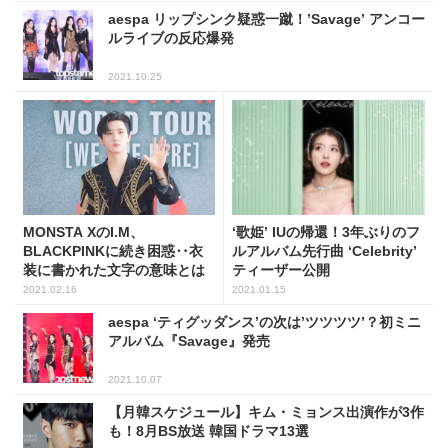
aespa リップシンク疑惑一蹴！’Savage’ アンコー
ルライブの反応爆発
2021.10.25
MONSTA XのI.M、
‘歌姫’ IUの帰還！3年ぶりのフ
BLACKPINKに続き困惑‥衣
ルアルバム先行曲 ‘Celebrity’
装に書かれた文字の意味とは
ティーザー公開
2021.02.16
2021.01.15
aespa ‘ティグッダンス’の次は’ツツツツ’？初ミニ
アルバム『Savage』発売
2021.10.07
【月韓スケジュール】キム・ミョンス出演作が3作
も！8月BS放送 韓国ドラマ13選