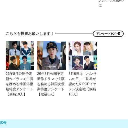
グループ人気No.1
に
こちらも投票お願いします！
アンケートTOP
26年8月公開予定
26年8月公開予定
8月6日は「ハンサ
新作ドラマで主演
新作ドラマで主演
ムの日」！世界が
を務める韓国俳優
を務める韓国女優
認めたK-POPイケ
期待度アンケート
期待度アンケート
メン決定戦【候補
【候補10人】
【候補6人】
18人】