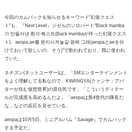
今回のカムバックを知らせるキーワード”幻覚クエス
ト”も、『Next Level』ジゼルのソロパート”Black mamba
가 만들어낸 환각 퀘스트(Back mambaが作った幻覚クエス
ト)、aespa,ae를 분리시켜놓길 원해 그래(aespaとaeを分
けておいて欲しいの、そう)”で歌われており、既に使われ
ていた。
ネチズン(ネットユーザー)は、「SMエンターテインメント
をよく理解してる私なので、KWANGYA(クァンヤ：アバ
ターが住む仮想世界)の原住民です」「こういうディテー
ルが完成度を高めるんだよ」「aespaは第4世代の隊長だ
な」などの反応を見せている。
aespaは10月5日、ミニアルバム『Savage』でカムバック
する予定だ。