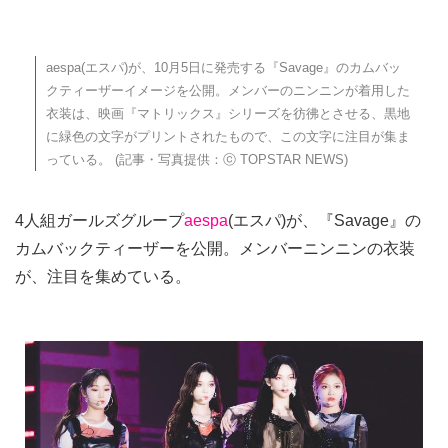
aespa(エスパ)が、10月5日に発売する『Savage』のカムバッ
クティーザーイメージを公開。メンバーのニンニンが着用した
衣装は、映画『マトリックス』シリーズを彷彿とさせる、黒地
に緑色の文字がプリントされたもので、この文字に注目が集ま
っている。 (記事・写真提供：ⓒ TOPSTAR NEWS)
4人組ガールズグループ
aespa
(エスパ)が、『Savage』の
カムバックティーザーを公開。メンバーニンニンの衣装
が、注目を集めている。