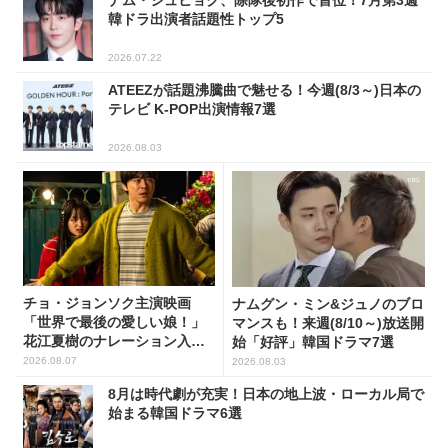
ナム・ジュヒョク、除隊後初作で首位！7月第3週
韓ドラ出演者話題性トップ5
2026.07.22
ATEEZが話題沸騰曲で魅せる！今週(8/3～)日本の
テレビ K-POP出演情報7選
2026.08.03
チョ・ジョンソク主演映画
ナムグン・ミン&ジュノのブロ
「世界で最後の愛しい娘！」
マンスも！来週(8/10～)放送開
花江夏樹のナレーション入り
始「好評」韓国ドラマ7選
予告映像解禁！
2026.08.07
2026.08.03
8月は時代劇が充実！日本の地上波・ローカル局で
始まる韓国ドラマ6選