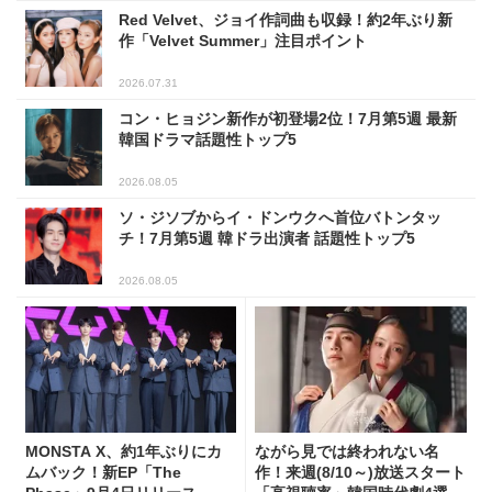
Red Velvet、ジョイ作詞曲も収録！約2年ぶり新
作「Velvet Summer」注目ポイント
2026.07.31
コン・ヒョジン新作が初登場2位！7月第5週 最新
韓国ドラマ話題性トップ5
2026.08.05
ソ・ジソブからイ・ドンウクへ首位バトンタッ
チ！7月第5週 韓ドラ出演者 話題性トップ5
2026.08.05
MONSTA X、約1年ぶりにカ
ながら見では終われない名
ムバック！新EP「The
作！来週(8/10～)放送スタート