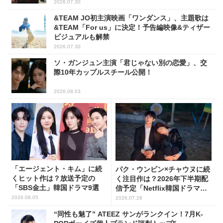
2026.07.30
&TEAM JO初主演映画「ワンダンス」、主題歌は
&TEAM「For us」に決定！予告編映像&ティザー
ビジュアルも解禁
2026.07.30
ソ・ガンジュン主演「君じゃない別の恋愛」、交
際10年カップルスチール公開！
2026.08.03
「エージェント・キム」に続
パク・ウンビン×チャウヌに続
くヒット作は？放送予定の
く注目作は？2026年下半期配
「SBS金土」韓国ドラマ9選
信予定「Netflix韓国ドラマ」8
選
2026.08.05
2026.07.28
“同性も魅了” ATEEZ サンがランクイン！7月K-