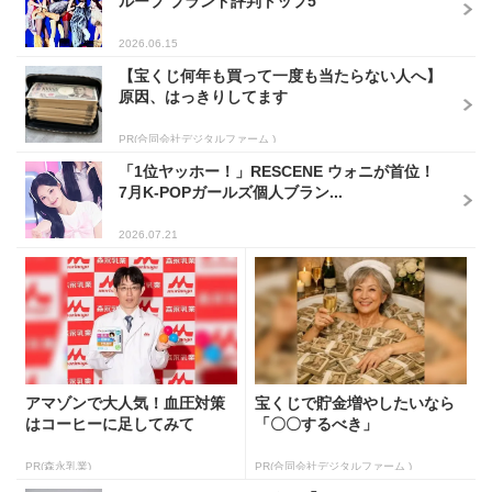
ループ ブランド評判トップ5
2026.06.15
【宝くじ何年も買って一度も当たらない人へ】
原因、はっきりしてます
PR(合同会社デジタルファーム )
「1位ヤッホー！」RESCENE ウォニが首位！
7月K-POPガールズ個人ブラン...
2026.07.21
アマゾンで大人気！血圧対策
宝くじで貯金増やしたいなら
はコーヒーに足してみて
「〇〇するべき」
PR(森永乳業)
PR(合同会社デジタルファーム )