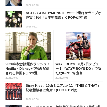
2026.07.28
NCT127＆BABYMONSTERの生中継ほかライブが
充実！9月「日本初放送」K-POP公演4選
2026.08.07
2026年秋は話題作ラッシュ！
WAYF BOYS、8月7日デビュ
Netflix・Disney+で独占配信
ー！「WAYF BOYS DO」で新
される韓国ドラマ3選
たなK-POPを宣言
2026.08.07
2026.08.06
Stray Kids、10thミニアルバム「THIS & THAT」
記者懇談会に出席！(PHOTO12枚)
2026.08.06