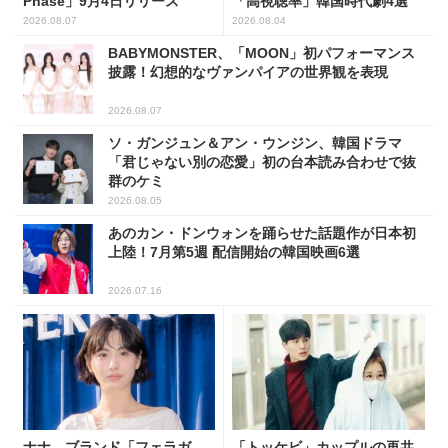
Phase」9月4日リリース
「高視聴率」韓国時代劇4選
2026.08.07
2026.08.04
BABYMONSTER、「MOON」初パフォーマンス
披露！幻想的なヴァンパイアの世界観を表現
2026.08.07
ソ・ガンジュン＆アン・ウンジン、韓国ドラマ
「君じゃない別の恋愛」初の台本読み合わせで抜
群のケミ
2026.08.05
あのカン・ドンウォンを踊らせた話題作が日本初
上陸！7月第5週 配信開始の韓国映画6選
2026.07.16
ナナ、ブランド「フェラガ
「トッケビ」カップルの再共