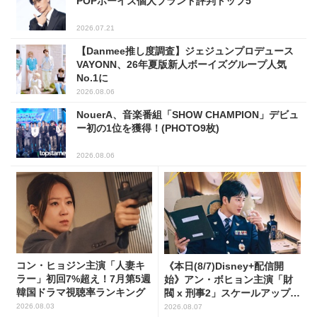
POPボーイズ個人ブランド評判トップ5
2026.07.21
【Danmee推し度調査】ジェジュンプロデュース
VAYONN、26年夏版新人ボーイズグループ人気
No.1に
2026.08.06
NouerA、音楽番組「SHOW CHAMPION」デビュ
ー初の1位を獲得！(PHOTO9枚)
2026.08.06
コン・ヒョジン主演「人妻キ
《本日(8/7)Disney+配信開
ラー」初回7%超え！7月第5週
始》アン・ボヒョン主演「財
韓国ドラマ視聴率ランキング
閥 x 刑事2」スケールアップし
たFLEX捜査に注目
2026.08.03
2026.08.07