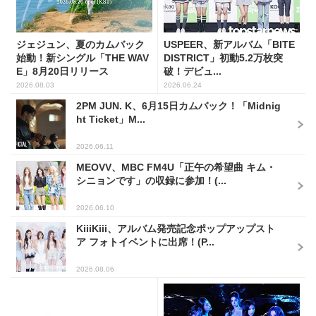
ジェジュン、夏のカムバック
USPEER、新アルバム「BITE
始動！新シングル「THE WAV
DISTRICT」初動5.2万枚突
E」8月20日リリース
破！デビュ...
2026.08.03
2026.06.24
2PM JUN. K、6月15日カムバック！「Midnig
ht Ticket」M...
2026.06.11
MEOVV、MBC FM4U「正午の希望曲 キム・
シニョンです」の収録に参加！(...
2026.06.10
KiiiKiii、アルバム発売記念ポップアップスト
ア フォトイベントに出席！(P...
2026.08.06