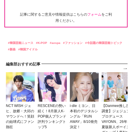
記事に関するご意見や情報提供はこちらの
フォーム
をご利
用ください。
韓国芸能ニュース
K-POP
aespa
ファッション
今話題の韓国芸能トピック
新曲
韓国アイドル
編集部おすすめ記事
NCT WISH ジェ
RESCENEの勢い
i-dle ミヨン、日
【Danmee推し度
ヒ、故郷・大邱の
続く！8月新人K-
本初のデジタルシ
調査】ジェジュン
マウンドへ！笑顔
POP個人ブランド
ングル「RUN
プロデュース
の始球式にファン
評判ランキングト
AWAY」8/10発売
VAYONN、26年
熱狂
ップ5
決定！
夏版新人ボーイズ