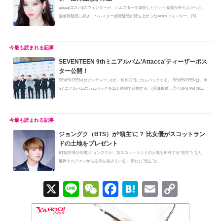
aespa(エスパ)のウィンターが、ハムスターを虐待したという疑惑が持ち上がった。
猫虐待疑惑に続き、ハムスター虐待疑惑が持ち上がったaespaウィンター。(写...
SEVENTEEN 9thミニアルバム'Attacca'ティーザーポス
ター公開！
SEVENTEEN(セブンティーン)が、10月22日にカムバックする。 SEVENTEENは、9t
hミニアルバムのカムバックを11人体制で活動する。(写真提供：ⓒ TOPSTAR NEW
S)9月...
ジョングク（BTS）が’領主’に？ 比女優がスコットラン
ドの土地をプレゼント
BTS(防弾少年団)ジョングクが、英スコットランドの土地を所有する"領主"となり、
世界中のファンから注目を浴びている。 新たに"領主"と...
X
Li
W
F
H
E
C
n
e
a
at
m
o
e
C
c
e
ail
p