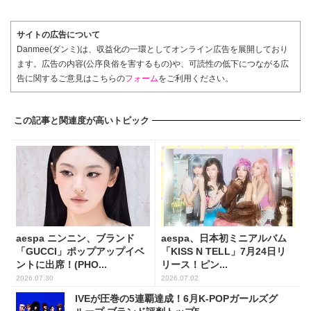
サイトの広告について
Danmee(ダンミ)は、収益化の一環としてオンライン広告を展開しており
ます。広告の内容(公序良俗を害するもの)や、可読性の低下につながる広
告に関するご意見はこちらの
フォーム
をご利用ください。
この記事と関連度が高いトピック
aespa ニンニン、ブランド
aespa、日本初ミニアルバム
「GUCCI」ポップアップイベ
「KISS N TELL」7月24日リ
ントに出席！(PHO...
リース！ピン...
2026.07.30
2026.07.02
IVEが圧巻の5連覇達成！6月K-POPガールズグ