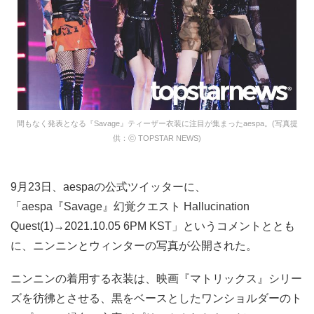
間もなく発表となる『Savage』ティーザー衣装に注目が集まったaespa。(写真提
供：ⓒ TOPSTAR NEWS)
9月23日、aespaの公式ツイッターに、
「aespa『Savage』幻覚クエスト Hallucination
Quest(1)→2021.10.05 6PM KST」というコメントととも
に、ニンニンとウィンターの写真が公開された。
ニンニンの着用する衣装は、映画『マトリックス』シリー
ズを彷彿とさせる、黒をベースとしたワンショルダーのト