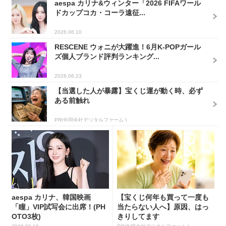
aespa カリナ&ウィンター「2026 FIFAワール
ドカップコカ・コーラ遠征...
2026.06.10
RESCENE ウォニが大躍進！6月K-POPガール
ズ個人ブランド評判ランキング...
2026.06.23
【当選した人が暴露】宝くじ運が動く時、必ず
ある前触れ
PR(合同会社デジタルファーム )
aespa カリナ、韓国映画
【宝くじ何年も買って一度も
「瞳」VIP試写会に出席！(PH
当たらない人へ】原因、はっ
OTO3枚)
きりしてます