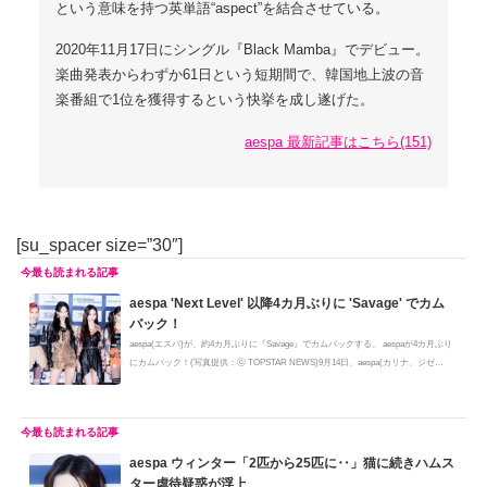
という意味を持つ英単語“aspect”を結合させている。
2020年11月17日にシングル『Black Mamba』でデビュー。
楽曲発表からわずか61日という短期間で、韓国地上波の音
楽番組で1位を獲得するという快挙を成し遂げた。
aespa 最新記事はこちら(151)
[su_spacer size=”30″]
aespa 'Next Level' 以降4カ月ぶりに 'Savage' でカム
バック！
aespa(エスパ)が、約4カ月ぶりに『Savage』でカムバックする。 aespaが4カ月ぶり
にカムバック！(写真提供：ⓒ TOPSTAR NEWS)9月14日、aespa(カリナ、ジゼ
ル、...
aespa ウィンター「2匹から25匹に‥」猫に続きハムス
ター虐待疑惑が浮上