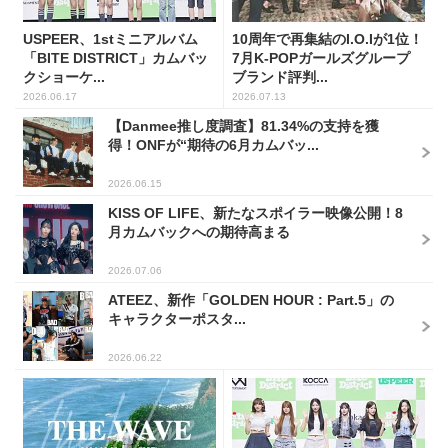
USPEER、1stミニアルバム
10周年で再集結のI.O.Iが1位！
「BITE DISTRICT」カムバッ
7月K-POPガールズグループ
クショーケ...
ブランド評判...
2026.06.17
2026.07.13
【Danmee推し度調査】81.34%の支持を獲
得！ONFが“期待の6月カムバッ...
2026.06.15
KISS OF LIFE、新たなスポイラー映像公開！8
月カムバックへの期待高まる
2026.07.06
ATEEZ、新作「GOLDEN HOUR : Part.5」の
キャラクターポスタ...
2026.06.22