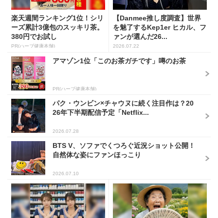
楽天週間ランキング1位！シリ
【Danmee推し度調査】世界
ーズ累計3億包のスッキリ茶。
を魅了するKep1er ヒカル、フ
380円でお試し
ァンが選んだ26...
PR(ハーブ健康本舗)
2026.07.22
アマゾン1位「このお茶ガチです」噂のお茶
PR(ハーブ健康本舗)
パク・ウンビン×チャウヌに続く注目作は？20
26年下半期配信予定「Netflix...
2026.07.28
BTS V、ソファでくつろぐ近況ショット公開！
自然体な姿にファンほっこり
2026.07.10