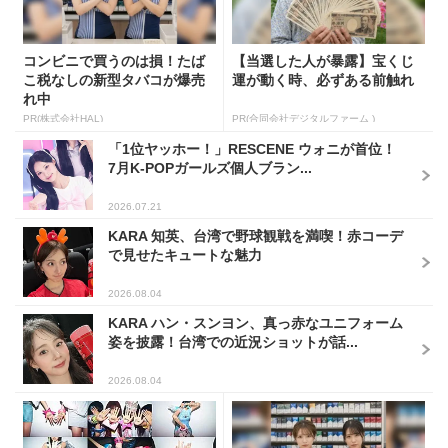
コンビニで買うのは損！たば
【当選した人が暴露】宝くじ
こ税なしの新型タバコが爆売
運が動く時、必ずある前触れ
れ中
PR(株式会社HAL)
PR(合同会社デジタルファーム )
「1位ヤッホー！」RESCENE ウォニが首位！
7月K-POPガールズ個人ブラン...
2026.07.21
KARA 知英、台湾で野球観戦を満喫！赤コーデ
で見せたキュートな魅力
2026.08.04
KARA ハン・スンヨン、真っ赤なユニフォーム
姿を披露！台湾での近況ショットが話...
2026.08.04