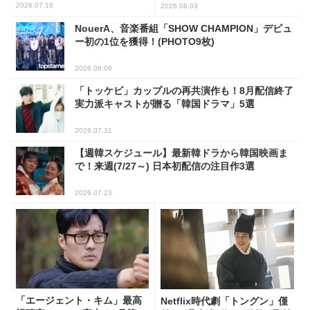
ル公開
2026.07.16
2026.08.03
NouerA、音楽番組「SHOW CHAMPION」デビュ
ー初の1位を獲得！(PHOTO9枚)
2026.08.06
「トッケビ」カップルの再共演作も！8月配信終了
実力派キャストが贈る「韓国ドラマ」5選
2026.07.31
【週韓スケジュール】最新韓ドラから韓国映画ま
で！来週(7/27～) 日本初配信の注目作3選
2026.07.23
「エージェント・キム」最高
Netflix時代劇「トングン」僅