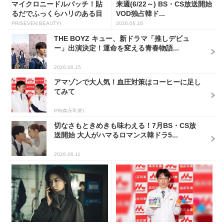
マイクロニードルパッチ！貼
来週(6/22～) BS・CS放送開始
るだでふっくらハリのある目
VOD独占韓ド...
元...
PR(SEVEN BEAUTY)
2026.06.16
THE BOYZ キュー、新ドラマ「推しデビュ
ー」出演決定！運命を変える青春物語...
2026.06.15
アマゾンで大人気！血圧対策はコーヒーに足し
てみて
PR(森永乳業)
切なさもときめきも味わえる！7月BS・CS放
送開始 大人がハマるロマンス韓ドラ5...
2026.06.11