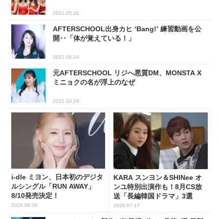
2021.05.26
AFTERSCHOOL出身カヒ ‘Bang!’ 練習動画を公
開‥「体が覚えている！」
2021.06.14
元AFTERSCHOOL リジへ悪質DM、MONSTA X
ミニョクの名が浮上のなぜ
2021.03.18
i-dle ミヨン、日本初のデジタ
KARA スンヨン＆SHINee オ
ルシングル「RUN AWAY」
ンユ特別出演作も！8月CS放
8/10発売決定！
送「長編韓国ドラマ」3選
2026.08.06
2026.07.17