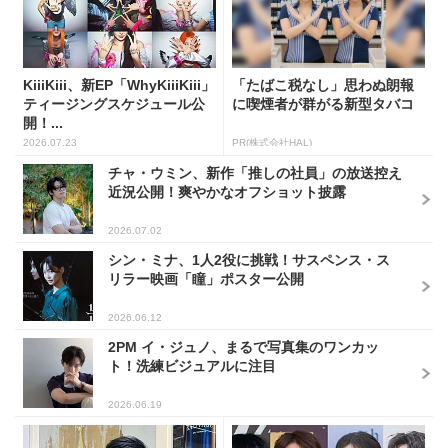
KiiiKiii、新EP「WhyKiiiKiii」
「たばこ税なし」思わぬ朗報
ティージングスケジュール公
に喫煙者が群がる新型タバコ
開！...
2026.07.23
PR(株式会社HAL)
チャ・ウミン、新作「推しの社員」の放送控え
近況公開！爽やかなオフショット披露
2026.07.02
シン・ミナ、1人2役に挑戦！サスペンス・ス
リラー映画「瞳」ポスター公開
2026.06.12
2PM イ・ジュノ、まるで写真集のワンカッ
ト！洗練ビジュアルに注目
2026.06.19