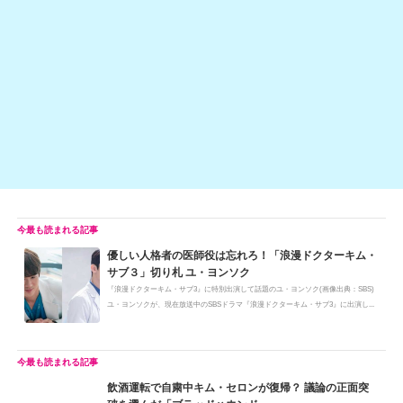
優しい人格者の医師役は忘れろ！「浪漫ドクターキム・
サブ３」切り札 ユ・ヨンソク
『浪漫ドクターキム・サブ3』に特別出演して話題のユ・ヨンソク(画像出典：SBS)
ユ・ヨンソクが、現在放送中のSBSドラマ『浪漫ドクターキム・サブ3』に出演し...
飲酒運転で自粛中キム・セロンが復帰？ 議論の正面突