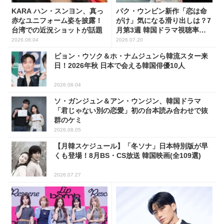
KARA ハン・スンヨン、真っ
パク・ウンビン新作「恋は命
赤なユニフォーム姿を披露！
がけ」気になる滑り出しは？7
台湾での近況ショットが話題
月第3週 韓国ドラマ視聴率ラ
ンキング
2026.08.04
2026.07.20
ビョン・ウソク＆ホ・ナムジュンら韓流スター来
日！2026年秋 日本で会える韓国俳優10人
2026.08.04
ソ・ガンジュン＆アン・ウンジン、韓国ドラマ
「君じゃない別の恋愛」初の台本読み合わせで抜
群のケミ
2026.08.05
【月韓スケジュール】「冬ソナ」日本特別版が早
くも登場！8月BS・CS放送 韓国映画(全109選)
2026.07.27