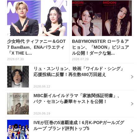
少女時代 ティファニー＆GOT
BABYMONSTER ローラ＆ア
7 BamBam、ENAバラエティ
ヒョン、「MOON」ビジュア
「X THE L...
ル公開！ダークな魅...
2026.07.30
2026.07.29
リュ・スンリョン、映画「ワイルド・シング」
応援投稿に反響！再生数480万回超え
2026.06.12
MBC新イルイルドラマ「家族関係証明書」、
パク・セヨンら豪華キャストを公開！
2026.06.19
IVEが圧巻の5連覇達成！6月K-POPガールズグ
ループ ブランド評判トップ5