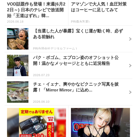
VOD話題作も登場！来週(6月2
アマゾンで大人気！血圧対策
2日～) 日本のテレビで放送開
はコーヒーに足してみて
始「王道はずれ」韓...
2026.06.18
PR(森永乳業)
【当選した人が暴露】宝くじ運が動く時、必ず
ある前触れ
PR(合同会社デジタルファーム )
パク・ボゴム、エプロン姿のオフショット公
開！温かなメッセージとともに近況報告
2026.07.23
チェ・イェナ、爽やかなピクニック写真を披
露！「Mirror Mirror」に込め...
2026.06.10