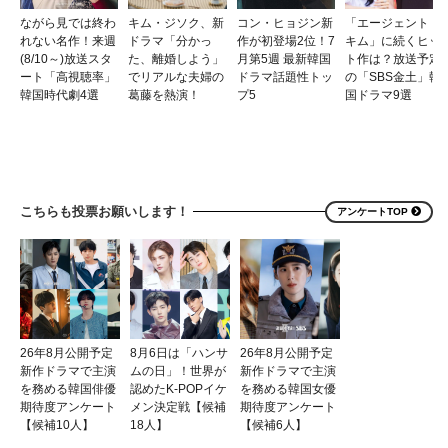
ながら見では終わ
キム・ジソク、新
コン・ヒョジン新
「エージェント・
れない名作！来週
ドラマ「分かっ
作が初登場2位！7
キム」に続くヒッ
(8/10～)放送スタ
た、離婚しよう」
月第5週 最新韓国
ト作は？放送予定
ート「高視聴率」
でリアルな夫婦の
ドラマ話題性トッ
の「SBS金土」韓
韓国時代劇4選
葛藤を熱演！
プ5
国ドラマ9選
こちらも投票お願いします！
アンケートTOP
26年8月公開予定
8月6日は「ハンサ
26年8月公開予定
新作ドラマで主演
ムの日」！世界が
新作ドラマで主演
を務める韓国俳優
認めたK-POPイケ
を務める韓国女優
期待度アンケート
メン決定戦【候補
期待度アンケート
【候補10人】
18人】
【候補6人】