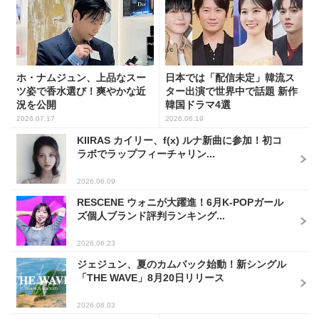
ホ・ナムジュン、上品なスー
日本では「配信未定」韓流ス
ツ姿で香水選び！爽やかな近
ター出演で世界中で話題 新作
況を公開
韓国ドラマ4選
2026.07.17
2026.06.19
KIIRAS カイリー、f(x) ルナ新曲に参加！初コ
ラボでラップフィーチャリン...
2026.06.09
RESCENE ウォニが大躍進！6月K-POPガール
ズ個人ブランド評判ランキング...
2026.06.23
ジェジュン、夏のカムバック始動！新シングル
「THE WAVE」8月20日リリース
2026.08.03