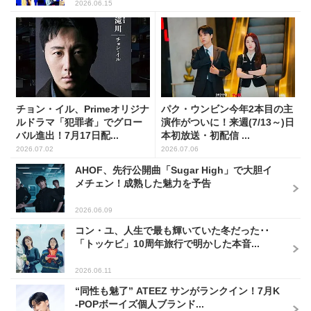
2026.06.15
チョン・イル、Primeオリジナ
パク・ウンビン今年2本目の主
ルドラマ「犯罪者」でグロー
演作がついに！来週(7/13～)日
バル進出！7月17日配...
本初放送・初配信 ...
2026.07.02
2026.07.06
AHOF、先行公開曲「Sugar High」で大胆イ
メチェン！成熟した魅力を予告
2026.06.09
コン・ユ、人生で最も輝いていた冬だった･･
「トッケビ」10周年旅行で明かした本音...
2026.06.11
“同性も魅了” ATEEZ サンがランクイン！7月K
-POPボーイズ個人ブランド...