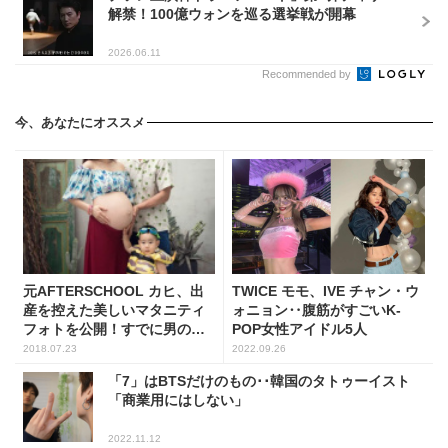
解禁！100億ウォンを巡る選挙戦が開幕
2026.06.11
Recommended by
今、あなたにオススメ
元AFTERSCHOOL カヒ、出
TWICE モモ、IVE チャン・ウ
産を控えた美しいマタニティ
ォニョン‥腹筋がすごいK-
フォトを公開！すでに男の子
POP女性アイドル5人
を出産
2018.07.23
2022.09.26
「7」はBTSだけのもの･･韓国のタトゥーイスト
「商業用にはしない」
2022.11.12