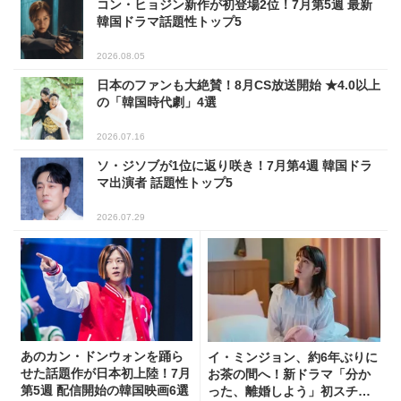
コン・ヒョジン新作が初登場2位！7月第5週 最新
韓国ドラマ話題性トップ5
2026.08.05
日本のファンも大絶賛！8月CS放送開始 ★4.0以上
の「韓国時代劇」4選
2026.07.16
ソ・ジソブが1位に返り咲き！7月第4週 韓国ドラ
マ出演者 話題性トップ5
2026.07.29
あのカン・ドンウォンを踊ら
イ・ミンジョン、約6年ぶりに
せた話題作が日本初上陸！7月
お茶の間へ！新ドラマ「分か
第5週 配信開始の韓国映画6選
った、離婚しよう」初スチー