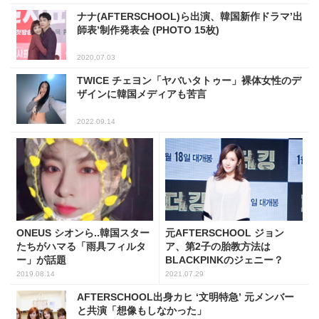
ナナ(AFTERSCHOOL)ら出演、韓国新作ドラマ’出
師表’制作発表会 (PHOTO 15枚)
2020.07.03
TWICE チェヨン「ヤバいタトゥー」裸体女性のデ
ザインに韓国メディアも苦言
2022.09.14
ONEUS シオンら..韓国スター
元AFTERSCHOOL ジョン
たちがハマる「雨具フィルタ
ア、第2子の胎教方法は
ー」が話題
BLACKPINKのジェニー？
2019.08.14
2021.07.29
AFTERSCHOOL出身カヒ ‘文明特急’ 元メンバー
と共演「想像もしなかった」