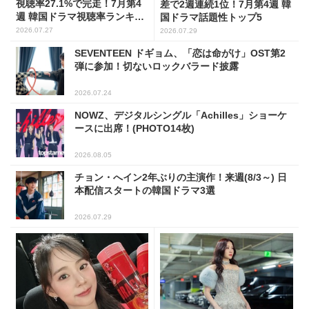
視聴率27.1%で完走！7月第4
差で2週連続1位！7月第4週 韓
週 韓国ドラマ視聴率ランキン
国ドラマ話題性トップ5
グ
2026.07.27
2026.07.29
SEVENTEEN ドギョム、「恋は命がけ」OST第2
弾に参加！切ないロックバラード披露
2026.07.24
NOWZ、デジタルシングル「Achilles」ショーケ
ースに出席！(PHOTO14枚)
2026.08.05
チョン・へイン2年ぶりの主演作！来週(8/3～) 日
本配信スタートの韓国ドラマ3選
2026.07.29