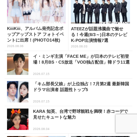
KiiiKiii、アルバム発売記念ポ
ATEEZが話題沸騰曲で魅せ
ップアップストア フォトイベ
る！今週(8/3～)日本のテレビ
ントに出席！(PHOTO14枚)
K-POP出演情報7選
2026.08.06
2026.08.03
イ・ミンギ主演「FACE ME」が日本のテレビ初登
場！8月BS・CS放送「VOD独占配信」韓ドラ11選
2026.07.15
「キム部長父娘」が上位独占！7月第2週 最新韓国
ドラマ出演者 話題性トップ5
2026.07.15
KARA 知英、台湾で野球観戦を満喫！赤コーデで
見せたキュートな魅力
2026.08.04