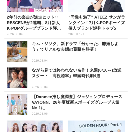
2年前の楽曲が逆走ヒット･･
“同性も魅了” ATEEZ サンがラ
RESCENEが2連覇、8月新人
ンクイン！7月K-POPボーイズ
K-POPグループブランド評判
個人ブランド評判トップ5
トップ5
2026.08.04
2026.07.21
キム・ジソク、新ドラマ「分かった、離婚しよ
う」でリアルな夫婦の葛藤を熱演！
2026.08.04
ながら見では終われない名作！来週(8/10～)放送
スタート「高視聴率」韓国時代劇4選
2026.08.04
【Danmee推し度調査】ジェジュンプロデュース
VAYONN、26年夏版新人ボーイズグループ人気
No.1に
2026.08.06