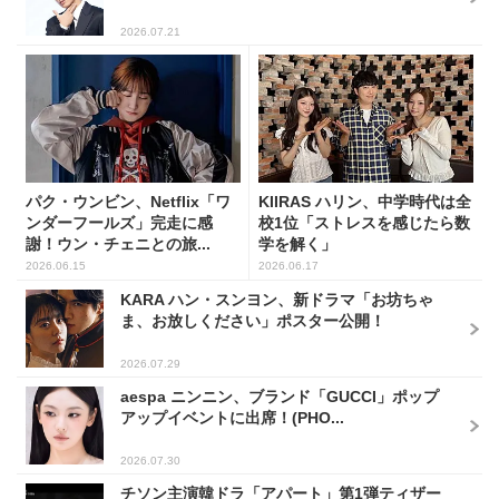
2026.07.21
パク・ウンビン、Netflix「ワ
KIIRAS ハリン、中学時代は全
ンダーフールズ」完走に感
校1位「ストレスを感じたら数
謝！ウン・チェニとの旅...
学を解く」
2026.06.15
2026.06.17
KARA ハン・スンヨン、新ドラマ「お坊ちゃ
ま、お放しください」ポスター公開！
2026.07.29
aespa ニンニン、ブランド「GUCCI」ポップ
アップイベントに出席！(PHO...
2026.07.30
チソン主演韓ドラ「アパート」第1弾ティザー