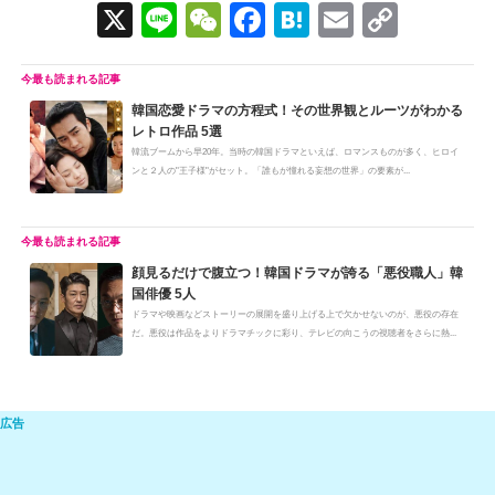
X
Li
W
F
H
E
C
n
e
a
at
m
o
e
C
c
e
ail
p
韓国恋愛ドラマの方程式！その世界観とルーツがわかる
h
e
n
y
レトロ作品 5選
at
b
a
Li
韓流ブームから早20年。当時の韓国ドラマといえば、ロマンスものが多く、ヒロイ
ンと２人の"王子様"がセット。「誰もが憧れる妄想の世界」の要素が...
o
n
o
k
k
顔見るだけで腹立つ！韓国ドラマが誇る「悪役職人」韓
国俳優 5人
ドラマや映画などストーリーの展開を盛り上げる上で欠かせないのが、悪役の存在
だ。悪役は作品をよりドラマチックに彩り、テレビの向こうの視聴者をさらに熱...